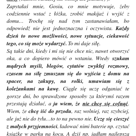
Zapytałaś mnie, Gosiu, co mnie motywuje, żeby
codziennie wstać z łóżka, zrobić makijaż i wyjść z
domu… Trochę się nad tym zastanawiałam, bo
odpowiedź nie jest jednoznaczna i oczywista.
Każdy
dzień to nowe możliwości, nowe sytuacje, ciekawość
tego, co się może wydarzyć.
To mi daje siłę.
Są takie dni, kiedy i mi się nie chce nic, nawet otworzyć
oka, a co dopiero mówić o wstaniu. Wtedy
szukam
mądrych myśli, blogów, cytatów zwykłej rozmowy,
czasem na siłę zmuszam się do wyjścia z domu na
spacer, na zakupy, na rolki, umawiam się z
koleżankami na kawę
. Ciągle się uczę odganiać te
gorsze dni, bo sprawdzone sposoby za którymś razem
przestają działać, a
ja wiem, że
nie chcę się cofnąć
.
Wiem, że
chcę iść do przodu
, raz wolniej, raz szybciej,
ale już nie do tyłu…to to na pewno nie.
Uczę się cieszyć
z małych przyjemności
, ładować nimi baterie np. czytać
książkę w parku na kocu. A dziś np. jadłam najlepszą