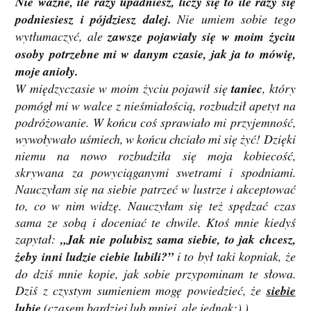
Nie ważne, ile razy upadniesz, liczy się to ile razy się
podniesiesz i pójdziesz dalej.
Nie umiem sobie tego
wytłumaczyć, ale
zawsze pojawiały się w moim życiu
osoby potrzebne mi w danym czasie, jak ja to mówię,
moje anioły.
W międzyczasie w moim życiu pojawił się
taniec
, który
pomógł mi w walce z nieśmiałością, rozbudził apetyt na
podróżowanie. W końcu coś sprawiało mi przyjemność,
wywoływało uśmiech, w końcu chciało mi się żyć! Dzięki
niemu na nowo rozbudziła się moja kobiecość,
skrywana za powyciąganymi swetrami i spodniami.
Nauczyłam się na siebie patrzeć w lustrze i akceptować
to, co w nim widzę. Nauczyłam się też spędzać czas
sama ze sobą i doceniać te chwile. Ktoś mnie kiedyś
zapytał:
„Jak nie polubisz sama siebie, to jak chcesz,
żeby inni ludzie ciebie lubili?”
i to był taki kopniak, że
do dziś mnie kopie, jak sobie przypominam te słowa.
Dziś z czystym sumieniem mogę powiedzieć, że
siebie
lubię
(czasem bardziej lub mniej, ale jednak;) )
.