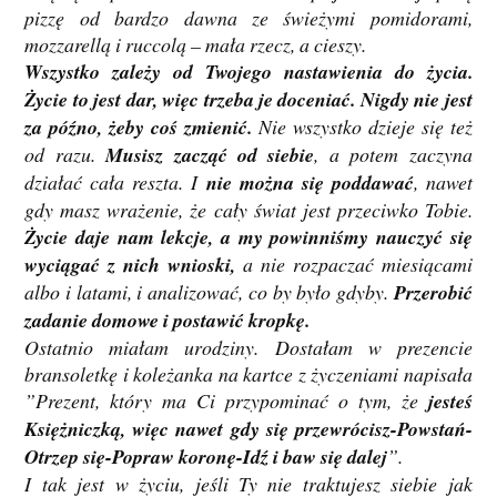
pizzę od bardzo dawna ze świeżymi pomidorami,
mozzarellą i ruccolą – mała rzecz, a cieszy.
Wszystko zależy od Twojego nastawienia do życia.
Życie to jest dar, więc trzeba je doceniać. Nigdy nie jest
za późno, żeby coś zmienić.
Nie wszystko dzieje się też
od razu.
Musisz zacząć od siebie
, a potem zaczyna
działać cała reszta. I
nie można się poddawać
, nawet
gdy masz wrażenie, że cały świat jest przeciwko Tobie.
Życie daje nam lekcje, a my powinniśmy nauczyć się
wyciągać z nich wnioski,
a nie rozpaczać miesiącami
albo i latami, i analizować, co by było gdyby.
Przerobić
zadanie domowe i postawić kropkę.
Ostatnio miałam urodziny. Dostałam w prezencie
bransoletkę i koleżanka na kartce z życzeniami napisała
”Prezent, który ma Ci przypominać o tym, że
jesteś
Księżniczką, więc
nawet gdy się przewrócisz-Powstań-
Otrzep się-Popraw koronę-Idź i baw się dalej
”.
I tak jest w życiu, jeśli Ty nie traktujesz siebie jak