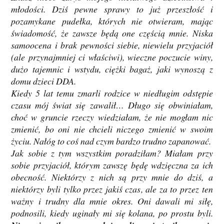
młodości. Dziś pewne sprawy to już przeszłość i
pozamykane pudełka, których nie otwieram, mając
świadomość, że zawsze będą one częścią mnie. Niska
samoocena i brak pewności siebie, niewielu przyjaciół
(ale przynajmniej ci właściwi), wieczne poczucie winy,
dużo tajemnic i wstydu, ciężki bagaż, jaki wynoszą z
domu dzieci DDA.
Kiedy 5 lat temu zmarli rodzice w niedługim odstępie
czasu mój świat się zawalił… Długo się obwiniałam,
choć w gruncie rzeczy wiedziałam, że nie mogłam nic
zmienić, bo oni nie chcieli niczego zmienić w swoim
życiu. Nałóg to coś nad czym bardzo trudno zapanować.
Jak sobie z tym wszystkim poradziłam? Miałam przy
sobie przyjaciół, którym zawszę będę wdzięczna za ich
obecność. Niektórzy z nich są przy mnie do dziś, a
niektórzy byli tylko przez jakiś czas, ale za to przez ten
ważny i trudny dla mnie okres. Oni dawali mi siłę,
podnosili, kiedy uginały mi się kolana, po prostu byli.