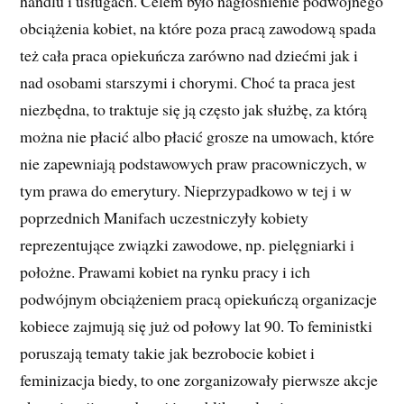
handlu i usługach. Celem było nagłośnienie podwójnego
obciążenia kobiet, na które poza pracą zawodową spada
też cała praca opiekuńcza zarówno nad dziećmi jak i
nad osobami starszymi i chorymi. Choć ta praca jest
niezbędna, to traktuje się ją często jak służbę, za którą
można nie płacić albo płacić grosze na umowach, które
nie zapewniają podstawowych praw pracowniczych, w
tym prawa do emerytury. Nieprzypadkowo w tej i w
poprzednich Manifach uczestniczyły kobiety
reprezentujące związki zawodowe, np. pielęgniarki i
położne. Prawami kobiet na rynku pracy i ich
podwójnym obciążeniem pracą opiekuńczą organizacje
kobiece zajmują się już od połowy lat 90. To feministki
poruszają tematy takie jak bezrobocie kobiet i
feminizacja biedy, to one zorganizowały pierwsze akcje