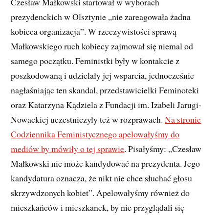
Czesław Małkowski startował w wyborach
prezydenckich w Olsztynie „nie zareagowała żadna
kobieca organizacja”. W rzeczywistości sprawą
Małkowskiego ruch kobiecy zajmował się niemal od
samego początku. Feministki były w kontakcie z
poszkodowaną i udzielały jej wsparcia, jednocześnie
nagłaśniając ten skandal, przedstawicielki Feminoteki
oraz Katarzyna Kądziela z Fundacji im. Izabeli Jarugi-
Nowackiej uczestniczyły też w rozprawach.
Na stronie
Codziennika Feministycznego apelowałyśmy do
mediów by mówiły o tej sprawie
. Pisałyśmy: „Czesław
Małkowski nie może kandydować na prezydenta. Jego
kandydatura oznacza, że nikt nie chce słuchać głosu
skrzywdzonych kobiet”. Apelowałyśmy również do
mieszkańców i mieszkanek, by nie przyglądali się