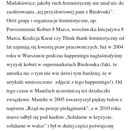
Matlakiewicz, jakoby ruch feministyczny nie miał nic do
zaoferowania „tej przysłowiowej pani z Biedronki”.
Otóż grupy i organizacje feministyczne, np.
Porozumienie Kobiet 8 Marca, wrocławska Inicjatywa 8
Marca, Koalicja Karat czy Think thank feministyczny od
lat zajmują się kwestią praw pracowniczych. Już w 2004
roku w Warszawie podczas happeningu nagłaśniałyśmy
wyzysk kobiet w supermarketach Biedronka (fakt, że
autorka nic o tym nie wie dziwi tym bardziej, że w
artykule umieszczono
zdjęcie z tego happeningu!). Od
tego czasu w Manifach uczestniczą też działaczki
związkowe. Manifie w 2005 towarzyszył piękny balon z
napisem „Rząd na pensje pielęgniarek”, a w 2010 roku
marsz odbył się pod hasłem „Solidarne w kryzysie,
solidarne w walce” i był w dużej części poświęcony