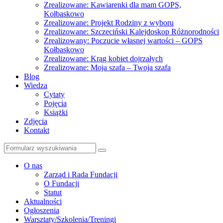
Zrealizowane: Kawiarenki dla mam GOPS,
Kołbaskowo
Zrealizowane: Projekt Rodziny z wyboru
Zrealizowane: Szczeciński Kalejdoskop Różnorodności
Zrealizowany: Poczucie własnej wartości – GOPS
Kołbaskowo
Zrealizowane: Krąg kobiet dojrzałych
Zrealizowane: Moja szafa – Twoja szafa
Blog
Wiedza
Cytaty
Pojęcia
Książki
Zdjęcia
Kontakt
Szukaj
O nas
Zarząd i Rada Fundacji
O Fundacji
Statut
Aktualności
Ogłoszenia
Warsztaty/Szkolenia/Treningi