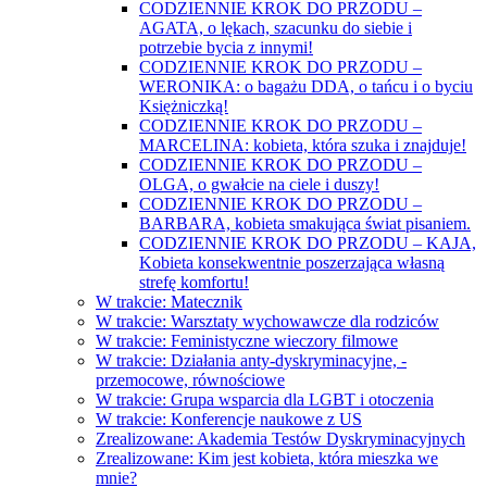
CODZIENNIE KROK DO PRZODU –
AGATA, o lękach, szacunku do siebie i
potrzebie bycia z innymi!
CODZIENNIE KROK DO PRZODU –
WERONIKA: o bagażu DDA, o tańcu i o byciu
Księżniczką!
CODZIENNIE KROK DO PRZODU –
MARCELINA: kobieta, która szuka i znajduje!
CODZIENNIE KROK DO PRZODU –
OLGA, o gwałcie na ciele i duszy!
CODZIENNIE KROK DO PRZODU –
BARBARA, kobieta smakująca świat pisaniem.
CODZIENNIE KROK DO PRZODU – KAJA,
Kobieta konsekwentnie poszerzająca własną
strefę komfortu!
W trakcie: Matecznik
W trakcie: Warsztaty wychowawcze dla rodziców
W trakcie: Feministyczne wieczory filmowe
W trakcie: Działania anty-dyskryminacyjne, -
przemocowe, równościowe
W trakcie: Grupa wsparcia dla LGBT i otoczenia
W trakcie: Konferencje naukowe z US
Zrealizowane: Akademia Testów Dyskryminacyjnych
Zrealizowane: Kim jest kobieta, która mieszka we
mnie?