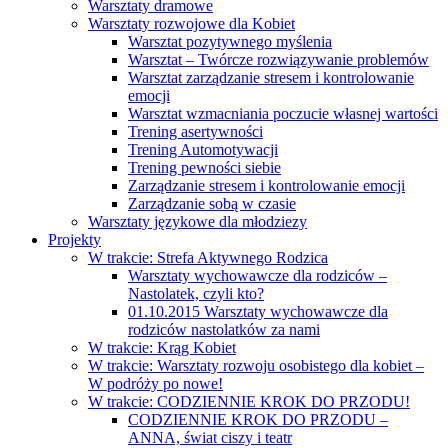
Warsztaty dramowe
Warsztaty rozwojowe dla Kobiet
Warsztat pozytywnego myślenia
Warsztat – Twórcze rozwiązywanie problemów
Warsztat zarządzanie stresem i kontrolowanie
emocji
Warsztat wzmacniania poczucie własnej wartości
Trening asertywności
Trening Automotywacji
Trening pewności siebie
Zarządzanie stresem i kontrolowanie emocji
Zarządzanie sobą w czasie
Warsztaty językowe dla młodziezy
Projekty
W trakcie: Strefa Aktywnego Rodzica
Warsztaty wychowawcze dla rodziców –
Nastolatek, czyli kto?
01.10.2015 Warsztaty wychowawcze dla
rodziców nastolatków za nami
W trakcie: Krąg Kobiet
W trakcie: Warsztaty rozwoju osobistego dla kobiet –
W podróży po nowe!
W trakcie: CODZIENNIE KROK DO PRZODU!
CODZIENNIE KROK DO PRZODU –
ANNA, świat ciszy i teatr