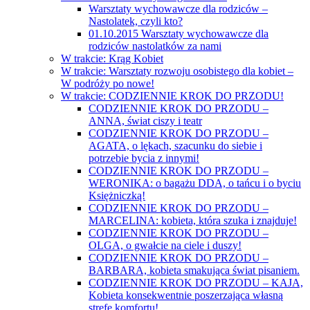
Warsztaty wychowawcze dla rodziców –
Nastolatek, czyli kto?
01.10.2015 Warsztaty wychowawcze dla
rodziców nastolatków za nami
W trakcie: Krąg Kobiet
W trakcie: Warsztaty rozwoju osobistego dla kobiet –
W podróży po nowe!
W trakcie: CODZIENNIE KROK DO PRZODU!
CODZIENNIE KROK DO PRZODU –
ANNA, świat ciszy i teatr
CODZIENNIE KROK DO PRZODU –
AGATA, o lękach, szacunku do siebie i
potrzebie bycia z innymi!
CODZIENNIE KROK DO PRZODU –
WERONIKA: o bagażu DDA, o tańcu i o byciu
Księżniczką!
CODZIENNIE KROK DO PRZODU –
MARCELINA: kobieta, która szuka i znajduje!
CODZIENNIE KROK DO PRZODU –
OLGA, o gwałcie na ciele i duszy!
CODZIENNIE KROK DO PRZODU –
BARBARA, kobieta smakująca świat pisaniem.
CODZIENNIE KROK DO PRZODU – KAJA,
Kobieta konsekwentnie poszerzająca własną
strefę komfortu!