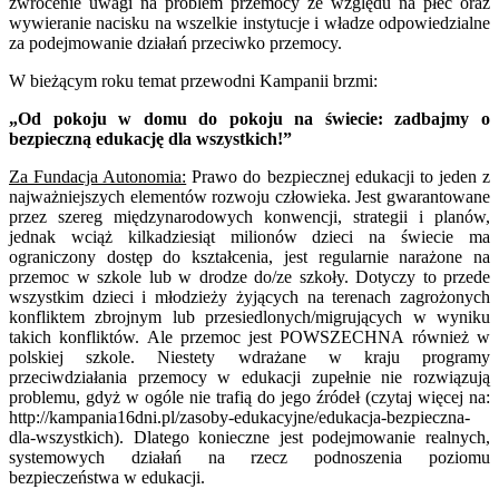
zwrócenie uwagi na problem przemocy ze względu na płeć oraz
wywieranie nacisku na wszelkie instytucje i władze odpowiedzialne
za podejmowanie działań przeciwko przemocy.
W bieżącym roku temat przewodni Kampanii brzmi:
„Od pokoju w domu do pokoju na świecie: zadbajmy o
bezpieczną edukację dla wszystkich!”
Za Fundacja Autonomia:
Prawo do bezpiecznej edukacji to jeden z
najważniejszych elementów rozwoju człowieka. Jest gwarantowane
przez szereg międzynarodowych konwencji, strategii i planów,
jednak wciąż kilkadziesiąt milionów dzieci na świecie ma
ograniczony dostęp do kształcenia, jest regularnie narażone na
przemoc w szkole lub w drodze do/ze szkoły. Dotyczy to przede
wszystkim dzieci i młodzieży żyjących na terenach zagrożonych
konfliktem zbrojnym lub przesiedlonych/migrujących w wyniku
takich konfliktów. Ale przemoc jest POWSZECHNA również w
polskiej szkole. Niestety wdrażane w kraju programy
przeciwdziałania przemocy w edukacji zupełnie nie rozwiązują
problemu, gdyż w ogóle nie trafią do jego źródeł (czytaj więcej na:
http://kampania16dni.pl/zasoby-edukacyjne/edukacja-bezpieczna-
dla-wszystkich). Dlatego konieczne jest podejmowanie realnych,
systemowych działań na rzecz podnoszenia poziomu
bezpieczeństwa w edukacji.