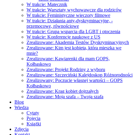
W trakcie: Matecznik
W trakcie: Warsztaty wychowawcze dla rodziców
W trakcie: Feministyczne wieczory filmowe
W trakcie: Działania anty-dyskryminacyjne, -
przemocowe, równościowe
W trakcie: Grupa wsparcia dla LGBT i otoczenia
W trakcie: Konferencje naukowe z US
Zrealizowane: Akademia Testów Dyskryminacyjnych
Zrealizowane: Kim jest kobieta, która mieszka we
mnie?
Zrealizowane: Kawiarenki dla mam GOPS,
Kołbaskowo
Zrealizowane: Projekt Rodziny z wyboru
Zrealizowane: Szczeciński Kalejdoskop Różnorodności
Zrealizowany: Poczucie własnej wartości – GOPS
Kołbaskowo
Zrealizowane: Krąg kobiet dojrzałych
Zrealizowane: Moja szafa – Twoja szafa
Blog
Wiedza
Cytaty
Pojęcia
Książki
Zdjęcia
Kontakt