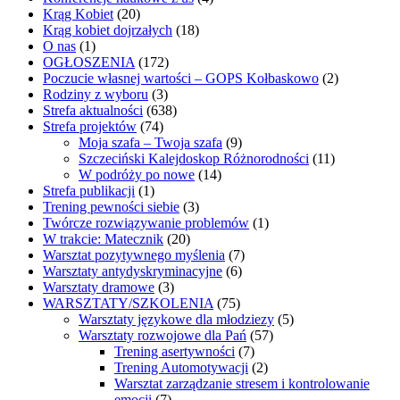
Krąg Kobiet
(20)
Krąg kobiet dojrzałych
(18)
O nas
(1)
OGŁOSZENIA
(172)
Poczucie własnej wartości – GOPS Kołbaskowo
(2)
Rodziny z wyboru
(3)
Strefa aktualności
(638)
Strefa projektów
(74)
Moja szafa – Twoja szafa
(9)
Szczeciński Kalejdoskop Różnorodności
(11)
W podróży po nowe
(14)
Strefa publikacji
(1)
Trening pewności siebie
(3)
Twórcze rozwiązywanie problemów
(1)
W trakcie: Matecznik
(20)
Warsztat pozytywnego myślenia
(7)
Warsztaty antydyskryminacyjne
(6)
Warsztaty dramowe
(3)
WARSZTATY/SZKOLENIA
(75)
Warsztaty językowe dla młodziezy
(5)
Warsztaty rozwojowe dla Pań
(57)
Trening asertywności
(7)
Trening Automotywacji
(2)
Warsztat zarządzanie stresem i kontrolowanie
emocji
(7)