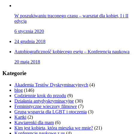
W poszukiwaniu traconego czasu – warsztat dla kobiet, I i II
edycja
6 stycznia 2020
24 grudnia 2018
Autobiograficzność kobiecego eseju – Konferencja naukowa
20 maja 2018
Kategorie
Akademia Testów Dyskryminacyjnych
(4)
blog
(146)
Codziennie krok do przodu
(9)
Działania antydyskryminacyjne
(30)
Feministyczne wieczory filmowe
(7)
Grupa wsparcia dla LGBT i otoczenia
(3)
Kartki
(2)
Kawiarenki dla mam
(6)
Kim jest kobieta, która mieszka we mnie?
(21)
Konferencje naukowe z us
(4)