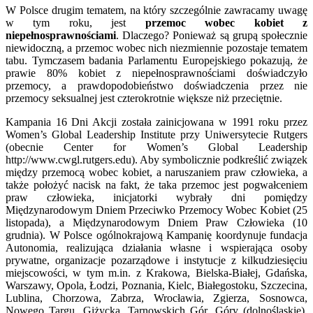
W Polsce drugim tematem, na który szczególnie zawracamy uwagę
w tym roku, jest
przemoc wobec kobiet z
niepełnosprawnościami
. Dlaczego? Ponieważ są grupą społecznie
niewidoczną, a przemoc wobec nich niezmiennie pozostaje tematem
tabu. Tymczasem badania Parlamentu Europejskiego pokazują, że
prawie 80% kobiet z niepełnosprawnościami doświadczyło
przemocy, a prawdopodobieństwo doświadczenia przez nie
przemocy seksualnej jest czterokrotnie większe niż przeciętnie.
Kampania 16 Dni Akcji została zainicjowana w 1991 roku przez
Women’s Global Leadership Institute przy Uniwersytecie Rutgers
(obecnie Center for Women’s Global Leadership
http://www.cwgl.rutgers.edu). Aby symbolicznie podkreślić związek
między przemocą wobec kobiet, a naruszaniem praw człowieka, a
także położyć nacisk na fakt, że taka przemoc jest pogwałceniem
praw człowieka, inicjatorki wybrały dni pomiędzy
Międzynarodowym Dniem Przeciwko Przemocy Wobec Kobiet (25
listopada), a Międzynarodowym Dniem Praw Człowieka (10
grudnia). W Polsce ogólnokrajową Kampanię koordynuje fundacja
Autonomia, realizująca działania własne i wspierająca osoby
prywatne, organizacje pozarządowe i instytucje z kilkudziesięciu
miejscowości, w tym m.in. z Krakowa, Bielska-Białej, Gdańska,
Warszawy, Opola, Łodzi, Poznania, Kielc, Białegostoku, Szczecina,
Lublina, Chorzowa, Zabrza, Wrocławia, Zgierza, Sosnowca,
Nowego Targu, Giżycka, Tarnowskich Gór, Góry (dolnośląskie),