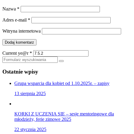
Nazwa
*
Adres e-mail
*
Witryna internetowa
Current ye@r
*
Szukaj
Ostatnie wpisy
Grupa wsparcia dla kobiet od 1.10.2025r. – zapisy
13 sierpnia 2025
KORKI Z UCZENIA SIĘ – sesje mentoringowe dla
młodzieży, ferie zimowe 2025
22 stycznia 2025