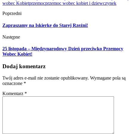
wobec Kobiet
przemoc
przemoc wobec kobiet i dziewczynek
Poprzedni
Zapraszamy na Iskierkę do Starej Rzeźni!
Następne
25 listopada – Międzynarodowy Dzień przeciwko Przemocy
Wobec Kobiet!
Dodaj komentarz
Twój adres e-mail nie zostanie opublikowany.
Wymagane pola są
oznaczone
*
Komentarz
*