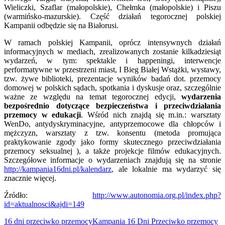
Wieliczki, Szaflar (małopolskie), Chełmka (małopolskie) i Piszu
(warmińsko-mazurskie). Część działań tegorocznej polskiej
Kampanii odbędzie się na Białorusi.
W ramach polskiej Kampanii, oprócz intensywnych działań
informacyjnych w mediach, zrealizowanych zostanie kilkadziesiąt
wydarzeń, w tym: spektakle i happeningi, interwencje
performatywne w przestrzeni miast, I Bieg Białej Wstążki, wystawy,
tzw. żywe biblioteki, prezentacje wyników badań dot. przemocy
domowej w polskich sądach, spotkania i dyskusje oraz, szczególnie
ważne ze względu na temat tegorocznej edycji,
wydarzenia
bezpośrednio dotyczące bezpieczeństwa i przeciwdziałania
przemocy w edukacji
. Wśród nich znajdą się m.in.: warsztaty
WenDo, antydyskryminacyjne, antyprzemocowe dla chłopców i
mężczyzn, warsztaty z tzw. konsentu (metoda promująca
praktykowanie zgody jako formy skutecznego przeciwdziałania
przemocy seksualnej ), a także projekcje filmów edukacyjnych.
Szczegółowe informacje o wydarzeniach znajdują się na stronie
http://kampania16dni.pl/kalendarz
, ale lokalnie ma wydarzyć się
znacznie więcej.
Źródło:
http://www.autonomia.org.pl/index.php?
id=aktualnosci&ajdi=149
16 dni przeciwko przemocy
Kampania 16 Dni Przeciwko przemocy