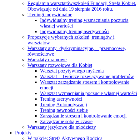
Regulamin warsztatów/szkoleń Fundacji Strefa Kobiet.
Obowiązuje od dnia 19 sierpnia 2016 roku.
Treningi indywidualne
Indywidualny trening wzmacniania poczucia
własnej wartości
Indywidualny trening asertywności
Propozycje wybranych szkoleń, treningów i
warsztatów
Warsztaty anty- dyskryminacyjne, – przemocowe,
równościowe
Warsztaty dramowe
Warsztaty rozwojowe dla Kobiet
Warsztat pozytywnego myślenia
Warsztat – Twórcze rozwiązywanie problemów
Warsztat zarządzanie stresem i kontrolowanie
emocji
Warsztat wzmacniania poczucie własnej wartości
Trening asertywności
Trening Automotywacji
Trening pewności siebie
Zarządzanie stresem i kontrolowanie emocji
Zarządzanie sobą w czasie
Warsztaty językowe dla młodziezy
Projekty
W trakcie: Strefa Aktywnego Rodzica