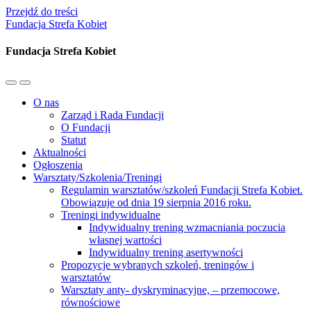
Przejdź do treści
Fundacja Strefa Kobiet
Fundacja Strefa Kobiet
Przełącz
Przełącz
menu
pole
O nas
mobilne
wyszukiwania
Zarząd i Rada Fundacji
O Fundacji
Statut
Aktualności
Ogłoszenia
Warsztaty/Szkolenia/Treningi
Regulamin warsztatów/szkoleń Fundacji Strefa Kobiet.
Obowiązuje od dnia 19 sierpnia 2016 roku.
Treningi indywidualne
Indywidualny trening wzmacniania poczucia
własnej wartości
Indywidualny trening asertywności
Propozycje wybranych szkoleń, treningów i
warsztatów
Warsztaty anty- dyskryminacyjne, – przemocowe,
równościowe