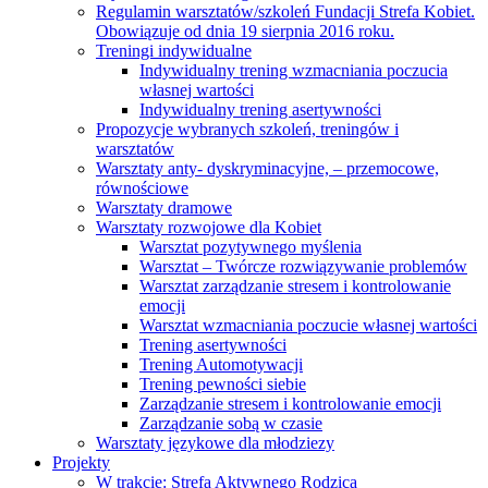
Regulamin warsztatów/szkoleń Fundacji Strefa Kobiet.
Obowiązuje od dnia 19 sierpnia 2016 roku.
Treningi indywidualne
Indywidualny trening wzmacniania poczucia
własnej wartości
Indywidualny trening asertywności
Propozycje wybranych szkoleń, treningów i
warsztatów
Warsztaty anty- dyskryminacyjne, – przemocowe,
równościowe
Warsztaty dramowe
Warsztaty rozwojowe dla Kobiet
Warsztat pozytywnego myślenia
Warsztat – Twórcze rozwiązywanie problemów
Warsztat zarządzanie stresem i kontrolowanie
emocji
Warsztat wzmacniania poczucie własnej wartości
Trening asertywności
Trening Automotywacji
Trening pewności siebie
Zarządzanie stresem i kontrolowanie emocji
Zarządzanie sobą w czasie
Warsztaty językowe dla młodziezy
Projekty
W trakcie: Strefa Aktywnego Rodzica