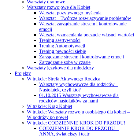
Warsztaty dramowe
Warsztaty rozwojowe dla Kobiet
Warsztat pozytywnego myślenia
Warsztat – Twórcze rozwiązywanie problemów
Warsztat zarządzanie stresem i kontrolowanie
emocji
Warsztat wzmacniania poczucie własnej wartości
Trening asertywności
Trening Automotywacji
Trening pewności siebie
Zarządzanie stresem i kontrolowanie emocji
Zarządzanie sobą w czasie
Warsztaty językowe dla młodziezy
Projekty
W trakcie: Strefa Aktywnego Rodzica
Warsztaty wychowawcze dla rodziców –
Nastolatek, czyli kto?
01.10.2015 Warsztaty wychowawcze dla
rodziców nastolatków za nami
W trakcie: Krąg Kobiet
W trakcie: Warsztaty rozwoju osobistego dla kobiet –
W podróży po nowe!
W trakcie: CODZIENNIE KROK DO PRZODU!
CODZIENNIE KROK DO PRZODU –
ANNA, świat ciszy i teatr