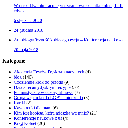
W poszukiwaniu traconego czasu – warsztat dla kobiet, I i II
edycja
6 stycznia 2020
24 grudnia 2018
Autobiograficzność kobiecego eseju – Konferencja naukowa
20 maja 2018
Kategorie
Akademia Testów Dyskryminacyjnych
(4)
blog
(146)
Codziennie krok do przodu
(9)
Działania antydyskryminacyjne
(30)
Feministyczne wieczory filmowe
(7)
Grupa wsparcia dla LGBT i otoczenia
(3)
Kartki
(2)
Kawiarenki dla mam
(6)
Kim jest kobieta, która mieszka we mnie?
(21)
Konferencje naukowe z us
(4)
Krąg Kobiet
(20)