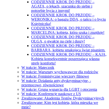
CODZIENNIE KROK DO PRZODU –
AGATA, o lękach, szacunku do siebie i
potrzebie bycia z innymi!
CODZIENNIE KROK DO PRZODU –
WERONIKA: o bagażu DDA, o tańcu i o byciu
Księżniczką!
CODZIENNIE KROK DO PRZODU –
MARCELINA: kobieta, która szuka i znajduje!
CODZIENNIE KROK DO PRZODU –
OLGA, o gwałcie na ciele i duszy!
CODZIENNIE KROK DO PRZODU –
BARBARA, kobieta smakująca świat pisaniem.
CODZIENNIE KROK DO PRZODU – KAJA,
Kobieta konsekwentnie poszerzająca własną
strefę komfortu!
W trakcie: Matecznik
W trakcie: Warsztaty wychowawcze dla rodziców
W trakcie: Feministyczne wieczory filmowe
W trakcie: Działania anty-dyskryminacyjne, -
przemocowe, równościowe
W trakcie: Grupa wsparcia dla LGBT i otoczenia
W trakcie: Konferencje naukowe z US
Zrealizowane: Akademia Testów Dyskryminacyjnych
Zrealizowane: Kim jest kobieta, która mieszka we
mnie?