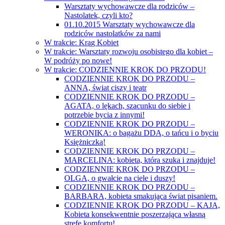
Warsztaty wychowawcze dla rodziców –
Nastolatek, czyli kto?
01.10.2015 Warsztaty wychowawcze dla
rodziców nastolatków za nami
W trakcie: Krąg Kobiet
W trakcie: Warsztaty rozwoju osobistego dla kobiet –
W podróży po nowe!
W trakcie: CODZIENNIE KROK DO PRZODU!
CODZIENNIE KROK DO PRZODU –
ANNA, świat ciszy i teatr
CODZIENNIE KROK DO PRZODU –
AGATA, o lękach, szacunku do siebie i
potrzebie bycia z innymi!
CODZIENNIE KROK DO PRZODU –
WERONIKA: o bagażu DDA, o tańcu i o byciu
Księżniczką!
CODZIENNIE KROK DO PRZODU –
MARCELINA: kobieta, która szuka i znajduje!
CODZIENNIE KROK DO PRZODU –
OLGA, o gwałcie na ciele i duszy!
CODZIENNIE KROK DO PRZODU –
BARBARA, kobieta smakująca świat pisaniem.
CODZIENNIE KROK DO PRZODU – KAJA,
Kobieta konsekwentnie poszerzająca własną
strefę komfortu!