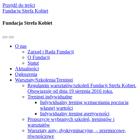
Przejdź do treści
Fundacja Strefa Kobiet
Fundacja Strefa Kobiet
Przełącz
Przełącz
menu
pole
O nas
mobilne
wyszukiwania
Zarząd i Rada Fundacji
O Fundacji
Statut
Aktualności
Ogłoszenia
Warsztaty/Szkolenia/Treningi
Regulamin warsztatów/szkoleń Fundacji Strefa Kobiet.
Obowiązuje od dnia 19 sierpnia 2016 roku.
Treningi indywidualne
Indywidualny trening wzmacniania poczucia
własnej wartości
Indywidualny trening asertywności
Propozycje wybranych szkoleń, treningów i
warsztatów
Warsztaty anty- dyskryminacyjne, – przemocowe,
równościowe