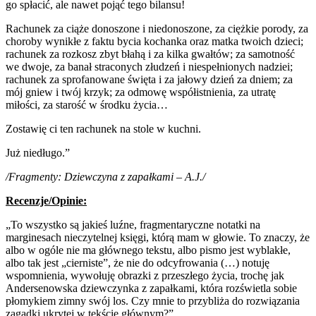
go spłacić, ale nawet pojąć tego bilansu!
Rachunek za ciąże donoszone i niedonoszone, za ciężkie porody, za
choroby wynikłe z faktu bycia kochanka oraz matka twoich dzieci;
rachunek za rozkosz zbyt błahą i za kilka gwałtów; za samotność
we dwoje, za banał straconych złudzeń i niespełnionych nadziei;
rachunek za sprofanowane święta i za jałowy dzień za dniem; za
mój gniew i twój krzyk; za odmowę współistnienia, za utratę
miłości, za starość w środku życia…
Zostawię ci ten rachunek na stole w kuchni.
Już niedługo.”
/Fragmenty: Dziewczyna z zapałkami – A.J./
Recenzje/Opinie:
„To wszystko są jakieś luźne, fragmentaryczne notatki na
marginesach nieczytelnej księgi, którą mam w głowie. To znaczy, że
albo w ogóle nie ma głównego tekstu, albo pismo jest wyblakłe,
albo tak jest „cierniste”, że nie do odcyfrowania (…) notuję
wspomnienia, wywołuję obrazki z przeszłego życia, trochę jak
Andersenowska dziewczynka z zapałkami, która rozświetla sobie
płomykiem zimny swój los. Czy mnie to przybliża do rozwiązania
zagadki ukrytej w tekście głównym?”