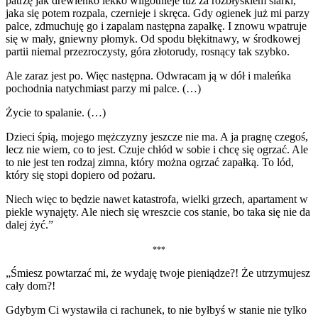
patrzę jak drewienko lekko wilgotnieje tuż za rozbłyskiem siarki,
jaka się potem rozpala, czernieje i skręca. Gdy ogienek już mi parzy
palce, zdmuchuję go i zapalam następna zapałkę. I znowu wpatruje
się w mały, gniewny płomyk. Od spodu błękitnawy, w środkowej
partii niemal przezroczysty, góra złotorudy, rosnący tak szybko.
Ale zaraz jest po. Więc następna. Odwracam ją w dół i maleńka
pochodnia natychmiast parzy mi palce. (…)
Życie to spalanie. (…)
Dzieci śpią, mojego mężczyzny jeszcze nie ma. A ja pragnę czegoś,
lecz nie wiem, co to jest. Czuje chłód w sobie i chcę się ogrzać. Ale
to nie jest ten rodzaj zimna, który można ogrzać zapałką. To lód,
który się stopi dopiero od pożaru.
Niech więc to będzie nawet katastrofa, wielki grzech, apartament w
piekle wynajęty. Ale niech się wreszcie cos stanie, bo taka się nie da
dalej żyć.”
***
„Śmiesz powtarzać mi, że wydaję twoje pieniądze?! Że utrzymujesz
cały dom?!
Gdybym Ci wystawiła ci rachunek, to nie byłbyś w stanie nie tylko