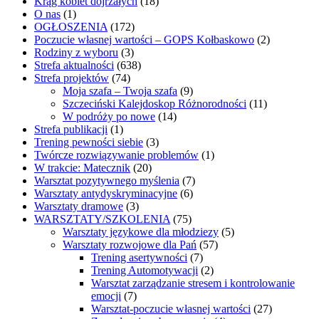
Krąg kobiet dojrzałych
(18)
O nas
(1)
OGŁOSZENIA
(172)
Poczucie własnej wartości – GOPS Kołbaskowo
(2)
Rodziny z wyboru
(3)
Strefa aktualności
(638)
Strefa projektów
(74)
Moja szafa – Twoja szafa
(9)
Szczeciński Kalejdoskop Różnorodności
(11)
W podróży po nowe
(14)
Strefa publikacji
(1)
Trening pewności siebie
(3)
Twórcze rozwiązywanie problemów
(1)
W trakcie: Matecznik
(20)
Warsztat pozytywnego myślenia
(7)
Warsztaty antydyskryminacyjne
(6)
Warsztaty dramowe
(3)
WARSZTATY/SZKOLENIA
(75)
Warsztaty językowe dla młodziezy
(5)
Warsztaty rozwojowe dla Pań
(57)
Trening asertywności
(7)
Trening Automotywacji
(2)
Warsztat zarządzanie stresem i kontrolowanie
emocji
(7)
Warsztat-poczucie własnej wartości
(27)