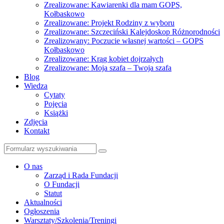
Zrealizowane: Kawiarenki dla mam GOPS,
Kołbaskowo
Zrealizowane: Projekt Rodziny z wyboru
Zrealizowane: Szczeciński Kalejdoskop Różnorodności
Zrealizowany: Poczucie własnej wartości – GOPS
Kołbaskowo
Zrealizowane: Krąg kobiet dojrzałych
Zrealizowane: Moja szafa – Twoja szafa
Blog
Wiedza
Cytaty
Pojęcia
Książki
Zdjęcia
Kontakt
Szukaj
O nas
Zarząd i Rada Fundacji
O Fundacji
Statut
Aktualności
Ogłoszenia
Warsztaty/Szkolenia/Treningi