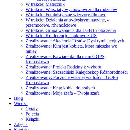
W trakcie: Matecznik
W trakcie: Warsztaty wychowawcze dla rodziców
W trakcie: Feministyczne wieczory filmowe
W trakcie: Działania anty-dyskryminacyjne, -
przemocowe, równościowe
W trakcie: Grupa wsparcia dla LGBT i otoczenia
W trakcie: Konferencje naukowe z US
Zrealizowane: Akademia Testów Dyskryminacyjnych
Zrealizowane: Kim jest kobieta, która mieszka we
mnie?
Zrealizowane: Kawiarenki dla mam GOPS,
Kołbaskowo
Zrealizowane: Projekt Rodziny z wyboru
Zrealizowane: Szczeciński Kalejdoskop Różnorodności
Zrealizowany: Poczucie własnej wartości – GOPS
Kołbaskowo
Zrealizowane: Krąg kobiet dojrzałych
Zrealizowane: Moja szafa – Twoja szafa
Blog
Wiedza
Cytaty
Pojęcia
Książki
Zdjęcia
Kontakt