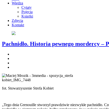
Wiedza
Cytaty
Pojęcia
Książki
Zdjęcia
Kontakt
Pachnidło. Historia pewnego mordercy – P
fot. Stowarzyszenie Strefa Kobiet
„Tego dnia Grenouille stworzył prawdziwie niezwykłe pachnidło. Czeg