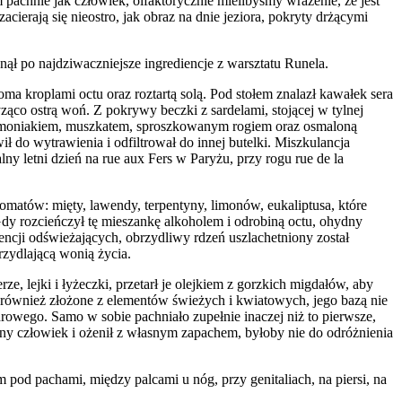
pachnie jak człowiek, olfaktorycznie mielibyśmy wrażenie, że jest
cierają się nieostro, jak obraz na dnie je­ziora, pokryty drżącymi
nął po najdziwaczniejsze ingrediencje z warsztatu Runela.
a kroplami octu oraz roztartą solą. Pod stołem znalazł kawałek sera
yząco ostrą woń. Z pokrywy beczki z sardelami, stojącej w tylnej
ym, amoniakiem, muszkatem, sproszkowanym rogiem oraz osmaloną
ił do wytrawienia i odfiltrował do innej butelki. Miszkulancja
ny letni dzień na rue aux Fers w Paryżu, przy rogu rue de la
omatów: mięty, lawen­dy, terpentyny, limonów, eukaliptusa, które
dy rozcieńczył tę mieszankę alko­holem i odrobiną octu, ohydny
iencji odświeżających, obrzydliwy rdzeń uszla­chetniony został
krzydlającą wonią życia.
e, lejki i łyżeczki, przetarł je olejkiem z gorzkich migdałów, aby
 również złożone z elementów świe­żych i kwiatowych, jego bazą nie
drowego. Samo w sobie pachniało zupełnie inaczej niż to pierwsze,
­ny człowiek i ożenił z własnym zapachem, byłoby nie do odróżnienia
 pod pachami, mię­dzy palcami u nóg, przy genitaliach, na piersi, na