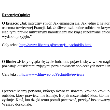
Recenzje/Opinie:
O książce:
„Jak mityczny stwór. Jak emanacja zła. Jak jedno z najgor
osiemnastowiecznej Francji. Jak złośliwe i szkaradne odbicie w krz
Nad tymi prawie mitycznymi narodzinami nie krążą roześmiane aniołki.
wydało i przyjęło.”
Cały tekst:
http://www.libertas.pl/recenzja_pachnidlo.html
O filmie:
„Kiedy ogląda się życie bohatera, pojawia się w widzu nag
pozostają outsiderami żyjącymi poza nawiasem społecznych norm i ins
Cały tekst:
http://www.filmweb.pl/Pachnidlo/reviews
I jeszcze: Mamy potwora, którego słowo za słowem, krok po kroku 
outsider, który prawie… nie istnieje. Bo jak może istnieć ktoś, kto n
zyskuje. Ktoś, kto dzięki temu potrafi przetrwać, przeżyć bez towar
Węszyć doskonale.