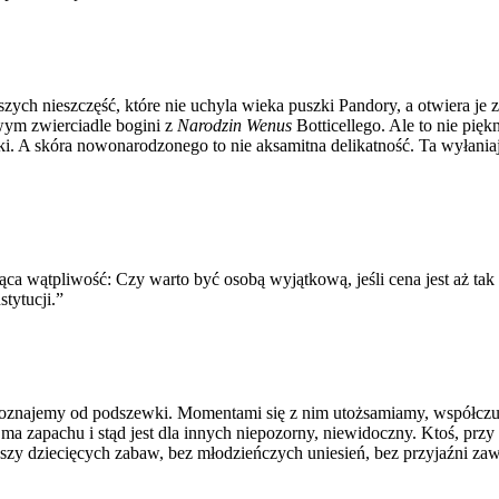
szych nieszczęść, które nie uchyla wieka puszki Pandory, a otwiera je 
ywym zwierciadle bogini z
Narodzin Wenus
Botticellego. Ale to nie pięk
 A skóra nowonarodzonego to nie aksamitna delikatność. Ta wyłaniająca
ląca wątpliwość: Czy warto być osobą wyjątkową, jeśli cena jest aż t
tytucji.”
poznajemy od podszewki. Momentami się z nim utożsamiamy, współczuj
ie ma zapachu i stąd jest dla innych niepozorny, niewidoczny. Ktoś, prz
zyszy dziecięcych zabaw, bez młodzieńczych uniesień, bez przyjaźni zaw