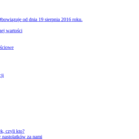
bowiązuje od dnia 19 sierpnia 2016 roku.
ej wartości
ościowe
ji
, czyli kto?
 nastolatków za nami