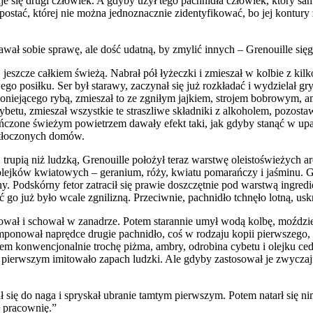
się drugi człowiek. A gdyby użył tego pachni­dła człowiek, który sam 
­stać, której nie można jednoznacznie zidentyfikować, bo jej kontury za
wał sobie sprawę, ale dość udatną, by zmylić innych – Grenouille sięg
cze całkiem świeżą. Nabrał pół łyżeczki i zmieszał w kolbie z kilkom
go posiłku. Ser był starawy, zaczynał się już rozkładać i wydzielał gr
i wo­niejącego rybą, zmieszał to ze zgniłym jajkiem, strojem bobrow
etu, zmieszał wszystkie te straszliwe składniki z alkoholem, pozosta­w
ńczone świeżym powietrzem dawa­ły efekt taki, jak gdyby stanąć w upal
zatłoczonych domów.
trupią niż ludzką, Grenouille położył teraz warstwę oleistoświeżych ar
olejków kwiatowych – geranium, róży, kwiatu po­marańczy i jaśminu. G
ny. Pod­skórny fetor zatracił się prawie doszczętnie pod warstwą ingred
ć go już było wcale zgni­lizną. Przeciwnie, pachnidło tchnęło lotną, us
ował i schował w zanadrze. Potem sta­rannie umył wodą kolbę, moździerz
omponował naprędce drugie pachnidło, coś w rodzaju kopii pierwszego,
iem kon­wencjonalnie trochę piżma, ambry, odrobina cybetu i olejku ce
 pierwszym imi­towało zapach ludzki. Ale gdyby zastosował je zwyczaj
się do naga i spryskał ubranie tam­tym pierwszym. Potem natarł się nim
ł pracownię.”