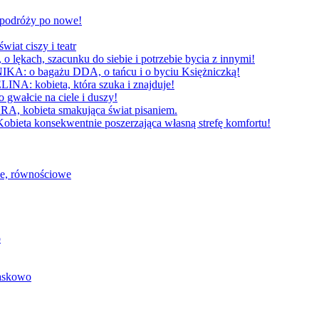
W podróży po nowe!
 ciszy i teatr
h, szacunku do siebie i potrzebie bycia z innymi!
 bagażu DDA, o tańcu i o byciu Księżniczką!
obieta, która szuka i znajduje!
cie na ciele i duszy!
bieta smakująca świat pisaniem.
konsekwentnie poszerzająca własną strefę komfortu!
we, równościowe
o
baskowo