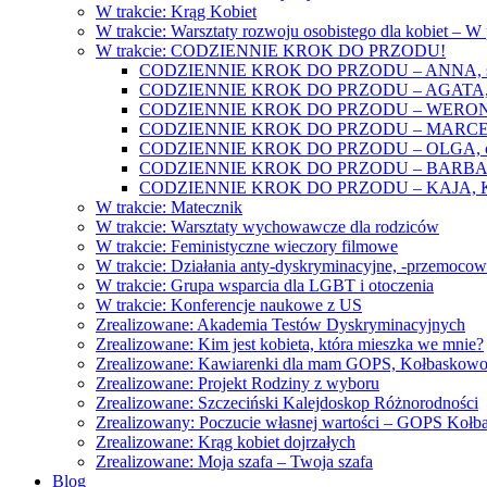
W trakcie: Krąg Kobiet
W trakcie: Warsztaty rozwoju osobistego dla kobiet – 
W trakcie: CODZIENNIE KROK DO PRZODU!
CODZIENNIE KROK DO PRZODU – ANNA, świat
CODZIENNIE KROK DO PRZODU – AGATA, o lękac
CODZIENNIE KROK DO PRZODU – WERONIKA: o
CODZIENNIE KROK DO PRZODU – MARCELINA: k
CODZIENNIE KROK DO PRZODU – OLGA, o gwał
CODZIENNIE KROK DO PRZODU – BARBARA, ko
CODZIENNIE KROK DO PRZODU – KAJA, Kobieta 
W trakcie: Matecznik
W trakcie: Warsztaty wychowawcze dla rodziców
W trakcie: Feministyczne wieczory filmowe
W trakcie: Działania anty-dyskryminacyjne, -przemoco
W trakcie: Grupa wsparcia dla LGBT i otoczenia
W trakcie: Konferencje naukowe z US
Zrealizowane: Akademia Testów Dyskryminacyjnych
Zrealizowane: Kim jest kobieta, która mieszka we mnie?
Zrealizowane: Kawiarenki dla mam GOPS, Kołbaskow
Zrealizowane: Projekt Rodziny z wyboru
Zrealizowane: Szczeciński Kalejdoskop Różnorodności
Zrealizowany: Poczucie własnej wartości – GOPS Koł
Zrealizowane: Krąg kobiet dojrzałych
Zrealizowane: Moja szafa – Twoja szafa
Blog