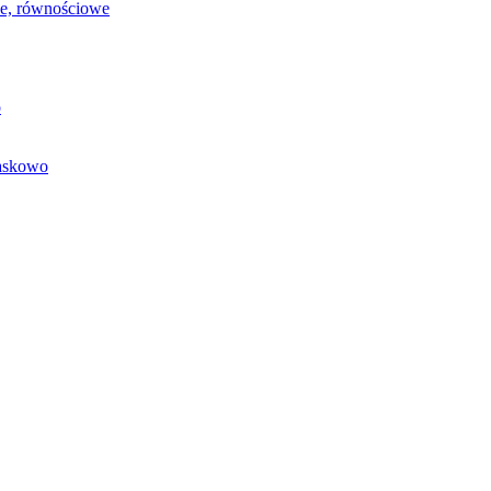
we, równościowe
o
baskowo