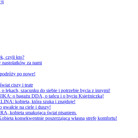
ji
, czyli kto?
 nastolatków za nami
W podróży po nowe!
 ciszy i teatr
h, szacunku do siebie i potrzebie bycia z innymi!
 bagażu DDA, o tańcu i o byciu Księżniczką!
obieta, która szuka i znajduje!
cie na ciele i duszy!
bieta smakująca świat pisaniem.
konsekwentnie poszerzająca własną strefę komfortu!