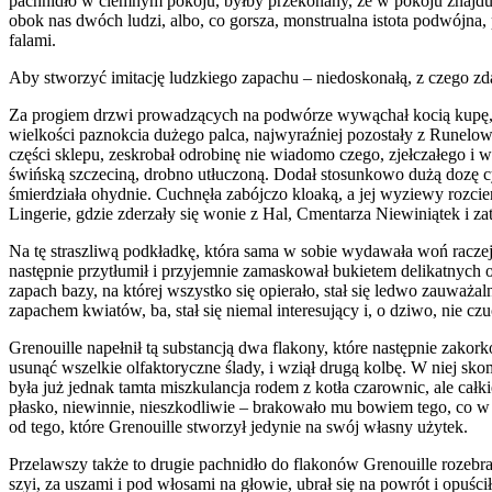
pachnidło w ciemnym pokoju, byłby przekonany, że w pokoju znajduje 
obok nas dwóch ludzi, albo, co gorsza, monstrualna istota podwójna, po
falami.
Aby stworzyć imitację ludzkiego zapachu – niedosko­nałą, z czego zda
Za progiem drzwi prowadzących na podwórze wywąchał kocią kupę, jesz
wiel­kości paznokcia dużego palca, najwyraźniej pozostały z Runelowe
części sklepu, ze­skrobał odrobinę nie wiadomo czego, zjełczałego 
świńską szczeciną, drobno utłu­czoną. Dodał stosunkowo dużą dozę cyb
śmierdziała ohydnie. Cuchnęła zabójczo kloaką, a jej wyziewy rozcie
Lingerie, gdzie zderzały się wonie z Hal, Cmentarza Niewiniątek i 
Na tę straszliwą podkładkę, która sama w sobie wy­dawała woń raczej 
następnie przytłumił i przyjemnie zamaskował bukietem delikat­nych 
zapach bazy, na której wszystko się opierało, stał się ledwo zauważal
zapachem kwiatów, ba, stał się niemal interesujący i, o dziwo, nie czu
Grenouille napełnił tą substancją dwa flakony, które następnie zakork
usunąć wszelkie olfaktoryczne ślady, i wziął drugą kolbę. W niej sk
była już jednak tamta miszkulancja rodem z kotła czarownic, ale całk
płasko, niewinnie, nieszkodli­wie – brakowało mu bowiem tego, co w
od tego, które Grenouille stworzył jedy­nie na swój własny użytek.
Przelawszy także to drugie pachnidło do flakonów Grenouille rozebrał 
szyi, za uszami i pod włosami na głowie, ubrał się na powrót i opuści