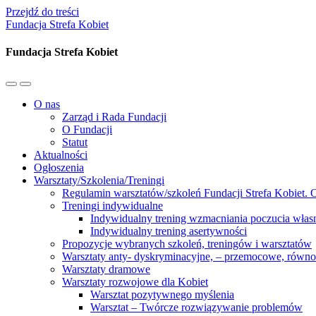
Przejdź do treści
Fundacja Strefa Kobiet
Fundacja Strefa Kobiet
Przełącz
Przełącz
menu
pole
O nas
mobilne
wyszukiwania
Zarząd i Rada Fundacji
O Fundacji
Statut
Aktualności
Ogłoszenia
Warsztaty/Szkolenia/Treningi
Regulamin warsztatów/szkoleń Fundacji Strefa Kobiet. O
Treningi indywidualne
Indywidualny trening wzmacniania poczucia własn
Indywidualny trening asertywności
Propozycje wybranych szkoleń, treningów i warsztatów
Warsztaty anty- dyskryminacyjne, – przemocowe, równ
Warsztaty dramowe
Warsztaty rozwojowe dla Kobiet
Warsztat pozytywnego myślenia
Warsztat – Twórcze rozwiązywanie problemów