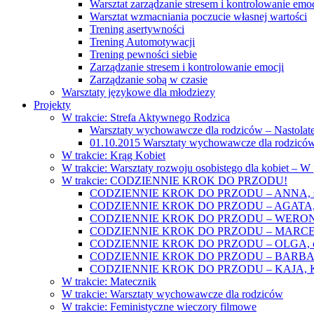
Warsztat zarządzanie stresem i kontrolowanie emoc
Warsztat wzmacniania poczucie własnej wartości
Trening asertywności
Trening Automotywacji
Trening pewności siebie
Zarządzanie stresem i kontrolowanie emocji
Zarządzanie sobą w czasie
Warsztaty językowe dla młodziezy
Projekty
W trakcie: Strefa Aktywnego Rodzica
Warsztaty wychowawcze dla rodziców – Nastolatek
01.10.2015 Warsztaty wychowawcze dla rodziców
W trakcie: Krąg Kobiet
W trakcie: Warsztaty rozwoju osobistego dla kobiet – 
W trakcie: CODZIENNIE KROK DO PRZODU!
CODZIENNIE KROK DO PRZODU – ANNA, świat
CODZIENNIE KROK DO PRZODU – AGATA, o lękac
CODZIENNIE KROK DO PRZODU – WERONIKA: o
CODZIENNIE KROK DO PRZODU – MARCELINA: k
CODZIENNIE KROK DO PRZODU – OLGA, o gwał
CODZIENNIE KROK DO PRZODU – BARBARA, ko
CODZIENNIE KROK DO PRZODU – KAJA, Kobieta 
W trakcie: Matecznik
W trakcie: Warsztaty wychowawcze dla rodziców
W trakcie: Feministyczne wieczory filmowe