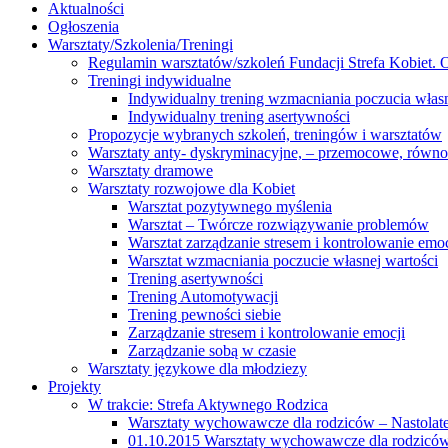
Aktualności
Ogłoszenia
Warsztaty/Szkolenia/Treningi
Regulamin warsztatów/szkoleń Fundacji Strefa Kobiet. O
Treningi indywidualne
Indywidualny trening wzmacniania poczucia własn
Indywidualny trening asertywności
Propozycje wybranych szkoleń, treningów i warsztatów
Warsztaty anty- dyskryminacyjne, – przemocowe, równ
Warsztaty dramowe
Warsztaty rozwojowe dla Kobiet
Warsztat pozytywnego myślenia
Warsztat – Twórcze rozwiązywanie problemów
Warsztat zarządzanie stresem i kontrolowanie emoc
Warsztat wzmacniania poczucie własnej wartości
Trening asertywności
Trening Automotywacji
Trening pewności siebie
Zarządzanie stresem i kontrolowanie emocji
Zarządzanie sobą w czasie
Warsztaty językowe dla młodziezy
Projekty
W trakcie: Strefa Aktywnego Rodzica
Warsztaty wychowawcze dla rodziców – Nastolatek
01.10.2015 Warsztaty wychowawcze dla rodziców