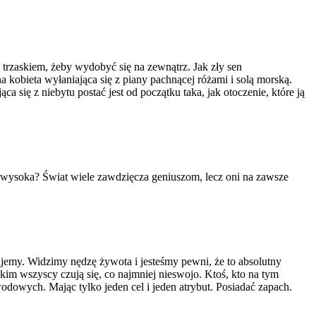
z trzaskiem, żeby wydobyć się na zewnątrz. Jak zły sen
na kobieta wyłaniająca się z piany pachnącej różami i solą morską.
 się z niebytu postać jest od początku taka, jak otoczenie, które ją
ak wysoka? Świat wiele zawdzięcza geniuszom, lecz oni na zawsze
emy. Widzimy nędzę żywota i jesteśmy pewni, że to absolutny
y kim wszyscy czują się, co najmniej nieswojo. Ktoś, kto na tym
odowych. Mając tylko jeden cel i jeden atrybut. Posiadać zapach.