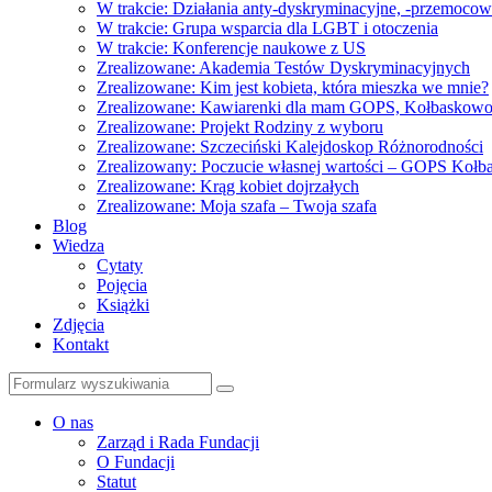
W trakcie: Działania anty-dyskryminacyjne, -przemoco
W trakcie: Grupa wsparcia dla LGBT i otoczenia
W trakcie: Konferencje naukowe z US
Zrealizowane: Akademia Testów Dyskryminacyjnych
Zrealizowane: Kim jest kobieta, która mieszka we mnie?
Zrealizowane: Kawiarenki dla mam GOPS, Kołbaskow
Zrealizowane: Projekt Rodziny z wyboru
Zrealizowane: Szczeciński Kalejdoskop Różnorodności
Zrealizowany: Poczucie własnej wartości – GOPS Koł
Zrealizowane: Krąg kobiet dojrzałych
Zrealizowane: Moja szafa – Twoja szafa
Blog
Wiedza
Cytaty
Pojęcia
Książki
Zdjęcia
Kontakt
Szukaj
O nas
Zarząd i Rada Fundacji
O Fundacji
Statut