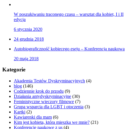
W poszukiwaniu traconego czasu – warsztat dla kobiet, I i II
edycja
6 stycznia 2020
24 grudnia 2018
Autobiograficzność kobiecego eseju – Konferencja naukowa
20 maja 2018
Kategorie
Akademia Testów Dyskryminacyjnych
(4)
blog
(146)
Codziennie krok do przodu
(9)
Działania antydyskryminacyjne
(30)
Feministyczne wieczory filmowe
(7)
Grupa wsparcia dla LGBT i otoczenia
(3)
Kartki
(2)
Kawiarenki dla mam
(6)
Kim jest kobieta, która mieszka we mnie?
(21)
Konferencje naukowe z us
(4)