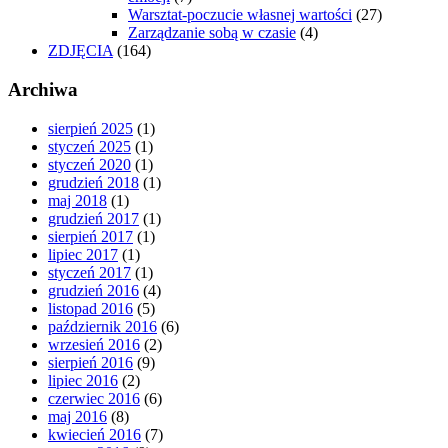
Warsztat-poczucie własnej wartości
(27)
Zarządzanie sobą w czasie
(4)
ZDJĘCIA
(164)
Archiwa
sierpień 2025
(1)
styczeń 2025
(1)
styczeń 2020
(1)
grudzień 2018
(1)
maj 2018
(1)
grudzień 2017
(1)
sierpień 2017
(1)
lipiec 2017
(1)
styczeń 2017
(1)
grudzień 2016
(4)
listopad 2016
(5)
październik 2016
(6)
wrzesień 2016
(2)
sierpień 2016
(9)
lipiec 2016
(2)
czerwiec 2016
(6)
maj 2016
(8)
kwiecień 2016
(7)