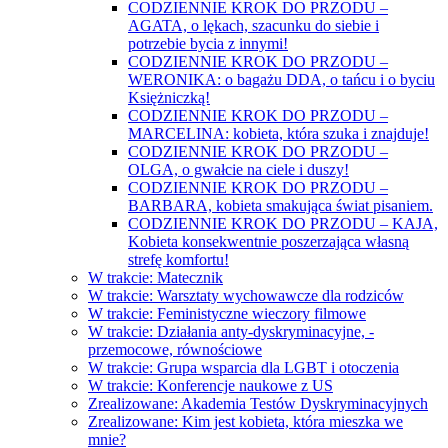
CODZIENNIE KROK DO PRZODU –
AGATA, o lękach, szacunku do siebie i
potrzebie bycia z innymi!
CODZIENNIE KROK DO PRZODU –
WERONIKA: o bagażu DDA, o tańcu i o byciu
Księżniczką!
CODZIENNIE KROK DO PRZODU –
MARCELINA: kobieta, która szuka i znajduje!
CODZIENNIE KROK DO PRZODU –
OLGA, o gwałcie na ciele i duszy!
CODZIENNIE KROK DO PRZODU –
BARBARA, kobieta smakująca świat pisaniem.
CODZIENNIE KROK DO PRZODU – KAJA,
Kobieta konsekwentnie poszerzająca własną
strefę komfortu!
W trakcie: Matecznik
W trakcie: Warsztaty wychowawcze dla rodziców
W trakcie: Feministyczne wieczory filmowe
W trakcie: Działania anty-dyskryminacyjne, -
przemocowe, równościowe
W trakcie: Grupa wsparcia dla LGBT i otoczenia
W trakcie: Konferencje naukowe z US
Zrealizowane: Akademia Testów Dyskryminacyjnych
Zrealizowane: Kim jest kobieta, która mieszka we
mnie?