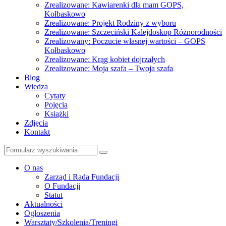
Zrealizowane: Kawiarenki dla mam GOPS,
Kołbaskowo
Zrealizowane: Projekt Rodziny z wyboru
Zrealizowane: Szczeciński Kalejdoskop Różnorodności
Zrealizowany: Poczucie własnej wartości – GOPS
Kołbaskowo
Zrealizowane: Krąg kobiet dojrzałych
Zrealizowane: Moja szafa – Twoja szafa
Blog
Wiedza
Cytaty
Pojęcia
Książki
Zdjęcia
Kontakt
Szukaj
O nas
Zarząd i Rada Fundacji
O Fundacji
Statut
Aktualności
Ogłoszenia
Warsztaty/Szkolenia/Treningi