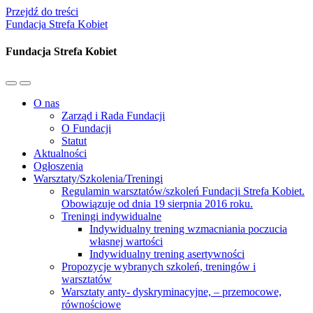
Przejdź do treści
Fundacja Strefa Kobiet
Fundacja Strefa Kobiet
Przełącz
Przełącz
menu
pole
O nas
mobilne
wyszukiwania
Zarząd i Rada Fundacji
O Fundacji
Statut
Aktualności
Ogłoszenia
Warsztaty/Szkolenia/Treningi
Regulamin warsztatów/szkoleń Fundacji Strefa Kobiet.
Obowiązuje od dnia 19 sierpnia 2016 roku.
Treningi indywidualne
Indywidualny trening wzmacniania poczucia
własnej wartości
Indywidualny trening asertywności
Propozycje wybranych szkoleń, treningów i
warsztatów
Warsztaty anty- dyskryminacyjne, – przemocowe,
równościowe