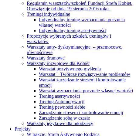
Regulamin warsztatów/szkoleń Fundacji Strefa Kobiet.
Obowiązuje od dnia 19 sierpnia 2016 roku.
Treningi indywidualne
Indywidualny trening wzmacniania poczucia
własnej wartości
Indywidualny trening asertywności
Propozycje wybranych szkoleń, treningów i
warsztatów
Warsztaty anty- dyskryminacyjne, – przemocowe,
równościowe
Warsztaty dramowe
Warsztaty rozwojowe dla Kobiet
Warsztat pozytywnego myślenia
Warsztat – Twórcze rozwiązywanie problemów
Warsztat zarządzanie stresem i kontrolowanie
emocji
Warsztat wzmacniania poczucie własnej wartości
Trening asertywności
Trening Automotywacji
Trening pewności siebie
Zarządzanie stresem i kontrolowanie emocji
Zarządzanie sobą w czasie
Warsztaty językowe dla młodziezy
Projekty
W trakcie: Strefa Aktywnego Rodzica