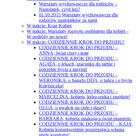
Warsztaty wychowawcze dla rodziców –
Nastolatek, czyli kto?
01.10.2015 Warsztaty wychowawcze dla
rodziców nastolatków za nami
W trakcie: Krąg Kobiet
W trakcie: Warsztaty rozwoju osobistego dla kobiet –
W podróży po nowe!
W trakcie: CODZIENNIE KROK DO PRZODU!
CODZIENNIE KROK DO PRZODU –
ANNA, świat ciszy i teatr
CODZIENNIE KROK DO PRZODU –
AGATA, o lękach, szacunku do siebie i
potrzebie bycia z innymi!
CODZIENNIE KROK DO PRZODU –
WERONIKA: o bagażu DDA, o tańcu i o byciu
Księżniczką!
CODZIENNIE KROK DO PRZODU –
MARCELINA: kobieta, która szuka i znajduje!
CODZIENNIE KROK DO PRZODU –
OLGA, o gwałcie na ciele i duszy!
CODZIENNIE KROK DO PRZODU –
BARBARA, kobieta smakująca świat pisaniem.
CODZIENNIE KROK DO PRZODU – KAJA,
Kobieta konsekwentnie poszerzająca własną
strefę komfortu!