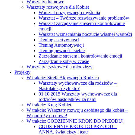
Warsztaty dramowe
Warsztaty rozwojowe dla Kobiet
Warsztat pozytywnego myślenia
Warsztat – Twórcze rozwiązywanie problemów
Warsztat zarządzanie stresem i kontrolowanie
emocji
Warsztat wzmacniania poczucie własnej wartości
Trening asertywności
Trening Automotywacji
Trening pewności siebie
Zarządzanie stresem i kontrolowanie emocji
Zarządzanie sobą w czasie
Warsztaty językowe dla młodziezy
Projekty
W trakcie: Strefa Aktywnego Rodzica
Warsztaty wychowawcze dla rodziców –
Nastolatek, czyli kto?
01.10.2015 Warsztaty wychowawcze dla
rodziców nastolatków za nami
W trakcie: Krąg Kobiet
W trakcie: Warsztaty rozwoju osobistego dla kobiet –
W podróży po nowe!
W trakcie: CODZIENNIE KROK DO PRZODU!
CODZIENNIE KROK DO PRZODU –
ANNA, świat ciszy i teatr