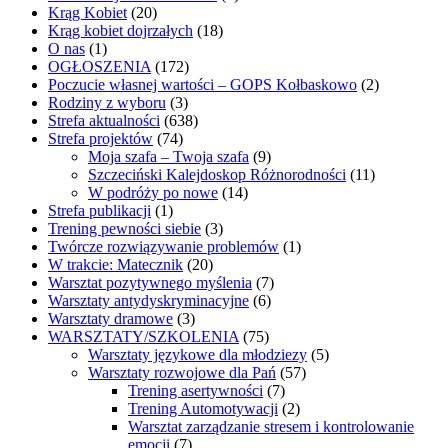
Krąg Kobiet
(20)
Krąg kobiet dojrzałych
(18)
O nas
(1)
OGŁOSZENIA
(172)
Poczucie własnej wartości – GOPS Kołbaskowo
(2)
Rodziny z wyboru
(3)
Strefa aktualności
(638)
Strefa projektów
(74)
Moja szafa – Twoja szafa
(9)
Szczeciński Kalejdoskop Różnorodności
(11)
W podróży po nowe
(14)
Strefa publikacji
(1)
Trening pewności siebie
(3)
Twórcze rozwiązywanie problemów
(1)
W trakcie: Matecznik
(20)
Warsztat pozytywnego myślenia
(7)
Warsztaty antydyskryminacyjne
(6)
Warsztaty dramowe
(3)
WARSZTATY/SZKOLENIA
(75)
Warsztaty językowe dla młodziezy
(5)
Warsztaty rozwojowe dla Pań
(57)
Trening asertywności
(7)
Trening Automotywacji
(2)
Warsztat zarządzanie stresem i kontrolowanie
emocji
(7)