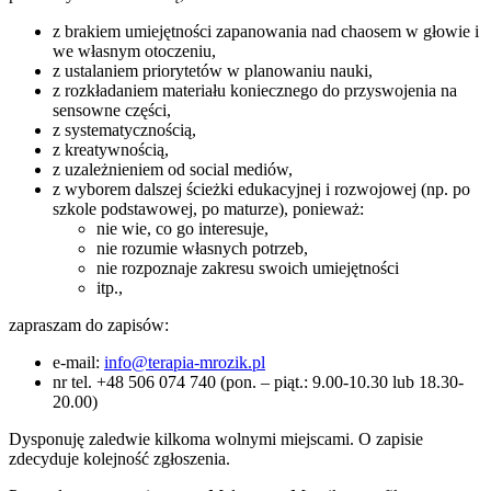
z brakiem umiejętności zapanowania nad chaosem w głowie i
we własnym otoczeniu,
z ustalaniem priorytetów w planowaniu nauki,
z rozkładaniem materiału koniecznego do przyswojenia na
sensowne części,
z systematycznością,
z kreatywnością,
z uzależnieniem od social mediów,
z wyborem dalszej ścieżki edukacyjnej i rozwojowej (np. po
szkole podstawowej, po maturze), ponieważ:
nie wie, co go interesuje,
nie rozumie własnych potrzeb,
nie rozpoznaje zakresu swoich umiejętności
itp.,
zapraszam do zapisów:
e-mail:
info@terapia-mrozik.pl
nr tel. +48 506 074 740 (pon. – piąt.: 9.00-10.30 lub 18.30-
20.00)
Dysponuję zaledwie kilkoma wolnymi miejscami. O zapisie
zdecyduje kolejność zgłoszenia.