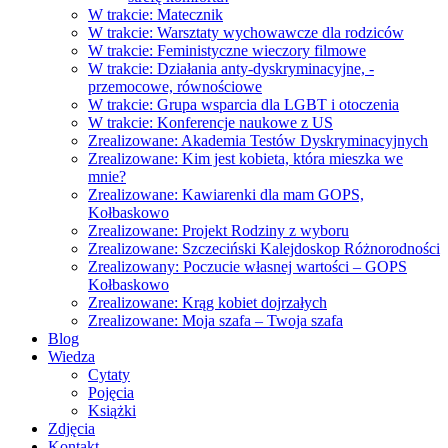
W trakcie: Matecznik
W trakcie: Warsztaty wychowawcze dla rodziców
W trakcie: Feministyczne wieczory filmowe
W trakcie: Działania anty-dyskryminacyjne, -
przemocowe, równościowe
W trakcie: Grupa wsparcia dla LGBT i otoczenia
W trakcie: Konferencje naukowe z US
Zrealizowane: Akademia Testów Dyskryminacyjnych
Zrealizowane: Kim jest kobieta, która mieszka we
mnie?
Zrealizowane: Kawiarenki dla mam GOPS,
Kołbaskowo
Zrealizowane: Projekt Rodziny z wyboru
Zrealizowane: Szczeciński Kalejdoskop Różnorodności
Zrealizowany: Poczucie własnej wartości – GOPS
Kołbaskowo
Zrealizowane: Krąg kobiet dojrzałych
Zrealizowane: Moja szafa – Twoja szafa
Blog
Wiedza
Cytaty
Pojęcia
Książki
Zdjęcia
Kontakt