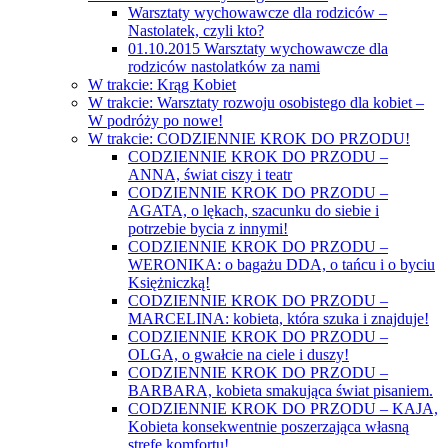
Warsztaty wychowawcze dla rodziców –
Nastolatek, czyli kto?
01.10.2015 Warsztaty wychowawcze dla
rodziców nastolatków za nami
W trakcie: Krąg Kobiet
W trakcie: Warsztaty rozwoju osobistego dla kobiet –
W podróży po nowe!
W trakcie: CODZIENNIE KROK DO PRZODU!
CODZIENNIE KROK DO PRZODU –
ANNA, świat ciszy i teatr
CODZIENNIE KROK DO PRZODU –
AGATA, o lękach, szacunku do siebie i
potrzebie bycia z innymi!
CODZIENNIE KROK DO PRZODU –
WERONIKA: o bagażu DDA, o tańcu i o byciu
Księżniczką!
CODZIENNIE KROK DO PRZODU –
MARCELINA: kobieta, która szuka i znajduje!
CODZIENNIE KROK DO PRZODU –
OLGA, o gwałcie na ciele i duszy!
CODZIENNIE KROK DO PRZODU –
BARBARA, kobieta smakująca świat pisaniem.
CODZIENNIE KROK DO PRZODU – KAJA,
Kobieta konsekwentnie poszerzająca własną
strefę komfortu!