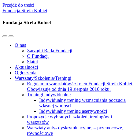
Przejdź do treści
Fundacja Strefa Kobiet
Fundacja Strefa Kobiet
Przełącz
Przełącz
menu
pole
O nas
mobilne
wyszukiwania
Zarząd i Rada Fundacji
O Fundacji
Statut
Aktualności
Ogłoszenia
Warsztaty/Szkolenia/Treningi
Regulamin warsztatów/szkoleń Fundacji Strefa Kobiet.
Obowiązuje od dnia 19 sierpnia 2016 roku.
Treningi indywidualne
Indywidualny trening wzmacniania poczucia
własnej wartości
Indywidualny trening asertywności
Propozycje wybranych szkoleń, treningów i
warsztatów
Warsztaty anty- dyskryminacyjne, – przemocowe,
równościowe