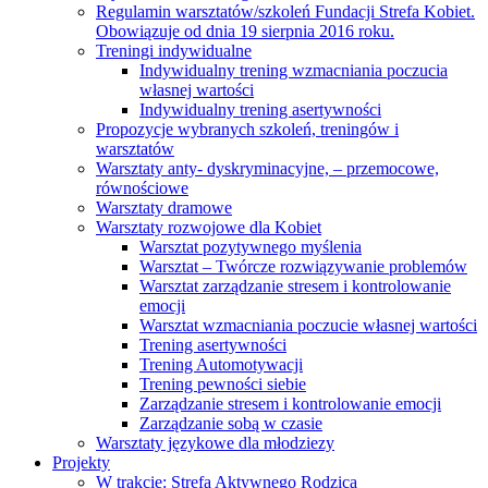
Regulamin warsztatów/szkoleń Fundacji Strefa Kobiet.
Obowiązuje od dnia 19 sierpnia 2016 roku.
Treningi indywidualne
Indywidualny trening wzmacniania poczucia
własnej wartości
Indywidualny trening asertywności
Propozycje wybranych szkoleń, treningów i
warsztatów
Warsztaty anty- dyskryminacyjne, – przemocowe,
równościowe
Warsztaty dramowe
Warsztaty rozwojowe dla Kobiet
Warsztat pozytywnego myślenia
Warsztat – Twórcze rozwiązywanie problemów
Warsztat zarządzanie stresem i kontrolowanie
emocji
Warsztat wzmacniania poczucie własnej wartości
Trening asertywności
Trening Automotywacji
Trening pewności siebie
Zarządzanie stresem i kontrolowanie emocji
Zarządzanie sobą w czasie
Warsztaty językowe dla młodziezy
Projekty
W trakcie: Strefa Aktywnego Rodzica