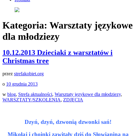
Kategoria:
Warsztaty językowe
dla młodziezy
10.12.2013 Dzieciaki z warsztatów i
Christmas tree
przez
strefakobiet.org
o
10 grudnia 2013
w
blog
,
Strefa aktualności
,
Warsztaty językowe dla młodziezy
,
WARSZTATY/SZKOLENIA
,
ZDJĘCIA
Dzyń, dzyń, dzwonią dzwonki sań!
Mikołaj i choinki zawitały dziś do Słowianina na