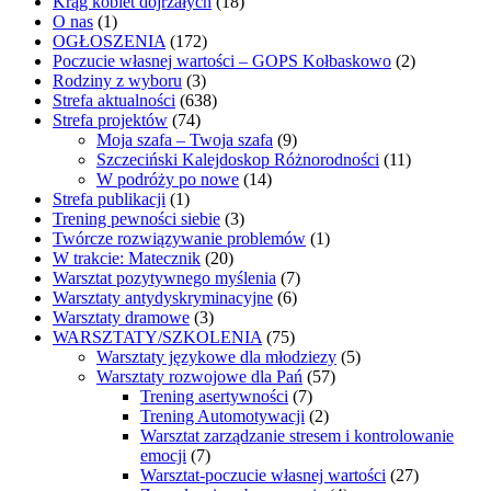
Krąg kobiet dojrzałych
(18)
O nas
(1)
OGŁOSZENIA
(172)
Poczucie własnej wartości – GOPS Kołbaskowo
(2)
Rodziny z wyboru
(3)
Strefa aktualności
(638)
Strefa projektów
(74)
Moja szafa – Twoja szafa
(9)
Szczeciński Kalejdoskop Różnorodności
(11)
W podróży po nowe
(14)
Strefa publikacji
(1)
Trening pewności siebie
(3)
Twórcze rozwiązywanie problemów
(1)
W trakcie: Matecznik
(20)
Warsztat pozytywnego myślenia
(7)
Warsztaty antydyskryminacyjne
(6)
Warsztaty dramowe
(3)
WARSZTATY/SZKOLENIA
(75)
Warsztaty językowe dla młodziezy
(5)
Warsztaty rozwojowe dla Pań
(57)
Trening asertywności
(7)
Trening Automotywacji
(2)
Warsztat zarządzanie stresem i kontrolowanie
emocji
(7)
Warsztat-poczucie własnej wartości
(27)