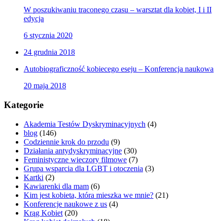
W poszukiwaniu traconego czasu – warsztat dla kobiet, I i II
edycja
6 stycznia 2020
24 grudnia 2018
Autobiograficzność kobiecego eseju – Konferencja naukowa
20 maja 2018
Kategorie
Akademia Testów Dyskryminacyjnych
(4)
blog
(146)
Codziennie krok do przodu
(9)
Działania antydyskryminacyjne
(30)
Feministyczne wieczory filmowe
(7)
Grupa wsparcia dla LGBT i otoczenia
(3)
Kartki
(2)
Kawiarenki dla mam
(6)
Kim jest kobieta, która mieszka we mnie?
(21)
Konferencje naukowe z us
(4)
Krąg Kobiet
(20)