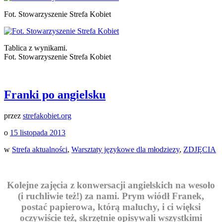
Fot. Stowarzyszenie Strefa Kobiet
Tablica z wynikami.
Fot. Stowarzyszenie Strefa Kobiet
Franki po angielsku
przez
strefakobiet.org
o
15 listopada 2013
w
Strefa aktualności
,
Warsztaty językowe dla młodziezy
,
ZDJĘCIA
Kolejne zajęcia z konwersacji angielskich na wesoło
(i ruchliwie też!) za nami. Prym wiódł Franek,
postać papierowa, którą maluchy, i ci więksi
oczywiście też, skrzętnie opisywali wszystkimi