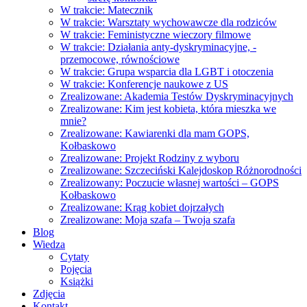
W trakcie: Matecznik
W trakcie: Warsztaty wychowawcze dla rodziców
W trakcie: Feministyczne wieczory filmowe
W trakcie: Działania anty-dyskryminacyjne, -
przemocowe, równościowe
W trakcie: Grupa wsparcia dla LGBT i otoczenia
W trakcie: Konferencje naukowe z US
Zrealizowane: Akademia Testów Dyskryminacyjnych
Zrealizowane: Kim jest kobieta, która mieszka we
mnie?
Zrealizowane: Kawiarenki dla mam GOPS,
Kołbaskowo
Zrealizowane: Projekt Rodziny z wyboru
Zrealizowane: Szczeciński Kalejdoskop Różnorodności
Zrealizowany: Poczucie własnej wartości – GOPS
Kołbaskowo
Zrealizowane: Krąg kobiet dojrzałych
Zrealizowane: Moja szafa – Twoja szafa
Blog
Wiedza
Cytaty
Pojęcia
Książki
Zdjęcia
Kontakt