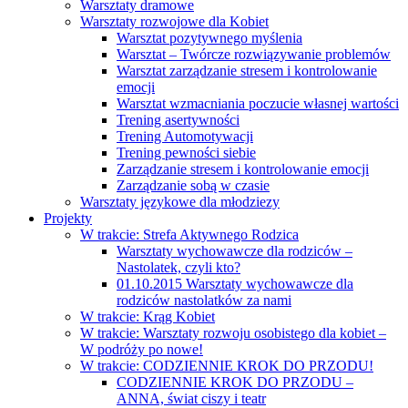
Warsztaty dramowe
Warsztaty rozwojowe dla Kobiet
Warsztat pozytywnego myślenia
Warsztat – Twórcze rozwiązywanie problemów
Warsztat zarządzanie stresem i kontrolowanie
emocji
Warsztat wzmacniania poczucie własnej wartości
Trening asertywności
Trening Automotywacji
Trening pewności siebie
Zarządzanie stresem i kontrolowanie emocji
Zarządzanie sobą w czasie
Warsztaty językowe dla młodziezy
Projekty
W trakcie: Strefa Aktywnego Rodzica
Warsztaty wychowawcze dla rodziców –
Nastolatek, czyli kto?
01.10.2015 Warsztaty wychowawcze dla
rodziców nastolatków za nami
W trakcie: Krąg Kobiet
W trakcie: Warsztaty rozwoju osobistego dla kobiet –
W podróży po nowe!
W trakcie: CODZIENNIE KROK DO PRZODU!
CODZIENNIE KROK DO PRZODU –
ANNA, świat ciszy i teatr