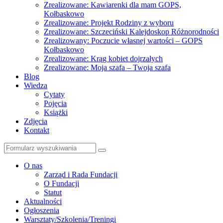
Zrealizowane: Kawiarenki dla mam GOPS,
Kołbaskowo
Zrealizowane: Projekt Rodziny z wyboru
Zrealizowane: Szczeciński Kalejdoskop Różnorodności
Zrealizowany: Poczucie własnej wartości – GOPS
Kołbaskowo
Zrealizowane: Krąg kobiet dojrzałych
Zrealizowane: Moja szafa – Twoja szafa
Blog
Wiedza
Cytaty
Pojęcia
Książki
Zdjęcia
Kontakt
Szukaj
O nas
Zarząd i Rada Fundacji
O Fundacji
Statut
Aktualności
Ogłoszenia
Warsztaty/Szkolenia/Treningi