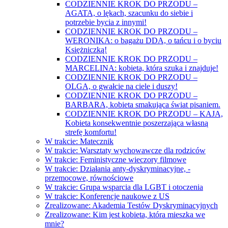
CODZIENNIE KROK DO PRZODU –
AGATA, o lękach, szacunku do siebie i
potrzebie bycia z innymi!
CODZIENNIE KROK DO PRZODU –
WERONIKA: o bagażu DDA, o tańcu i o byciu
Księżniczką!
CODZIENNIE KROK DO PRZODU –
MARCELINA: kobieta, która szuka i znajduje!
CODZIENNIE KROK DO PRZODU –
OLGA, o gwałcie na ciele i duszy!
CODZIENNIE KROK DO PRZODU –
BARBARA, kobieta smakująca świat pisaniem.
CODZIENNIE KROK DO PRZODU – KAJA,
Kobieta konsekwentnie poszerzająca własną
strefę komfortu!
W trakcie: Matecznik
W trakcie: Warsztaty wychowawcze dla rodziców
W trakcie: Feministyczne wieczory filmowe
W trakcie: Działania anty-dyskryminacyjne, -
przemocowe, równościowe
W trakcie: Grupa wsparcia dla LGBT i otoczenia
W trakcie: Konferencje naukowe z US
Zrealizowane: Akademia Testów Dyskryminacyjnych
Zrealizowane: Kim jest kobieta, która mieszka we
mnie?