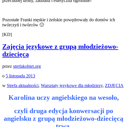
przecudnej urody, zadbana i estetyczna ogromnie!
Pozostałe Franki męskie i żeńskie powędrowały do domów ich
twórczyń i twórców 🙂
[KD]
Zajęcia językowe z grupą młodzieżowo-
dziecięcą
przez
strefakobiet.org
o
5 listopada 2013
w
Strefa aktualności
,
Warsztaty językowe dla młodziezy
,
ZDJĘCIA
Karolina uczy angielskiego na wesoło,
czyli druga edycja konwersacji po
angielsku z grupą młodzieżowo-dziecięcą
trwa.