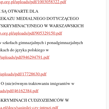
sp.org.pl/uploads/pdf/1003058322.pdf
 SĄ OTWARTE DLA
RZEKAZU MEDIALNEGO DOTYCZĄCEGO
DYSKRYMINACYJNEGO W WARSZAWSKICH
sp.org.pl/uploads/pdf/905329150.pdf
 w szkołach gimnazjalnych i ponadgimnazjalnych
nikach do języka polskiego w
l/uploads/pdf/946294791.pdf
l/uploads/pdf/17728630.pdf
a O (nie)równym traktowaniu imigrantów w
oads/pdf/46162384.pdf
YSKRYMINACJI CUDZOZIEMCÓW W
a.pl/docs/sasiedzi-czy-intruzi.pdf