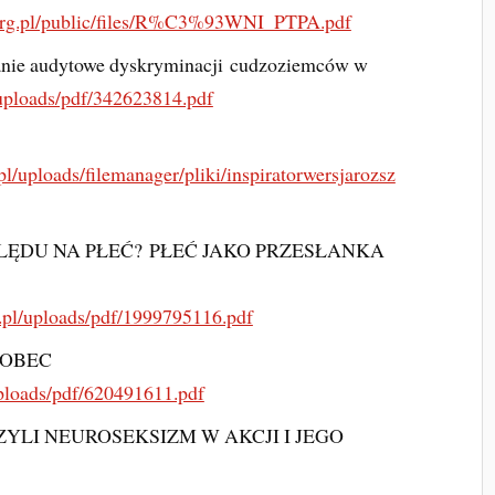
.org.pl/public/files/R%C3%93WNI_PTPA.pdf
anie audytowe dyskryminacji cudzoziemców w
/uploads/pdf/342623814.pdf
.pl/uploads/filemanager/pliki/inspiratorwersjarozsz
ĘDU NA PŁEĆ? PŁEĆ JAKO PRZESŁANKA
g.pl/uploads/pdf/1999795116.pdf
WOBEC
uploads/pdf/620491611.pdf
ZYLI NEUROSEKSIZM W AKCJI I JEGO