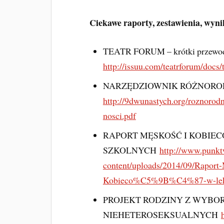
Ciekawe raporty, zestawienia, wynik
TEATR FORUM – krótki przewod
http://issuu.com/teatrforum/docs
NARZĘDZIOWNIK RÓŻNORO
http://9dwunastych.org/roznoro
nosci.pdf
RAPORT MĘSKOŚĆ I KOBIE
SZKOLNYCH
http://www.punkt
content/uploads/2014/09/Ra
Kobieco%C5%9B%C4%87-w-lektu
PROJEKT RODZINY Z WYBOR
NIEHETEROSEKSUALNYCH