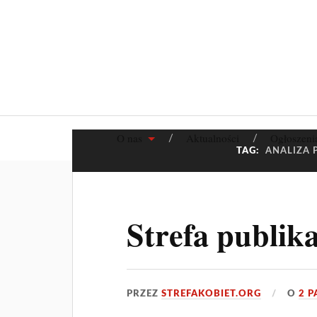
O nas
Aktualności
Ogłoszeni
TAG:
ANALIZA
Strefa publika
PRZEZ
STREFAKOBIET.ORG
O
2 P