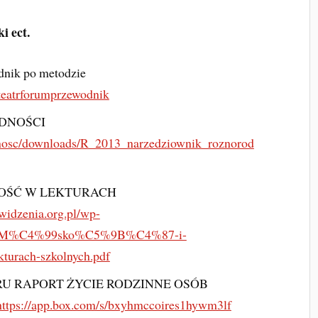
i ect.
nik po metodzie
/teatrforumprzewodnik
DNOŚCI
dnosc/downloads/R_2013_narzedziownik_roznorod
COŚĆ W LEKTURACH
widzenia.org.pl/wp-
port-M%C4%99sko%C5%9B%C4%87-i-
rach-szkolnych.pdf
U RAPORT ŻYCIE RODZINNE OSÓB
https://app.box.com/s/bxyhmccoires1hywm3lf