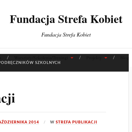
Fundacja Strefa Kobiet
Fundacja Strefa Kobiet
a
Warsztaty/Szkolenia/Treningi
Projekty
Blog
 PODRĘCZNIKÓW SZKOLNYCH
cji
AŹDZIERNIKA 2014
W
STREFA PUBLIKACJI