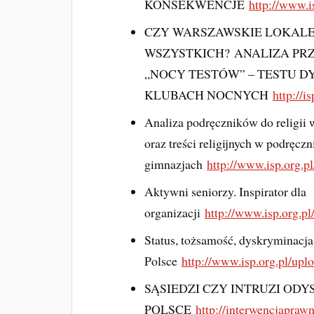
KONSEKWENCJE
http://www.i
CZY WARSZAWSKIE LOKALE
WSZYSTKICH? ANALIZA P
„NOCY TESTÓW” – TESTU 
KLUBACH NOCNYCH
http://i
Analiza podręczników do religii
oraz treści religijnych w podręcz
gimnazjach
http://www.isp.org.p
Aktywni seniorzy. Inspirator dla
organizacji
http://www.isp.org.p
Status, tożsamość, dyskryminacj
Polsce
http://www.isp.org.pl/upl
SĄSIEDZI CZY INTRUZI OD
POLSCE
http://interwencjaprawn