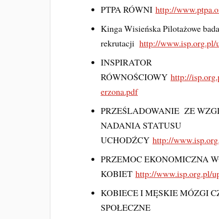
PTPA RÓWNI
http://www.ptpa
Kinga Wisieńska Pilotażowe bad
rekrutacji
http://www.isp.org.pl
INSPIRATOR
RÓWNOŚCIOWY
http://isp.org
erzona.pdf
PRZEŚLADOWANIE ZE WZGL
NADANIA STATUSU
UCHODŹCY
http://www.isp.or
PRZEMOC EKONOMICZNA 
KOBIET
http://www.isp.org.pl/
KOBIECE I MĘSKIE MÓZGI C
SPOŁECZNE