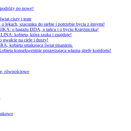
W podróży po nowe!
 ciszy i teatr
h, szacunku do siebie i potrzebie bycia z innymi!
 bagażu DDA, o tańcu i o byciu Księżniczką!
obieta, która szuka i znajduje!
cie na ciele i duszy!
bieta smakująca świat pisaniem.
konsekwentnie poszerzająca własną strefę komfortu!
we, równościowe
o
baskowo