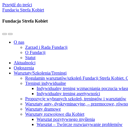
Przejdź do treści
Fundacja Strefa Kobiet
Fundacja Strefa Kobiet
Przełącz
Przełącz
menu
pole
O nas
mobilne
wyszukiwania
Zarząd i Rada Fundacji
O Fundacji
Statut
Aktualności
Ogłoszenia
Warsztaty/Szkolenia/Treningi
Regulamin warsztatów/szkoleń Fundacji Strefa Kobiet. O
Treningi indywidualne
Indywidualny trening wzmacniania poczucia własn
Indywidualny trening asertywności
Propozycje wybranych szkoleń, treningów i warsztatów
Warsztaty anty- dyskryminacyjne, – przemocowe, równ
Warsztaty dramowe
Warsztaty rozwojowe dla Kobiet
Warsztat pozytywnego myślenia
Warsztat – Twórcze rozwiązywanie problemów