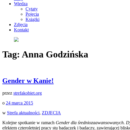
Wiedza
Cytaty
Pojęcia
Książki
Zdjęcia
Kontakt
Tag:
Anna Godzińska
Gender w Kanie!
przez
strefakobiet.org
o
24 marca 2015
w
Strefa aktualności
,
ZDJĘCIA
Kolejne spotkanie w ramach
Gender dla średniozaawansowanych. Dy
efektem czteroletniej
pracy stu badaczek i badaczy, zawierającej blisk