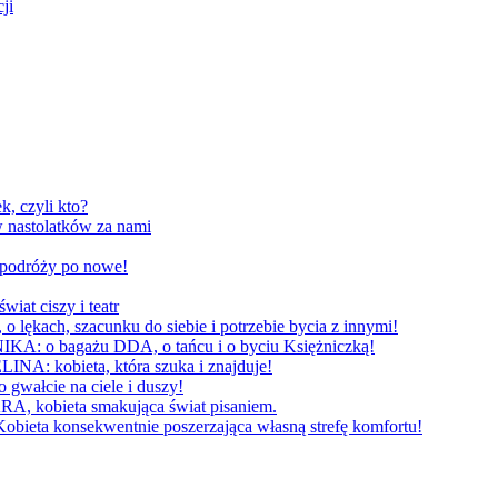
ji
, czyli kto?
 nastolatków za nami
W podróży po nowe!
 ciszy i teatr
h, szacunku do siebie i potrzebie bycia z innymi!
 bagażu DDA, o tańcu i o byciu Księżniczką!
obieta, która szuka i znajduje!
cie na ciele i duszy!
bieta smakująca świat pisaniem.
konsekwentnie poszerzająca własną strefę komfortu!