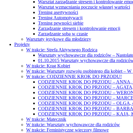
Warsztat zarządzanie stresem i kontrolowanie emoc
Warsztat wzmacniania poczucie własnej wartości
Trening asertywności
Trening Automotywacji
Trening pewności siebie
Zarządzanie stresem i kontrolowanie emocji
Zarządzanie sobą w czasie
Warsztaty językowe dla młodziezy
Projekty
W trakcie: Strefa Aktywnego Rodzica
Warsztaty wychowawcze dla rodziców – Nastolatek
01.10.2015 Warsztaty wychowawcze dla rodziców
W trakcie: Krąg Kobiet
W trakcie: Warsztaty rozwoju osobistego dla kobiet – 
W trakcie: CODZIENNIE KROK DO PRZODU!
CODZIENNIE KROK DO PRZODU – ANNA, świat
CODZIENNIE KROK DO PRZODU – AGATA, o lękac
CODZIENNIE KROK DO PRZODU – WERONIKA: o
CODZIENNIE KROK DO PRZODU – MARCELINA: k
CODZIENNIE KROK DO PRZODU – OLGA, o gwał
CODZIENNIE KROK DO PRZODU – BARBARA, ko
CODZIENNIE KROK DO PRZODU – KAJA, Kobieta 
W trakcie: Matecznik
W trakcie: Warsztaty wychowawcze dla rodziców
W trakcie: Feministyczne wieczory filmowe