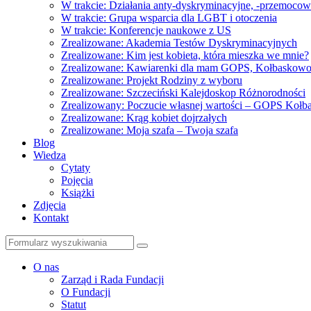
W trakcie: Działania anty-dyskryminacyjne, -przemoco
W trakcie: Grupa wsparcia dla LGBT i otoczenia
W trakcie: Konferencje naukowe z US
Zrealizowane: Akademia Testów Dyskryminacyjnych
Zrealizowane: Kim jest kobieta, która mieszka we mnie?
Zrealizowane: Kawiarenki dla mam GOPS, Kołbaskow
Zrealizowane: Projekt Rodziny z wyboru
Zrealizowane: Szczeciński Kalejdoskop Różnorodności
Zrealizowany: Poczucie własnej wartości – GOPS Koł
Zrealizowane: Krąg kobiet dojrzałych
Zrealizowane: Moja szafa – Twoja szafa
Blog
Wiedza
Cytaty
Pojęcia
Książki
Zdjęcia
Kontakt
Szukaj
O nas
Zarząd i Rada Fundacji
O Fundacji
Statut