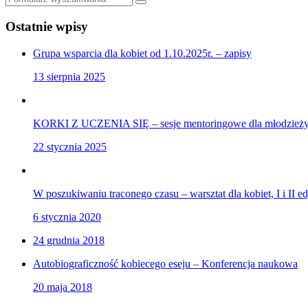
Szukaj
Ostatnie wpisy
Grupa wsparcia dla kobiet od 1.10.2025r. – zapisy
13 sierpnia 2025
KORKI Z UCZENIA SIĘ – sesje mentoringowe dla młodzieży,
22 stycznia 2025
W poszukiwaniu traconego czasu – warsztat dla kobiet, I i II e
6 stycznia 2020
24 grudnia 2018
Autobiograficzność kobiecego eseju – Konferencja naukowa
20 maja 2018