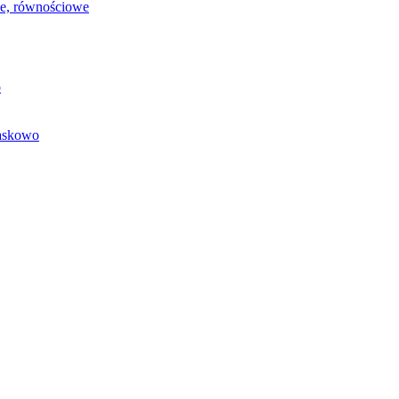
we, równościowe
o
baskowo