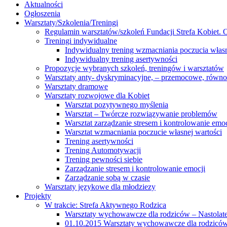
Aktualności
Ogłoszenia
Warsztaty/Szkolenia/Treningi
Regulamin warsztatów/szkoleń Fundacji Strefa Kobiet. O
Treningi indywidualne
Indywidualny trening wzmacniania poczucia własn
Indywidualny trening asertywności
Propozycje wybranych szkoleń, treningów i warsztatów
Warsztaty anty- dyskryminacyjne, – przemocowe, równ
Warsztaty dramowe
Warsztaty rozwojowe dla Kobiet
Warsztat pozytywnego myślenia
Warsztat – Twórcze rozwiązywanie problemów
Warsztat zarządzanie stresem i kontrolowanie emoc
Warsztat wzmacniania poczucie własnej wartości
Trening asertywności
Trening Automotywacji
Trening pewności siebie
Zarządzanie stresem i kontrolowanie emocji
Zarządzanie sobą w czasie
Warsztaty językowe dla młodziezy
Projekty
W trakcie: Strefa Aktywnego Rodzica
Warsztaty wychowawcze dla rodziców – Nastolatek
01.10.2015 Warsztaty wychowawcze dla rodziców