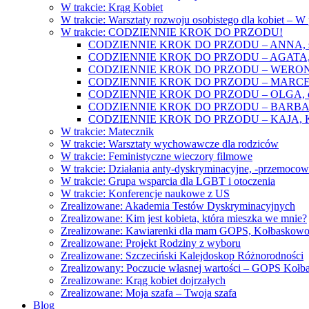
W trakcie: Krąg Kobiet
W trakcie: Warsztaty rozwoju osobistego dla kobiet – 
W trakcie: CODZIENNIE KROK DO PRZODU!
CODZIENNIE KROK DO PRZODU – ANNA, świat
CODZIENNIE KROK DO PRZODU – AGATA, o lękac
CODZIENNIE KROK DO PRZODU – WERONIKA: o
CODZIENNIE KROK DO PRZODU – MARCELINA: k
CODZIENNIE KROK DO PRZODU – OLGA, o gwał
CODZIENNIE KROK DO PRZODU – BARBARA, ko
CODZIENNIE KROK DO PRZODU – KAJA, Kobieta 
W trakcie: Matecznik
W trakcie: Warsztaty wychowawcze dla rodziców
W trakcie: Feministyczne wieczory filmowe
W trakcie: Działania anty-dyskryminacyjne, -przemoco
W trakcie: Grupa wsparcia dla LGBT i otoczenia
W trakcie: Konferencje naukowe z US
Zrealizowane: Akademia Testów Dyskryminacyjnych
Zrealizowane: Kim jest kobieta, która mieszka we mnie?
Zrealizowane: Kawiarenki dla mam GOPS, Kołbaskow
Zrealizowane: Projekt Rodziny z wyboru
Zrealizowane: Szczeciński Kalejdoskop Różnorodności
Zrealizowany: Poczucie własnej wartości – GOPS Koł
Zrealizowane: Krąg kobiet dojrzałych
Zrealizowane: Moja szafa – Twoja szafa
Blog