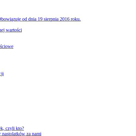
bowiązuje od dnia 19 sierpnia 2016 roku.
ej wartości
ościowe
ji
, czyli kto?
 nastolatków za nami