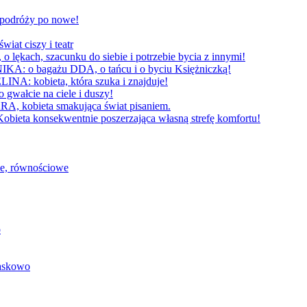
W podróży po nowe!
 ciszy i teatr
h, szacunku do siebie i potrzebie bycia z innymi!
 bagażu DDA, o tańcu i o byciu Księżniczką!
obieta, która szuka i znajduje!
cie na ciele i duszy!
bieta smakująca świat pisaniem.
konsekwentnie poszerzająca własną strefę komfortu!
we, równościowe
o
baskowo