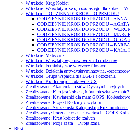
W trakcie: Krąg Kobiet
W trakcie: Warsztaty rozwoju osobistego dla kobiet – 
W trakcie: CODZIENNIE KROK DO PRZODU!
CODZIENNIE KROK DO PRZODU – ANNA, świat
CODZIENNIE KROK DO PRZODU – AGATA, o lękac
CODZIENNIE KROK DO PRZODU – WERONIKA: o
CODZIENNIE KROK DO PRZODU – MARCELINA: k
CODZIENNIE KROK DO PRZODU – OLGA, o gwał
CODZIENNIE KROK DO PRZODU – BARBARA, ko
CODZIENNIE KROK DO PRZODU – KAJA, Kobieta 
W trakcie: Matecznik
W trakcie: Warsztaty wychowawcze dla rodziców
W trakcie: Feministyczne wieczory filmowe
W trakcie: Działania anty-dyskryminacyjne, -przemoco
W trakcie: Grupa wsparcia dla LGBT i otoczenia
W trakcie: Konferencje naukowe z US
Zrealizowane: Akademia Testów Dyskryminacyjnych
Zrealizowane: Kim jest kobieta, która mieszka we mnie?
Zrealizowane: Kawiarenki dla mam GOPS, Kołbaskow
Zrealizowane: Projekt Rodziny z wyboru
Zrealizowane: Szczeciński Kalejdoskop Różnorodności
Zrealizowany: Poczucie własnej wartości – GOPS Koł
Zrealizowane: Krąg kobiet dojrzałych
Zrealizowane: Moja szafa – Twoja szafa
Blog