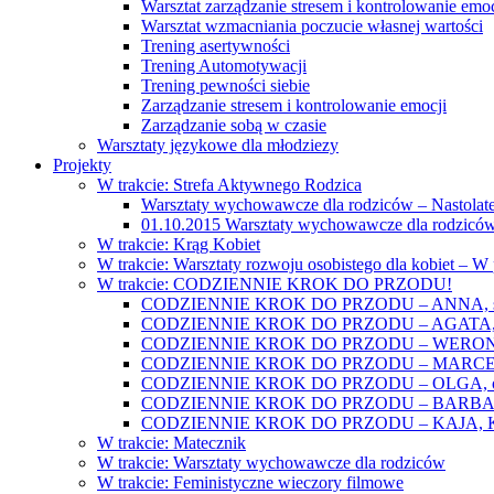
Warsztat zarządzanie stresem i kontrolowanie emoc
Warsztat wzmacniania poczucie własnej wartości
Trening asertywności
Trening Automotywacji
Trening pewności siebie
Zarządzanie stresem i kontrolowanie emocji
Zarządzanie sobą w czasie
Warsztaty językowe dla młodziezy
Projekty
W trakcie: Strefa Aktywnego Rodzica
Warsztaty wychowawcze dla rodziców – Nastolatek
01.10.2015 Warsztaty wychowawcze dla rodziców
W trakcie: Krąg Kobiet
W trakcie: Warsztaty rozwoju osobistego dla kobiet – 
W trakcie: CODZIENNIE KROK DO PRZODU!
CODZIENNIE KROK DO PRZODU – ANNA, świat
CODZIENNIE KROK DO PRZODU – AGATA, o lękac
CODZIENNIE KROK DO PRZODU – WERONIKA: o
CODZIENNIE KROK DO PRZODU – MARCELINA: k
CODZIENNIE KROK DO PRZODU – OLGA, o gwał
CODZIENNIE KROK DO PRZODU – BARBARA, ko
CODZIENNIE KROK DO PRZODU – KAJA, Kobieta 
W trakcie: Matecznik
W trakcie: Warsztaty wychowawcze dla rodziców
W trakcie: Feministyczne wieczory filmowe