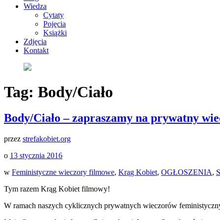
Wiedza
Cytaty
Pojęcia
Książki
Zdjęcia
Kontakt
Tag:
Body/Ciało
Body/Ciało – zapraszamy na prywatny wie
przez
strefakobiet.org
o
13 stycznia 2016
w
Feministyczne wieczory filmowe
,
Krąg Kobiet
,
OGŁOSZENIA
,
S
Tym razem Krąg Kobiet filmowy!
W ramach naszych cyklicznych prywatnych wieczorów feministyczn