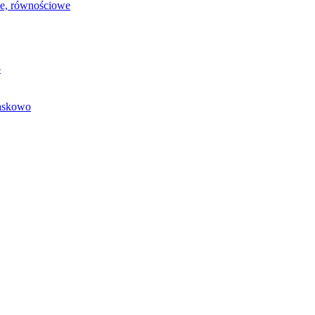
we, równościowe
o
baskowo