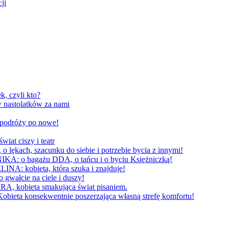
ji
, czyli kto?
 nastolatków za nami
W podróży po nowe!
 ciszy i teatr
h, szacunku do siebie i potrzebie bycia z innymi!
 bagażu DDA, o tańcu i o byciu Księżniczką!
obieta, która szuka i znajduje!
cie na ciele i duszy!
bieta smakująca świat pisaniem.
konsekwentnie poszerzająca własną strefę komfortu!