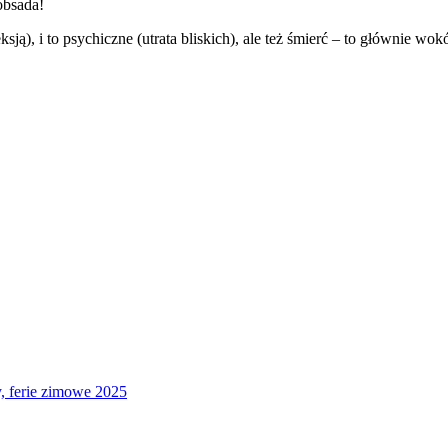
obsada!
sją), i to psychiczne (utrata bliskich), ale też śmierć – to głównie wok
 ferie zimowe 2025