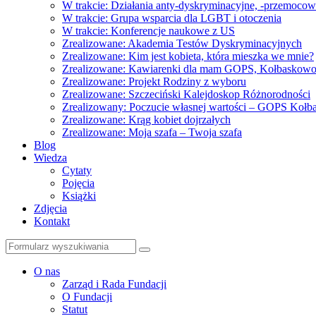
W trakcie: Działania anty-dyskryminacyjne, -przemoco
W trakcie: Grupa wsparcia dla LGBT i otoczenia
W trakcie: Konferencje naukowe z US
Zrealizowane: Akademia Testów Dyskryminacyjnych
Zrealizowane: Kim jest kobieta, która mieszka we mnie?
Zrealizowane: Kawiarenki dla mam GOPS, Kołbaskow
Zrealizowane: Projekt Rodziny z wyboru
Zrealizowane: Szczeciński Kalejdoskop Różnorodności
Zrealizowany: Poczucie własnej wartości – GOPS Koł
Zrealizowane: Krąg kobiet dojrzałych
Zrealizowane: Moja szafa – Twoja szafa
Blog
Wiedza
Cytaty
Pojęcia
Książki
Zdjęcia
Kontakt
Szukaj
O nas
Zarząd i Rada Fundacji
O Fundacji
Statut