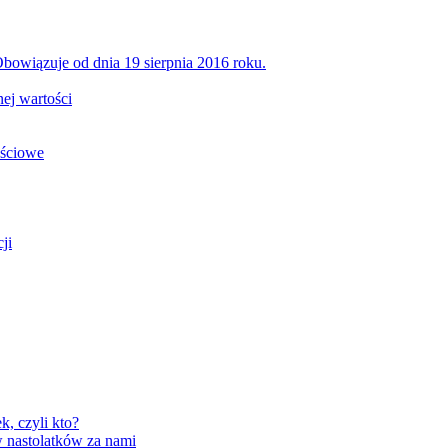
bowiązuje od dnia 19 sierpnia 2016 roku.
ej wartości
ościowe
ji
, czyli kto?
 nastolatków za nami