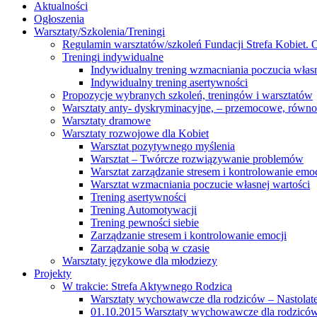
Aktualności
Ogłoszenia
Warsztaty/Szkolenia/Treningi
Regulamin warsztatów/szkoleń Fundacji Strefa Kobiet. O
Treningi indywidualne
Indywidualny trening wzmacniania poczucia własn
Indywidualny trening asertywności
Propozycje wybranych szkoleń, treningów i warsztatów
Warsztaty anty- dyskryminacyjne, – przemocowe, równ
Warsztaty dramowe
Warsztaty rozwojowe dla Kobiet
Warsztat pozytywnego myślenia
Warsztat – Twórcze rozwiązywanie problemów
Warsztat zarządzanie stresem i kontrolowanie emoc
Warsztat wzmacniania poczucie własnej wartości
Trening asertywności
Trening Automotywacji
Trening pewności siebie
Zarządzanie stresem i kontrolowanie emocji
Zarządzanie sobą w czasie
Warsztaty językowe dla młodziezy
Projekty
W trakcie: Strefa Aktywnego Rodzica
Warsztaty wychowawcze dla rodziców – Nastolatek
01.10.2015 Warsztaty wychowawcze dla rodziców