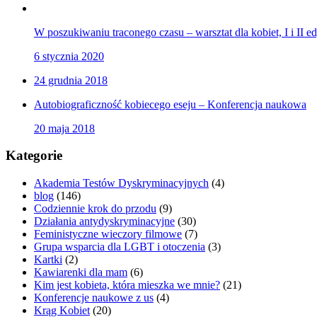
W poszukiwaniu traconego czasu – warsztat dla kobiet, I i II e
6 stycznia 2020
24 grudnia 2018
Autobiograficzność kobiecego eseju – Konferencja naukowa
20 maja 2018
Kategorie
Akademia Testów Dyskryminacyjnych
(4)
blog
(146)
Codziennie krok do przodu
(9)
Działania antydyskryminacyjne
(30)
Feministyczne wieczory filmowe
(7)
Grupa wsparcia dla LGBT i otoczenia
(3)
Kartki
(2)
Kawiarenki dla mam
(6)
Kim jest kobieta, która mieszka we mnie?
(21)
Konferencje naukowe z us
(4)
Krąg Kobiet
(20)