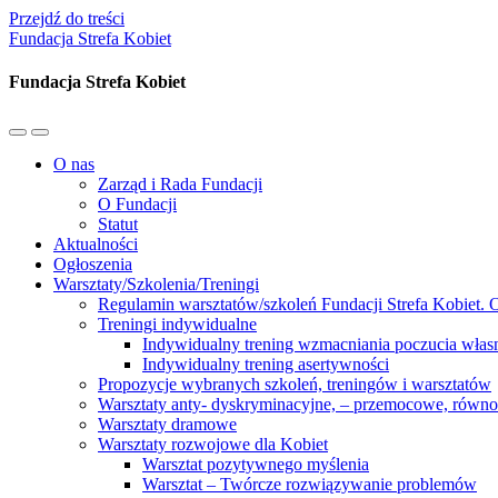
Przejdź do treści
Fundacja Strefa Kobiet
Fundacja Strefa Kobiet
Przełącz
Przełącz
menu
pole
O nas
mobilne
wyszukiwania
Zarząd i Rada Fundacji
O Fundacji
Statut
Aktualności
Ogłoszenia
Warsztaty/Szkolenia/Treningi
Regulamin warsztatów/szkoleń Fundacji Strefa Kobiet. O
Treningi indywidualne
Indywidualny trening wzmacniania poczucia własn
Indywidualny trening asertywności
Propozycje wybranych szkoleń, treningów i warsztatów
Warsztaty anty- dyskryminacyjne, – przemocowe, równ
Warsztaty dramowe
Warsztaty rozwojowe dla Kobiet
Warsztat pozytywnego myślenia
Warsztat – Twórcze rozwiązywanie problemów