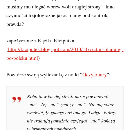
musimy mu ulegać wbrew woli drugiej strony – inne
czynności fizjologiczne jakoś mamy pod kontrolą,
prawda?
zapożyczone z Kącika Kiciputka
(
http://kiciputek.blogspot.com/2013/11/victim-blaming-
po-polsku.html
)
Powtórzę swoją wyliczankę z notki “
Oczy ofiary
“:
Kobieta w każdej chwili może powiedzieć
“nie”. Jej “nie” znaczy “nie”. Nie daj sobie
wmówić, że znaczy coś innego. Ludzie, którzy
nie traktują poważnie czyjegoś “nie” kończą
w brunatnych mundurach.