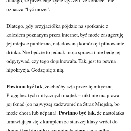
dlatego, że przez całe życie słyszeli, że kobiece “nie”
oznacza “być może”.
Dlatego, gdy przyjaciółka pójdzie na spotkanie z
kolesiem poznanym przez internet, być może zasugeruję
jej miejsce publiczne, naładowaną komórkę i pilnowanie
drinka. Nie będzie to jednak moja sprawa i nie będę jej
odpytywać, czy tego dopilnowała. Tak, jest to pewna
hipokryzja. Godzę się z nią.
Powinno być tak
, że choćby szła przez tę mityczną
Pragę bez tych mitycznych majtek – nikt nie ma prawa
jej tknąć (co najwyżej zadzwonić na Straż Miejską, bo
Powinno być tak
może chora lub ućpana).
, że nastolatka
umawiająca się z kumplem ze starszej klasy wróci do
domu i będzie miło wspominała pierwszą randkę.