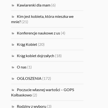
Kawiarenki dla mam
(6)
Kim jest kobieta, która mieszka we
mnie?
(21)
Konferencje naukowe z us
(4)
Krąg Kobiet
(20)
Krąg kobiet dojrzałych
(18)
O nas
(1)
OGŁOSZENIA
(172)
Poczucie własnej wartości – GOPS
Kołbaskowo
(2)
Rodziny z wyboru
(3)