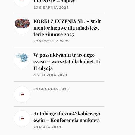
1.10.2025r. – zapisy
13 SIERPNIA 2025
KORKI Z UCZENIA SIĘ – sesje
mentoringowe dla młodzieży,
ferie zimowe 2025
22 STYCZNIA 2025
W poszukiwaniu traconego
czasu – warsztat dla kobiet, I i
II edycja
6 STYCZNIA 2020
24 GRUDNIA 2018
Autobiograficzność kobiecego
eseju – Konferencja naukowa
20 MAJA 2018