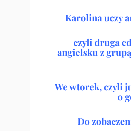
Karolina uczy a
czyli druga e
angielsku z grup
We wtorek, czyli j
o g
Do zobaczen