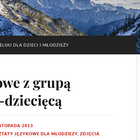
ELSKI DLA DZIECI I MŁODZIEŻY
owe z grupą
dziecięcą
ISTOPADA 2013
TATY JĘZYKOWE DLA MŁODZIEZY
,
ZDJĘCIA