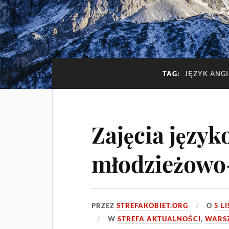
TAG:
JĘZYK ANGI
Zajęcia język
młodzieżowo-
PRZEZ
STREFAKOBIET.ORG
O
5 L
W
STREFA AKTUALNOŚCI
,
WARSZ