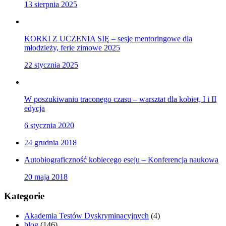
13 sierpnia 2025
KORKI Z UCZENIA SIĘ – sesje mentoringowe dla
młodzieży, ferie zimowe 2025
22 stycznia 2025
W poszukiwaniu traconego czasu – warsztat dla kobiet, I i II
edycja
6 stycznia 2020
24 grudnia 2018
Autobiograficzność kobiecego eseju – Konferencja naukowa
20 maja 2018
Kategorie
Akademia Testów Dyskryminacyjnych
(4)
blog
(146)