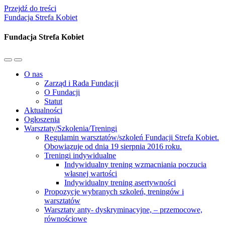
Przejdź do treści
Fundacja Strefa Kobiet
Fundacja Strefa Kobiet
Przełącz
Przełącz
menu
pole
O nas
mobilne
wyszukiwania
Zarząd i Rada Fundacji
O Fundacji
Statut
Aktualności
Ogłoszenia
Warsztaty/Szkolenia/Treningi
Regulamin warsztatów/szkoleń Fundacji Strefa Kobiet.
Obowiązuje od dnia 19 sierpnia 2016 roku.
Treningi indywidualne
Indywidualny trening wzmacniania poczucia
własnej wartości
Indywidualny trening asertywności
Propozycje wybranych szkoleń, treningów i
warsztatów
Warsztaty anty- dyskryminacyjne, – przemocowe,
równościowe