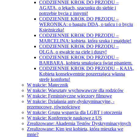
CODZIENNIE KROK DO PRZODU –
AGATA, o lękach, szacunku do siebie i
potrzebie bycia z innymi!
CODZIENNIE KROK DO PRZODU –
WERONIKA: o bagażu DDA, o tańcu i o byciu
Księżniczką!
CODZIENNIE KROK DO PRZODU –
MARCELINA: kobieta, która szuka i znajduje!
CODZIENNIE KROK DO PRZODU –
OLGA, o gwałcie na ciele i duszy!
CODZIENNIE KROK DO PRZODU –
BARBARA, kobieta smakująca świat pisaniem.
CODZIENNIE KROK DO PRZODU – KAJA,
Kobieta konsekwentnie poszerzająca własną
strefę komfortu!
W trakcie: Matecznik
W trakcie: Warsztaty wychowawcze dla rodziców
W trakcie: Feministyczne wieczory filmowe
W trakcie: Działania anty-dyskryminacyjne, -
przemocowe, równościowe
W trakcie: Grupa wsparcia dla LGBT i otoczenia
W trakcie: Konferencje naukowe z US
Zrealizowane: Akademia Testów Dyskryminacyjnych
Zrealizowane: Kim jest kobieta, która mieszka we
mnie?