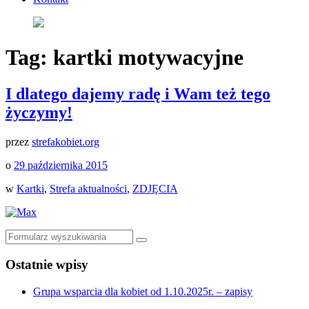
Tag:
kartki motywacyjne
I dlatego dajemy radę i Wam też tego
życzymy!
przez
strefakobiet.org
o
29 października 2015
w
Kartki
,
Strefa aktualności
,
ZDJĘCIA
Szukaj
Ostatnie wpisy
Grupa wsparcia dla kobiet od 1.10.2025r. – zapisy