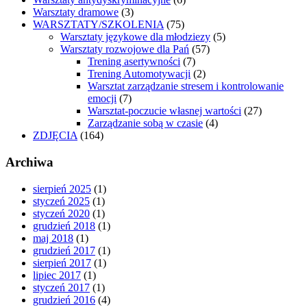
Warsztaty dramowe
(3)
WARSZTATY/SZKOLENIA
(75)
Warsztaty językowe dla młodziezy
(5)
Warsztaty rozwojowe dla Pań
(57)
Trening asertywności
(7)
Trening Automotywacji
(2)
Warsztat zarządzanie stresem i kontrolowanie
emocji
(7)
Warsztat-poczucie własnej wartości
(27)
Zarządzanie sobą w czasie
(4)
ZDJĘCIA
(164)
Archiwa
sierpień 2025
(1)
styczeń 2025
(1)
styczeń 2020
(1)
grudzień 2018
(1)
maj 2018
(1)
grudzień 2017
(1)
sierpień 2017
(1)
lipiec 2017
(1)
styczeń 2017
(1)
grudzień 2016
(4)