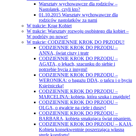
Warsztaty wychowawcze dla rodziców –
Nastolatek, czyli kto?
01.10.2015 Warsztaty wychowawcze dla
rodziców nastolatków za nami
W trakcie: Krąg Kobiet
W trakcie: Warsztaty rozwoju osobistego dla kobiet –
W podróży po nowe!
W trakcie: CODZIENNIE KROK DO PRZODU!
CODZIENNIE KROK DO PRZODU –
ANNA, świat ciszy i teatr
CODZIENNIE KROK DO PRZODU –
AGATA, o lękach, szacunku do siebie i
potrzebie bycia z innymi!
CODZIENNIE KROK DO PRZODU –
WERONIKA: o bagażu DDA, o tańcu i o byciu
Księżniczką!
CODZIENNIE KROK DO PRZODU –
MARCELINA: kobieta, która szuka i znajduje!
CODZIENNIE KROK DO PRZODU –
OLGA, o gwałcie na ciele i duszy!
CODZIENNIE KROK DO PRZODU –
BARBARA, kobieta smakująca świat pisaniem.
CODZIENNIE KROK DO PRZODU – KAJA,
Kobieta konsekwentnie poszerzająca własną
strefę komfortu!