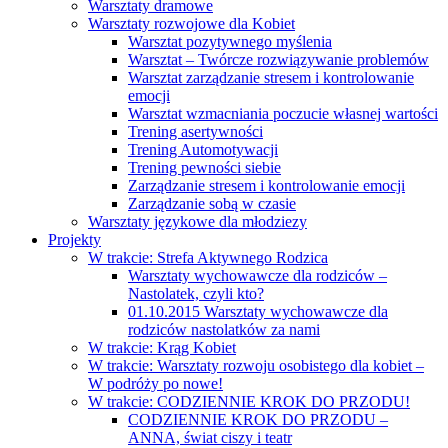
Warsztaty dramowe
Warsztaty rozwojowe dla Kobiet
Warsztat pozytywnego myślenia
Warsztat – Twórcze rozwiązywanie problemów
Warsztat zarządzanie stresem i kontrolowanie
emocji
Warsztat wzmacniania poczucie własnej wartości
Trening asertywności
Trening Automotywacji
Trening pewności siebie
Zarządzanie stresem i kontrolowanie emocji
Zarządzanie sobą w czasie
Warsztaty językowe dla młodziezy
Projekty
W trakcie: Strefa Aktywnego Rodzica
Warsztaty wychowawcze dla rodziców –
Nastolatek, czyli kto?
01.10.2015 Warsztaty wychowawcze dla
rodziców nastolatków za nami
W trakcie: Krąg Kobiet
W trakcie: Warsztaty rozwoju osobistego dla kobiet –
W podróży po nowe!
W trakcie: CODZIENNIE KROK DO PRZODU!
CODZIENNIE KROK DO PRZODU –
ANNA, świat ciszy i teatr