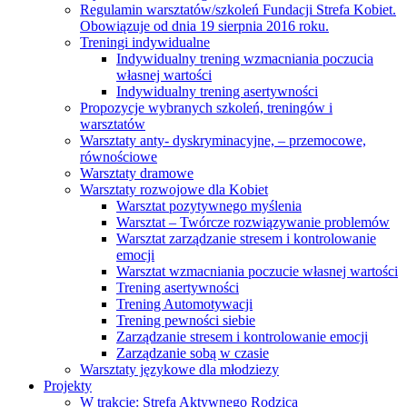
Regulamin warsztatów/szkoleń Fundacji Strefa Kobiet.
Obowiązuje od dnia 19 sierpnia 2016 roku.
Treningi indywidualne
Indywidualny trening wzmacniania poczucia
własnej wartości
Indywidualny trening asertywności
Propozycje wybranych szkoleń, treningów i
warsztatów
Warsztaty anty- dyskryminacyjne, – przemocowe,
równościowe
Warsztaty dramowe
Warsztaty rozwojowe dla Kobiet
Warsztat pozytywnego myślenia
Warsztat – Twórcze rozwiązywanie problemów
Warsztat zarządzanie stresem i kontrolowanie
emocji
Warsztat wzmacniania poczucie własnej wartości
Trening asertywności
Trening Automotywacji
Trening pewności siebie
Zarządzanie stresem i kontrolowanie emocji
Zarządzanie sobą w czasie
Warsztaty językowe dla młodziezy
Projekty
W trakcie: Strefa Aktywnego Rodzica