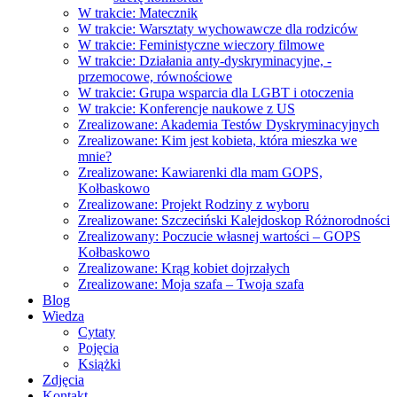
W trakcie: Matecznik
W trakcie: Warsztaty wychowawcze dla rodziców
W trakcie: Feministyczne wieczory filmowe
W trakcie: Działania anty-dyskryminacyjne, -
przemocowe, równościowe
W trakcie: Grupa wsparcia dla LGBT i otoczenia
W trakcie: Konferencje naukowe z US
Zrealizowane: Akademia Testów Dyskryminacyjnych
Zrealizowane: Kim jest kobieta, która mieszka we
mnie?
Zrealizowane: Kawiarenki dla mam GOPS,
Kołbaskowo
Zrealizowane: Projekt Rodziny z wyboru
Zrealizowane: Szczeciński Kalejdoskop Różnorodności
Zrealizowany: Poczucie własnej wartości – GOPS
Kołbaskowo
Zrealizowane: Krąg kobiet dojrzałych
Zrealizowane: Moja szafa – Twoja szafa
Blog
Wiedza
Cytaty
Pojęcia
Książki
Zdjęcia
Kontakt