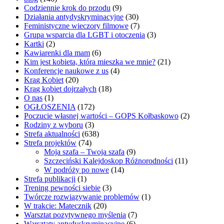
Codziennie krok do przodu
(9)
Działania antydyskryminacyjne
(30)
Feministyczne wieczory filmowe
(7)
Grupa wsparcia dla LGBT i otoczenia
(3)
Kartki
(2)
Kawiarenki dla mam
(6)
Kim jest kobieta, która mieszka we mnie?
(21)
Konferencje naukowe z us
(4)
Krąg Kobiet
(20)
Krąg kobiet dojrzałych
(18)
O nas
(1)
OGŁOSZENIA
(172)
Poczucie własnej wartości – GOPS Kołbaskowo
(2)
Rodziny z wyboru
(3)
Strefa aktualności
(638)
Strefa projektów
(74)
Moja szafa – Twoja szafa
(9)
Szczeciński Kalejdoskop Różnorodności
(11)
W podróży po nowe
(14)
Strefa publikacji
(1)
Trening pewności siebie
(3)
Twórcze rozwiązywanie problemów
(1)
W trakcie: Matecznik
(20)
Warsztat pozytywnego myślenia
(7)
Warsztaty antydyskryminacyjne
(6)