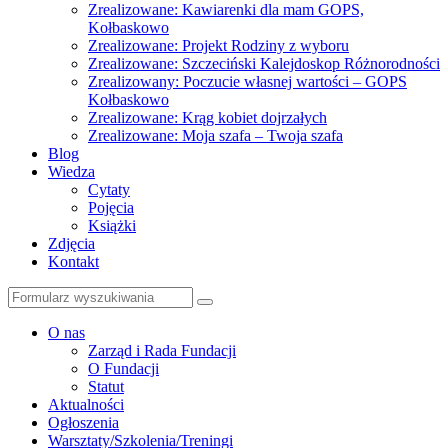
Zrealizowane: Kawiarenki dla mam GOPS,
Kołbaskowo
Zrealizowane: Projekt Rodziny z wyboru
Zrealizowane: Szczeciński Kalejdoskop Różnorodności
Zrealizowany: Poczucie własnej wartości – GOPS
Kołbaskowo
Zrealizowane: Krąg kobiet dojrzałych
Zrealizowane: Moja szafa – Twoja szafa
Blog
Wiedza
Cytaty
Pojęcia
Książki
Zdjęcia
Kontakt
Szukaj
O nas
Zarząd i Rada Fundacji
O Fundacji
Statut
Aktualności
Ogłoszenia
Warsztaty/Szkolenia/Treningi