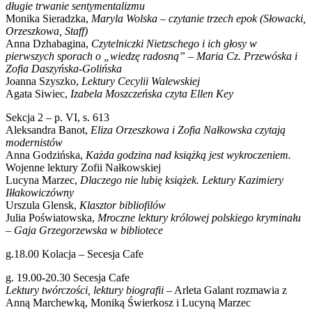
długie trwanie sentymentalizmu
Monika Sieradzka,
Maryla Wolska – czytanie trzech epok (Słowacki,
Orzeszkowa, Staff)
Anna Dzhabagina,
Czytelniczki Nietzschego i ich głosy w
pierwszych sporach o „wiedzę radosną” – Maria Cz. Przewóska i
Zofia Daszyńska-Golińska
Joanna Szyszko,
Lektury Cecylii Walewskiej
Agata Siwiec,
Izabela Moszczeńska czyta Ellen Key
Sekcja 2 – p. VI, s. 613
Aleksandra Banot,
Eliza Orzeszkowa i Zofia Nałkowska czytają
modernistów
Anna Godzińska,
Każda godzina nad książką jest wykroczeniem.
Wojenne lektury Zofii Nałkowskiej
Lucyna Marzec,
Dlaczego nie lubię książek. Lektury Kazimiery
Iłłakowiczówny
Urszula Glensk,
Klasztor bibliofilów
Julia Poświatowska,
Mroczne lektury królowej polskiego kryminału
– Gaja Grzegorzewska w bibliotece
g.18.00 Kolacja – Secesja Cafe
g. 19.00-20.30 Secesja Cafe
Lektury twórczości, lektury biografii
– Arleta Galant rozmawia z
Anną Marchewką, Moniką Świerkosz i Lucyną Marzec