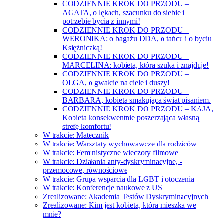
CODZIENNIE KROK DO PRZODU –
AGATA, o lękach, szacunku do siebie i
potrzebie bycia z innymi!
CODZIENNIE KROK DO PRZODU –
WERONIKA: o bagażu DDA, o tańcu i o byciu
Księżniczką!
CODZIENNIE KROK DO PRZODU –
MARCELINA: kobieta, która szuka i znajduje!
CODZIENNIE KROK DO PRZODU –
OLGA, o gwałcie na ciele i duszy!
CODZIENNIE KROK DO PRZODU –
BARBARA, kobieta smakująca świat pisaniem.
CODZIENNIE KROK DO PRZODU – KAJA,
Kobieta konsekwentnie poszerzająca własną
strefę komfortu!
W trakcie: Matecznik
W trakcie: Warsztaty wychowawcze dla rodziców
W trakcie: Feministyczne wieczory filmowe
W trakcie: Działania anty-dyskryminacyjne, -
przemocowe, równościowe
W trakcie: Grupa wsparcia dla LGBT i otoczenia
W trakcie: Konferencje naukowe z US
Zrealizowane: Akademia Testów Dyskryminacyjnych
Zrealizowane: Kim jest kobieta, która mieszka we
mnie?