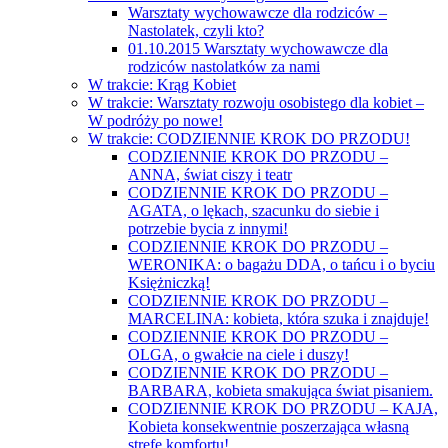
Warsztaty wychowawcze dla rodziców –
Nastolatek, czyli kto?
01.10.2015 Warsztaty wychowawcze dla
rodziców nastolatków za nami
W trakcie: Krąg Kobiet
W trakcie: Warsztaty rozwoju osobistego dla kobiet –
W podróży po nowe!
W trakcie: CODZIENNIE KROK DO PRZODU!
CODZIENNIE KROK DO PRZODU –
ANNA, świat ciszy i teatr
CODZIENNIE KROK DO PRZODU –
AGATA, o lękach, szacunku do siebie i
potrzebie bycia z innymi!
CODZIENNIE KROK DO PRZODU –
WERONIKA: o bagażu DDA, o tańcu i o byciu
Księżniczką!
CODZIENNIE KROK DO PRZODU –
MARCELINA: kobieta, która szuka i znajduje!
CODZIENNIE KROK DO PRZODU –
OLGA, o gwałcie na ciele i duszy!
CODZIENNIE KROK DO PRZODU –
BARBARA, kobieta smakująca świat pisaniem.
CODZIENNIE KROK DO PRZODU – KAJA,
Kobieta konsekwentnie poszerzająca własną
strefę komfortu!