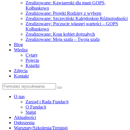
Zrealizowane: Kawiarenki dla mam GOPS,
Kołbaskowo
Zrealizowane: Projekt Rodziny z wyboru
Zrealizowane: Szczeciński Kalejdoskop Różnorodności
Zrealizowany: Poczucie własnej wartości – GOPS
Kołbaskowo
Zrealizowane: Krąg kobiet dojrzałych
Zrealizowane: Moja szafa – Twoja szafa
Blog
Wiedza
Cytaty
Pojęcia
Książki
Zdjęcia
Kontakt
Szukaj
O nas
Zarząd i Rada Fundacji
O Fundacji
Statut
Aktualności
Ogłoszenia
Warsztaty/Szkolenia/Treningi