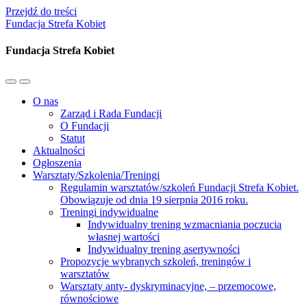
Przejdź do treści
Fundacja Strefa Kobiet
Fundacja Strefa Kobiet
Przełącz
Przełącz
menu
pole
O nas
mobilne
wyszukiwania
Zarząd i Rada Fundacji
O Fundacji
Statut
Aktualności
Ogłoszenia
Warsztaty/Szkolenia/Treningi
Regulamin warsztatów/szkoleń Fundacji Strefa Kobiet.
Obowiązuje od dnia 19 sierpnia 2016 roku.
Treningi indywidualne
Indywidualny trening wzmacniania poczucia
własnej wartości
Indywidualny trening asertywności
Propozycje wybranych szkoleń, treningów i
warsztatów
Warsztaty anty- dyskryminacyjne, – przemocowe,
równościowe