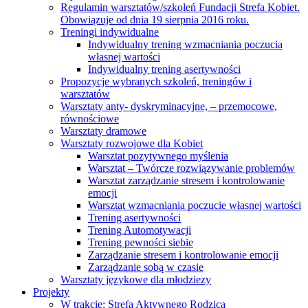
Regulamin warsztatów/szkoleń Fundacji Strefa Kobiet.
Obowiązuje od dnia 19 sierpnia 2016 roku.
Treningi indywidualne
Indywidualny trening wzmacniania poczucia
własnej wartości
Indywidualny trening asertywności
Propozycje wybranych szkoleń, treningów i
warsztatów
Warsztaty anty- dyskryminacyjne, – przemocowe,
równościowe
Warsztaty dramowe
Warsztaty rozwojowe dla Kobiet
Warsztat pozytywnego myślenia
Warsztat – Twórcze rozwiązywanie problemów
Warsztat zarządzanie stresem i kontrolowanie
emocji
Warsztat wzmacniania poczucie własnej wartości
Trening asertywności
Trening Automotywacji
Trening pewności siebie
Zarządzanie stresem i kontrolowanie emocji
Zarządzanie sobą w czasie
Warsztaty językowe dla młodziezy
Projekty
W trakcie: Strefa Aktywnego Rodzica