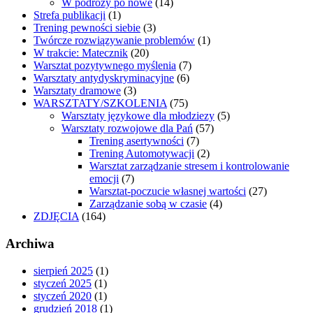
W podróży po nowe
(14)
Strefa publikacji
(1)
Trening pewności siebie
(3)
Twórcze rozwiązywanie problemów
(1)
W trakcie: Matecznik
(20)
Warsztat pozytywnego myślenia
(7)
Warsztaty antydyskryminacyjne
(6)
Warsztaty dramowe
(3)
WARSZTATY/SZKOLENIA
(75)
Warsztaty językowe dla młodziezy
(5)
Warsztaty rozwojowe dla Pań
(57)
Trening asertywności
(7)
Trening Automotywacji
(2)
Warsztat zarządzanie stresem i kontrolowanie
emocji
(7)
Warsztat-poczucie własnej wartości
(27)
Zarządzanie sobą w czasie
(4)
ZDJĘCIA
(164)
Archiwa
sierpień 2025
(1)
styczeń 2025
(1)
styczeń 2020
(1)
grudzień 2018
(1)