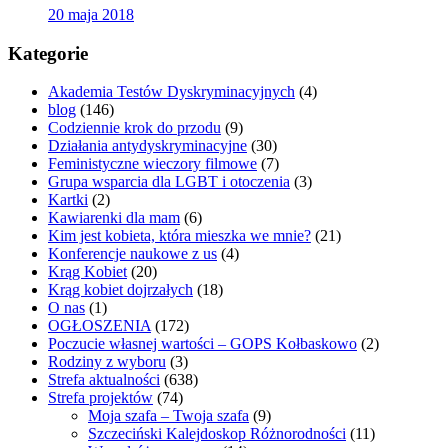
20 maja 2018
Kategorie
Akademia Testów Dyskryminacyjnych
(4)
blog
(146)
Codziennie krok do przodu
(9)
Działania antydyskryminacyjne
(30)
Feministyczne wieczory filmowe
(7)
Grupa wsparcia dla LGBT i otoczenia
(3)
Kartki
(2)
Kawiarenki dla mam
(6)
Kim jest kobieta, która mieszka we mnie?
(21)
Konferencje naukowe z us
(4)
Krąg Kobiet
(20)
Krąg kobiet dojrzałych
(18)
O nas
(1)
OGŁOSZENIA
(172)
Poczucie własnej wartości – GOPS Kołbaskowo
(2)
Rodziny z wyboru
(3)
Strefa aktualności
(638)
Strefa projektów
(74)
Moja szafa – Twoja szafa
(9)
Szczeciński Kalejdoskop Różnorodności
(11)