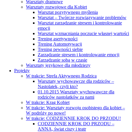
Warsztaty dramowe
Warsztaty rozwojowe dla Kobiet
Warsztat pozytywnego myślenia
Warsztat – Twórcze rozwiązywanie problemów
Warsztat zarządzanie stresem i kontrolowanie
emocji
Warsztat wzmacniania poczucie własnej wartości
Trening asertywności
Trening Automotywacji
Trening pewności siebie
Zarządzanie stresem i kontrolowanie emocji
Zarządzanie sobą w czasie
Warsztaty językowe dla młodziezy
Projekty
W trakcie: Strefa Aktywnego Rodzica
Warsztaty wychowawcze dla rodziców –
Nastolatek, czyli kto?
01.10.2015 Warsztaty wychowawcze dla
rodziców nastolatków za nami
W trakcie: Krąg Kobiet
W trakcie: Warsztaty rozwoju osobistego dla kobiet –
W podróży po nowe!
W trakcie: CODZIENNIE KROK DO PRZODU!
CODZIENNIE KROK DO PRZODU –
ANNA, świat ciszy i teatr