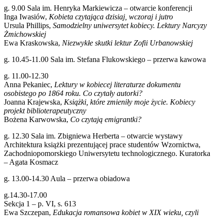
g. 9.00 Sala im. Henryka Markiewicza – otwarcie konferencji
Inga Iwasiów,
Kobieta czytająca dzisiaj, wczoraj i jutro
Ursula Phillips,
Samodzielny uniwersytet kobiecy. Lektury Narcyzy
Żmichowskiej
Ewa Kraskowska,
Niezwykłe skutki lektur Zofii Urbanowskiej
g. 10.45-11.00 Sala im. Stefana Flukowskiego – przerwa kawowa
g. 11.00-12.30
Anna Pekaniec,
Lektury w kobiecej literaturze dokumentu
osobistego po 1864 roku. Co czytały autorki?
Joanna Krajewska,
Książki, które zmieniły moje życie. Kobiecy
projekt biblioterapeutyczny
Bożena Karwowska,
Co czytają emigrantki?
g. 12.30 Sala im. Zbigniewa Herberta – otwarcie wystawy
Architektura książki prezentującej prace studentów Wzornictwa,
Zachodniopomorskiego Uniwersytetu technologicznego. Kuratorka
– Agata Kosmacz
g. 13.00-14.30 Aula – przerwa obiadowa
g.14.30-17.00
Sekcja 1 – p. VI, s. 613
Ewa Szczepan,
Edukacja romansowa kobiet w XIX wieku, czyli