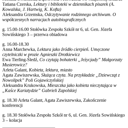
Tatiana Czerska,
Lektury i biblioteki w dziennikach pisarek (A.
Kowalska, J. Hartwig, K. Kofta)
Aleksandra Grzemska,
Odczytywanie rodzinnego archiwum. O
współczesnych narracjach autobiograficznych
g. 15.00-16.00 Stołówka Zespołu Szkół nr 6, ul. Gen. Józefa
Sowińskiego 3 – przerwa obiadowa
g. 16.00-18.30
Anna Marchewka,
Lektura jako źródło cierpień. Umęczone
czytelniczki w prozie Agnieszki Drotkiewicz
Ewa Tierling-Śledź,
Co czytają bohaterki „Jeżycjady” Małgorzaty
Musierowicz?
Arleta Galant,
Kobieta, lektura, miasto
Agata Zawiszewska,
Służąca czyta. Na przykładzie „Dziewcząt z
Nowolipek” Poli Gojawiczyńskiej
Aleksandra Krukowska,
Mieszczka jako kobieta nieczytająca w
„Kaśce Kariatydzie” Gabrieli Zapolskiej
g. 18.30 Arleta Galant, Agata Zawiszewska, Zakończenie
konferencji
g. 18.30 Stołówka Zespołu Szkół nr 6, ul. Gen. Józefa Sowińskiego
3 – kolacja