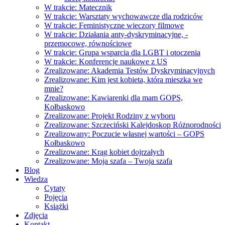
W trakcie: Matecznik
W trakcie: Warsztaty wychowawcze dla rodziców
W trakcie: Feministyczne wieczory filmowe
W trakcie: Działania anty-dyskryminacyjne, -
przemocowe, równościowe
W trakcie: Grupa wsparcia dla LGBT i otoczenia
W trakcie: Konferencje naukowe z US
Zrealizowane: Akademia Testów Dyskryminacyjnych
Zrealizowane: Kim jest kobieta, która mieszka we
mnie?
Zrealizowane: Kawiarenki dla mam GOPS,
Kołbaskowo
Zrealizowane: Projekt Rodziny z wyboru
Zrealizowane: Szczeciński Kalejdoskop Różnorodności
Zrealizowany: Poczucie własnej wartości – GOPS
Kołbaskowo
Zrealizowane: Krąg kobiet dojrzałych
Zrealizowane: Moja szafa – Twoja szafa
Blog
Wiedza
Cytaty
Pojęcia
Książki
Zdjęcia
Kontakt