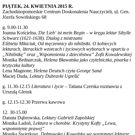
PIĄTEK, 24. KWIETNIA 2015 R.
Zachodniopomorskie Centrum Doskonalenia Nauczycieli, ul. Gen.
Józefa Sowińskiego 68
g. 9.00-11.30
Joanna Kościelna,
Die Lieb‘ ist mein Begin – w kręgu lektur Sibylle
Schwarz (1621-1638). Dialog z mistrzami
Elżbieta Mikiciuk, Od męczennicy do nihilistki. O kobiecych
lekturach, literackich wzorcach i życiowych wyborach w oparciu o
„Nihilistkę” oraz „Wspomnienia z dzieciństwa” Zofii Kowalewskiej
Monika Bednarczuk,
Helena Bławatska jako czytelniczka, pisarka i
krytyczka kultury
Lena Magnone,
Helena Deutsch czyta George Sand
Maciej Duda,
Lektury Dubravki Ugrešić
g. 11.30-12.15
Literatura i życie
– Tatiana Czerska rozmawia z
Urszulą Glensk
g. 12.15-12.30 Przerwa kawowa
12. 30-15.00
Danuta Dąbrowska,
Lektury Gabrieli Zapolskiej
Monika Ładoń,
Lektura w chorobie. Krystyny Kofty „Lewa,
wspomnienie prawej”
Monika Świerkosz,
Dąbrowska i Kowalska we wzajemnej lekturze