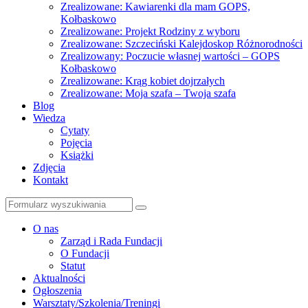
Zrealizowane: Kawiarenki dla mam GOPS,
Kołbaskowo
Zrealizowane: Projekt Rodziny z wyboru
Zrealizowane: Szczeciński Kalejdoskop Różnorodności
Zrealizowany: Poczucie własnej wartości – GOPS
Kołbaskowo
Zrealizowane: Krąg kobiet dojrzałych
Zrealizowane: Moja szafa – Twoja szafa
Blog
Wiedza
Cytaty
Pojęcia
Książki
Zdjęcia
Kontakt
Szukaj
O nas
Zarząd i Rada Fundacji
O Fundacji
Statut
Aktualności
Ogłoszenia
Warsztaty/Szkolenia/Treningi