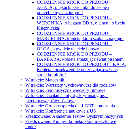
CODZIENNIE KROK DO PRZODU –
AGATA, o lękach, szacunku do siebie i
potrzebie bycia z innymi!
CODZIENNIE KROK DO PRZODU –
WERONIKA: o bagażu DDA, o tańcu i o byciu
Księżniczką!
CODZIENNIE KROK DO PRZODU –
MARCELINA: kobieta, która szuka i znajduje!
CODZIENNIE KROK DO PRZODU –
OLGA, o gwałcie na ciele i duszy!
CODZIENNIE KROK DO PRZODU –
BARBARA, kobieta smakująca świat pisaniem.
CODZIENNIE KROK DO PRZODU – KAJA,
Kobieta konsekwentnie poszerzająca własną
strefę komfortu!
W trakcie: Matecznik
W trakcie: Warsztaty wychowawcze dla rodziców
W trakcie: Feministyczne wieczory filmowe
W trakcie: Działania anty-dyskryminacyjne, -
przemocowe, równościowe
W trakcie: Grupa wsparcia dla LGBT i otoczenia
W trakcie: Konferencje naukowe z US
Zrealizowane: Akademia Testów Dyskryminacyjnych
Zrealizowane: Kim jest kobieta, która mieszka we
mnie?