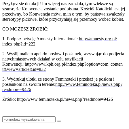
Przyłącz się do akcji! Im więcej nas zadziała, tym większe są
szanse, że Konwencja zostanie podpisana. Kościół Katolicki jest jej
przeciwny, bo Konwencja mówi m.in o tym, by państwa zwalczały
stereotypy płciowe, które przyczyniają się przemocy wobec kobiet.
CO MOŻESZ ZROBIĆ:
1. Podpisz petycję Amnesty International:
http://amnesty.org.pl/
index.php?id=222
2. Wyślij mailem apel do posłów i posłanek, wzywając do podjęcia
natychmiastowych działań w celu ratyfikacji
Konwencji:
http://www.kph.org.pl/
index.php?option=com_conten
t&view=article&id=832
3. Wydrukuj ulotki ze strony Feminoteki i przekaż je posłom i
posłankom na swoim terenie:
http://www.feminoteka.pl/
news.php?
readmore=9426
Źródło:
http://www.feminoteka.pl/news.php?readmore=9426
Szukaj