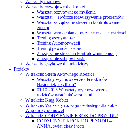
Warsztaty dramowe
Warsztaty rozwojowe dla Kobiet
Warsztat pozytywnego myślenia
Warsztat – Twórcze rozwiązywanie problemów
Warsztat zarządzanie stresem i kontrolowanie
emocji
Warsztat wzmacniania poczucie własnej wartości
Trening asertywności
Trening Automotywacji
Trening pewności siebie
Zarządzanie stresem i kontrolowanie emocji
Zarządzanie sobą w czasie
Warsztaty językowe dla młodziezy
Projekty
W trakcie: Strefa Aktywnego Rodzica
Warsztaty wychowawcze dla rodziców –
Nastolatek, czyli kto?
01.10.2015 Warsztaty wychowawcze dla
rodziców nastolatków za nami
W trakcie: Krąg Kobiet
W trakcie: Warsztaty rozwoju osobistego dla kobiet –
W podróży po nowe!
W trakcie: CODZIENNIE KROK DO PRZODU!
CODZIENNIE KROK DO PRZODU –
ANNA, świat ciszy i teatr