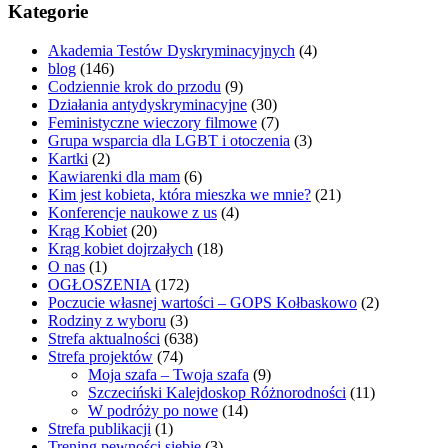
Kategorie
Akademia Testów Dyskryminacyjnych
(4)
blog
(146)
Codziennie krok do przodu
(9)
Działania antydyskryminacyjne
(30)
Feministyczne wieczory filmowe
(7)
Grupa wsparcia dla LGBT i otoczenia
(3)
Kartki
(2)
Kawiarenki dla mam
(6)
Kim jest kobieta, która mieszka we mnie?
(21)
Konferencje naukowe z us
(4)
Krąg Kobiet
(20)
Krąg kobiet dojrzałych
(18)
O nas
(1)
OGŁOSZENIA
(172)
Poczucie własnej wartości – GOPS Kołbaskowo
(2)
Rodziny z wyboru
(3)
Strefa aktualności
(638)
Strefa projektów
(74)
Moja szafa – Twoja szafa
(9)
Szczeciński Kalejdoskop Różnorodności
(11)
W podróży po nowe
(14)
Strefa publikacji
(1)
Trening pewności siebie
(3)