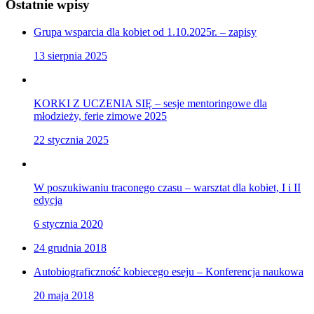
Ostatnie wpisy
Grupa wsparcia dla kobiet od 1.10.2025r. – zapisy
13 sierpnia 2025
KORKI Z UCZENIA SIĘ – sesje mentoringowe dla
młodzieży, ferie zimowe 2025
22 stycznia 2025
W poszukiwaniu traconego czasu – warsztat dla kobiet, I i II
edycja
6 stycznia 2020
24 grudnia 2018
Autobiograficzność kobiecego eseju – Konferencja naukowa
20 maja 2018