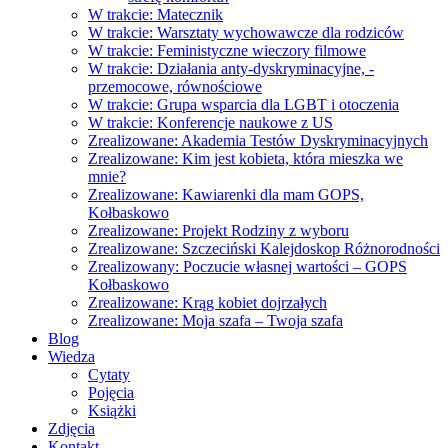
W trakcie: Matecznik
W trakcie: Warsztaty wychowawcze dla rodziców
W trakcie: Feministyczne wieczory filmowe
W trakcie: Działania anty-dyskryminacyjne, -
przemocowe, równościowe
W trakcie: Grupa wsparcia dla LGBT i otoczenia
W trakcie: Konferencje naukowe z US
Zrealizowane: Akademia Testów Dyskryminacyjnych
Zrealizowane: Kim jest kobieta, która mieszka we
mnie?
Zrealizowane: Kawiarenki dla mam GOPS,
Kołbaskowo
Zrealizowane: Projekt Rodziny z wyboru
Zrealizowane: Szczeciński Kalejdoskop Różnorodności
Zrealizowany: Poczucie własnej wartości – GOPS
Kołbaskowo
Zrealizowane: Krąg kobiet dojrzałych
Zrealizowane: Moja szafa – Twoja szafa
Blog
Wiedza
Cytaty
Pojęcia
Książki
Zdjęcia
Kontakt