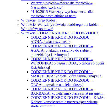
Warsztaty wychowawcze dla rodziców –
Nastolatek, czyli kto?
01.10.2015 Warsztaty wychowawcze dla
rodziców nastolatków za nami
W trakcie: Krąg Kobiet
W trakcie: Warsztaty rozwoju osobistego dla kobiet –
W podróży po nowe!
W trakcie: CODZIENNIE KROK DO PRZODU!
CODZIENNIE KROK DO PRZODU –
ANNA, świat ciszy i teatr
CODZIENNIE KROK DO PRZODU –
AGATA, o lękach, szacunku do siebie i
potrzebie bycia z innymi!
CODZIENNIE KROK DO PRZODU –
WERONIKA: o bagażu DDA, o tańcu i o byciu
Księżniczką!
CODZIENNIE KROK DO PRZODU –
MARCELINA: kobieta, która szuka i znajduje!
CODZIENNIE KROK DO PRZODU –
OLGA, o gwałcie na ciele i duszy!
CODZIENNIE KROK DO PRZODU –
BARBARA, kobieta smakująca świat pisaniem.
CODZIENNIE KROK DO PRZODU – KAJA,
Kobieta konsekwentnie poszerzająca własną
strefę komfortu!