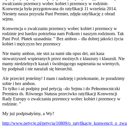
zwalczaniu przemocy wobec kobiet i przemocy w rodzinie.
Konwencja była przygotowana do ratyfikacji 11 września 2014.
Niestety nasza przyszła Pani Premier, zdjęła ratyfikację z obrad
sejmu.
Konwencja o zwalczaniu przemocy wobec kobiet i przemocy w
rodzinie jest bardzo potrzebna nam Polkom i naszym rodzinom. Tak
Pani Prof. Płatek uzasadnia: ”
Bez ambon – dla dobrej jakości życia
kobiet i mężczyzn bez przemocy
Nie mamy ambon, nie stoi za nami siła opus dei, ani kasa
stowarzyszeń wspieranych przez możnych z klauzury i klauzuli. Nie
mamy niedzielnych kazań i świdrującego napiera
nia na wiernych,
by podpisali i nie narażali się hierarchii.
Ale przecież jesteśmy! I mam i nadzieję i przekonanie, że poradzimy
sobie i bez ambon.
To tylko i aż podpisy pod petycją –do Sejmu i do Pełnomocniczki
Premiera ds. Równego Statusu przeciwko ratyfikacji Konwencji
Rady Europy o zwalczaniu przemocy wobec kobiet i przemocy w
rodzinie. ”
My już podpisałyśmy, a Wy?
http://www.petycje.pl/petycja/10809/o_ratyfikacje_konwencji_o_z