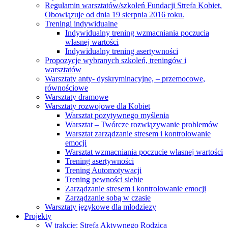
Regulamin warsztatów/szkoleń Fundacji Strefa Kobiet.
Obowiązuje od dnia 19 sierpnia 2016 roku.
Treningi indywidualne
Indywidualny trening wzmacniania poczucia
własnej wartości
Indywidualny trening asertywności
Propozycje wybranych szkoleń, treningów i
warsztatów
Warsztaty anty- dyskryminacyjne, – przemocowe,
równościowe
Warsztaty dramowe
Warsztaty rozwojowe dla Kobiet
Warsztat pozytywnego myślenia
Warsztat – Twórcze rozwiązywanie problemów
Warsztat zarządzanie stresem i kontrolowanie
emocji
Warsztat wzmacniania poczucie własnej wartości
Trening asertywności
Trening Automotywacji
Trening pewności siebie
Zarządzanie stresem i kontrolowanie emocji
Zarządzanie sobą w czasie
Warsztaty językowe dla młodziezy
Projekty
W trakcie: Strefa Aktywnego Rodzica