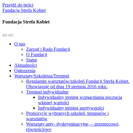
Przejdź do treści
Fundacja Strefa Kobiet
Fundacja Strefa Kobiet
Przełącz
Przełącz
menu
pole
O nas
mobilne
wyszukiwania
Zarząd i Rada Fundacji
O Fundacji
Statut
Aktualności
Ogłoszenia
Warsztaty/Szkolenia/Treningi
Regulamin warsztatów/szkoleń Fundacji Strefa Kobiet.
Obowiązuje od dnia 19 sierpnia 2016 roku.
Treningi indywidualne
Indywidualny trening wzmacniania poczucia
własnej wartości
Indywidualny trening asertywności
Propozycje wybranych szkoleń, treningów i
warsztatów
Warsztaty anty- dyskryminacyjne, – przemocowe,
równościowe