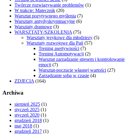
Twórcze rozwiązywanie problemów
(1)
W trakcie: Matecznik
(20)
Warsztat pozytywnego myślenia
(7)
Warsztaty antydyskryminacyjne
(6)
Warsztaty dramowe
(3)
WARSZTATY/SZKOLENIA
(75)
Warsztaty językowe dla młodziezy
(5)
Warsztaty rozwojowe dla Pań
(57)
Trening asertywności
(7)
Trening Automotywacji
(2)
Warsztat zarządzanie stresem i kontrolowanie
emocji
(7)
Warsztat-poczucie własnej wartości
(27)
Zarządzanie sobą w czasie
(4)
ZDJĘCIA
(164)
Archiwa
sierpień 2025
(1)
styczeń 2025
(1)
styczeń 2020
(1)
grudzień 2018
(1)
maj 2018
(1)
grudzień 2017
(1)