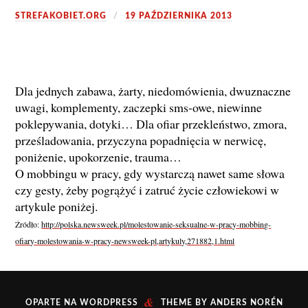
STREFAKOBIET.ORG
19 PAŹDZIERNIKA 2013
Dla jednych zabawa, żarty, niedomówienia, dwuznaczne
uwagi, komplementy, zaczepki sms-owe, niewinne
poklepywania, dotyki… Dla ofiar przekleństwo, zmora,
prześladowania, przyczyna popadnięcia w nerwicę,
poniżenie, upokorzenie, trauma…
O mobbingu w pracy, gdy wystarczą nawet same słowa
czy gesty, żeby pogrążyć i zatruć życie człowiekowi w
artykule poniżej.
Źródło:
http://polska.newsweek.pl/molestowanie-seksualne-w-pracy-mobbing-
ofiary-molestowania-w-pracy-newsweek-pl,artykuly,271882,1.html
&
OPARTE NA
WORDPRESS
THEME BY
ANDERS NORÉN