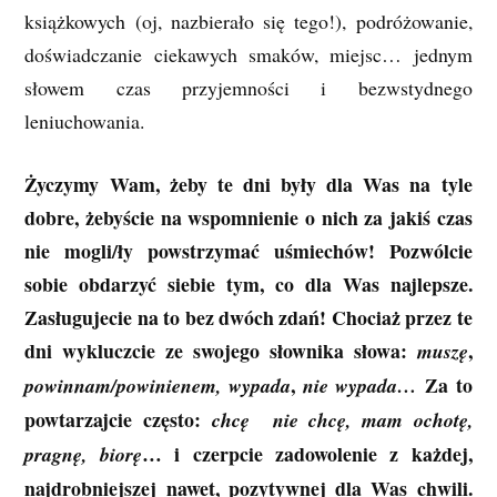
książkowych (oj, nazbierało się tego!), podróżowanie,
doświadczanie ciekawych smaków, miejsc… jednym
słowem czas przyjemności i bezwstydnego
leniuchowania.
Życzymy Wam, żeby te dni były dla Was na tyle
dobre, żebyście na wspomnienie o nich za jakiś czas
nie mogli/ły powstrzymać uśmiechów! Pozwólcie
sobie obdarzyć siebie tym, co dla Was najlepsze.
Zasługujecie na to bez dwóch zdań! Chociaż przez te
dni wykluczcie ze swojego słownika słowa:
,
muszę
,
Za to
powinnam/powinienem,
wypada
nie wypada…
powtarzajcie często:
chcę nie chcę, mam ochotę,
… i czerpcie zadowolenie z każdej,
pragnę, biorę
najdrobniejszej nawet, pozytywnej dla Was chwili.