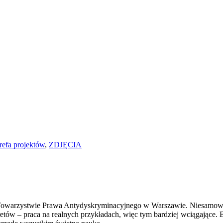
refa projektów
,
ZDJĘCIA
warzystwie Prawa Antydyskryminacyjnego w Warszawie. Niesamowicie 
etów – praca na realnych przykładach, więc tym bardziej wciągające. B