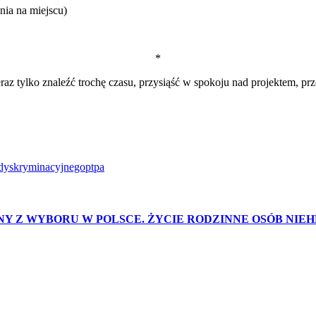
nia na miejscu)
*
raz tylko znaleźć trochę czasu, przysiąść w spokoju nad projektem, 
ydyskryminacyjnego
ptpa
ZINY Z WYBORU W POLSCE. ŻYCIE RODZINNE OSÓB N