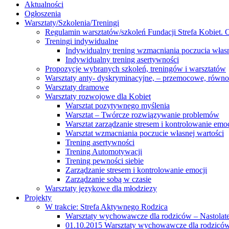
Aktualności
Ogłoszenia
Warsztaty/Szkolenia/Treningi
Regulamin warsztatów/szkoleń Fundacji Strefa Kobiet. O
Treningi indywidualne
Indywidualny trening wzmacniania poczucia własn
Indywidualny trening asertywności
Propozycje wybranych szkoleń, treningów i warsztatów
Warsztaty anty- dyskryminacyjne, – przemocowe, równ
Warsztaty dramowe
Warsztaty rozwojowe dla Kobiet
Warsztat pozytywnego myślenia
Warsztat – Twórcze rozwiązywanie problemów
Warsztat zarządzanie stresem i kontrolowanie emoc
Warsztat wzmacniania poczucie własnej wartości
Trening asertywności
Trening Automotywacji
Trening pewności siebie
Zarządzanie stresem i kontrolowanie emocji
Zarządzanie sobą w czasie
Warsztaty językowe dla młodziezy
Projekty
W trakcie: Strefa Aktywnego Rodzica
Warsztaty wychowawcze dla rodziców – Nastolatek
01.10.2015 Warsztaty wychowawcze dla rodziców