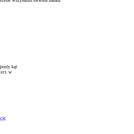
 przede wszystkim świetna nauka.
pusty kąt
ect. w
cje