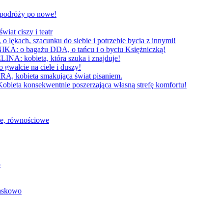
W podróży po nowe!
 ciszy i teatr
h, szacunku do siebie i potrzebie bycia z innymi!
 bagażu DDA, o tańcu i o byciu Księżniczką!
obieta, która szuka i znajduje!
cie na ciele i duszy!
bieta smakująca świat pisaniem.
konsekwentnie poszerzająca własną strefę komfortu!
we, równościowe
o
baskowo