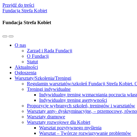
Przejdź do treści
Fundacja Strefa Kobiet
Fundacja Strefa Kobiet
Przełącz
Przełącz
menu
pole
O nas
mobilne
wyszukiwania
Zarząd i Rada Fundacji
O Fundacji
Statut
Aktualności
Ogłoszenia
Warsztaty/Szkolenia/Treningi
Regulamin warsztatów/szkoleń Fundacji Strefa Kobiet. O
Treningi indywidualne
Indywidualny trening wzmacniania poczucia własn
Indywidualny trening asertywności
Propozycje wybranych szkoleń, treningów i warsztatów
Warsztaty anty- dyskryminacyjne, – przemocowe, równ
Warsztaty dramowe
Warsztaty rozwojowe dla Kobiet
Warsztat pozytywnego myślenia
Warsztat – Twórcze rozwiązywanie problemów