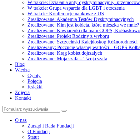
W trakcie: Działania anty-dyskryminacyjne, -przemoco
W trakcie: Grupa wsparcia dla LGBT i otoczenia
W trakcie: Konferencje naukowe z US
Zrealizowane: Akademia Testów Dyskryminacyjnych
Zrealizowane: Kim jest kobieta, która mieszka we mnie?
Zrealizowane: Kawiarenki dla mam GOPS, Kołbaskow
Zrealizowane: Projekt Rodziny z wyboru
Zrealizowane: Szczeciński Kalejdoskop Różnorodności
Zrealizowany: Poczucie własnej wartości – GOPS Koł
Zrealizowane: Krąg kobiet dojrzałych
Zrealizowane: Moja szafa – Twoja szafa
Blog
Wiedza
Cytaty
Pojęcia
Książki
Zdjęcia
Kontakt
Szukaj
O nas
Zarząd i Rada Fundacji
O Fundacji
Statut