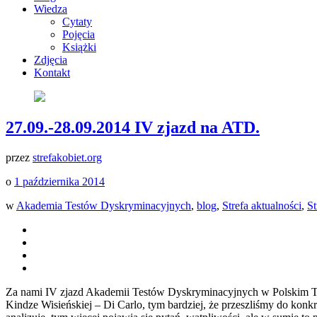
Wiedza
Cytaty
Pojęcia
Książki
Zdjęcia
Kontakt
27.09.-28.09.2014 IV zjazd na ATD.
przez
strefakobiet.org
o
1 października 2014
w
Akademia Testów Dyskryminacyjnych
,
blog
,
Strefa aktualności
,
St
Za nami IV zjazd Akademii Testów Dyskryminacyjnych w Polskim To
Kindze Wisieńskiej – Di Carlo, tym bardziej, że przeszliśmy do konkr