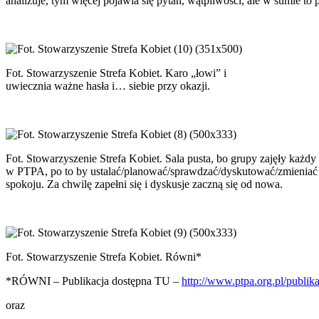
analizuje, tym więcej pojawia się pytań, wątpliwości, ale w sumie to
Fot. Stowarzyszenie Strefa Kobiet. Karo „łowi” i
uwiecznia ważne hasła i… siebie przy okazji.
Fot. Stowarzyszenie Strefa Kobiet. Sala pusta, bo grupy zajęły każdy 
w PTPA, po to by ustalać/planować/sprawdzać/dyskutować/zmieniać 
spokoju. Za chwilę zapełni się i dyskusje zaczną się od nowa.
Fot. Stowarzyszenie Strefa Kobiet. Równi*
*RÓWNI – Publikacja dostępna TU –
http://www.ptpa.org.pl/publika
oraz