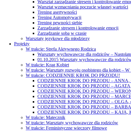
Warsztat zarządzanie stresem i kontrolowanie emoc
Warsztat wzmacniania poczucie własnej wartości
Trening asertywności
Trening Automotywacji
Trening pewności siebie
Zarządzanie stresem i kontrolowanie emocji
Zarządzanie sobą w czasie
Warsztaty językowe dla młodziezy
Projekty
W trakcie: Strefa Aktywnego Rodzica
Warsztaty wychowawcze dla rodziców – Nastolatek
01.10.2015 Warsztaty wychowawcze dla rodziców
W trakcie: Krąg Kobiet
W trakcie: Warsztaty rozwoju osobistego dla kobiet – 
W trakcie: CODZIENNIE KROK DO PRZODU!
CODZIENNIE KROK DO PRZODU – ANNA, świat
CODZIENNIE KROK DO PRZODU – AGATA, o lękac
CODZIENNIE KROK DO PRZODU – WERONIKA: o
CODZIENNIE KROK DO PRZODU – MARCELINA: k
CODZIENNIE KROK DO PRZODU – OLGA, o gwał
CODZIENNIE KROK DO PRZODU – BARBARA, ko
CODZIENNIE KROK DO PRZODU – KAJA, Kobieta 
W trakcie: Matecznik
W trakcie: Warsztaty wychowawcze dla rodziców
W trakcie: Feministyczne wieczory filmowe