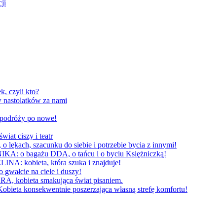
ji
, czyli kto?
 nastolatków za nami
W podróży po nowe!
 ciszy i teatr
h, szacunku do siebie i potrzebie bycia z innymi!
 bagażu DDA, o tańcu i o byciu Księżniczką!
obieta, która szuka i znajduje!
cie na ciele i duszy!
bieta smakująca świat pisaniem.
konsekwentnie poszerzająca własną strefę komfortu!