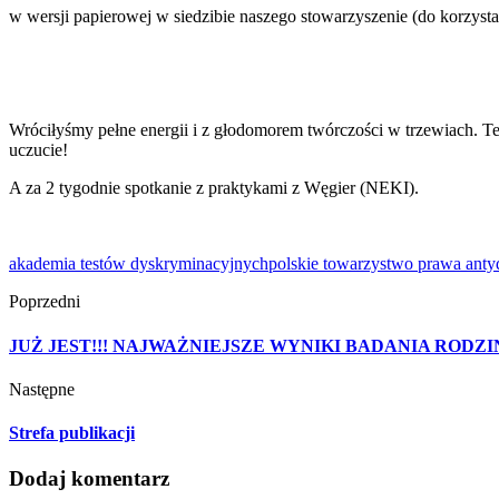
w wersji papierowej w siedzibie naszego stowarzyszenie (do korzysta
Wróciłyśmy pełne energii i z głodomorem twórczości w trzewiach. Te
uczucie!
A za 2 tygodnie spotkanie z praktykami z Węgier (NEKI).
akademia testów dyskryminacyjnych
polskie towarzystwo prawa ant
Poprzedni
JUŻ JEST!!! NAJWAŻNIEJSZE WYNIKI BADANIA ROD
Następne
Strefa publikacji
Dodaj komentarz