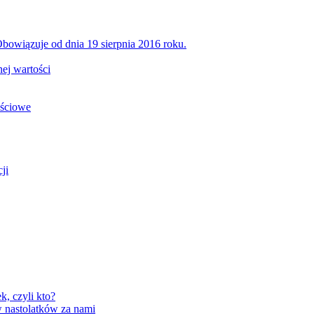
bowiązuje od dnia 19 sierpnia 2016 roku.
ej wartości
ościowe
ji
, czyli kto?
 nastolatków za nami