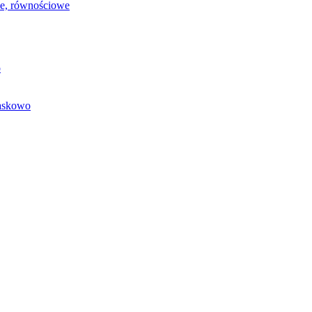
we, równościowe
o
baskowo