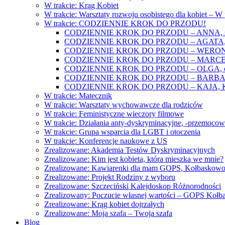
W trakcie: Krąg Kobiet
W trakcie: Warsztaty rozwoju osobistego dla kobiet – 
W trakcie: CODZIENNIE KROK DO PRZODU!
CODZIENNIE KROK DO PRZODU – ANNA, świat
CODZIENNIE KROK DO PRZODU – AGATA, o lękac
CODZIENNIE KROK DO PRZODU – WERONIKA: o
CODZIENNIE KROK DO PRZODU – MARCELINA: k
CODZIENNIE KROK DO PRZODU – OLGA, o gwał
CODZIENNIE KROK DO PRZODU – BARBARA, ko
CODZIENNIE KROK DO PRZODU – KAJA, Kobieta 
W trakcie: Matecznik
W trakcie: Warsztaty wychowawcze dla rodziców
W trakcie: Feministyczne wieczory filmowe
W trakcie: Działania anty-dyskryminacyjne, -przemoco
W trakcie: Grupa wsparcia dla LGBT i otoczenia
W trakcie: Konferencje naukowe z US
Zrealizowane: Akademia Testów Dyskryminacyjnych
Zrealizowane: Kim jest kobieta, która mieszka we mnie?
Zrealizowane: Kawiarenki dla mam GOPS, Kołbaskow
Zrealizowane: Projekt Rodziny z wyboru
Zrealizowane: Szczeciński Kalejdoskop Różnorodności
Zrealizowany: Poczucie własnej wartości – GOPS Koł
Zrealizowane: Krąg kobiet dojrzałych
Zrealizowane: Moja szafa – Twoja szafa
Blog