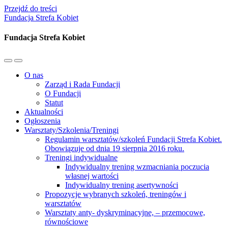
Przejdź do treści
Fundacja Strefa Kobiet
Fundacja Strefa Kobiet
Przełącz
Przełącz
menu
pole
O nas
mobilne
wyszukiwania
Zarząd i Rada Fundacji
O Fundacji
Statut
Aktualności
Ogłoszenia
Warsztaty/Szkolenia/Treningi
Regulamin warsztatów/szkoleń Fundacji Strefa Kobiet.
Obowiązuje od dnia 19 sierpnia 2016 roku.
Treningi indywidualne
Indywidualny trening wzmacniania poczucia
własnej wartości
Indywidualny trening asertywności
Propozycje wybranych szkoleń, treningów i
warsztatów
Warsztaty anty- dyskryminacyjne, – przemocowe,
równościowe