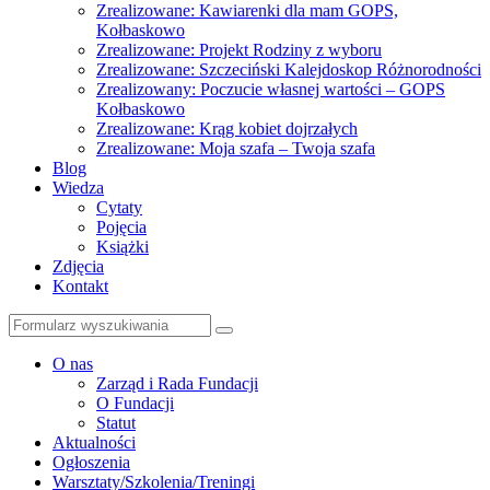
Zrealizowane: Kawiarenki dla mam GOPS,
Kołbaskowo
Zrealizowane: Projekt Rodziny z wyboru
Zrealizowane: Szczeciński Kalejdoskop Różnorodności
Zrealizowany: Poczucie własnej wartości – GOPS
Kołbaskowo
Zrealizowane: Krąg kobiet dojrzałych
Zrealizowane: Moja szafa – Twoja szafa
Blog
Wiedza
Cytaty
Pojęcia
Książki
Zdjęcia
Kontakt
Szukaj
O nas
Zarząd i Rada Fundacji
O Fundacji
Statut
Aktualności
Ogłoszenia
Warsztaty/Szkolenia/Treningi