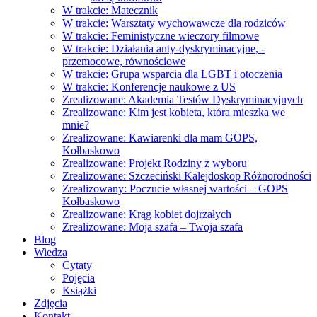
W trakcie: Matecznik
W trakcie: Warsztaty wychowawcze dla rodziców
W trakcie: Feministyczne wieczory filmowe
W trakcie: Działania anty-dyskryminacyjne, -
przemocowe, równościowe
W trakcie: Grupa wsparcia dla LGBT i otoczenia
W trakcie: Konferencje naukowe z US
Zrealizowane: Akademia Testów Dyskryminacyjnych
Zrealizowane: Kim jest kobieta, która mieszka we
mnie?
Zrealizowane: Kawiarenki dla mam GOPS,
Kołbaskowo
Zrealizowane: Projekt Rodziny z wyboru
Zrealizowane: Szczeciński Kalejdoskop Różnorodności
Zrealizowany: Poczucie własnej wartości – GOPS
Kołbaskowo
Zrealizowane: Krąg kobiet dojrzałych
Zrealizowane: Moja szafa – Twoja szafa
Blog
Wiedza
Cytaty
Pojęcia
Książki
Zdjęcia
Kontakt