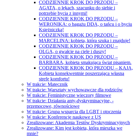
CODZIENNIE KROK DO PRZODU –
AGATA, o lękach, szacunku do siebie i
potrzebie bycia z innymi!
CODZIENNIE KROK DO PRZODU –
WERONIKA: o bagażu DDA, o tańcu i o byciu
Księżniczką!
CODZIENNIE KROK DO PRZODU –
MARCELINA: kobieta, która szuka i znajduje!
CODZIENNIE KROK DO PRZODU –
OLGA, o gwałcie na ciele i duszy!
CODZIENNIE KROK DO PRZODU –
BARBARA, kobieta smakująca świat pisaniem.
CODZIENNIE KROK DO PRZODU – KAJA,
Kobieta konsekwentnie poszerzająca własną
strefę komfortu!
W trakcie: Matecznik
W trakcie: Warsztaty wychowawcze dla rodziców
W trakcie: Feministyczne wieczory filmowe
W trakcie: Działania anty-dyskryminacyjne, -
przemocowe, równościowe
W trakcie: Grupa wsparcia dla LGBT i otoczenia
W trakcie: Konferencje naukowe z US
Zrealizowane: Akademia Testów Dyskryminacyjnych
Zrealizowane: Kim jest kobieta, która mieszka we
mnie?