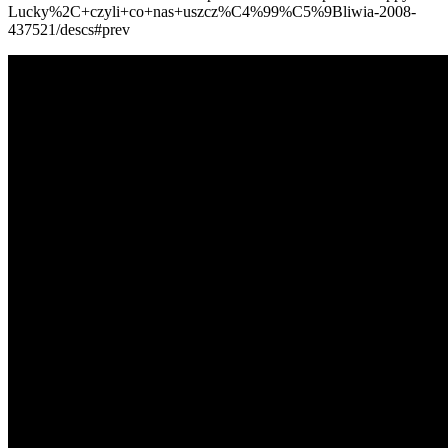
Lucky%2C+czyli+co+nas+uszcz%C4%99%C5%9Bliwia-2008-
437521/descs#prev