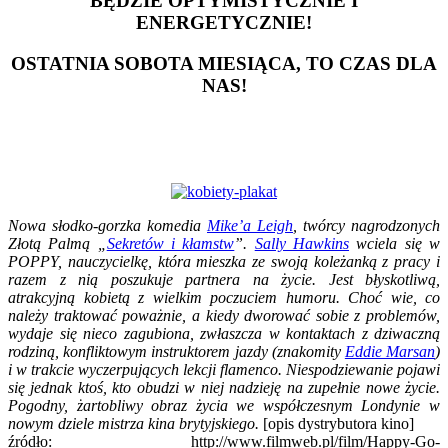
BĘDZIE OPTYMISTYCZNIE I
ENERGETYCZNIE!
OSTATNIA SOBOTA MIESIĄCA, TO CZAS DLA
NAS!
Nowa słodko-gorzka komedia
Mike’a Leigh
, twórcy nagrodzonych
Złotą Palmą „
Sekretów i kłamstw
”.
Sally Hawkins
wciela się w
POPPY, nauczycielkę, która mieszka ze swoją koleżanką z pracy i
razem z nią poszukuje partnera na życie. Jest błyskotliwą,
atrakcyjną kobietą z wielkim poczuciem humoru. Choć wie, co
należy traktować poważnie, a kiedy dworować sobie z problemów,
wydaje się nieco zagubiona, zwłaszcza w kontaktach z dziwaczną
rodziną, konfliktowym instruktorem jazdy (znakomity
Eddie Marsan
)
i w trakcie wyczerpujących lekcji flamenco. Niespodziewanie pojawi
się jednak ktoś, kto obudzi w niej nadzieję na zupełnie nowe życie.
Pogodny, żartobliwy obraz życia we współczesnym Londynie w
nowym dziele mistrza kina brytyjskiego.
[opis dystrybutora kino]
źródło: http://www.filmweb.pl/film/Happy-Go-