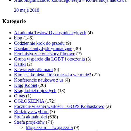
Autobiograficzność kobiecego eseju – Konferencja naukowa
20 maja 2018
Kategorie
Akademia Testów Dyskryminacyjnych
(4)
blog
(146)
Codziennie krok do przodu
(9)
Działania antydyskryminacyjne
(30)
Feministyczne wieczory filmowe
(7)
Grupa wsparcia dla LGBT i otoczenia
(3)
Kartki
(2)
Kawiarenki dla mam
(6)
Kim jest kobieta, która mieszka we mnie?
(21)
Konferencje naukowe z us
(4)
Krąg Kobiet
(20)
Krąg kobiet dojrzałych
(18)
O nas
(1)
OGŁOSZENIA
(172)
Poczucie własnej wartości – GOPS Kołbaskowo
(2)
Rodziny z wyboru
(3)
Strefa aktualności
(638)
Strefa projektów
(74)
Moja szafa – Twoja szafa
(9)