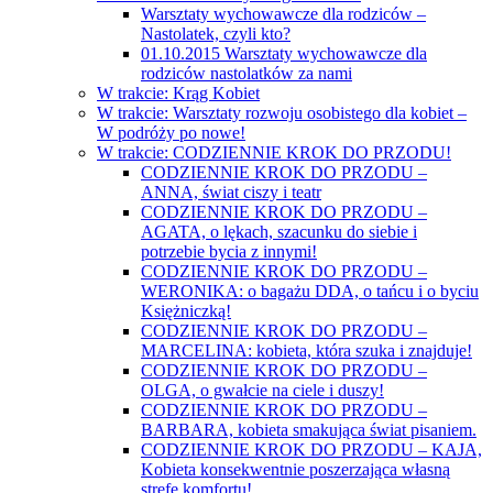
Warsztaty wychowawcze dla rodziców –
Nastolatek, czyli kto?
01.10.2015 Warsztaty wychowawcze dla
rodziców nastolatków za nami
W trakcie: Krąg Kobiet
W trakcie: Warsztaty rozwoju osobistego dla kobiet –
W podróży po nowe!
W trakcie: CODZIENNIE KROK DO PRZODU!
CODZIENNIE KROK DO PRZODU –
ANNA, świat ciszy i teatr
CODZIENNIE KROK DO PRZODU –
AGATA, o lękach, szacunku do siebie i
potrzebie bycia z innymi!
CODZIENNIE KROK DO PRZODU –
WERONIKA: o bagażu DDA, o tańcu i o byciu
Księżniczką!
CODZIENNIE KROK DO PRZODU –
MARCELINA: kobieta, która szuka i znajduje!
CODZIENNIE KROK DO PRZODU –
OLGA, o gwałcie na ciele i duszy!
CODZIENNIE KROK DO PRZODU –
BARBARA, kobieta smakująca świat pisaniem.
CODZIENNIE KROK DO PRZODU – KAJA,
Kobieta konsekwentnie poszerzająca własną
strefę komfortu!