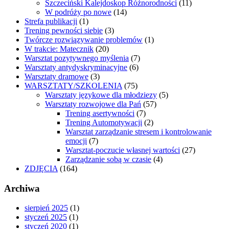
Szczeciński Kalejdoskop Różnorodności
(11)
W podróży po nowe
(14)
Strefa publikacji
(1)
Trening pewności siebie
(3)
Twórcze rozwiązywanie problemów
(1)
W trakcie: Matecznik
(20)
Warsztat pozytywnego myślenia
(7)
Warsztaty antydyskryminacyjne
(6)
Warsztaty dramowe
(3)
WARSZTATY/SZKOLENIA
(75)
Warsztaty językowe dla młodziezy
(5)
Warsztaty rozwojowe dla Pań
(57)
Trening asertywności
(7)
Trening Automotywacji
(2)
Warsztat zarządzanie stresem i kontrolowanie
emocji
(7)
Warsztat-poczucie własnej wartości
(27)
Zarządzanie sobą w czasie
(4)
ZDJĘCIA
(164)
Archiwa
sierpień 2025
(1)
styczeń 2025
(1)
styczeń 2020
(1)