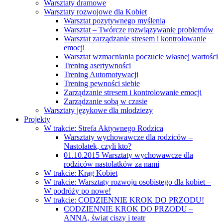
Warsztaty dramowe
Warsztaty rozwojowe dla Kobiet
Warsztat pozytywnego myślenia
Warsztat – Twórcze rozwiązywanie problemów
Warsztat zarządzanie stresem i kontrolowanie
emocji
Warsztat wzmacniania poczucie własnej wartości
Trening asertywności
Trening Automotywacji
Trening pewności siebie
Zarządzanie stresem i kontrolowanie emocji
Zarządzanie sobą w czasie
Warsztaty językowe dla młodziezy
Projekty
W trakcie: Strefa Aktywnego Rodzica
Warsztaty wychowawcze dla rodziców –
Nastolatek, czyli kto?
01.10.2015 Warsztaty wychowawcze dla
rodziców nastolatków za nami
W trakcie: Krąg Kobiet
W trakcie: Warsztaty rozwoju osobistego dla kobiet –
W podróży po nowe!
W trakcie: CODZIENNIE KROK DO PRZODU!
CODZIENNIE KROK DO PRZODU –
ANNA, świat ciszy i teatr