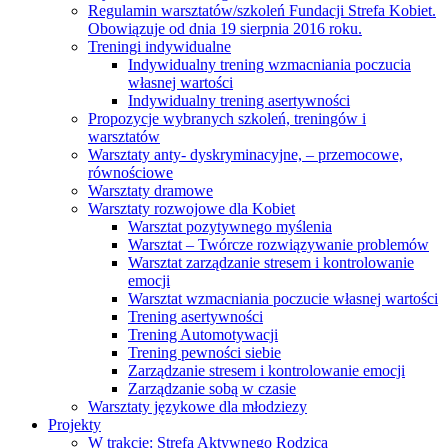
Regulamin warsztatów/szkoleń Fundacji Strefa Kobiet.
Obowiązuje od dnia 19 sierpnia 2016 roku.
Treningi indywidualne
Indywidualny trening wzmacniania poczucia
własnej wartości
Indywidualny trening asertywności
Propozycje wybranych szkoleń, treningów i
warsztatów
Warsztaty anty- dyskryminacyjne, – przemocowe,
równościowe
Warsztaty dramowe
Warsztaty rozwojowe dla Kobiet
Warsztat pozytywnego myślenia
Warsztat – Twórcze rozwiązywanie problemów
Warsztat zarządzanie stresem i kontrolowanie
emocji
Warsztat wzmacniania poczucie własnej wartości
Trening asertywności
Trening Automotywacji
Trening pewności siebie
Zarządzanie stresem i kontrolowanie emocji
Zarządzanie sobą w czasie
Warsztaty językowe dla młodziezy
Projekty
W trakcie: Strefa Aktywnego Rodzica