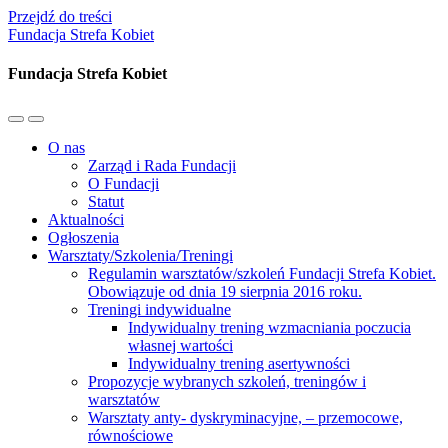
Przejdź do treści
Fundacja Strefa Kobiet
Fundacja Strefa Kobiet
Przełącz
Przełącz
menu
pole
O nas
mobilne
wyszukiwania
Zarząd i Rada Fundacji
O Fundacji
Statut
Aktualności
Ogłoszenia
Warsztaty/Szkolenia/Treningi
Regulamin warsztatów/szkoleń Fundacji Strefa Kobiet.
Obowiązuje od dnia 19 sierpnia 2016 roku.
Treningi indywidualne
Indywidualny trening wzmacniania poczucia
własnej wartości
Indywidualny trening asertywności
Propozycje wybranych szkoleń, treningów i
warsztatów
Warsztaty anty- dyskryminacyjne, – przemocowe,
równościowe