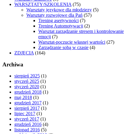
WARSZTATY/SZKOLENIA
(75)
Warsztaty językowe dla młodziezy
(5)
Warsztaty rozwojowe dla Pań
(57)
Trening asertywności
(7)
Trening Automotywacji
(2)
Warsztat zarządzanie stresem i kontrolowanie
emocji
(7)
Warsztat-poczucie własnej wartości
(27)
Zarządzanie sobą w czasie
(4)
ZDJĘCIA
(164)
Archiwa
sierpień 2025
(1)
styczeń 2025
(1)
styczeń 2020
(1)
grudzień 2018
(1)
maj 2018
(1)
grudzień 2017
(1)
sierpień 2017
(1)
lipiec 2017
(1)
styczeń 2017
(1)
grudzień 2016
(4)
listopad 2016
(5)