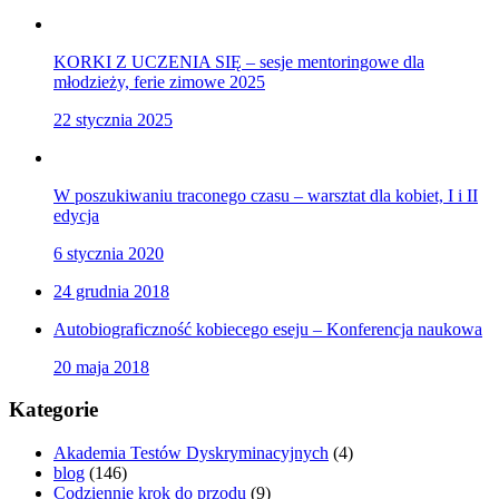
KORKI Z UCZENIA SIĘ – sesje mentoringowe dla
młodzieży, ferie zimowe 2025
22 stycznia 2025
W poszukiwaniu traconego czasu – warsztat dla kobiet, I i II
edycja
6 stycznia 2020
24 grudnia 2018
Autobiograficzność kobiecego eseju – Konferencja naukowa
20 maja 2018
Kategorie
Akademia Testów Dyskryminacyjnych
(4)
blog
(146)
Codziennie krok do przodu
(9)