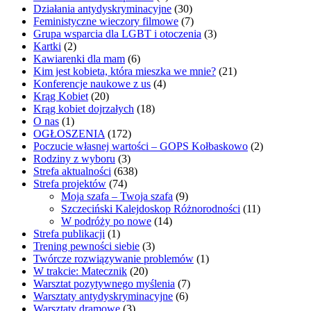
Działania antydyskryminacyjne
(30)
Feministyczne wieczory filmowe
(7)
Grupa wsparcia dla LGBT i otoczenia
(3)
Kartki
(2)
Kawiarenki dla mam
(6)
Kim jest kobieta, która mieszka we mnie?
(21)
Konferencje naukowe z us
(4)
Krąg Kobiet
(20)
Krąg kobiet dojrzałych
(18)
O nas
(1)
OGŁOSZENIA
(172)
Poczucie własnej wartości – GOPS Kołbaskowo
(2)
Rodziny z wyboru
(3)
Strefa aktualności
(638)
Strefa projektów
(74)
Moja szafa – Twoja szafa
(9)
Szczeciński Kalejdoskop Różnorodności
(11)
W podróży po nowe
(14)
Strefa publikacji
(1)
Trening pewności siebie
(3)
Twórcze rozwiązywanie problemów
(1)
W trakcie: Matecznik
(20)
Warsztat pozytywnego myślenia
(7)
Warsztaty antydyskryminacyjne
(6)
Warsztaty dramowe
(3)