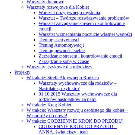
Warsztaty dramowe
Warsztaty rozwojowe dla Kobiet
Warsztat pozytywnego myślenia
Warsztat – Twórcze rozwiązywanie problemów
Warsztat zarządzanie stresem i kontrolowanie
emocji
Warsztat wzmacniania poczucie własnej wartości
Trening asertywności
Trening Automotywacji
Trening pewności siebie
Zarządzanie stresem i kontrolowanie emocji
Zarządzanie sobą w czasie
Warsztaty językowe dla młodziezy
Projekty
W trakcie: Strefa Aktywnego Rodzica
Warsztaty wychowawcze dla rodziców –
Nastolatek, czyli kto?
01.10.2015 Warsztaty wychowawcze dla
rodziców nastolatków za nami
W trakcie: Krąg Kobiet
W trakcie: Warsztaty rozwoju osobistego dla kobiet –
W podróży po nowe!
W trakcie: CODZIENNIE KROK DO PRZODU!
CODZIENNIE KROK DO PRZODU –
ANNA, świat ciszy i teatr