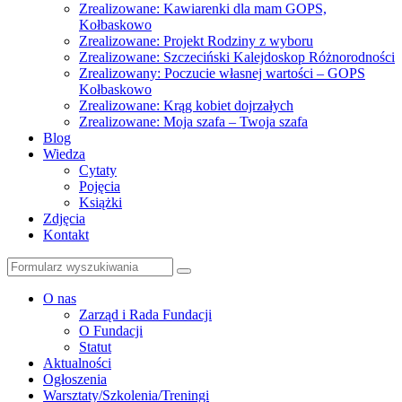
Zrealizowane: Kawiarenki dla mam GOPS,
Kołbaskowo
Zrealizowane: Projekt Rodziny z wyboru
Zrealizowane: Szczeciński Kalejdoskop Różnorodności
Zrealizowany: Poczucie własnej wartości – GOPS
Kołbaskowo
Zrealizowane: Krąg kobiet dojrzałych
Zrealizowane: Moja szafa – Twoja szafa
Blog
Wiedza
Cytaty
Pojęcia
Książki
Zdjęcia
Kontakt
Szukaj
O nas
Zarząd i Rada Fundacji
O Fundacji
Statut
Aktualności
Ogłoszenia
Warsztaty/Szkolenia/Treningi