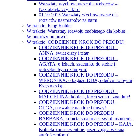
Warsztaty wychowawcze dla rodziców –
Nastolatek, czyli kto?
01.10.2015 Warsztaty wychowawcze dla
rodziców nastolatków za nami
W trakcie: Krąg Kobiet
W trakcie: Warsztaty rozwoju osobistego dla kobiet –
W podróży po nowe!
W trakcie: CODZIENNIE KROK DO PRZODU!
CODZIENNIE KROK DO PRZODU –
ANNA, świat ciszy i teatr
CODZIENNIE KROK DO PRZODU –
AGATA, o lękach, szacunku do siebie i
potrzebie bycia z innymi!
CODZIENNIE KROK DO PRZODU –
WERONIKA: o bagażu DDA, o tańcu i o byciu
Księżniczką!
CODZIENNIE KROK DO PRZODU –
MARCELINA: kobieta, która szuka i znajduje!
CODZIENNIE KROK DO PRZODU –
OLGA, o gwałcie na ciele i duszy!
CODZIENNIE KROK DO PRZODU –
BARBARA, kobieta smakująca świat pisaniem.
CODZIENNIE KROK DO PRZODU – KAJA,
Kobieta konsekwentnie poszerzająca własną
strefę komfortu!