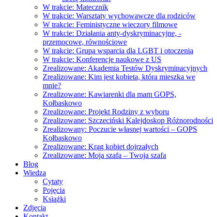
W trakcie: Matecznik
W trakcie: Warsztaty wychowawcze dla rodziców
W trakcie: Feministyczne wieczory filmowe
W trakcie: Działania anty-dyskryminacyjne, -
przemocowe, równościowe
W trakcie: Grupa wsparcia dla LGBT i otoczenia
W trakcie: Konferencje naukowe z US
Zrealizowane: Akademia Testów Dyskryminacyjnych
Zrealizowane: Kim jest kobieta, która mieszka we
mnie?
Zrealizowane: Kawiarenki dla mam GOPS,
Kołbaskowo
Zrealizowane: Projekt Rodziny z wyboru
Zrealizowane: Szczeciński Kalejdoskop Różnorodności
Zrealizowany: Poczucie własnej wartości – GOPS
Kołbaskowo
Zrealizowane: Krąg kobiet dojrzałych
Zrealizowane: Moja szafa – Twoja szafa
Blog
Wiedza
Cytaty
Pojęcia
Książki
Zdjęcia
Kontakt