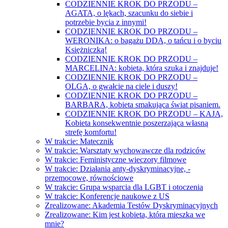
CODZIENNIE KROK DO PRZODU –
AGATA, o lękach, szacunku do siebie i
potrzebie bycia z innymi!
CODZIENNIE KROK DO PRZODU –
WERONIKA: o bagażu DDA, o tańcu i o byciu
Księżniczką!
CODZIENNIE KROK DO PRZODU –
MARCELINA: kobieta, która szuka i znajduje!
CODZIENNIE KROK DO PRZODU –
OLGA, o gwałcie na ciele i duszy!
CODZIENNIE KROK DO PRZODU –
BARBARA, kobieta smakująca świat pisaniem.
CODZIENNIE KROK DO PRZODU – KAJA,
Kobieta konsekwentnie poszerzająca własną
strefę komfortu!
W trakcie: Matecznik
W trakcie: Warsztaty wychowawcze dla rodziców
W trakcie: Feministyczne wieczory filmowe
W trakcie: Działania anty-dyskryminacyjne, -
przemocowe, równościowe
W trakcie: Grupa wsparcia dla LGBT i otoczenia
W trakcie: Konferencje naukowe z US
Zrealizowane: Akademia Testów Dyskryminacyjnych
Zrealizowane: Kim jest kobieta, która mieszka we
mnie?