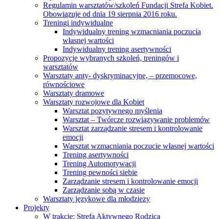
Regulamin warsztatów/szkoleń Fundacji Strefa Kobiet.
Obowiązuje od dnia 19 sierpnia 2016 roku.
Treningi indywidualne
Indywidualny trening wzmacniania poczucia
własnej wartości
Indywidualny trening asertywności
Propozycje wybranych szkoleń, treningów i
warsztatów
Warsztaty anty- dyskryminacyjne, – przemocowe,
równościowe
Warsztaty dramowe
Warsztaty rozwojowe dla Kobiet
Warsztat pozytywnego myślenia
Warsztat – Twórcze rozwiązywanie problemów
Warsztat zarządzanie stresem i kontrolowanie
emocji
Warsztat wzmacniania poczucie własnej wartości
Trening asertywności
Trening Automotywacji
Trening pewności siebie
Zarządzanie stresem i kontrolowanie emocji
Zarządzanie sobą w czasie
Warsztaty językowe dla młodziezy
Projekty
W trakcie: Strefa Aktywnego Rodzica