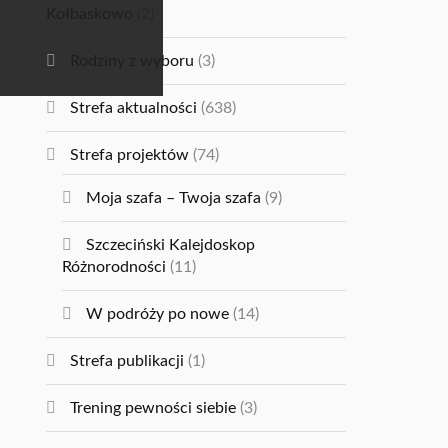
Kołbaskowo
(2)
Rodziny z wyboru
(3)
Strefa aktualności
(638)
Strefa projektów
(74)
Moja szafa – Twoja szafa
(9)
Szczeciński Kalejdoskop
Różnorodności
(11)
W podróży po nowe
(14)
Strefa publikacji
(1)
Trening pewności siebie
(3)