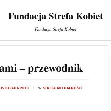
Fundacja Strefa Kobiet
Fundacja Strefa Kobiet
a
Warsztaty/Szkolenia/Treningi
Projekty
Blog
tami – przewodnik
LISTOPADA 2013
W
STREFA AKTUALNOŚCI