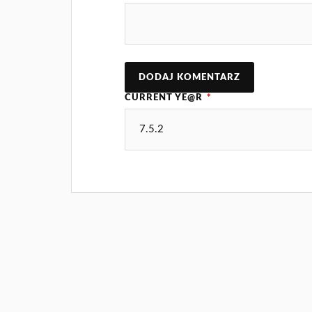
CURRENT YE@R
*