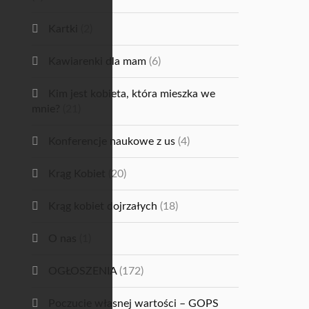
Kartki
(2)
Kawiarenki dla mam
(6)
Kim jest kobieta, która mieszka we
mnie?
(21)
Konferencje naukowe z us
(4)
Krąg Kobiet
(20)
Krąg kobiet dojrzałych
(18)
O nas
(1)
OGŁOSZENIA
(172)
Poczucie własnej wartości – GOPS