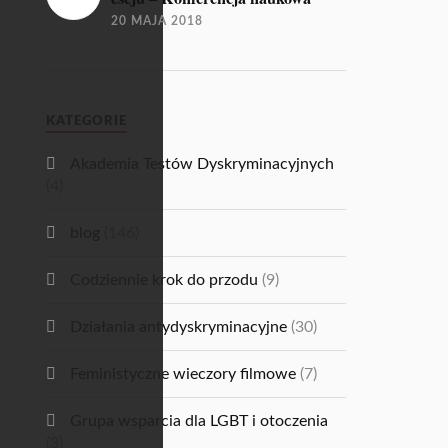
20 MAJA 2018
KATEGORIE
Akademia Testów Dyskryminacyjnych
(4)
blog
(146)
Codziennie krok do przodu
(9)
Działania antydyskryminacyjne
(30)
Feministyczne wieczory filmowe
(7)
Grupa wsparcia dla LGBT i otoczenia
(3)