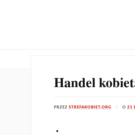
O nas
Aktualności
Ogłoszeni
Handel kobie
PRZEZ
STREFAKOBIET.ORG
O
21 