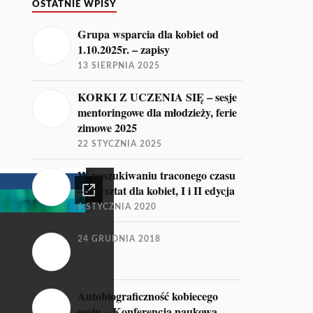
OSTATNIE WPISY
Grupa wsparcia dla kobiet od
1.10.2025r. – zapisy
13 SIERPNIA 2025
KORKI Z UCZENIA SIĘ – sesje
mentoringowe dla młodzieży, ferie
zimowe 2025
22 STYCZNIA 2025
W poszukiwaniu traconego czasu
– warsztat dla kobiet, I i II edycja
6 STYCZNIA 2020
24 GRUDNIA 2018
Autobiograficzność kobiecego
eseju – Konferencja naukowa