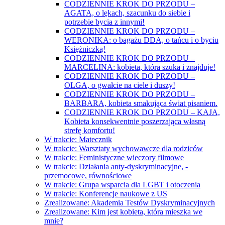
CODZIENNIE KROK DO PRZODU –
AGATA, o lękach, szacunku do siebie i
potrzebie bycia z innymi!
CODZIENNIE KROK DO PRZODU –
WERONIKA: o bagażu DDA, o tańcu i o byciu
Księżniczką!
CODZIENNIE KROK DO PRZODU –
MARCELINA: kobieta, która szuka i znajduje!
CODZIENNIE KROK DO PRZODU –
OLGA, o gwałcie na ciele i duszy!
CODZIENNIE KROK DO PRZODU –
BARBARA, kobieta smakująca świat pisaniem.
CODZIENNIE KROK DO PRZODU – KAJA,
Kobieta konsekwentnie poszerzająca własną
strefę komfortu!
W trakcie: Matecznik
W trakcie: Warsztaty wychowawcze dla rodziców
W trakcie: Feministyczne wieczory filmowe
W trakcie: Działania anty-dyskryminacyjne, -
przemocowe, równościowe
W trakcie: Grupa wsparcia dla LGBT i otoczenia
W trakcie: Konferencje naukowe z US
Zrealizowane: Akademia Testów Dyskryminacyjnych
Zrealizowane: Kim jest kobieta, która mieszka we
mnie?