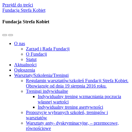
Przejdź do treści
Fundacja Strefa Kobiet
Fundacja Strefa Kobiet
Przełącz
Przełącz
menu
pole
O nas
mobilne
wyszukiwania
Zarząd i Rada Fundacji
O Fundacji
Statut
Aktualności
Ogłoszenia
Warsztaty/Szkolenia/Treningi
Regulamin warsztatów/szkoleń Fundacji Strefa Kobiet.
Obowiązuje od dnia 19 sierpnia 2016 roku.
Treningi indywidualne
Indywidualny trening wzmacniania poczucia
własnej wartości
Indywidualny trening asertywności
Propozycje wybranych szkoleń, treningów i
warsztatów
Warsztaty anty- dyskryminacyjne, – przemocowe,
równościowe