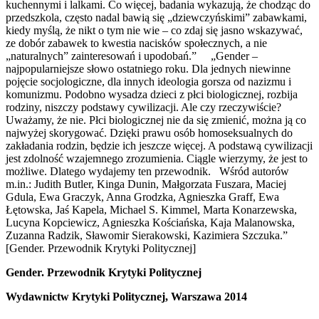
kuchennymi i lalkami. Co więcej, badania wykazują, że chodząc do
przedszkola, często nadal bawią się „dziewczyńskimi” zabawkami,
kiedy myślą, że nikt o tym nie wie – co zdaj się jasno wskazywać,
ze dobór zabawek to kwestia nacisków społecznych, a nie
„naturalnych” zainteresowań i upodobań.” „Gender –
najpopularniejsze słowo ostatniego roku. Dla jednych niewinne
pojęcie socjologiczne, dla innych ideologia gorsza od nazizmu i
komunizmu. Podobno wysadza dzieci z płci biologicznej, rozbija
rodziny, niszczy podstawy cywilizacji. Ale czy rzeczywiście?
Uważamy, że nie. Płci biologicznej nie da się zmienić, można ją co
najwyżej skorygować. Dzięki prawu osób homoseksualnych do
zakładania rodzin, będzie ich jeszcze więcej. A podstawą cywilizacji
jest zdolność wzajemnego zrozumienia. Ciągle wierzymy, że jest to
możliwe. Dlatego wydajemy ten przewodnik. Wśród autorów
m.in.: Judith Butler, Kinga Dunin, Małgorzata Fuszara, Maciej
Gdula, Ewa Graczyk, Anna Grodzka, Agnieszka Graff, Ewa
Łętowska, Jaś Kapela, Michael S. Kimmel, Marta Konarzewska,
Lucyna Kopciewicz, Agnieszka Kościańska, Kaja Malanowska,
Zuzanna Radzik, Sławomir Sierakowski, Kazimiera Szczuka.”
[Gender. Przewodnik Krytyki Politycznej]
Gender. Przewodnik Krytyki Politycznej
Wydawnictw Krytyki Politycznej, Warszawa 2014