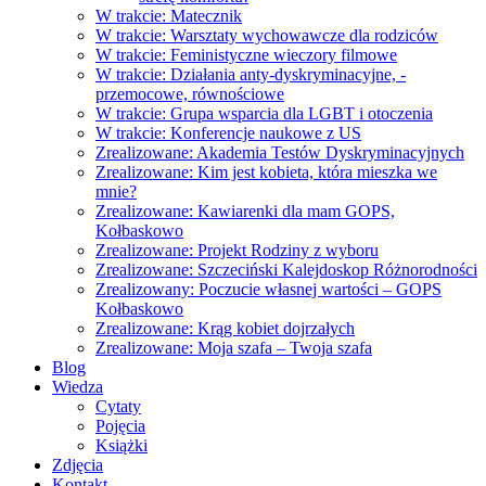
W trakcie: Matecznik
W trakcie: Warsztaty wychowawcze dla rodziców
W trakcie: Feministyczne wieczory filmowe
W trakcie: Działania anty-dyskryminacyjne, -
przemocowe, równościowe
W trakcie: Grupa wsparcia dla LGBT i otoczenia
W trakcie: Konferencje naukowe z US
Zrealizowane: Akademia Testów Dyskryminacyjnych
Zrealizowane: Kim jest kobieta, która mieszka we
mnie?
Zrealizowane: Kawiarenki dla mam GOPS,
Kołbaskowo
Zrealizowane: Projekt Rodziny z wyboru
Zrealizowane: Szczeciński Kalejdoskop Różnorodności
Zrealizowany: Poczucie własnej wartości – GOPS
Kołbaskowo
Zrealizowane: Krąg kobiet dojrzałych
Zrealizowane: Moja szafa – Twoja szafa
Blog
Wiedza
Cytaty
Pojęcia
Książki
Zdjęcia
Kontakt