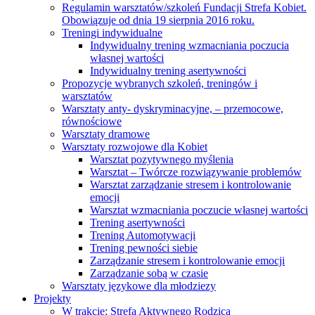
Regulamin warsztatów/szkoleń Fundacji Strefa Kobiet.
Obowiązuje od dnia 19 sierpnia 2016 roku.
Treningi indywidualne
Indywidualny trening wzmacniania poczucia
własnej wartości
Indywidualny trening asertywności
Propozycje wybranych szkoleń, treningów i
warsztatów
Warsztaty anty- dyskryminacyjne, – przemocowe,
równościowe
Warsztaty dramowe
Warsztaty rozwojowe dla Kobiet
Warsztat pozytywnego myślenia
Warsztat – Twórcze rozwiązywanie problemów
Warsztat zarządzanie stresem i kontrolowanie
emocji
Warsztat wzmacniania poczucie własnej wartości
Trening asertywności
Trening Automotywacji
Trening pewności siebie
Zarządzanie stresem i kontrolowanie emocji
Zarządzanie sobą w czasie
Warsztaty językowe dla młodziezy
Projekty
W trakcie: Strefa Aktywnego Rodzica