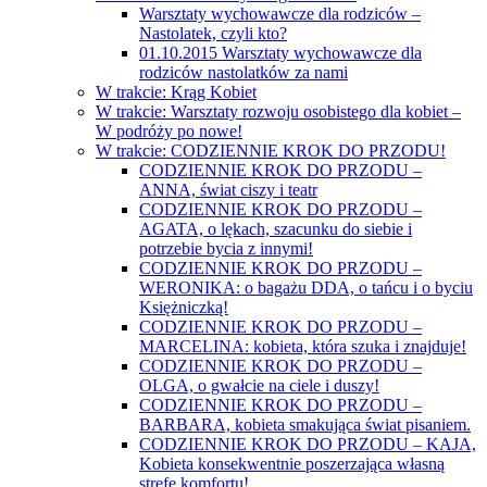
Warsztaty wychowawcze dla rodziców –
Nastolatek, czyli kto?
01.10.2015 Warsztaty wychowawcze dla
rodziców nastolatków za nami
W trakcie: Krąg Kobiet
W trakcie: Warsztaty rozwoju osobistego dla kobiet –
W podróży po nowe!
W trakcie: CODZIENNIE KROK DO PRZODU!
CODZIENNIE KROK DO PRZODU –
ANNA, świat ciszy i teatr
CODZIENNIE KROK DO PRZODU –
AGATA, o lękach, szacunku do siebie i
potrzebie bycia z innymi!
CODZIENNIE KROK DO PRZODU –
WERONIKA: o bagażu DDA, o tańcu i o byciu
Księżniczką!
CODZIENNIE KROK DO PRZODU –
MARCELINA: kobieta, która szuka i znajduje!
CODZIENNIE KROK DO PRZODU –
OLGA, o gwałcie na ciele i duszy!
CODZIENNIE KROK DO PRZODU –
BARBARA, kobieta smakująca świat pisaniem.
CODZIENNIE KROK DO PRZODU – KAJA,
Kobieta konsekwentnie poszerzająca własną
strefę komfortu!