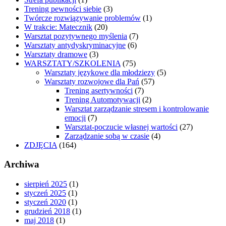
Trening pewności siebie
(3)
Twórcze rozwiązywanie problemów
(1)
W trakcie: Matecznik
(20)
Warsztat pozytywnego myślenia
(7)
Warsztaty antydyskryminacyjne
(6)
Warsztaty dramowe
(3)
WARSZTATY/SZKOLENIA
(75)
Warsztaty językowe dla młodziezy
(5)
Warsztaty rozwojowe dla Pań
(57)
Trening asertywności
(7)
Trening Automotywacji
(2)
Warsztat zarządzanie stresem i kontrolowanie
emocji
(7)
Warsztat-poczucie własnej wartości
(27)
Zarządzanie sobą w czasie
(4)
ZDJĘCIA
(164)
Archiwa
sierpień 2025
(1)
styczeń 2025
(1)
styczeń 2020
(1)
grudzień 2018
(1)
maj 2018
(1)