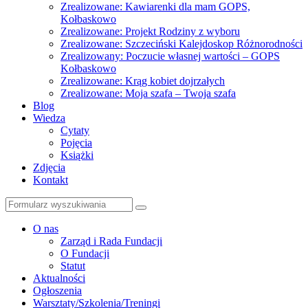
Zrealizowane: Kawiarenki dla mam GOPS,
Kołbaskowo
Zrealizowane: Projekt Rodziny z wyboru
Zrealizowane: Szczeciński Kalejdoskop Różnorodności
Zrealizowany: Poczucie własnej wartości – GOPS
Kołbaskowo
Zrealizowane: Krąg kobiet dojrzałych
Zrealizowane: Moja szafa – Twoja szafa
Blog
Wiedza
Cytaty
Pojęcia
Książki
Zdjęcia
Kontakt
Szukaj
O nas
Zarząd i Rada Fundacji
O Fundacji
Statut
Aktualności
Ogłoszenia
Warsztaty/Szkolenia/Treningi