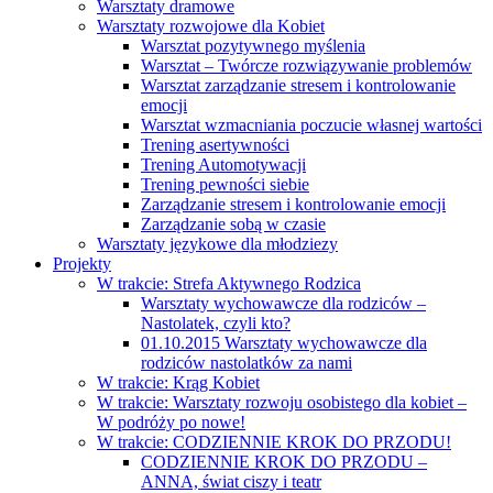
Warsztaty dramowe
Warsztaty rozwojowe dla Kobiet
Warsztat pozytywnego myślenia
Warsztat – Twórcze rozwiązywanie problemów
Warsztat zarządzanie stresem i kontrolowanie
emocji
Warsztat wzmacniania poczucie własnej wartości
Trening asertywności
Trening Automotywacji
Trening pewności siebie
Zarządzanie stresem i kontrolowanie emocji
Zarządzanie sobą w czasie
Warsztaty językowe dla młodziezy
Projekty
W trakcie: Strefa Aktywnego Rodzica
Warsztaty wychowawcze dla rodziców –
Nastolatek, czyli kto?
01.10.2015 Warsztaty wychowawcze dla
rodziców nastolatków za nami
W trakcie: Krąg Kobiet
W trakcie: Warsztaty rozwoju osobistego dla kobiet –
W podróży po nowe!
W trakcie: CODZIENNIE KROK DO PRZODU!
CODZIENNIE KROK DO PRZODU –
ANNA, świat ciszy i teatr