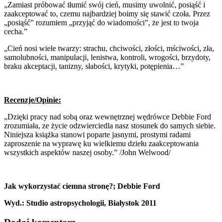
„Zamiast próbować tłumić swój cień, musimy uwolnić, posiąść i
zaakceptować to, czemu najbardziej boimy się stawić czoła. Przez
„posiąść” rozumiem „przyjąć do wiadomości”, że jest to twoja
cecha.”
„Cień nosi wiele twarzy: strachu, chciwości, złości, mściwości, zła,
samolubności, manipulacji, lenistwa, kontroli, wrogości, brzydoty,
braku akceptacji, tanizny, słabości, krytyki, potępienia…”
Recenzje/Opinie:
„Dzięki pracy nad sobą oraz wewnętrznej wędrówce Debbie Ford
zrozumiała, ze życie odzwierciedla nasz stosunek do samych siebie.
Niniejsza książka stanowi poparte jasnymi, prostymi radami
zaproszenie na wyprawę ku wielkiemu dziełu zaakceptowania
wszystkich aspektów naszej osoby.” /John Welwood/
Jak wykorzystać ciemna stronę?; Debbie Ford
Wyd.: Studio astropsychologii, Białystok 2011