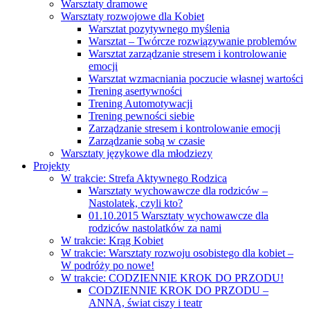
Warsztaty dramowe
Warsztaty rozwojowe dla Kobiet
Warsztat pozytywnego myślenia
Warsztat – Twórcze rozwiązywanie problemów
Warsztat zarządzanie stresem i kontrolowanie
emocji
Warsztat wzmacniania poczucie własnej wartości
Trening asertywności
Trening Automotywacji
Trening pewności siebie
Zarządzanie stresem i kontrolowanie emocji
Zarządzanie sobą w czasie
Warsztaty językowe dla młodziezy
Projekty
W trakcie: Strefa Aktywnego Rodzica
Warsztaty wychowawcze dla rodziców –
Nastolatek, czyli kto?
01.10.2015 Warsztaty wychowawcze dla
rodziców nastolatków za nami
W trakcie: Krąg Kobiet
W trakcie: Warsztaty rozwoju osobistego dla kobiet –
W podróży po nowe!
W trakcie: CODZIENNIE KROK DO PRZODU!
CODZIENNIE KROK DO PRZODU –
ANNA, świat ciszy i teatr