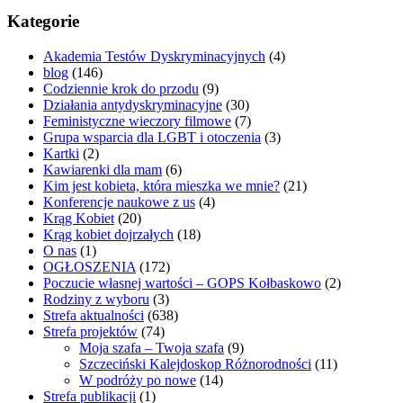
Kategorie
Akademia Testów Dyskryminacyjnych
(4)
blog
(146)
Codziennie krok do przodu
(9)
Działania antydyskryminacyjne
(30)
Feministyczne wieczory filmowe
(7)
Grupa wsparcia dla LGBT i otoczenia
(3)
Kartki
(2)
Kawiarenki dla mam
(6)
Kim jest kobieta, która mieszka we mnie?
(21)
Konferencje naukowe z us
(4)
Krąg Kobiet
(20)
Krąg kobiet dojrzałych
(18)
O nas
(1)
OGŁOSZENIA
(172)
Poczucie własnej wartości – GOPS Kołbaskowo
(2)
Rodziny z wyboru
(3)
Strefa aktualności
(638)
Strefa projektów
(74)
Moja szafa – Twoja szafa
(9)
Szczeciński Kalejdoskop Różnorodności
(11)
W podróży po nowe
(14)
Strefa publikacji
(1)