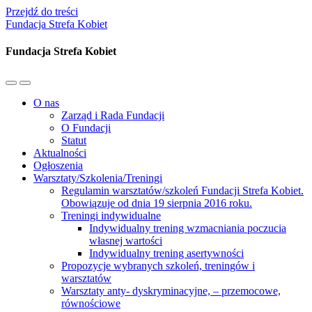
Przejdź do treści
Fundacja Strefa Kobiet
Fundacja Strefa Kobiet
Przełącz
Przełącz
menu
pole
O nas
mobilne
wyszukiwania
Zarząd i Rada Fundacji
O Fundacji
Statut
Aktualności
Ogłoszenia
Warsztaty/Szkolenia/Treningi
Regulamin warsztatów/szkoleń Fundacji Strefa Kobiet.
Obowiązuje od dnia 19 sierpnia 2016 roku.
Treningi indywidualne
Indywidualny trening wzmacniania poczucia
własnej wartości
Indywidualny trening asertywności
Propozycje wybranych szkoleń, treningów i
warsztatów
Warsztaty anty- dyskryminacyjne, – przemocowe,
równościowe