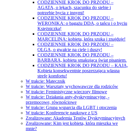
CODZIENNIE KROK DO PRZODU –
AGATA, o lękach, szacunku do siebie i
potrzebie bycia z innymi!
CODZIENNIE KROK DO PRZODU –
WERONIKA: o bagażu DDA, o tańcu i o byciu
Księżniczką!
CODZIENNIE KROK DO PRZODU –
MARCELINA: kobieta, która szuka i znajduje!
CODZIENNIE KROK DO PRZODU –
OLGA, o gwałcie na ciele i duszy!
CODZIENNIE KROK DO PRZODU –
BARBARA, kobieta smakująca świat pisaniem.
CODZIENNIE KROK DO PRZODU – KAJA,
Kobieta konsekwentnie poszerzająca własną
strefę komfortu!
W trakcie: Matecznik
W trakcie: Warsztaty wychowawcze dla rodziców
W trakcie: Feministyczne wieczory filmowe
W trakcie: Działania anty-dyskryminacyjne, -
przemocowe, równościowe
W trakcie: Grupa wsparcia dla LGBT i otoczenia
W trakcie: Konferencje naukowe z US
Zrealizowane: Akademia Testów Dyskryminacyjnych
Zrealizowane: Kim jest kobieta, która mieszka we
mnie?