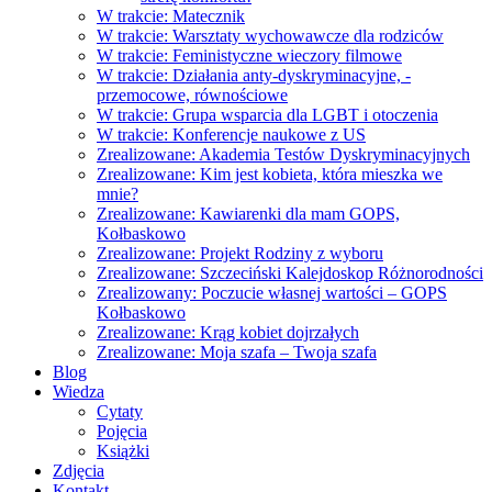
W trakcie: Matecznik
W trakcie: Warsztaty wychowawcze dla rodziców
W trakcie: Feministyczne wieczory filmowe
W trakcie: Działania anty-dyskryminacyjne, -
przemocowe, równościowe
W trakcie: Grupa wsparcia dla LGBT i otoczenia
W trakcie: Konferencje naukowe z US
Zrealizowane: Akademia Testów Dyskryminacyjnych
Zrealizowane: Kim jest kobieta, która mieszka we
mnie?
Zrealizowane: Kawiarenki dla mam GOPS,
Kołbaskowo
Zrealizowane: Projekt Rodziny z wyboru
Zrealizowane: Szczeciński Kalejdoskop Różnorodności
Zrealizowany: Poczucie własnej wartości – GOPS
Kołbaskowo
Zrealizowane: Krąg kobiet dojrzałych
Zrealizowane: Moja szafa – Twoja szafa
Blog
Wiedza
Cytaty
Pojęcia
Książki
Zdjęcia
Kontakt