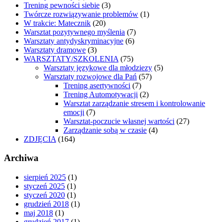
Trening pewności siebie
(3)
Twórcze rozwiązywanie problemów
(1)
W trakcie: Matecznik
(20)
Warsztat pozytywnego myślenia
(7)
Warsztaty antydyskryminacyjne
(6)
Warsztaty dramowe
(3)
WARSZTATY/SZKOLENIA
(75)
Warsztaty językowe dla młodziezy
(5)
Warsztaty rozwojowe dla Pań
(57)
Trening asertywności
(7)
Trening Automotywacji
(2)
Warsztat zarządzanie stresem i kontrolowanie
emocji
(7)
Warsztat-poczucie własnej wartości
(27)
Zarządzanie sobą w czasie
(4)
ZDJĘCIA
(164)
Archiwa
sierpień 2025
(1)
styczeń 2025
(1)
styczeń 2020
(1)
grudzień 2018
(1)
maj 2018
(1)
grudzień 2017
(1)