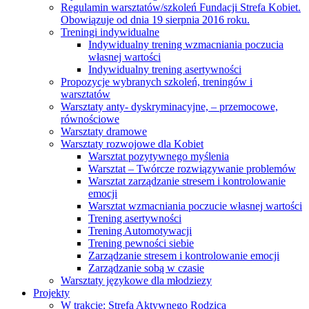
Regulamin warsztatów/szkoleń Fundacji Strefa Kobiet.
Obowiązuje od dnia 19 sierpnia 2016 roku.
Treningi indywidualne
Indywidualny trening wzmacniania poczucia
własnej wartości
Indywidualny trening asertywności
Propozycje wybranych szkoleń, treningów i
warsztatów
Warsztaty anty- dyskryminacyjne, – przemocowe,
równościowe
Warsztaty dramowe
Warsztaty rozwojowe dla Kobiet
Warsztat pozytywnego myślenia
Warsztat – Twórcze rozwiązywanie problemów
Warsztat zarządzanie stresem i kontrolowanie
emocji
Warsztat wzmacniania poczucie własnej wartości
Trening asertywności
Trening Automotywacji
Trening pewności siebie
Zarządzanie stresem i kontrolowanie emocji
Zarządzanie sobą w czasie
Warsztaty językowe dla młodziezy
Projekty
W trakcie: Strefa Aktywnego Rodzica