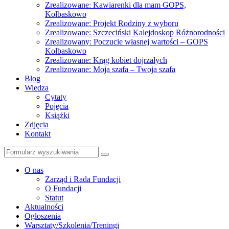
Zrealizowane: Kawiarenki dla mam GOPS,
Kołbaskowo
Zrealizowane: Projekt Rodziny z wyboru
Zrealizowane: Szczeciński Kalejdoskop Różnorodności
Zrealizowany: Poczucie własnej wartości – GOPS
Kołbaskowo
Zrealizowane: Krąg kobiet dojrzałych
Zrealizowane: Moja szafa – Twoja szafa
Blog
Wiedza
Cytaty
Pojęcia
Książki
Zdjęcia
Kontakt
Szukaj
O nas
Zarząd i Rada Fundacji
O Fundacji
Statut
Aktualności
Ogłoszenia
Warsztaty/Szkolenia/Treningi