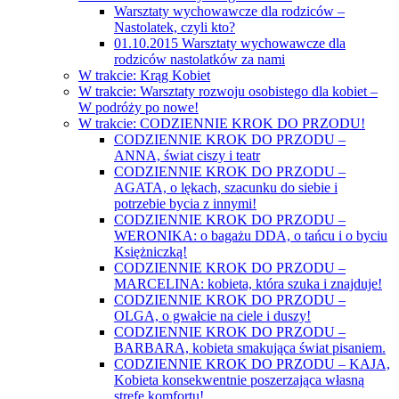
Warsztaty wychowawcze dla rodziców –
Nastolatek, czyli kto?
01.10.2015 Warsztaty wychowawcze dla
rodziców nastolatków za nami
W trakcie: Krąg Kobiet
W trakcie: Warsztaty rozwoju osobistego dla kobiet –
W podróży po nowe!
W trakcie: CODZIENNIE KROK DO PRZODU!
CODZIENNIE KROK DO PRZODU –
ANNA, świat ciszy i teatr
CODZIENNIE KROK DO PRZODU –
AGATA, o lękach, szacunku do siebie i
potrzebie bycia z innymi!
CODZIENNIE KROK DO PRZODU –
WERONIKA: o bagażu DDA, o tańcu i o byciu
Księżniczką!
CODZIENNIE KROK DO PRZODU –
MARCELINA: kobieta, która szuka i znajduje!
CODZIENNIE KROK DO PRZODU –
OLGA, o gwałcie na ciele i duszy!
CODZIENNIE KROK DO PRZODU –
BARBARA, kobieta smakująca świat pisaniem.
CODZIENNIE KROK DO PRZODU – KAJA,
Kobieta konsekwentnie poszerzająca własną
strefę komfortu!