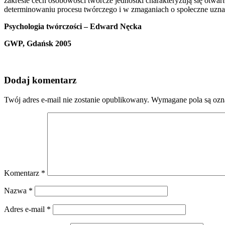
zakresie cech osobowości twórcze jednostki charakteryzują się otwart
determinowaniu procesu twórczego i w zmaganiach o społeczne uznani
Psychologia twórczości – Edward Nęcka
GWP, Gdańsk 2005
Dodaj komentarz
Twój adres e-mail nie zostanie opublikowany.
Wymagane pola są oz
Komentarz
*
Nazwa
*
Adres e-mail
*