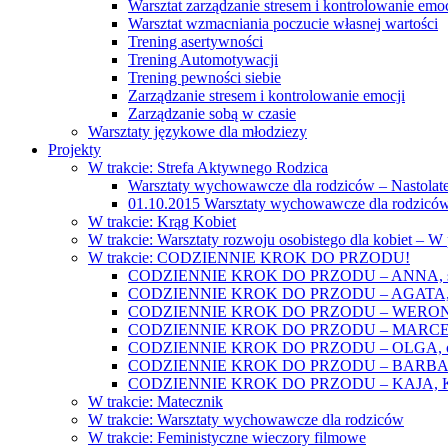
Warsztat zarządzanie stresem i kontrolowanie emoc
Warsztat wzmacniania poczucie własnej wartości
Trening asertywności
Trening Automotywacji
Trening pewności siebie
Zarządzanie stresem i kontrolowanie emocji
Zarządzanie sobą w czasie
Warsztaty językowe dla młodziezy
Projekty
W trakcie: Strefa Aktywnego Rodzica
Warsztaty wychowawcze dla rodziców – Nastolatek
01.10.2015 Warsztaty wychowawcze dla rodziców
W trakcie: Krąg Kobiet
W trakcie: Warsztaty rozwoju osobistego dla kobiet – 
W trakcie: CODZIENNIE KROK DO PRZODU!
CODZIENNIE KROK DO PRZODU – ANNA, świat
CODZIENNIE KROK DO PRZODU – AGATA, o lękac
CODZIENNIE KROK DO PRZODU – WERONIKA: o
CODZIENNIE KROK DO PRZODU – MARCELINA: k
CODZIENNIE KROK DO PRZODU – OLGA, o gwał
CODZIENNIE KROK DO PRZODU – BARBARA, ko
CODZIENNIE KROK DO PRZODU – KAJA, Kobieta 
W trakcie: Matecznik
W trakcie: Warsztaty wychowawcze dla rodziców
W trakcie: Feministyczne wieczory filmowe