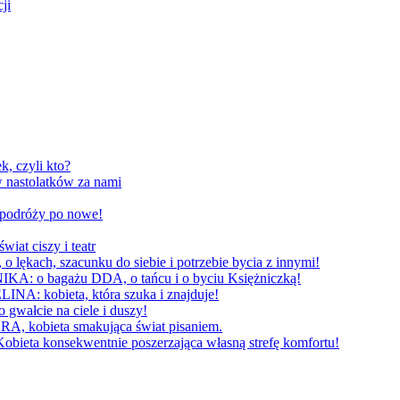
ji
, czyli kto?
 nastolatków za nami
W podróży po nowe!
 ciszy i teatr
h, szacunku do siebie i potrzebie bycia z innymi!
 bagażu DDA, o tańcu i o byciu Księżniczką!
obieta, która szuka i znajduje!
cie na ciele i duszy!
bieta smakująca świat pisaniem.
konsekwentnie poszerzająca własną strefę komfortu!