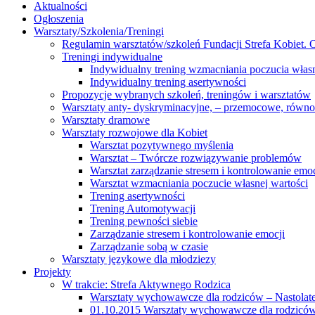
Aktualności
Ogłoszenia
Warsztaty/Szkolenia/Treningi
Regulamin warsztatów/szkoleń Fundacji Strefa Kobiet. O
Treningi indywidualne
Indywidualny trening wzmacniania poczucia własn
Indywidualny trening asertywności
Propozycje wybranych szkoleń, treningów i warsztatów
Warsztaty anty- dyskryminacyjne, – przemocowe, równ
Warsztaty dramowe
Warsztaty rozwojowe dla Kobiet
Warsztat pozytywnego myślenia
Warsztat – Twórcze rozwiązywanie problemów
Warsztat zarządzanie stresem i kontrolowanie emoc
Warsztat wzmacniania poczucie własnej wartości
Trening asertywności
Trening Automotywacji
Trening pewności siebie
Zarządzanie stresem i kontrolowanie emocji
Zarządzanie sobą w czasie
Warsztaty językowe dla młodziezy
Projekty
W trakcie: Strefa Aktywnego Rodzica
Warsztaty wychowawcze dla rodziców – Nastolatek
01.10.2015 Warsztaty wychowawcze dla rodziców