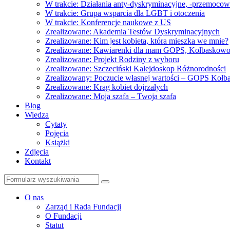
W trakcie: Działania anty-dyskryminacyjne, -przemoco
W trakcie: Grupa wsparcia dla LGBT i otoczenia
W trakcie: Konferencje naukowe z US
Zrealizowane: Akademia Testów Dyskryminacyjnych
Zrealizowane: Kim jest kobieta, która mieszka we mnie?
Zrealizowane: Kawiarenki dla mam GOPS, Kołbaskow
Zrealizowane: Projekt Rodziny z wyboru
Zrealizowane: Szczeciński Kalejdoskop Różnorodności
Zrealizowany: Poczucie własnej wartości – GOPS Koł
Zrealizowane: Krąg kobiet dojrzałych
Zrealizowane: Moja szafa – Twoja szafa
Blog
Wiedza
Cytaty
Pojęcia
Książki
Zdjęcia
Kontakt
Szukaj
O nas
Zarząd i Rada Fundacji
O Fundacji
Statut