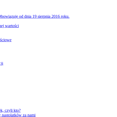
bowiązuje od dnia 19 sierpnia 2016 roku.
ej wartości
ościowe
ji
, czyli kto?
 nastolatków za nami