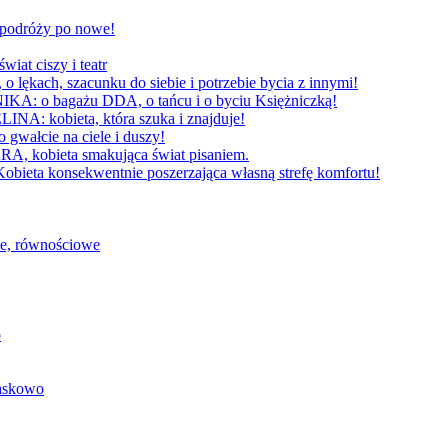
W podróży po nowe!
 ciszy i teatr
h, szacunku do siebie i potrzebie bycia z innymi!
 bagażu DDA, o tańcu i o byciu Księżniczką!
obieta, która szuka i znajduje!
cie na ciele i duszy!
bieta smakująca świat pisaniem.
konsekwentnie poszerzająca własną strefę komfortu!
we, równościowe
o
baskowo