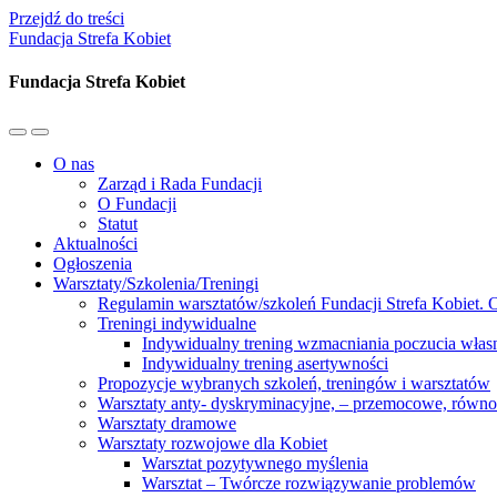
Przejdź do treści
Fundacja Strefa Kobiet
Fundacja Strefa Kobiet
Przełącz
Przełącz
menu
pole
O nas
mobilne
wyszukiwania
Zarząd i Rada Fundacji
O Fundacji
Statut
Aktualności
Ogłoszenia
Warsztaty/Szkolenia/Treningi
Regulamin warsztatów/szkoleń Fundacji Strefa Kobiet. O
Treningi indywidualne
Indywidualny trening wzmacniania poczucia własn
Indywidualny trening asertywności
Propozycje wybranych szkoleń, treningów i warsztatów
Warsztaty anty- dyskryminacyjne, – przemocowe, równ
Warsztaty dramowe
Warsztaty rozwojowe dla Kobiet
Warsztat pozytywnego myślenia
Warsztat – Twórcze rozwiązywanie problemów