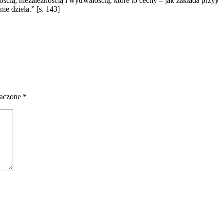
ością, niezależnością i wytrwałością, które to cechy – jak zakłada pr
e dzieła.” [s. 143]
naczone
*