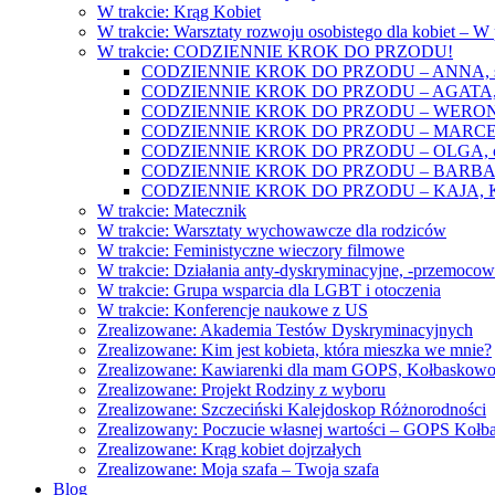
W trakcie: Krąg Kobiet
W trakcie: Warsztaty rozwoju osobistego dla kobiet – 
W trakcie: CODZIENNIE KROK DO PRZODU!
CODZIENNIE KROK DO PRZODU – ANNA, świat
CODZIENNIE KROK DO PRZODU – AGATA, o lękac
CODZIENNIE KROK DO PRZODU – WERONIKA: o
CODZIENNIE KROK DO PRZODU – MARCELINA: k
CODZIENNIE KROK DO PRZODU – OLGA, o gwał
CODZIENNIE KROK DO PRZODU – BARBARA, ko
CODZIENNIE KROK DO PRZODU – KAJA, Kobieta 
W trakcie: Matecznik
W trakcie: Warsztaty wychowawcze dla rodziców
W trakcie: Feministyczne wieczory filmowe
W trakcie: Działania anty-dyskryminacyjne, -przemoco
W trakcie: Grupa wsparcia dla LGBT i otoczenia
W trakcie: Konferencje naukowe z US
Zrealizowane: Akademia Testów Dyskryminacyjnych
Zrealizowane: Kim jest kobieta, która mieszka we mnie?
Zrealizowane: Kawiarenki dla mam GOPS, Kołbaskow
Zrealizowane: Projekt Rodziny z wyboru
Zrealizowane: Szczeciński Kalejdoskop Różnorodności
Zrealizowany: Poczucie własnej wartości – GOPS Koł
Zrealizowane: Krąg kobiet dojrzałych
Zrealizowane: Moja szafa – Twoja szafa
Blog