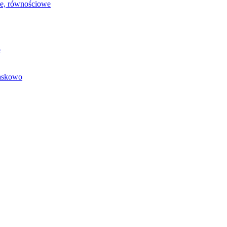
we, równościowe
o
baskowo