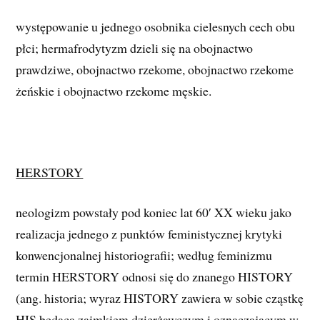
występowanie u jednego osobnika cielesnych cech obu
płci; hermafrodytyzm dzieli się na obojnactwo
prawdziwe, obojnactwo rzekome, obojnactwo rzekome
żeńskie i obojnactwo rzekome męskie.
HERSTORY
neologizm powstały pod koniec lat 60′ XX wieku jako
realizacja jednego z punktów feministycznej krytyki
konwencjonalnej historiografii; według feminizmu
termin HERSTORY odnosi się do znanego HISTORY
(ang. historia; wyraz HISTORY zawiera w sobie cząstkę
HIS będącą zaimkiem dzierżawczym i oznaczającym w