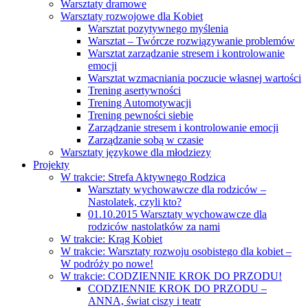
Warsztaty dramowe
Warsztaty rozwojowe dla Kobiet
Warsztat pozytywnego myślenia
Warsztat – Twórcze rozwiązywanie problemów
Warsztat zarządzanie stresem i kontrolowanie
emocji
Warsztat wzmacniania poczucie własnej wartości
Trening asertywności
Trening Automotywacji
Trening pewności siebie
Zarządzanie stresem i kontrolowanie emocji
Zarządzanie sobą w czasie
Warsztaty językowe dla młodziezy
Projekty
W trakcie: Strefa Aktywnego Rodzica
Warsztaty wychowawcze dla rodziców –
Nastolatek, czyli kto?
01.10.2015 Warsztaty wychowawcze dla
rodziców nastolatków za nami
W trakcie: Krąg Kobiet
W trakcie: Warsztaty rozwoju osobistego dla kobiet –
W podróży po nowe!
W trakcie: CODZIENNIE KROK DO PRZODU!
CODZIENNIE KROK DO PRZODU –
ANNA, świat ciszy i teatr