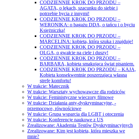
CODZIENNIE KROK DO PRZODU –
AGATA, o lękach, szacunku do siebie i
potrzebie bycia z innymi!
CODZIENNIE KROK DO PRZODU –
WERONIKA: o bagażu DDA, o tańcu i o byciu
Księżniczką!
CODZIENNIE KROK DO PRZODU –
MARCELINA: kobieta, która szuka i znajduje!
CODZIENNIE KROK DO PRZODU –
OLGA, o gwałcie na ciele i duszy!
CODZIENNIE KROK DO PRZODU –
BARBARA, kobieta smakująca świat pisaniem.
CODZIENNIE KROK DO PRZODU – KAJA,
Kobieta konsekwentnie poszerzająca własną
strefę komfortu!
W trakcie: Matecznik
W trakcie: Warsztaty wychowawcze dla rodziców
W trakcie: Feministyczne wieczory filmowe
W trakcie: Działania anty-dyskryminacyjne, -
przemocowe, równościowe
W trakcie: Grupa wsparcia dla LGBT i otoczenia
W trakcie: Konferencje naukowe z US
Zrealizowane: Akademia Testów Dyskryminacyjnych
Zrealizowane: Kim jest kobieta, która mieszka we
mnie?