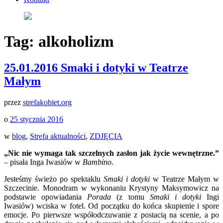
Tag:
alkoholizm
25.01.2016 Smaki i dotyki w Teatrze
Małym
przez
strefakobiet.org
o
25 stycznia 2016
w
blog
,
Strefa aktualności
,
ZDJĘCIA
„
Nic nie wymaga tak szczelnych zasłon jak życie wewnętrzne.”
– pisała Inga Iwasiów w
Bambino
.
Jesteśmy świeżo po spektaklu
Smaki i dotyki
w Teatrze Małym w
Szczecinie. Monodram w wykonaniu Krystyny Maksymowicz na
podstawie opowiadania
Porada
(z tomu
Smaki i dotyki
Ingi
Iwasiów) wciska w fotel. Od początku do końca skupienie i spore
emocje. Po pierwsze współodczuwanie z postacią na scenie, a po