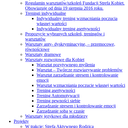
Regulamin warsztatów/szkoleń Fundacji Strefa Kobiet.
Obowiązuje od dnia 19 sierpnia 2016 roku.
Treningi indywidualne
Indywidualny trening wzmacniania poczucia
własnej wartości
Indywidualny trening asertywności
Propozycje wybranych szkoleń, treningów i
warsztatów
Warsztaty anty- dyskryminacyjne, – przemocowe,
równościowe
Warsztaty dramowe
Warsztaty rozwojowe dla Kobiet
Warsztat pozytywnego myślenia
Warsztat – Twórcze rozwiązywanie problemów
Warsztat zarządzanie stresem i kontrolowanie
emocji
Warsztat wzmacniania poczucie własnej wartości
Trening asertywności
Trening Automotywacji
Trening pewności siebie
Zarządzanie stresem i kontrolowanie emocji
Zarządzanie sobą w czasie
Warsztaty językowe dla młodziezy
Projekty
W trakcie: Strefa Aktywnego Rodzica