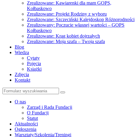
Zrealizowane: Kawiarenki dla mam GOPS,
Kołbaskowo
Zrealizowane: Projekt Rodziny z wyboru
Zrealizowane: Szczeciński Kalejdoskop Różnorodności
Zrealizowany: Poczucie własnej wartości – GOPS
Kołbaskowo
Zrealizowane: Krąg kobiet dojrzałych
Zrealizowane: Moja szafa – Twoja szafa
Blog
Wiedza
Cytaty
Pojęcia
Książki
Zdjęcia
Kontakt
Szukaj
O nas
Zarząd i Rada Fundacji
O Fundacji
Statut
Aktualności
Ogłoszenia
Warsztaty/Szkolenia/Treningi