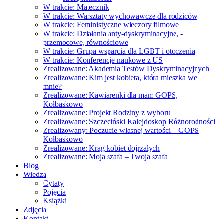
W trakcie: Matecznik
W trakcie: Warsztaty wychowawcze dla rodziców
W trakcie: Feministyczne wieczory filmowe
W trakcie: Działania anty-dyskryminacyjne, -
przemocowe, równościowe
W trakcie: Grupa wsparcia dla LGBT i otoczenia
W trakcie: Konferencje naukowe z US
Zrealizowane: Akademia Testów Dyskryminacyjnych
Zrealizowane: Kim jest kobieta, która mieszka we
mnie?
Zrealizowane: Kawiarenki dla mam GOPS,
Kołbaskowo
Zrealizowane: Projekt Rodziny z wyboru
Zrealizowane: Szczeciński Kalejdoskop Różnorodności
Zrealizowany: Poczucie własnej wartości – GOPS
Kołbaskowo
Zrealizowane: Krąg kobiet dojrzałych
Zrealizowane: Moja szafa – Twoja szafa
Blog
Wiedza
Cytaty
Pojęcia
Książki
Zdjęcia
Kontakt