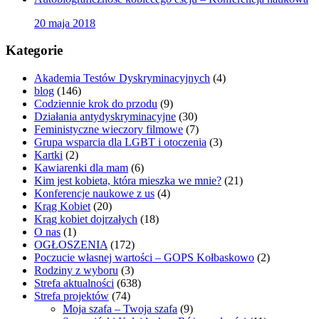
20 maja 2018
Kategorie
Akademia Testów Dyskryminacyjnych
(4)
blog
(146)
Codziennie krok do przodu
(9)
Działania antydyskryminacyjne
(30)
Feministyczne wieczory filmowe
(7)
Grupa wsparcia dla LGBT i otoczenia
(3)
Kartki
(2)
Kawiarenki dla mam
(6)
Kim jest kobieta, która mieszka we mnie?
(21)
Konferencje naukowe z us
(4)
Krąg Kobiet
(20)
Krąg kobiet dojrzałych
(18)
O nas
(1)
OGŁOSZENIA
(172)
Poczucie własnej wartości – GOPS Kołbaskowo
(2)
Rodziny z wyboru
(3)
Strefa aktualności
(638)
Strefa projektów
(74)
Moja szafa – Twoja szafa
(9)