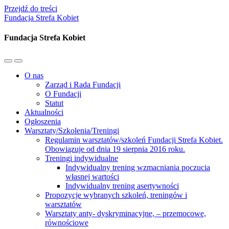
Przejdź do treści
Fundacja Strefa Kobiet
Fundacja Strefa Kobiet
Przełącz
Przełącz
menu
pole
O nas
mobilne
wyszukiwania
Zarząd i Rada Fundacji
O Fundacji
Statut
Aktualności
Ogłoszenia
Warsztaty/Szkolenia/Treningi
Regulamin warsztatów/szkoleń Fundacji Strefa Kobiet.
Obowiązuje od dnia 19 sierpnia 2016 roku.
Treningi indywidualne
Indywidualny trening wzmacniania poczucia
własnej wartości
Indywidualny trening asertywności
Propozycje wybranych szkoleń, treningów i
warsztatów
Warsztaty anty- dyskryminacyjne, – przemocowe,
równościowe