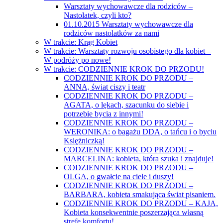
Warsztaty wychowawcze dla rodziców –
Nastolatek, czyli kto?
01.10.2015 Warsztaty wychowawcze dla
rodziców nastolatków za nami
W trakcie: Krąg Kobiet
W trakcie: Warsztaty rozwoju osobistego dla kobiet –
W podróży po nowe!
W trakcie: CODZIENNIE KROK DO PRZODU!
CODZIENNIE KROK DO PRZODU –
ANNA, świat ciszy i teatr
CODZIENNIE KROK DO PRZODU –
AGATA, o lękach, szacunku do siebie i
potrzebie bycia z innymi!
CODZIENNIE KROK DO PRZODU –
WERONIKA: o bagażu DDA, o tańcu i o byciu
Księżniczką!
CODZIENNIE KROK DO PRZODU –
MARCELINA: kobieta, która szuka i znajduje!
CODZIENNIE KROK DO PRZODU –
OLGA, o gwałcie na ciele i duszy!
CODZIENNIE KROK DO PRZODU –
BARBARA, kobieta smakująca świat pisaniem.
CODZIENNIE KROK DO PRZODU – KAJA,
Kobieta konsekwentnie poszerzająca własną
strefę komfortu!