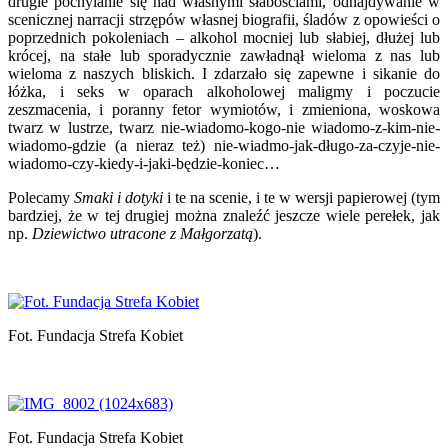
drugie pochylanie się nad własnymi słabościami, odnajdywanie w
scenicznej narracji strzępów własnej biografii, śladów z opowieści o
poprzednich pokoleniach – alkohol mocniej lub słabiej, dłużej lub
krócej, na stałe lub sporadycznie zawładnął wieloma z nas lub
wieloma z naszych bliskich. I zdarzało się zapewne i sikanie do
łóżka, i seks w oparach alkoholowej maligmy i poczucie
zeszmacenia, i poranny fetor wymiotów, i zmieniona, woskowa
twarz w lustrze, twarz nie-wiadomo-kogo-nie wiadomo-z-kim-nie-
wiadomo-gdzie (a nieraz też) nie-wiadmo-jak-długo-za-czyje-nie-
wiadomo-czy-kiedy-i-jaki-będzie-koniec…
Polecamy
Smaki i dotyki
i te na scenie, i te w wersji papierowej (tym
bardziej, że w tej drugiej można znaleźć jeszcze wiele perełek, jak
np.
Dziewictwo utracone z Małgorzatą
).
Fot. Fundacja Strefa Kobiet
Fot. Fundacja Strefa Kobiet