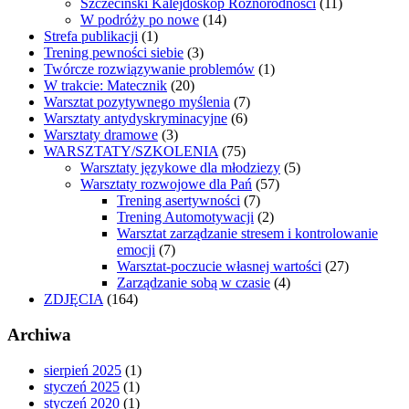
Szczeciński Kalejdoskop Różnorodności
(11)
W podróży po nowe
(14)
Strefa publikacji
(1)
Trening pewności siebie
(3)
Twórcze rozwiązywanie problemów
(1)
W trakcie: Matecznik
(20)
Warsztat pozytywnego myślenia
(7)
Warsztaty antydyskryminacyjne
(6)
Warsztaty dramowe
(3)
WARSZTATY/SZKOLENIA
(75)
Warsztaty językowe dla młodziezy
(5)
Warsztaty rozwojowe dla Pań
(57)
Trening asertywności
(7)
Trening Automotywacji
(2)
Warsztat zarządzanie stresem i kontrolowanie
emocji
(7)
Warsztat-poczucie własnej wartości
(27)
Zarządzanie sobą w czasie
(4)
ZDJĘCIA
(164)
Archiwa
sierpień 2025
(1)
styczeń 2025
(1)
styczeń 2020
(1)