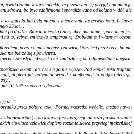
 trwało zanim lekarze orzekli, że przeszczep się przyjął i amputacja
 ani zdrowa, bo była zabliźniona i sparaliżowana od kolana w dół, ale
 a to spuchła lub była mocno i intensywnie zaczerwieniona. Lekarze
inęło 25 lat…
iłam po drodze. Babcia mieszka cztery ulice ode mnie, spacerkiem jest
mi na to, żebym zmierzyła temperaturę. Zrobiłam to i własnym oczom
zeniem, przez co musi przejść człowiek, który leci przez ręce, bo ma
a nie bierze się z powietrza.
wcem złocistym. Wszystko też znalazło się na odpowiednim miejscu,
oróbsko lekami, ale nic z tego nie wyszło. Pod koniec roku trafiłam
ogi, dopiero jak ordynator wrócił z konferencji to podjęto decyzję.
 trzy…
j jak 10-15% szans na wyleczenie;
ję nr 2.
orządku przez półtora roku. Później wszystko wróciło, można nawet
k z laboratorium) – do lekarza prowadzącego od razu po skierowanie
akich chwilach człowiek dopiero rozumie słowa przysięgi małżeńskiej
emu, pytanie zasadnicze brzmi jednak: Jak długo będzie dobrze? Pół