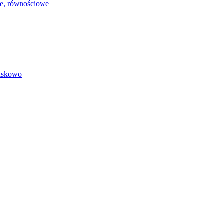
we, równościowe
o
baskowo