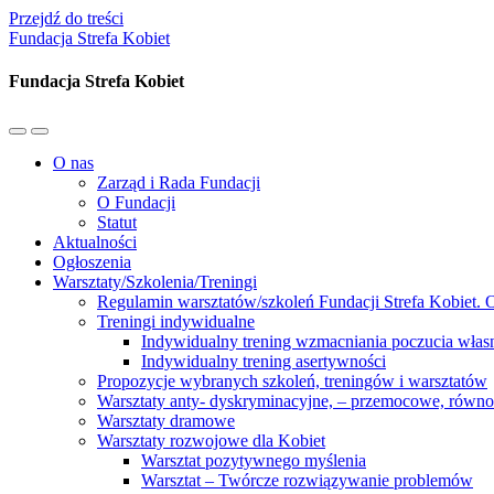
Przejdź do treści
Fundacja Strefa Kobiet
Fundacja Strefa Kobiet
Przełącz
Przełącz
menu
pole
O nas
mobilne
wyszukiwania
Zarząd i Rada Fundacji
O Fundacji
Statut
Aktualności
Ogłoszenia
Warsztaty/Szkolenia/Treningi
Regulamin warsztatów/szkoleń Fundacji Strefa Kobiet. O
Treningi indywidualne
Indywidualny trening wzmacniania poczucia własn
Indywidualny trening asertywności
Propozycje wybranych szkoleń, treningów i warsztatów
Warsztaty anty- dyskryminacyjne, – przemocowe, równ
Warsztaty dramowe
Warsztaty rozwojowe dla Kobiet
Warsztat pozytywnego myślenia
Warsztat – Twórcze rozwiązywanie problemów