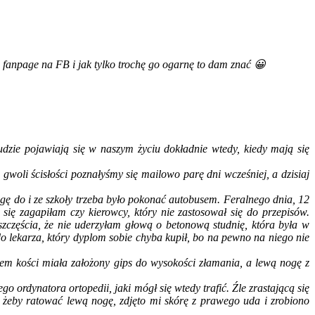
 fanpage na FB i jak tylko trochę go ogarnę to dam znać 😀
dzie pojawiają się w naszym życiu dokładnie wtedy, kiedy mają się
li ścisłości poznałyśmy się mailowo parę dni wcześniej, a dzisiaj
ogę do i ze szkoły trzeba było pokonać autobusem. Feralnego dnia, 12
ię zagapiłam czy kierowcy, który nie zastosował się do przepisów.
częścia, że nie uderzyłam głową o betonową studnię, która była w
 do lekarza, który dyplom sobie chyba kupił, bo na pewno na niego nie
iem kości miała założony gips do wysokości złamania, a lewą nogę z
ordynatora ortopedii, jaki mógł się wtedy trafić. Źle zrastającą się
 żeby ratować lewą nogę, zdjęto mi skórę z prawego uda i zrobiono