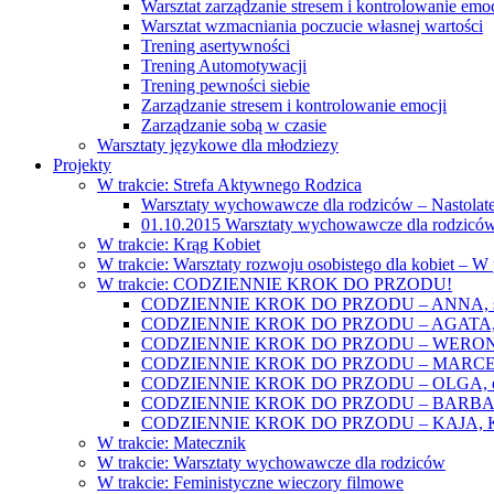
Warsztat zarządzanie stresem i kontrolowanie emoc
Warsztat wzmacniania poczucie własnej wartości
Trening asertywności
Trening Automotywacji
Trening pewności siebie
Zarządzanie stresem i kontrolowanie emocji
Zarządzanie sobą w czasie
Warsztaty językowe dla młodziezy
Projekty
W trakcie: Strefa Aktywnego Rodzica
Warsztaty wychowawcze dla rodziców – Nastolatek
01.10.2015 Warsztaty wychowawcze dla rodziców
W trakcie: Krąg Kobiet
W trakcie: Warsztaty rozwoju osobistego dla kobiet – 
W trakcie: CODZIENNIE KROK DO PRZODU!
CODZIENNIE KROK DO PRZODU – ANNA, świat
CODZIENNIE KROK DO PRZODU – AGATA, o lękac
CODZIENNIE KROK DO PRZODU – WERONIKA: o
CODZIENNIE KROK DO PRZODU – MARCELINA: k
CODZIENNIE KROK DO PRZODU – OLGA, o gwał
CODZIENNIE KROK DO PRZODU – BARBARA, ko
CODZIENNIE KROK DO PRZODU – KAJA, Kobieta 
W trakcie: Matecznik
W trakcie: Warsztaty wychowawcze dla rodziców
W trakcie: Feministyczne wieczory filmowe