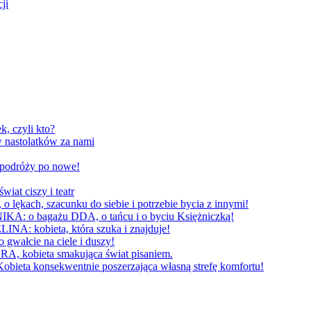
ji
, czyli kto?
 nastolatków za nami
W podróży po nowe!
 ciszy i teatr
h, szacunku do siebie i potrzebie bycia z innymi!
 bagażu DDA, o tańcu i o byciu Księżniczką!
obieta, która szuka i znajduje!
cie na ciele i duszy!
bieta smakująca świat pisaniem.
konsekwentnie poszerzająca własną strefę komfortu!