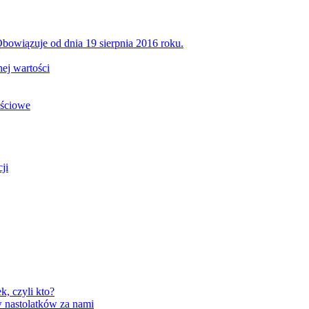
bowiązuje od dnia 19 sierpnia 2016 roku.
ej wartości
ościowe
ji
, czyli kto?
 nastolatków za nami