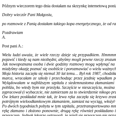
Późnym wieczorem tego dnia dostałam na skrzynkę internetową pon
Dobry wieczór Pani Małgosiu,
po rozmowie z Panią dostałam takiego kopa energetycznego, że od ra
Pozdrawiam
A.
Post pani A.:
Wielu ludzi uważa, że wiele rzeczy dzieje się przypadkiem. Hmmmm
pojawić i kiedy są nam niezbędni, abyśmy mogli pewne rzeczy zrozum
Jak nowopoznana osoba i dwie godziny rozmowy mogą wpłynąć na dru
miałyśmy okazję poznać się osobiście i porozmawiać o wielu ważnyc
Moja historia zaczęła się niemal 30 lat temu… Był rok 1987, chodził
marca, wracałam ze szkoły i przechodząc przez jezdnię wpadłam po
Wylądowałam w najbliższym szpitalu z siedemnastoma złamaniami i
pobliżu, bo wtedy bym nie przeżyła. Szczęście w nieszczęściu, można 
zapracował (i wybaczcie, nie zamierzam za to stwierdzenie nikogo pr
Ów lekarz poskładał mnie tak, że lewa ręka zaczęła się krzywo zra
potrójnym wieloodłamkowym złamaniem, zamiast na wyciąg, włożył w g
Po dwóch tygodniach pobytu w tym szpitalu, przetransportowano mnie 
rękę złamano i złożono ponownie, drugą rękę również poskładano i
przeszczep. Jednak lekarze ostrzegali, że jeżeli się przeszczep nie p