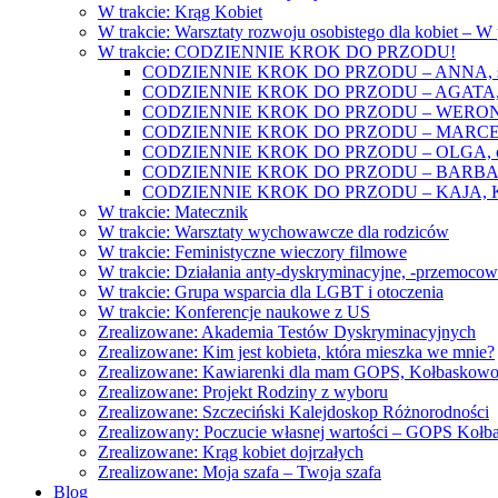
W trakcie: Krąg Kobiet
W trakcie: Warsztaty rozwoju osobistego dla kobiet – 
W trakcie: CODZIENNIE KROK DO PRZODU!
CODZIENNIE KROK DO PRZODU – ANNA, świat
CODZIENNIE KROK DO PRZODU – AGATA, o lękac
CODZIENNIE KROK DO PRZODU – WERONIKA: o
CODZIENNIE KROK DO PRZODU – MARCELINA: k
CODZIENNIE KROK DO PRZODU – OLGA, o gwał
CODZIENNIE KROK DO PRZODU – BARBARA, ko
CODZIENNIE KROK DO PRZODU – KAJA, Kobieta 
W trakcie: Matecznik
W trakcie: Warsztaty wychowawcze dla rodziców
W trakcie: Feministyczne wieczory filmowe
W trakcie: Działania anty-dyskryminacyjne, -przemoco
W trakcie: Grupa wsparcia dla LGBT i otoczenia
W trakcie: Konferencje naukowe z US
Zrealizowane: Akademia Testów Dyskryminacyjnych
Zrealizowane: Kim jest kobieta, która mieszka we mnie?
Zrealizowane: Kawiarenki dla mam GOPS, Kołbaskow
Zrealizowane: Projekt Rodziny z wyboru
Zrealizowane: Szczeciński Kalejdoskop Różnorodności
Zrealizowany: Poczucie własnej wartości – GOPS Koł
Zrealizowane: Krąg kobiet dojrzałych
Zrealizowane: Moja szafa – Twoja szafa
Blog