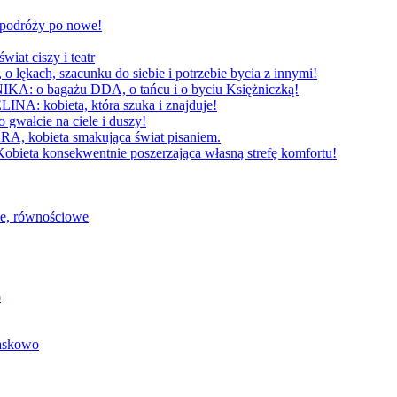
W podróży po nowe!
 ciszy i teatr
h, szacunku do siebie i potrzebie bycia z innymi!
 bagażu DDA, o tańcu i o byciu Księżniczką!
obieta, która szuka i znajduje!
cie na ciele i duszy!
bieta smakująca świat pisaniem.
konsekwentnie poszerzająca własną strefę komfortu!
we, równościowe
o
baskowo