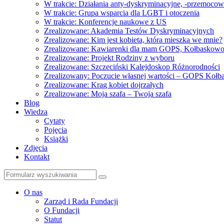
W trakcie: Działania anty-dyskryminacyjne, -przemoco
W trakcie: Grupa wsparcia dla LGBT i otoczenia
W trakcie: Konferencje naukowe z US
Zrealizowane: Akademia Testów Dyskryminacyjnych
Zrealizowane: Kim jest kobieta, która mieszka we mnie?
Zrealizowane: Kawiarenki dla mam GOPS, Kołbaskow
Zrealizowane: Projekt Rodziny z wyboru
Zrealizowane: Szczeciński Kalejdoskop Różnorodności
Zrealizowany: Poczucie własnej wartości – GOPS Koł
Zrealizowane: Krąg kobiet dojrzałych
Zrealizowane: Moja szafa – Twoja szafa
Blog
Wiedza
Cytaty
Pojęcia
Książki
Zdjęcia
Kontakt
Szukaj
O nas
Zarząd i Rada Fundacji
O Fundacji
Statut