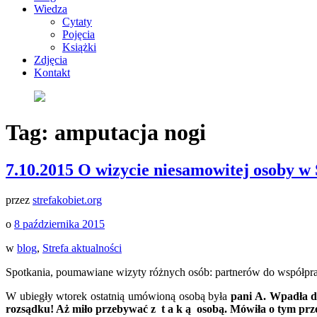
Wiedza
Cytaty
Pojęcia
Książki
Zdjęcia
Kontakt
Tag:
amputacja nogi
7.10.2015 O wizycie niesamowitej osoby w 
przez
strefakobiet.org
o
8 października 2015
w
blog
,
Strefa aktualności
Spotkania, poumawiane wizyty różnych osób: partnerów do współpra
W ubiegły wtorek ostatnią umówioną osobą była
pani A. Wpadła do
rozsądku! Aż miło przebywać z t a k ą osobą. Mówiła o tym przez