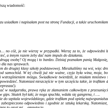
iższą wiadomość:
zu usiadłam i napisałam post na stronę Fundacji, a także uruchomiłam
… no cóż, ja nie wierzę w przypadki. Wierzę za to, że odpowiedni lu
ieć, a innym razem żeby dać nam impuls do działania.
gą osobę? Oj mogą i to bardzo. Dzisiaj poznałam panią Małgosię, gwo
h dla nas sprawach.
am do drugiej klasy szkoły podstawowej. Mieszkaliśmy na wsi, więc dr
d samochód. W tej chwili już nie ważne, czyja była wina, moja, bo s
 wstrząśnieniem mózgu. Świadkowie twierdzili, że miałam mnóstwo sz
powiedzieć. Natomiast nieszczęście w tym szczęściu takie, że trafiłam
zepraszać).
stać w nadgarstku, prawa ręka ze złamaniem całkowitym z przesunięc
ips. Skutek był taki, że noga spuchła, wdała się gangrena, i ….
do szpitala wojewódzkiego, gdzie trafiłam pod opiekę najwspanialszego 
 zabezpieczono odpowiednio i zgodnie ze sztuką lekarską. Natomiast,
rzyjmie to grozi mi… amputacja…