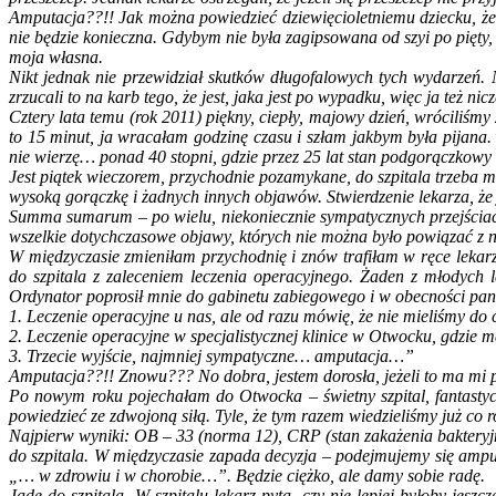
Amputacja??!! Jak można powiedzieć dziewięcioletniemu dziecku, że u
nie będzie konieczna. Gdybym nie była zagipsowana od szyi po pięty, 
moja własna.
Nikt jednak nie przewidział skutków długofalowych tych wydarzeń. 
zrzucali to na karb tego, że jest, jaka jest po wypadku, więc ja też 
Cztery lata temu (rok 2011) piękny, ciepły, majowy dzień, wróciliśmy
to 15 minut, ja wracałam godzinę czasu i szłam jakbym była pijana
nie wierzę… ponad 40 stopni, gdzie przez 25 lat stan podgorączkowy 
Jest piątek wieczorem, przychodnie pozamykane, do szpitala trzeba m
wysoką gorączkę i żadnych innych objawów. Stwierdzenie lekarza, że 
Summa sumarum – po wielu, niekoniecznie sympatycznych przejściac
wszelkie dotychczasowe objawy, których nie można było powiązać z n
W międzyczasie zmieniłam przychodnię i znów trafiłam w ręce lekarz
do szpitala z zaleceniem leczenia operacyjnego. Żaden z młodych le
Ordynator poprosił mnie do gabinetu zabiegowego i w obecności pan
1. Leczenie operacyjne u nas, ale od razu mówię, że nie mieliśmy d
2. Leczenie operacyjne w specjalistycznej klinice w Otwocku, gdzie m
3. Trzecie wyjście, najmniej sympatyczne… amputacja…”
Amputacja??!! Znowu??? No dobra, jestem dorosła, jeżeli to ma mi 
Po nowym roku pojechałam do Otwocka – świetny szpital, fantastyc
powiedzieć ze zdwojoną siłą. Tyle, że tym razem wiedzieliśmy już co r
Najpierw wyniki: OB – 33 (norma 12), CRP (stan zakażenia bakteryj
do szpitala. W międzyczasie zapada decyzja – podejmujemy się amput
„… w zdrowiu i w chorobie…”. Będzie ciężko, ale damy sobie radę.
Jadę do szpitala. W szpitalu lekarz pyta, czy nie lepiej byłoby j