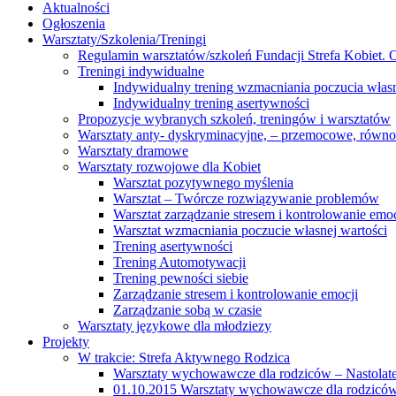
Aktualności
Ogłoszenia
Warsztaty/Szkolenia/Treningi
Regulamin warsztatów/szkoleń Fundacji Strefa Kobiet. O
Treningi indywidualne
Indywidualny trening wzmacniania poczucia własn
Indywidualny trening asertywności
Propozycje wybranych szkoleń, treningów i warsztatów
Warsztaty anty- dyskryminacyjne, – przemocowe, równ
Warsztaty dramowe
Warsztaty rozwojowe dla Kobiet
Warsztat pozytywnego myślenia
Warsztat – Twórcze rozwiązywanie problemów
Warsztat zarządzanie stresem i kontrolowanie emoc
Warsztat wzmacniania poczucie własnej wartości
Trening asertywności
Trening Automotywacji
Trening pewności siebie
Zarządzanie stresem i kontrolowanie emocji
Zarządzanie sobą w czasie
Warsztaty językowe dla młodziezy
Projekty
W trakcie: Strefa Aktywnego Rodzica
Warsztaty wychowawcze dla rodziców – Nastolatek
01.10.2015 Warsztaty wychowawcze dla rodziców