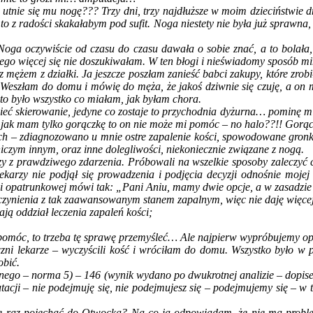
tnie się mu nogę??? Trzy dni, trzy najdłuższe w moim dzieciństwie dni,
to z radości skakałabym pod sufit. Noga niestety nie była już sprawna,
Noga oczywiście od czasu do czasu dawała o sobie znać, a to bolała,
niczego więcej się nie doszukiwałam. W ten błogi i nieświadomy sposób m
 z mężem z działki. Ja jeszcze poszłam zanieść babci zakupy, które zrob
. Weszłam do domu i mówię do męża, że jakoś dziwnie się czuję, a on 
to było wszystko co miałam, jak byłam chora.
ieć skierowanie, jedyne co zostaje to przychodnia dyżurna… pominę milc
jak mam tylko gorączkę to on nie może mi pomóc – no halo??!! Gorączk
h – zdiagnozowano u mnie ostre zapalenie kości, spowodowane gronko
iczym innym, oraz inne dolegliwości, niekoniecznie związane z nogą.
y z prawdziwego zdarzenia. Próbowali na wszelkie sposoby zaleczyć ch
karzy nie podjął się prowadzenia i podjęcia decyzji odnośnie mojej n
i opatrunkowej mówi tak: „Pani Aniu, mamy dwie opcje, a w zasadzie
o czynienia z tak zaawansowanym stanem zapalnym, więc nie daję więce
ają oddział leczenia zapaleń kości;
pomóc, to trzeba tę sprawę przemyśleć… Ale najpierw wypróbujemy opc
zni lekarze – wyczyścili kość i wróciłam do domu. Wszystko było w p
obić.
nego – norma 5) – 146 (wynik wydano po dwukrotnej analizie – dopise
acji – nie podejmuję się, nie podejmujesz się – podejmujemy się – w t
eszcze raz pojechać do Otwocka? Na co ja odpowiadam, że nie ma probl