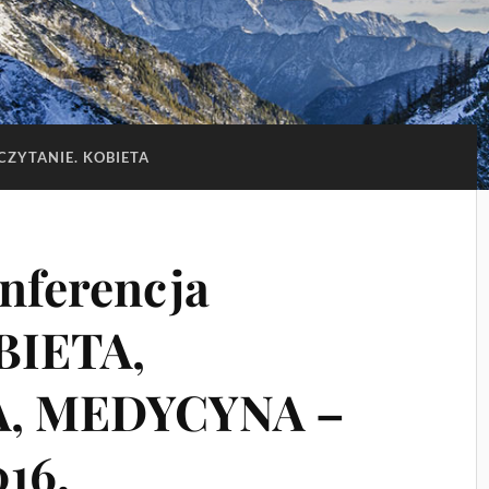
CZYTANIE. KOBIETA
onferencja
BIETA,
, MEDYCYNA –
16.