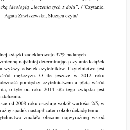
encką ideologią „leczenia tych z dołu”.
/”Czytanie.
18 – Agata Zawiszewska, Służąca czyta/
ednej książki zadeklarowało 37% badanych.
zmienną najsilniej determinującą czytanie książek
m wyższy odsetek czytelników. Czytelnictwo jest
wśród mężczyzn. O ile jeszcze w 2012 roku
zależność pomiędzy czytelnictwem a płcią wśród
ia, o tyle od roku 2014 siła tego związku jest
ztałcenia.
sce od 2008 roku oscyluje wokół wartości 2/5, w
raźny spadek nastąpił zatem około dekadę temu.
elnictwo zmalało obecnie najwyraźniej wśród