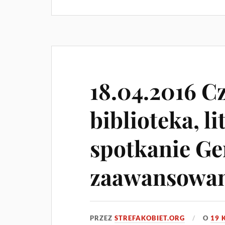
18.04.2016 Cz
biblioteka, li
spotkanie Ge
zaawansowan
PRZEZ
STREFAKOBIET.ORG
O
19 