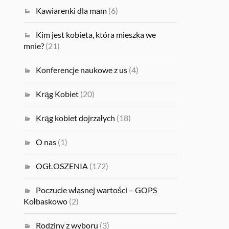
Kawiarenki dla mam
(6)
Kim jest kobieta, która mieszka we
mnie?
(21)
Konferencje naukowe z us
(4)
Krąg Kobiet
(20)
Krąg kobiet dojrzałych
(18)
O nas
(1)
OGŁOSZENIA
(172)
Poczucie własnej wartości – GOPS
Kołbaskowo
(2)
Rodziny z wyboru
(3)