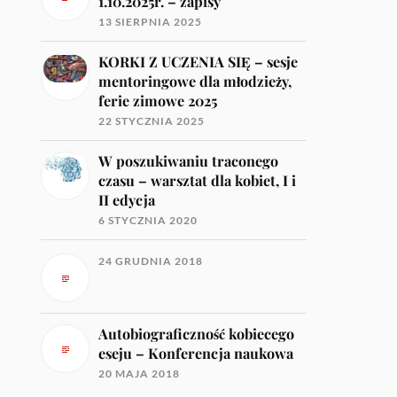
1.10.2025r. – zapisy
13 SIERPNIA 2025
KORKI Z UCZENIA SIĘ – sesje
mentoringowe dla młodzieży,
ferie zimowe 2025
22 STYCZNIA 2025
W poszukiwaniu traconego
czasu – warsztat dla kobiet, I i
II edycja
6 STYCZNIA 2020
24 GRUDNIA 2018
Autobiograficzność kobiecego
eseju – Konferencja naukowa
20 MAJA 2018