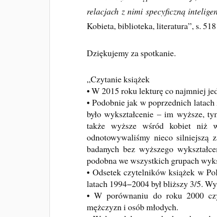
relacjach z nimi specyficzną intelig
Kobieta, biblioteka, literatura”, s. 5
Dziękujemy za spotkanie.
„Czytanie książek
• W 2015 roku lekturę co najmniej j
• Podobnie jak w poprzednich latach 
było wykształcenie – im wyższe, ty
także wyższe wśród kobiet niż 
odnotowywaliśmy nieco silniejszą 
badanych bez wyższego wykształcen
podobna we wszystkich grupach wyks
• Odsetek czytelników książek w Pol
latach 1994−2004 był bliższy 3/5. Wy
• W porównaniu do roku 2000 czyt
mężczyzn i osób młodych.