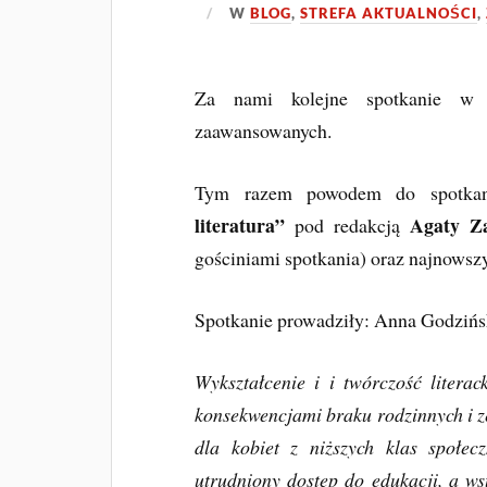
W
BLOG
,
STREFA AKTUALNOŚCI
,
Za nami kolejne spotkanie w 
zaawansowanych.
Tym razem powodem do spotka
literatura”
Agaty Za
pod redakcją
gościniami spotkania) oraz najnowszy
Spotkanie prowadziły: Anna Godzińsk
Wykształcenie i i twórczość litera
konsekwencjami braku rodzinnych i z
dla kobiet z niższych klas społe
utrudniony dostęp do edukacji, a ws