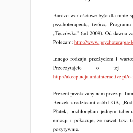
Bardzo wartościowe było dla mnie s
psychoterapeutą, twórcą Programu
„Tęczówka” (od 2009). Od dawna zag
Polecam:
http://www.psychoterapia-lg
Innego rodzaju przeżyciem i warto
Przeczytajcie o tej m
http://akceptacja.uniainteractive.pl/o
Prezent przekazany nam przez p. Tam
Beczek z rodzicami osób LGB, „Rodzi
Płatek, pochłonęłam jednym tchem
emocji i pokazuje, że nawet tzw. 
pozytywnie.