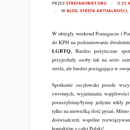
PRZEZ
STREFAKOBIET.ORG
O
21 
W
BLOG
,
STREFA AKTUALNOŚCI
,
W ubiegły weekend Pomagacze i Pomag
do KPH na podsumowanie dwuletnie
LGBTQ.
Bardzo pożyteczne spo
przyjechały osoby tak na serio zai
strefa, ale bardzo pociągająca w swoje
Spotkanie oscylowało przede wszy
zwrotnych, wyjaśniania wątpliwości
poruszyliśmy/łyśmy jedynie nikły p
tylko na niewielką ilość pytań. Mim
doświadczeń, wspólne rozwiązywan
kontaktów z całej Polski!