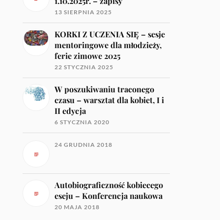
1.10.2025r. – zapisy
13 SIERPNIA 2025
KORKI Z UCZENIA SIĘ – sesje
mentoringowe dla młodzieży,
ferie zimowe 2025
22 STYCZNIA 2025
W poszukiwaniu traconego
czasu – warsztat dla kobiet, I i
II edycja
6 STYCZNIA 2020
24 GRUDNIA 2018
Autobiograficzność kobiecego
eseju – Konferencja naukowa
20 MAJA 2018