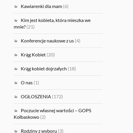
Kawiarenki dla mam
(6)
Kim jest kobieta, która mieszka we
mnie?
(21)
Konferencje naukowe z us
(4)
Krąg Kobiet
(20)
Krąg kobiet dojrzałych
(18)
O nas
(1)
OGŁOSZENIA
(172)
Poczucie własnej wartości – GOPS
Kołbaskowo
(2)
Rodziny z wyboru
(3)