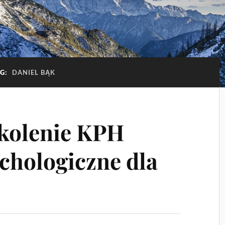
AG:
DANIEL BĄK
zkolenie KPH
chologiczne dla