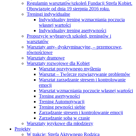
Regulamin warsztatów/szkoleń Fundacji Strefa Kobiet.
Obowiązuje od dnia 19 sierpnia 2016 roku.
Treningi indywidualne
Indywidualny trening wzmacniania poczucia
własnej wartości
Indywidualny trening asertywności
Propozycje wybranych szkoleń, treningów i
warsztatów
Warsztaty anty- dyskryminacyjne, – przemocowe,
równościowe
Warsztaty dramowe
Warsztaty rozwojowe dla Kobiet
Warsztat pozytywnego myślenia
Warsztat – Twórcze rozwiązywanie problemów
Warsztat zarządzanie stresem i kontrolowanie
emocji
Warsztat wzmacniania poczucie własnej wartości
Trening asertywności
Trening Automotywacji
Trening pewności siebie
Zarządzanie stresem i kontrolowanie emocji
Zarządzanie sobą w czasie
Warsztaty językowe dla młodziezy
Projekty
W trakcie: Strefa Aktywnego Rodzica