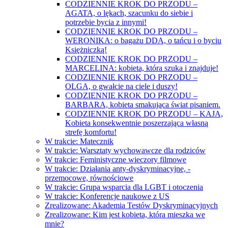
CODZIENNIE KROK DO PRZODU –
AGATA, o lękach, szacunku do siebie i
potrzebie bycia z innymi!
CODZIENNIE KROK DO PRZODU –
WERONIKA: o bagażu DDA, o tańcu i o byciu
Księżniczką!
CODZIENNIE KROK DO PRZODU –
MARCELINA: kobieta, która szuka i znajduje!
CODZIENNIE KROK DO PRZODU –
OLGA, o gwałcie na ciele i duszy!
CODZIENNIE KROK DO PRZODU –
BARBARA, kobieta smakująca świat pisaniem.
CODZIENNIE KROK DO PRZODU – KAJA,
Kobieta konsekwentnie poszerzająca własną
strefę komfortu!
W trakcie: Matecznik
W trakcie: Warsztaty wychowawcze dla rodziców
W trakcie: Feministyczne wieczory filmowe
W trakcie: Działania anty-dyskryminacyjne, -
przemocowe, równościowe
W trakcie: Grupa wsparcia dla LGBT i otoczenia
W trakcie: Konferencje naukowe z US
Zrealizowane: Akademia Testów Dyskryminacyjnych
Zrealizowane: Kim jest kobieta, która mieszka we
mnie?