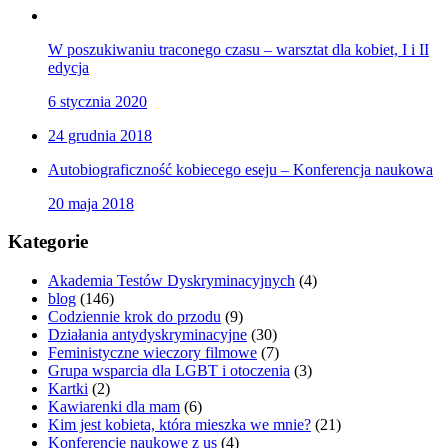
W poszukiwaniu traconego czasu – warsztat dla kobiet, I i II
edycja
6 stycznia 2020
24 grudnia 2018
Autobiograficzność kobiecego eseju – Konferencja naukowa
20 maja 2018
Kategorie
Akademia Testów Dyskryminacyjnych
(4)
blog
(146)
Codziennie krok do przodu
(9)
Działania antydyskryminacyjne
(30)
Feministyczne wieczory filmowe
(7)
Grupa wsparcia dla LGBT i otoczenia
(3)
Kartki
(2)
Kawiarenki dla mam
(6)
Kim jest kobieta, która mieszka we mnie?
(21)
Konferencje naukowe z us
(4)