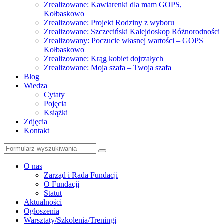
Zrealizowane: Kawiarenki dla mam GOPS,
Kołbaskowo
Zrealizowane: Projekt Rodziny z wyboru
Zrealizowane: Szczeciński Kalejdoskop Różnorodności
Zrealizowany: Poczucie własnej wartości – GOPS
Kołbaskowo
Zrealizowane: Krąg kobiet dojrzałych
Zrealizowane: Moja szafa – Twoja szafa
Blog
Wiedza
Cytaty
Pojęcia
Książki
Zdjęcia
Kontakt
Szukaj
O nas
Zarząd i Rada Fundacji
O Fundacji
Statut
Aktualności
Ogłoszenia
Warsztaty/Szkolenia/Treningi