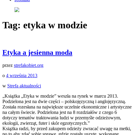
Tag:
etyka w modzie
Etyka a jesienna moda
przez
strefakobiet.org
o
4 września 2013
w
Strefa aktualności
„Książka „Etyka w modzie” weszła na rynek w marcu 2013.
Podzielona jest na dwie części – polskojęzyczną i anglojęzyczną.
Została rozesłana na największe uczelnie ekonomiczne i artystyczne
na całym świecie. Podzielona jest na 8 rozdziałów z czego 6
dotyczy tematów traktowania ludzi w przemyśle odzieżowym,
ekologii, zwierząt, futer i skór egzotycznych.”
Książka radzi, by przed zakupem odzieży zwracać uwagę na metki,
po to aby zdać sobie sprawę, gdzie zostały uszyte, wykonane.