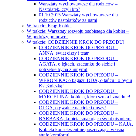
Warsztaty wychowawcze dla rodziców –
Nastolatek, czyli kto?
01.10.2015 Warsztaty wychowawcze dla
rodziców nastolatków za nami
W trakcie: Krąg Kobiet
W trakcie: Warsztaty rozwoju osobistego dla kobiet –
W podróży po nowe!
W trakcie: CODZIENNIE KROK DO PRZODU!
CODZIENNIE KROK DO PRZODU –
ANNA, świat ciszy i teatr
CODZIENNIE KROK DO PRZODU –
AGATA, o lękach, szacunku do siebie i
potrzebie bycia z innymi!
CODZIENNIE KROK DO PRZODU –
WERONIKA: o bagażu DDA, o tańcu i o byciu
Księżniczką!
CODZIENNIE KROK DO PRZODU –
MARCELINA: kobieta, która szuka i znajduje!
CODZIENNIE KROK DO PRZODU –
OLGA, o gwałcie na ciele i duszy!
CODZIENNIE KROK DO PRZODU –
BARBARA, kobieta smakująca świat pisaniem.
CODZIENNIE KROK DO PRZODU – KAJA,
Kobieta konsekwentnie poszerzająca własną
strefę komfortu!