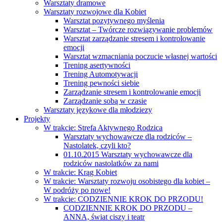
Warsztaty dramowe
Warsztaty rozwojowe dla Kobiet
Warsztat pozytywnego myślenia
Warsztat – Twórcze rozwiązywanie problemów
Warsztat zarządzanie stresem i kontrolowanie
emocji
Warsztat wzmacniania poczucie własnej wartości
Trening asertywności
Trening Automotywacji
Trening pewności siebie
Zarządzanie stresem i kontrolowanie emocji
Zarządzanie sobą w czasie
Warsztaty językowe dla młodziezy
Projekty
W trakcie: Strefa Aktywnego Rodzica
Warsztaty wychowawcze dla rodziców –
Nastolatek, czyli kto?
01.10.2015 Warsztaty wychowawcze dla
rodziców nastolatków za nami
W trakcie: Krąg Kobiet
W trakcie: Warsztaty rozwoju osobistego dla kobiet –
W podróży po nowe!
W trakcie: CODZIENNIE KROK DO PRZODU!
CODZIENNIE KROK DO PRZODU –
ANNA, świat ciszy i teatr