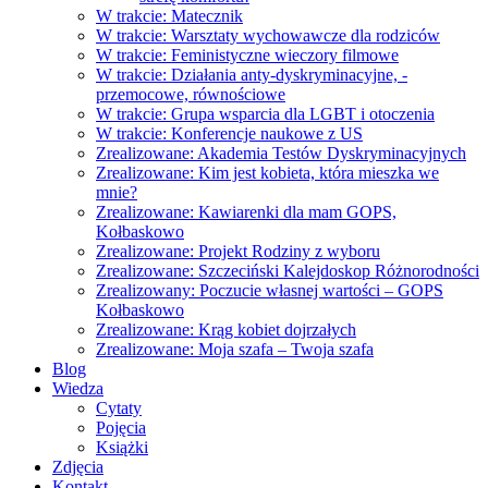
W trakcie: Matecznik
W trakcie: Warsztaty wychowawcze dla rodziców
W trakcie: Feministyczne wieczory filmowe
W trakcie: Działania anty-dyskryminacyjne, -
przemocowe, równościowe
W trakcie: Grupa wsparcia dla LGBT i otoczenia
W trakcie: Konferencje naukowe z US
Zrealizowane: Akademia Testów Dyskryminacyjnych
Zrealizowane: Kim jest kobieta, która mieszka we
mnie?
Zrealizowane: Kawiarenki dla mam GOPS,
Kołbaskowo
Zrealizowane: Projekt Rodziny z wyboru
Zrealizowane: Szczeciński Kalejdoskop Różnorodności
Zrealizowany: Poczucie własnej wartości – GOPS
Kołbaskowo
Zrealizowane: Krąg kobiet dojrzałych
Zrealizowane: Moja szafa – Twoja szafa
Blog
Wiedza
Cytaty
Pojęcia
Książki
Zdjęcia
Kontakt