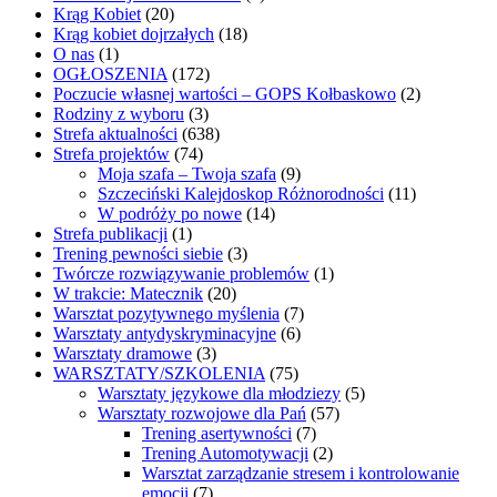
Krąg Kobiet
(20)
Krąg kobiet dojrzałych
(18)
O nas
(1)
OGŁOSZENIA
(172)
Poczucie własnej wartości – GOPS Kołbaskowo
(2)
Rodziny z wyboru
(3)
Strefa aktualności
(638)
Strefa projektów
(74)
Moja szafa – Twoja szafa
(9)
Szczeciński Kalejdoskop Różnorodności
(11)
W podróży po nowe
(14)
Strefa publikacji
(1)
Trening pewności siebie
(3)
Twórcze rozwiązywanie problemów
(1)
W trakcie: Matecznik
(20)
Warsztat pozytywnego myślenia
(7)
Warsztaty antydyskryminacyjne
(6)
Warsztaty dramowe
(3)
WARSZTATY/SZKOLENIA
(75)
Warsztaty językowe dla młodziezy
(5)
Warsztaty rozwojowe dla Pań
(57)
Trening asertywności
(7)
Trening Automotywacji
(2)
Warsztat zarządzanie stresem i kontrolowanie
emocji
(7)