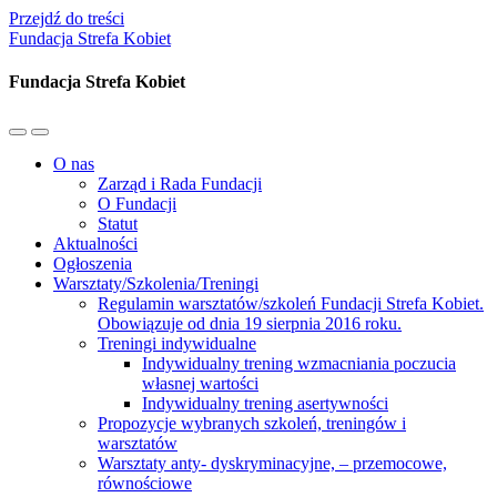
Przejdź do treści
Fundacja Strefa Kobiet
Fundacja Strefa Kobiet
Przełącz
Przełącz
menu
pole
O nas
mobilne
wyszukiwania
Zarząd i Rada Fundacji
O Fundacji
Statut
Aktualności
Ogłoszenia
Warsztaty/Szkolenia/Treningi
Regulamin warsztatów/szkoleń Fundacji Strefa Kobiet.
Obowiązuje od dnia 19 sierpnia 2016 roku.
Treningi indywidualne
Indywidualny trening wzmacniania poczucia
własnej wartości
Indywidualny trening asertywności
Propozycje wybranych szkoleń, treningów i
warsztatów
Warsztaty anty- dyskryminacyjne, – przemocowe,
równościowe