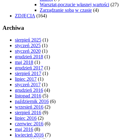
Warsztat-poczucie własnej wartości
(27)
Zarządzanie sobą w czasie
(4)
ZDJĘCIA
(164)
Archiwa
sierpień 2025
(1)
styczeń 2025
(1)
styczeń 2020
(1)
grudzień 2018
(1)
maj 2018
(1)
grudzień 2017
(1)
sierpień 2017
(1)
lipiec 2017
(1)
styczeń 2017
(1)
grudzień 2016
(4)
listopad 2016
(5)
październik 2016
(6)
wrzesień 2016
(2)
sierpień 2016
(9)
lipiec 2016
(2)
czerwiec 2016
(6)
maj 2016
(8)
kwiecień 2016
(7)