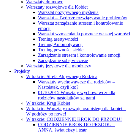
Warsztaty dramowe
Warsztaty rozwojowe dla Kobiet
Warsztat pozytywnego myślenia
Warsztat – Twórcze rozwiązywanie problemów
Warsztat zarządzanie stresem i kontrolowanie
emocji
Warsztat wzmacniania poczucie własnej wartości
Trening asertywności
Trening Automotywacji
Trening pewności siebie
Zarządzanie stresem i kontrolowanie emocji
Zarządzanie sobą w czasie
Warsztaty językowe dla młodziezy
Projekty
W trakcie: Strefa Aktywnego Rodzica
Warsztaty wychowawcze dla rodziców –
Nastolatek, czyli kto?
01.10.2015 Warsztaty wychowawcze dla
rodziców nastolatków za nami
W trakcie: Krąg Kobiet
W trakcie: Warsztaty rozwoju osobistego dla kobiet –
W podróży po nowe!
W trakcie: CODZIENNIE KROK DO PRZODU!
CODZIENNIE KROK DO PRZODU –
ANNA, świat ciszy i teatr