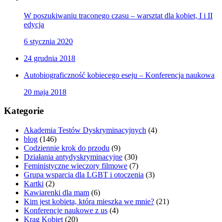
W poszukiwaniu traconego czasu – warsztat dla kobiet, I i II
edycja
6 stycznia 2020
24 grudnia 2018
Autobiograficzność kobiecego eseju – Konferencja naukowa
20 maja 2018
Kategorie
Akademia Testów Dyskryminacyjnych
(4)
blog
(146)
Codziennie krok do przodu
(9)
Działania antydyskryminacyjne
(30)
Feministyczne wieczory filmowe
(7)
Grupa wsparcia dla LGBT i otoczenia
(3)
Kartki
(2)
Kawiarenki dla mam
(6)
Kim jest kobieta, która mieszka we mnie?
(21)
Konferencje naukowe z us
(4)
Krąg Kobiet
(20)