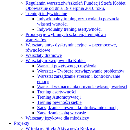
Regulamin warsztatów/szkoleń Fundacji Strefa Kobiet.
Obowiązuje od dnia 19 sierpnia 2016 roku.
Treningi indywidualne
Indywidualny trening wzmacniania poczucia
własnej wartości
Indywidualny trening asertywności
Propozycje wybranych szkoleń, treningów i
warsztatów
Warsztaty anty- dyskryminacyjne, – przemocowe,
równościowe
Warsztaty dramowe
Warsztaty rozwojowe dla Kobiet
Warsztat pozytywnego myślenia
Warsztat – Twórcze rozwiązywanie problemów
Warsztat zarządzanie stresem i kontrolowanie
emocji
Warsztat wzmacniania poczucie własnej wartości
Trening asertywności
Trening Automotywacji
Trening pewności siebie
Zarządzanie stresem i kontrolowanie emocji
Zarządzanie sobą w czasie
Warsztaty językowe dla młodziezy
Projekty
W trakcie: Strefa Aktywnego Rodzica