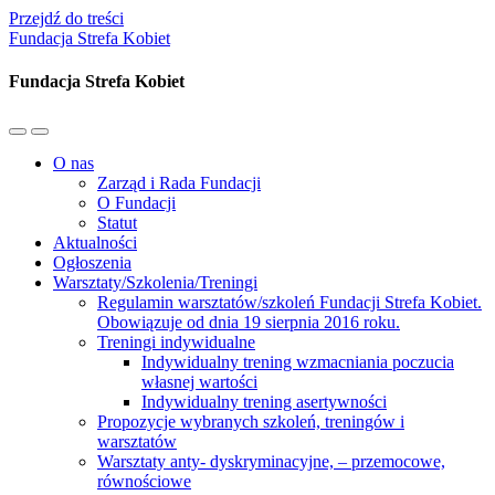
Przejdź do treści
Fundacja Strefa Kobiet
Fundacja Strefa Kobiet
Przełącz
Przełącz
menu
pole
O nas
mobilne
wyszukiwania
Zarząd i Rada Fundacji
O Fundacji
Statut
Aktualności
Ogłoszenia
Warsztaty/Szkolenia/Treningi
Regulamin warsztatów/szkoleń Fundacji Strefa Kobiet.
Obowiązuje od dnia 19 sierpnia 2016 roku.
Treningi indywidualne
Indywidualny trening wzmacniania poczucia
własnej wartości
Indywidualny trening asertywności
Propozycje wybranych szkoleń, treningów i
warsztatów
Warsztaty anty- dyskryminacyjne, – przemocowe,
równościowe