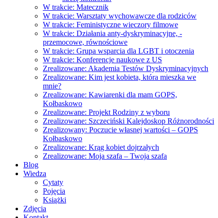
W trakcie: Matecznik
W trakcie: Warsztaty wychowawcze dla rodziców
W trakcie: Feministyczne wieczory filmowe
W trakcie: Działania anty-dyskryminacyjne, -
przemocowe, równościowe
W trakcie: Grupa wsparcia dla LGBT i otoczenia
W trakcie: Konferencje naukowe z US
Zrealizowane: Akademia Testów Dyskryminacyjnych
Zrealizowane: Kim jest kobieta, która mieszka we
mnie?
Zrealizowane: Kawiarenki dla mam GOPS,
Kołbaskowo
Zrealizowane: Projekt Rodziny z wyboru
Zrealizowane: Szczeciński Kalejdoskop Różnorodności
Zrealizowany: Poczucie własnej wartości – GOPS
Kołbaskowo
Zrealizowane: Krąg kobiet dojrzałych
Zrealizowane: Moja szafa – Twoja szafa
Blog
Wiedza
Cytaty
Pojęcia
Książki
Zdjęcia
Kontakt