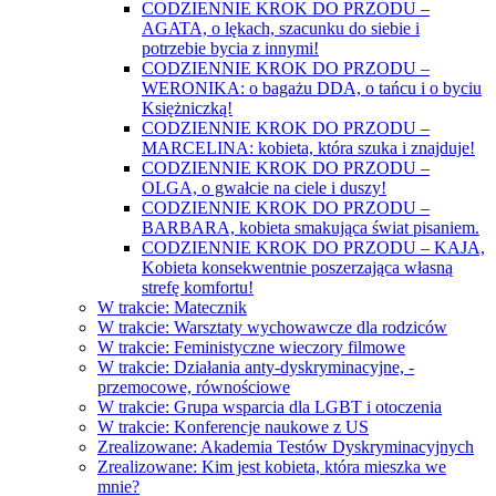
CODZIENNIE KROK DO PRZODU –
AGATA, o lękach, szacunku do siebie i
potrzebie bycia z innymi!
CODZIENNIE KROK DO PRZODU –
WERONIKA: o bagażu DDA, o tańcu i o byciu
Księżniczką!
CODZIENNIE KROK DO PRZODU –
MARCELINA: kobieta, która szuka i znajduje!
CODZIENNIE KROK DO PRZODU –
OLGA, o gwałcie na ciele i duszy!
CODZIENNIE KROK DO PRZODU –
BARBARA, kobieta smakująca świat pisaniem.
CODZIENNIE KROK DO PRZODU – KAJA,
Kobieta konsekwentnie poszerzająca własną
strefę komfortu!
W trakcie: Matecznik
W trakcie: Warsztaty wychowawcze dla rodziców
W trakcie: Feministyczne wieczory filmowe
W trakcie: Działania anty-dyskryminacyjne, -
przemocowe, równościowe
W trakcie: Grupa wsparcia dla LGBT i otoczenia
W trakcie: Konferencje naukowe z US
Zrealizowane: Akademia Testów Dyskryminacyjnych
Zrealizowane: Kim jest kobieta, która mieszka we
mnie?