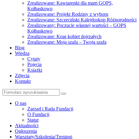
Zrealizowane: Kawiarenki dla mam GOPS,
Kołbaskowo
Zrealizowane: Projekt Rodziny z wyboru
Zrealizowane: Szczeciński Kalejdoskop Różnorodności
Zrealizowany: Poczucie własnej wartości – GOPS
Kołbaskowo
Zrealizowane: Krąg kobiet dojrzałych
Zrealizowane: Moja szafa – Twoja szafa
Blog
Wiedza
Cytaty
Pojęcia
Książki
Zdjęcia
Kontakt
Szukaj
O nas
Zarząd i Rada Fundacji
O Fundacji
Statut
Aktualności
Ogłoszenia
Warsztaty/Szkolenia/Treningi