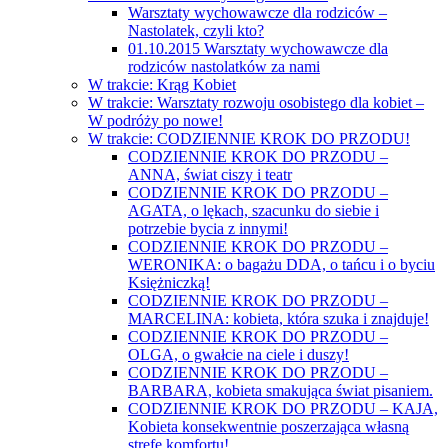
Warsztaty wychowawcze dla rodziców –
Nastolatek, czyli kto?
01.10.2015 Warsztaty wychowawcze dla
rodziców nastolatków za nami
W trakcie: Krąg Kobiet
W trakcie: Warsztaty rozwoju osobistego dla kobiet –
W podróży po nowe!
W trakcie: CODZIENNIE KROK DO PRZODU!
CODZIENNIE KROK DO PRZODU –
ANNA, świat ciszy i teatr
CODZIENNIE KROK DO PRZODU –
AGATA, o lękach, szacunku do siebie i
potrzebie bycia z innymi!
CODZIENNIE KROK DO PRZODU –
WERONIKA: o bagażu DDA, o tańcu i o byciu
Księżniczką!
CODZIENNIE KROK DO PRZODU –
MARCELINA: kobieta, która szuka i znajduje!
CODZIENNIE KROK DO PRZODU –
OLGA, o gwałcie na ciele i duszy!
CODZIENNIE KROK DO PRZODU –
BARBARA, kobieta smakująca świat pisaniem.
CODZIENNIE KROK DO PRZODU – KAJA,
Kobieta konsekwentnie poszerzająca własną
strefę komfortu!