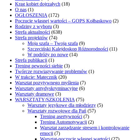
Krąg kobiet dojrzałych
(18)
O nas
(1)
OGŁOSZENIA
(172)
Poczucie własnej wartości – GOPS Kołbaskowo
(2)
Rodziny z wyboru
(3)
Strefa aktualności
(638)
Strefa projektów
(74)
Moja szafa – Twoja szafa
(9)
Szczeciński Kalejdoskop Różnorodności
(11)
W podróży po nowe
(14)
Strefa publikacji
(1)
Trening pewności siebie
(3)
Twórcze rozwiązywanie problemów
(1)
W trakcie: Matecznik
(20)
Warsztat pozytywnego myślenia
(7)
Warsztaty antydyskryminacyjne
(6)
Warsztaty dramowe
(3)
WARSZTATY/SZKOLENIA
(75)
Warsztaty językowe dla młodziezy
(5)
Warsztaty rozwojowe dla Pań
(57)
Trening asertywności
(7)
Trening Automotywacji
(2)
Warsztat zarządzanie stresem i kontrolowanie
emocji
(7)
Warsztat-poczucie własnej wartości
(27)