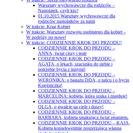
Warsztaty wychowawcze dla rodziców –
Nastolatek, czyli kto?
01.10.2015 Warsztaty wychowawcze dla
rodziców nastolatków za nami
W trakcie: Krąg Kobiet
W trakcie: Warsztaty rozwoju osobistego dla kobiet –
W podróży po nowe!
W trakcie: CODZIENNIE KROK DO PRZODU!
CODZIENNIE KROK DO PRZODU –
ANNA, świat ciszy i teatr
CODZIENNIE KROK DO PRZODU –
AGATA, o lękach, szacunku do siebie i
potrzebie bycia z innymi!
CODZIENNIE KROK DO PRZODU –
WERONIKA: o bagażu DDA, o tańcu i o byciu
Księżniczką!
CODZIENNIE KROK DO PRZODU –
MARCELINA: kobieta, która szuka i znajduje!
CODZIENNIE KROK DO PRZODU –
OLGA, o gwałcie na ciele i duszy!
CODZIENNIE KROK DO PRZODU –
BARBARA, kobieta smakująca świat pisaniem.
CODZIENNIE KROK DO PRZODU – KAJA,
Kobieta konsekwentnie poszerzająca własną