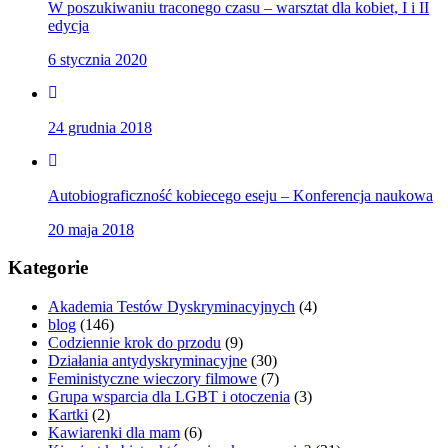
W poszukiwaniu traconego czasu – warsztat dla kobiet, I i II
edycja
6 stycznia 2020
24 grudnia 2018
Autobiograficzność kobiecego eseju – Konferencja naukowa
20 maja 2018
Kategorie
Akademia Testów Dyskryminacyjnych
(4)
blog
(146)
Codziennie krok do przodu
(9)
Działania antydyskryminacyjne
(30)
Feministyczne wieczory filmowe
(7)
Grupa wsparcia dla LGBT i otoczenia
(3)
Kartki
(2)
Kawiarenki dla mam
(6)