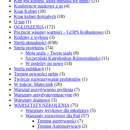
Kim jest kobieta, która mieszka we mnie?
(21)
Konferencje naukowe z us
(4)
Krąg Kobiet
(20)
Krąg kobiet dojrzałych
(18)
O nas
(1)
OGŁOSZENIA
(172)
Poczucie własnej wartości – GOPS Kołbaskowo
(2)
Rodziny z wyboru
(3)
Strefa aktualności
(638)
Strefa projektów
(74)
Moja szafa – Twoja szafa
(9)
Szczeciński Kalejdoskop Różnorodności
(11)
W podróży po nowe
(14)
Strefa publikacji
(1)
Trening pewności siebie
(3)
Twórcze rozwiązywanie problemów
(1)
W trakcie: Matecznik
(20)
Warsztat pozytywnego myślenia
(7)
Warsztaty antydyskryminacyjne
(6)
Warsztaty dramowe
(3)
WARSZTATY/SZKOLENIA
(75)
Warsztaty językowe dla młodziezy
(5)
Warsztaty rozwojowe dla Pań
(57)
Trening asertywności
(7)
Trening Automotywacji
(2)