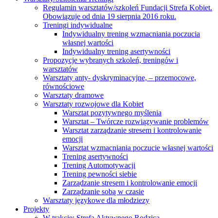
Regulamin warsztatów/szkoleń Fundacji Strefa Kobiet.
Obowiązuje od dnia 19 sierpnia 2016 roku.
Treningi indywidualne
Indywidualny trening wzmacniania poczucia
własnej wartości
Indywidualny trening asertywności
Propozycje wybranych szkoleń, treningów i
warsztatów
Warsztaty anty- dyskryminacyjne, – przemocowe,
równościowe
Warsztaty dramowe
Warsztaty rozwojowe dla Kobiet
Warsztat pozytywnego myślenia
Warsztat – Twórcze rozwiązywanie problemów
Warsztat zarządzanie stresem i kontrolowanie
emocji
Warsztat wzmacniania poczucie własnej wartości
Trening asertywności
Trening Automotywacji
Trening pewności siebie
Zarządzanie stresem i kontrolowanie emocji
Zarządzanie sobą w czasie
Warsztaty językowe dla młodziezy
Projekty
W trakcie: Strefa Aktywnego Rodzica