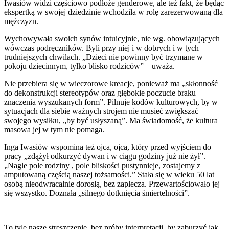
Iwasiów widzi częściowo podłoże genderowe, ale też fakt, że będąc
ekspertką w swojej dziedzinie wchodziła w rolę zarezerwowaną dla
mężczyzn.
Wychowywała swoich synów intuicyjnie, nie wg. obowiązujących
wówczas podręczników. Byli przy niej i w dobrych i w tych
trudniejszych chwilach. „Dzieci nie powinny być trzymane w
pokoju dziecinnym, tylko blisko rodziców” – uważa.
Nie przebiera się w wieczorowe kreacje, ponieważ ma „skłonność
do dekonstrukcji stereotypów oraz głębokie poczucie braku
znaczenia wyszukanych form”. Pilnuje kodów kulturowych, by w
sytuacjach dla siebie ważnych strojem nie musieć zwiększać
swojego wysiłku, „by być usłyszaną”. Ma świadomość, że kultura
masowa jej w tym nie pomaga.
Inga Iwasiów wspomina też ojca, ojca, który przed wyjściem do
pracy „zdążył odkurzyć dywan i w ciągu godziny już nie żył”.
„Nagle pole rodziny , pole bliskości pustynnieje, zostajemy z
amputowaną częścią naszej tożsamości.” Stała się w wieku 50 lat
osobą nieodwracalnie dorosłą, bez zaplecza. Przewartościowało jej
się wszystko. Doznała „silnego dotknięcia śmiertelności”.
To tyle nasze streszczenie, bez próby interpretacji, by zaburzyć jak