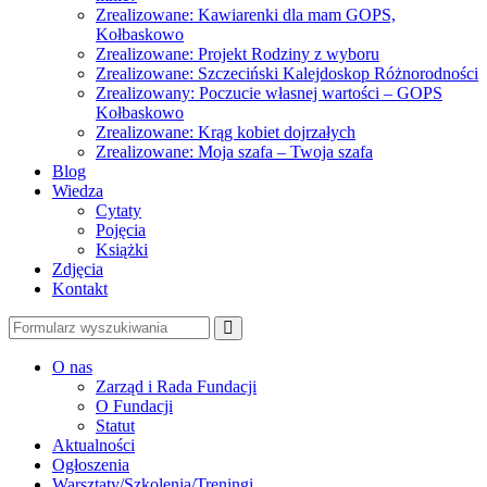
Zrealizowane: Kawiarenki dla mam GOPS,
Kołbaskowo
Zrealizowane: Projekt Rodziny z wyboru
Zrealizowane: Szczeciński Kalejdoskop Różnorodności
Zrealizowany: Poczucie własnej wartości – GOPS
Kołbaskowo
Zrealizowane: Krąg kobiet dojrzałych
Zrealizowane: Moja szafa – Twoja szafa
Blog
Wiedza
Cytaty
Pojęcia
Książki
Zdjęcia
Kontakt
Szukaj
O nas
Zarząd i Rada Fundacji
O Fundacji
Statut
Aktualności
Ogłoszenia
Warsztaty/Szkolenia/Treningi