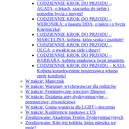
CODZIENNIE KROK DO PRZODU –
AGATA, o lękach, szacunku do siebie i
potrzebie bycia z innymi!
CODZIENNIE KROK DO PRZODU –
WERONIKA: o bagażu DDA, o tańcu i o byciu
Księżniczką!
CODZIENNIE KROK DO PRZODU –
MARCELINA: kobieta, która szuka i znajduje!
CODZIENNIE KROK DO PRZODU –
OLGA, o gwałcie na ciele i duszy!
CODZIENNIE KROK DO PRZODU –
BARBARA, kobieta smakująca świat pisaniem.
CODZIENNIE KROK DO PRZODU – KAJA,
Kobieta konsekwentnie poszerzająca własną
strefę komfortu!
W trakcie: Matecznik
W trakcie: Warsztaty wychowawcze dla rodziców
W trakcie: Feministyczne wieczory filmowe
W trakcie: Działania anty-dyskryminacyjne, -
przemocowe, równościowe
W trakcie: Grupa wsparcia dla LGBT i otoczenia
W trakcie: Konferencje naukowe z US
Zrealizowane: Akademia Testów Dyskryminacyjnych
Zrealizowane: Kim jest kobieta, która mieszka we
mnie?