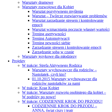
Warsztaty dramowe
Warsztaty rozwojowe dla Kobiet
Warsztat pozytywnego myślenia
Warsztat – Twórcze rozwiązywanie problemów
Warsztat zarządzanie stresem i kontrolowanie
emocji
Warsztat wzmacniania poczucie własnej wartości
Trening asertywności
Trening Automotywacji
Trening pewności siebie
Zarządzanie stresem i kontrolowanie emocji
Zarządzanie sobą w czasie
Warsztaty językowe dla młodziezy
Projekty
W trakcie: Strefa Aktywnego Rodzica
Warsztaty wychowawcze dla rodziców –
Nastolatek, czyli kto?
01.10.2015 Warsztaty wychowawcze dla
rodziców nastolatków za nami
W trakcie: Krąg Kobiet
W trakcie: Warsztaty rozwoju osobistego dla kobiet –
W podróży po nowe!
W trakcie: CODZIENNIE KROK DO PRZODU!
CODZIENNIE KROK DO PRZODU –
ANNA, świat ciszy i teatr