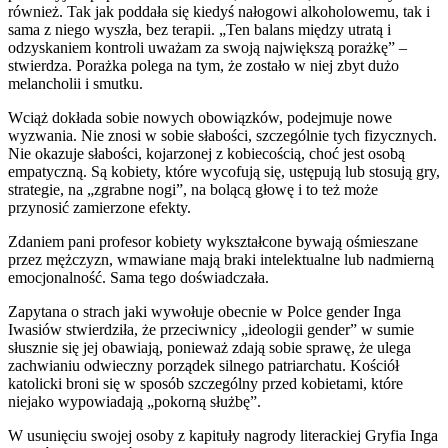
również. Tak jak poddała się kiedyś nałogowi alkoholowemu, tak i
sama z niego wyszła, bez terapii. „Ten balans między utratą i
odzyskaniem kontroli uważam za swoją największą porażkę” –
stwierdza. Porażka polega na tym, że zostało w niej zbyt dużo
melancholii i smutku.
Wciąż dokłada sobie nowych obowiązków, podejmuje nowe
wyzwania. Nie znosi w sobie słabości, szczególnie tych fizycznych.
Nie okazuje słabości, kojarzonej z kobiecością, choć jest osobą
empatyczną. Są kobiety, które wycofują się, ustępują lub stosują gry,
strategie, na „zgrabne nogi”, na bolącą głowę i to też może
przynosić zamierzone efekty.
Zdaniem pani profesor kobiety wykształcone bywają ośmieszane
przez mężczyzn, wmawiane mają braki intelektualne lub nadmierną
emocjonalność. Sama tego doświadczała.
Zapytana o strach jaki wywołuje obecnie w Polce gender Inga
Iwasiów stwierdziła, że przeciwnicy „ideologii gender” w sumie
słusznie się jej obawiają, ponieważ zdają sobie sprawę, że ulega
zachwianiu odwieczny porządek silnego patriarchatu. Kościół
katolicki broni się w sposób szczególny przed kobietami, które
niejako wypowiadają „pokorną służbę”.
W usunięciu swojej osoby z kapituły nagrody literackiej Gryfia Inga