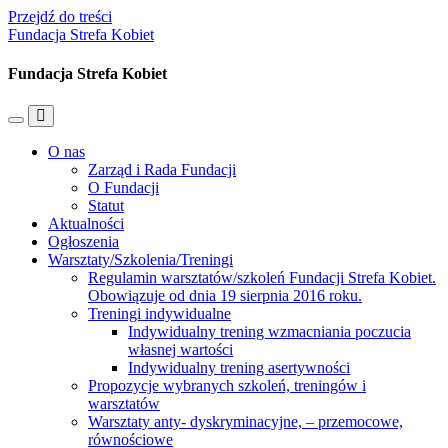
Przejdź do treści
Fundacja Strefa Kobiet
Fundacja Strefa Kobiet
Przełącz
Przełącz
menu
pole
O nas
mobilne
wyszukiwania
Zarząd i Rada Fundacji
O Fundacji
Statut
Aktualności
Ogłoszenia
Warsztaty/Szkolenia/Treningi
Regulamin warsztatów/szkoleń Fundacji Strefa Kobiet.
Obowiązuje od dnia 19 sierpnia 2016 roku.
Treningi indywidualne
Indywidualny trening wzmacniania poczucia
własnej wartości
Indywidualny trening asertywności
Propozycje wybranych szkoleń, treningów i
warsztatów
Warsztaty anty- dyskryminacyjne, – przemocowe,
równościowe