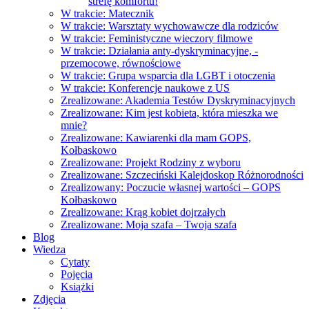
strefę komfortu!
W trakcie: Matecznik
W trakcie: Warsztaty wychowawcze dla rodziców
W trakcie: Feministyczne wieczory filmowe
W trakcie: Działania anty-dyskryminacyjne, -
przemocowe, równościowe
W trakcie: Grupa wsparcia dla LGBT i otoczenia
W trakcie: Konferencje naukowe z US
Zrealizowane: Akademia Testów Dyskryminacyjnych
Zrealizowane: Kim jest kobieta, która mieszka we
mnie?
Zrealizowane: Kawiarenki dla mam GOPS,
Kołbaskowo
Zrealizowane: Projekt Rodziny z wyboru
Zrealizowane: Szczeciński Kalejdoskop Różnorodności
Zrealizowany: Poczucie własnej wartości – GOPS
Kołbaskowo
Zrealizowane: Krąg kobiet dojrzałych
Zrealizowane: Moja szafa – Twoja szafa
Blog
Wiedza
Cytaty
Pojęcia
Książki
Zdjęcia