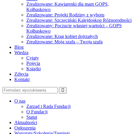
Zrealizowane: Kawiarenki dla mam GOPS,
Kołbaskowo
Zrealizowane: Projekt Rodziny z wyboru
Zrealizowane: Szczeciński Kalejdoskop Różnorodności
Zrealizowany: Poczucie własnej wartości – GOPS
Kołbaskowo
Zrealizowane: Krąg kobiet dojrzałych
Zrealizowane: Moja szafa – Twoja szafa
Blog
Wiedza
Cytaty
Pojęcia
Książki
Zdjęcia
Kontakt
Szukaj
O nas
Zarząd i Rada Fundacji
O Fundacji
Statut
Aktualności
Ogłoszenia
Warsztaty/Szkolenia/Treningi