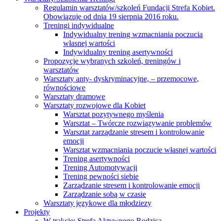
Regulamin warsztatów/szkoleń Fundacji Strefa Kobiet.
Obowiązuje od dnia 19 sierpnia 2016 roku.
Treningi indywidualne
Indywidualny trening wzmacniania poczucia
własnej wartości
Indywidualny trening asertywności
Propozycje wybranych szkoleń, treningów i
warsztatów
Warsztaty anty- dyskryminacyjne, – przemocowe,
równościowe
Warsztaty dramowe
Warsztaty rozwojowe dla Kobiet
Warsztat pozytywnego myślenia
Warsztat – Twórcze rozwiązywanie problemów
Warsztat zarządzanie stresem i kontrolowanie
emocji
Warsztat wzmacniania poczucie własnej wartości
Trening asertywności
Trening Automotywacji
Trening pewności siebie
Zarządzanie stresem i kontrolowanie emocji
Zarządzanie sobą w czasie
Warsztaty językowe dla młodziezy
Projekty
W trakcie: Strefa Aktywnego Rodzica