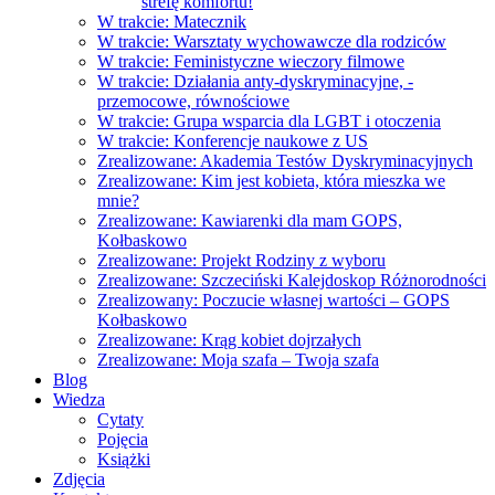
strefę komfortu!
W trakcie: Matecznik
W trakcie: Warsztaty wychowawcze dla rodziców
W trakcie: Feministyczne wieczory filmowe
W trakcie: Działania anty-dyskryminacyjne, -
przemocowe, równościowe
W trakcie: Grupa wsparcia dla LGBT i otoczenia
W trakcie: Konferencje naukowe z US
Zrealizowane: Akademia Testów Dyskryminacyjnych
Zrealizowane: Kim jest kobieta, która mieszka we
mnie?
Zrealizowane: Kawiarenki dla mam GOPS,
Kołbaskowo
Zrealizowane: Projekt Rodziny z wyboru
Zrealizowane: Szczeciński Kalejdoskop Różnorodności
Zrealizowany: Poczucie własnej wartości – GOPS
Kołbaskowo
Zrealizowane: Krąg kobiet dojrzałych
Zrealizowane: Moja szafa – Twoja szafa
Blog
Wiedza
Cytaty
Pojęcia
Książki
Zdjęcia