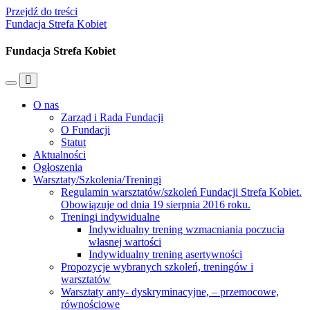
Przejdź do treści
Fundacja Strefa Kobiet
Fundacja Strefa Kobiet
Przełącz
Przełącz
menu
pole
O nas
mobilne
wyszukiwania
Zarząd i Rada Fundacji
O Fundacji
Statut
Aktualności
Ogłoszenia
Warsztaty/Szkolenia/Treningi
Regulamin warsztatów/szkoleń Fundacji Strefa Kobiet.
Obowiązuje od dnia 19 sierpnia 2016 roku.
Treningi indywidualne
Indywidualny trening wzmacniania poczucia
własnej wartości
Indywidualny trening asertywności
Propozycje wybranych szkoleń, treningów i
warsztatów
Warsztaty anty- dyskryminacyjne, – przemocowe,
równościowe