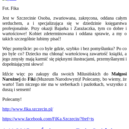
Fot. Fika
Jest w Szczecinie Osoba, zwariowana, zakręcona, oddana całym
serduchem, a i specjalizująca się w dziedzinie księgarstwa
profesjonalnie. Przy okazji Bajarka i Zarażaczka, tym co dobre i
wartościowe! Kobiet zdeterminowana i oddana sprawie, a my o
takich szczególnie lubimy pisać!
Więc pomyślcie: po co byle gdzie, szybko i bez pomyślunku? Po co
po byle co? Dziecko ma chłonąć wartościową zawartość książki, a
jego zmysły mają karmić się pięknymi ilustracjami, przemyślanymi i
dopełniającymi słowo!
Idźcie więc po zakupy dla swoich Milusińskich do
Małgosi
Narożnej
do
Fiki
(Muzeum Narodowym)! Polecamy, bo wiemy, że
warto! Tam niczego nie ma w sreberkach i pazłotkach, wszystko z
duszą i sensem!
Polecamy!
http://www.fika.szczecin.pl/
https://www.facebook.com/FiKa.Szczecin/?fref=ts