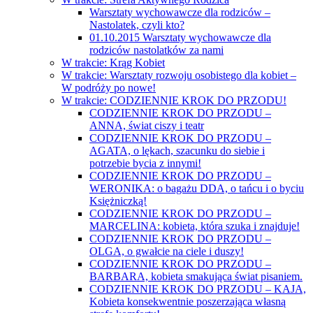
Warsztaty wychowawcze dla rodziców –
Nastolatek, czyli kto?
01.10.2015 Warsztaty wychowawcze dla
rodziców nastolatków za nami
W trakcie: Krąg Kobiet
W trakcie: Warsztaty rozwoju osobistego dla kobiet –
W podróży po nowe!
W trakcie: CODZIENNIE KROK DO PRZODU!
CODZIENNIE KROK DO PRZODU –
ANNA, świat ciszy i teatr
CODZIENNIE KROK DO PRZODU –
AGATA, o lękach, szacunku do siebie i
potrzebie bycia z innymi!
CODZIENNIE KROK DO PRZODU –
WERONIKA: o bagażu DDA, o tańcu i o byciu
Księżniczką!
CODZIENNIE KROK DO PRZODU –
MARCELINA: kobieta, która szuka i znajduje!
CODZIENNIE KROK DO PRZODU –
OLGA, o gwałcie na ciele i duszy!
CODZIENNIE KROK DO PRZODU –
BARBARA, kobieta smakująca świat pisaniem.
CODZIENNIE KROK DO PRZODU – KAJA,
Kobieta konsekwentnie poszerzająca własną