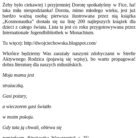
Żeby było ciekawiej i przyjemniej Dorotę spotkałyśmy w Fice, ha!
taka miła niespodzianka! Dorota, mimo młodego wieku, jest już
bardzo ważną osobą: pierwsza ilustrowana przez nią książka
„Kosmonautka” dostała się na listę 200 najlepszych książek dla
dzieci z całego świata. Lista ta jest co roku przygotowywana przez
Internationale Jugendbibliothek w Monachium.
Tu więcej: http://dwojciechowska.blogspot.com/
Wkrótce będziemy Was zarażały naszymi zdobyczami w Strefie
Aktywnego Rodzica (pojawią się wpisy), bo warto propagować
dobra literaturę dla naszych milusińskich.
Moja mama jest
strażaczką.
Gasi pożary,
a wieczorem gasi światło
w moim pokoju.
Gdy tata ją chwali, oblewa się
rumieńcem.
/Strażaczka, Wawrzeniuk, s. 25/