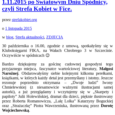
1.11.2015 po Światowym Dniu Spódnicy,
czyli Strefa Kobiet w Fice.
przez
strefakobiet.org
o
1 listopada 2015
w
blog
,
Strefa aktualności
,
ZDJĘCIA
30 października o 16.00, zgodnie z umową, spotkałyśmy się w
Kluboksięgarni FIKA, na Wałach Chrobrego 3 w Szczecinie.
Oczywiście w spódnicach 😉
Bardzo dziękujemy za gościnę cudownej gospodyni tego
przyjaznego miejsca, fascynatce wartościowej literatury,
Małgosi
Narożnej
. Obdarowałyśmy siebie kolejnymi kilkoma perełkami,
książkami, w których każdy detal jest przemyślany i istotny. Jeszcze
rezonuje poprzednio otrzymana – „Dwoje ludzi” Iwony
Chmielewskiej (z niesamowicie ważnymi ilustracjami samej
autorki), a już przeglądamy i wczytujemy się w „Skarpety i
papiloty” Julii Holewińskiej, dramat dla dzieci, pięknie ilustrowany
przez Roberta Romanowicza, „Lalę Lolka” Katarzyny Boguckiej
oraz „Strażaczkę” Piotra Wawrzeniuka, ilustrowaną przez
Dorotę
Wojciechowską
.