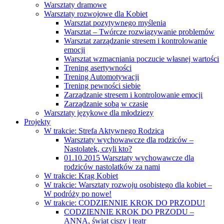
Warsztaty dramowe
Warsztaty rozwojowe dla Kobiet
Warsztat pozytywnego myślenia
Warsztat – Twórcze rozwiązywanie problemów
Warsztat zarządzanie stresem i kontrolowanie
emocji
Warsztat wzmacniania poczucie własnej wartości
Trening asertywności
Trening Automotywacji
Trening pewności siebie
Zarządzanie stresem i kontrolowanie emocji
Zarządzanie sobą w czasie
Warsztaty językowe dla młodziezy
Projekty
W trakcie: Strefa Aktywnego Rodzica
Warsztaty wychowawcze dla rodziców –
Nastolatek, czyli kto?
01.10.2015 Warsztaty wychowawcze dla
rodziców nastolatków za nami
W trakcie: Krąg Kobiet
W trakcie: Warsztaty rozwoju osobistego dla kobiet –
W podróży po nowe!
W trakcie: CODZIENNIE KROK DO PRZODU!
CODZIENNIE KROK DO PRZODU –
ANNA, świat ciszy i teatr