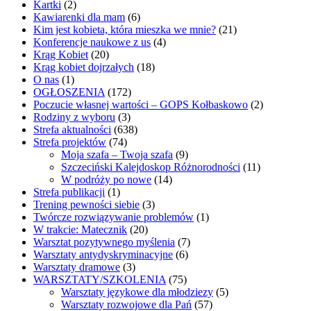
Kartki
(2)
Kawiarenki dla mam
(6)
Kim jest kobieta, która mieszka we mnie?
(21)
Konferencje naukowe z us
(4)
Krąg Kobiet
(20)
Krąg kobiet dojrzałych
(18)
O nas
(1)
OGŁOSZENIA
(172)
Poczucie własnej wartości – GOPS Kołbaskowo
(2)
Rodziny z wyboru
(3)
Strefa aktualności
(638)
Strefa projektów
(74)
Moja szafa – Twoja szafa
(9)
Szczeciński Kalejdoskop Różnorodności
(11)
W podróży po nowe
(14)
Strefa publikacji
(1)
Trening pewności siebie
(3)
Twórcze rozwiązywanie problemów
(1)
W trakcie: Matecznik
(20)
Warsztat pozytywnego myślenia
(7)
Warsztaty antydyskryminacyjne
(6)
Warsztaty dramowe
(3)
WARSZTATY/SZKOLENIA
(75)
Warsztaty językowe dla młodziezy
(5)
Warsztaty rozwojowe dla Pań
(57)