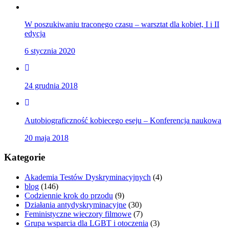
W poszukiwaniu traconego czasu – warsztat dla kobiet, I i II
edycja
6 stycznia 2020
24 grudnia 2018
Autobiograficzność kobiecego eseju – Konferencja naukowa
20 maja 2018
Kategorie
Akademia Testów Dyskryminacyjnych
(4)
blog
(146)
Codziennie krok do przodu
(9)
Działania antydyskryminacyjne
(30)
Feministyczne wieczory filmowe
(7)
Grupa wsparcia dla LGBT i otoczenia
(3)