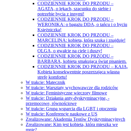
CODZIENNIE KROK DO PRZODU –
AGATA, o lękach, szacunku do siebie i
potrzebie bycia z innymi!
CODZIENNIE KROK DO PRZODU –
WERONIKA: o bagażu DDA, o tańcu i o byciu
Księżniczką!
CODZIENNIE KROK DO PRZODU –
MARCELINA: kobieta, która szuka i znajduje!
CODZIENNIE KROK DO PRZODU –
OLGA, o gwałcie na ciele i duszy!
CODZIENNIE KROK DO PRZODU –
BARBARA, kobieta smakująca świat pisaniem.
CODZIENNIE KROK DO PRZODU – KAJA,
Kobieta konsekwentnie poszerzająca własną
strefę komfortu!
W trakcie: Matecznik
W trakcie: Warsztaty wychowawcze dla rodziców
W trakcie: Feministyczne wieczory filmowe
W trakcie: Działania anty-dyskryminacyjne, -
przemocowe, równościowe
W trakcie: Grupa wsparcia dla LGBT i otoczenia
W trakcie: Konferencje naukowe z US
Zrealizowane: Akademia Testów Dyskryminacyjnych
Zrealizowane: Kim jest kobieta, która mieszka we
mnie?