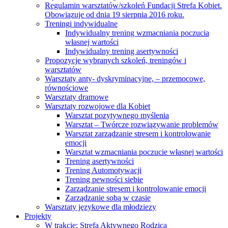
Regulamin warsztatów/szkoleń Fundacji Strefa Kobiet.
Obowiązuje od dnia 19 sierpnia 2016 roku.
Treningi indywidualne
Indywidualny trening wzmacniania poczucia
własnej wartości
Indywidualny trening asertywności
Propozycje wybranych szkoleń, treningów i
warsztatów
Warsztaty anty- dyskryminacyjne, – przemocowe,
równościowe
Warsztaty dramowe
Warsztaty rozwojowe dla Kobiet
Warsztat pozytywnego myślenia
Warsztat – Twórcze rozwiązywanie problemów
Warsztat zarządzanie stresem i kontrolowanie
emocji
Warsztat wzmacniania poczucie własnej wartości
Trening asertywności
Trening Automotywacji
Trening pewności siebie
Zarządzanie stresem i kontrolowanie emocji
Zarządzanie sobą w czasie
Warsztaty językowe dla młodziezy
Projekty
W trakcie: Strefa Aktywnego Rodzica