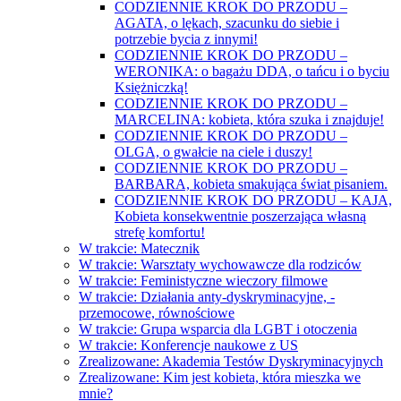
CODZIENNIE KROK DO PRZODU –
AGATA, o lękach, szacunku do siebie i
potrzebie bycia z innymi!
CODZIENNIE KROK DO PRZODU –
WERONIKA: o bagażu DDA, o tańcu i o byciu
Księżniczką!
CODZIENNIE KROK DO PRZODU –
MARCELINA: kobieta, która szuka i znajduje!
CODZIENNIE KROK DO PRZODU –
OLGA, o gwałcie na ciele i duszy!
CODZIENNIE KROK DO PRZODU –
BARBARA, kobieta smakująca świat pisaniem.
CODZIENNIE KROK DO PRZODU – KAJA,
Kobieta konsekwentnie poszerzająca własną
strefę komfortu!
W trakcie: Matecznik
W trakcie: Warsztaty wychowawcze dla rodziców
W trakcie: Feministyczne wieczory filmowe
W trakcie: Działania anty-dyskryminacyjne, -
przemocowe, równościowe
W trakcie: Grupa wsparcia dla LGBT i otoczenia
W trakcie: Konferencje naukowe z US
Zrealizowane: Akademia Testów Dyskryminacyjnych
Zrealizowane: Kim jest kobieta, która mieszka we
mnie?