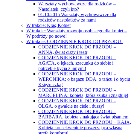
Warsztaty wychowawcze dla rodziców –
Nastolatek, czyli kto?
01.10.2015 Warsztaty wychowawcze dla
rodziców nastolatków za nami
W trakcie: Krąg Kobiet
W trakcie: Warsztaty rozwoju osobistego dla kobiet –
W podróży po nowe!
W trakcie: CODZIENNIE KROK DO PRZODU!
CODZIENNIE KROK DO PRZODU –
ANNA, świat ciszy i teatr
CODZIENNIE KROK DO PRZODU –
AGATA, o lękach, szacunku do siebie i
potrzebie bycia z innymi!
CODZIENNIE KROK DO PRZODU –
WERONIKA: o bagażu DDA, o tańcu i o byciu
Księżniczką!
CODZIENNIE KROK DO PRZODU –
MARCELINA: kobieta, która szuka i znajduje!
CODZIENNIE KROK DO PRZODU –
OLGA, o gwałcie na ciele i duszy!
CODZIENNIE KROK DO PRZODU –
BARBARA, kobieta smakująca świat pisaniem.
CODZIENNIE KROK DO PRZODU – KAJA,
Kobieta konsekwentnie poszerzająca własną
strefę komfortu!