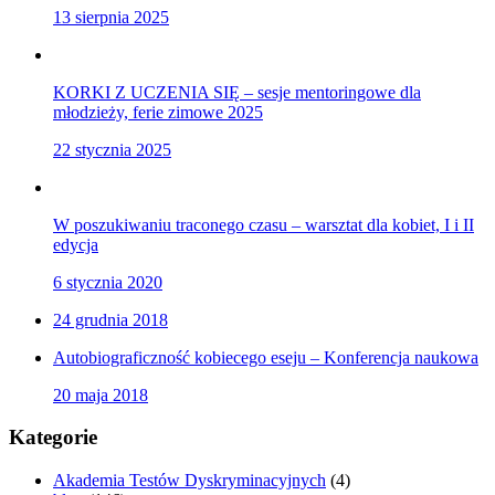
13 sierpnia 2025
KORKI Z UCZENIA SIĘ – sesje mentoringowe dla
młodzieży, ferie zimowe 2025
22 stycznia 2025
W poszukiwaniu traconego czasu – warsztat dla kobiet, I i II
edycja
6 stycznia 2020
24 grudnia 2018
Autobiograficzność kobiecego eseju – Konferencja naukowa
20 maja 2018
Kategorie
Akademia Testów Dyskryminacyjnych
(4)