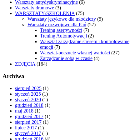
Warsztaty antydyskryminacyjne
(6)
Warsztaty dramowe
(3)
WARSZTATY/SZKOLENIA
(75)
Warsztaty językowe dla młodziezy
(5)
Warsztaty rozwojowe dla Pań
(57)
Trening asertywności
(7)
Trening Automotywacji
(2)
Warsztat zarządzanie stresem i kontrolowanie
emocji
(7)
Warsztat-poczucie własnej wartości
(27)
Zarządzanie sobą w czasie
(4)
ZDJĘCIA
(164)
Archiwa
sierpień 2025
(1)
styczeń 2025
(1)
styczeń 2020
(1)
grudzień 2018
(1)
maj 2018
(1)
grudzień 2017
(1)
sierpień 2017
(1)
lipiec 2017
(1)
styczeń 2017
(1)
grudzień 2016
(4)