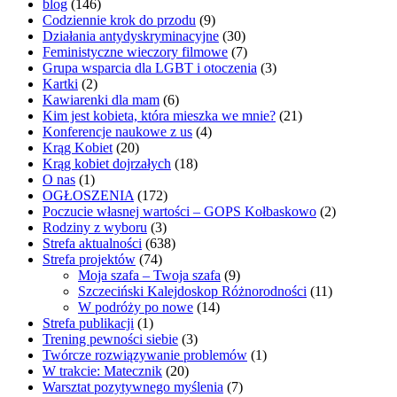
blog
(146)
Codziennie krok do przodu
(9)
Działania antydyskryminacyjne
(30)
Feministyczne wieczory filmowe
(7)
Grupa wsparcia dla LGBT i otoczenia
(3)
Kartki
(2)
Kawiarenki dla mam
(6)
Kim jest kobieta, która mieszka we mnie?
(21)
Konferencje naukowe z us
(4)
Krąg Kobiet
(20)
Krąg kobiet dojrzałych
(18)
O nas
(1)
OGŁOSZENIA
(172)
Poczucie własnej wartości – GOPS Kołbaskowo
(2)
Rodziny z wyboru
(3)
Strefa aktualności
(638)
Strefa projektów
(74)
Moja szafa – Twoja szafa
(9)
Szczeciński Kalejdoskop Różnorodności
(11)
W podróży po nowe
(14)
Strefa publikacji
(1)
Trening pewności siebie
(3)
Twórcze rozwiązywanie problemów
(1)
W trakcie: Matecznik
(20)
Warsztat pozytywnego myślenia
(7)