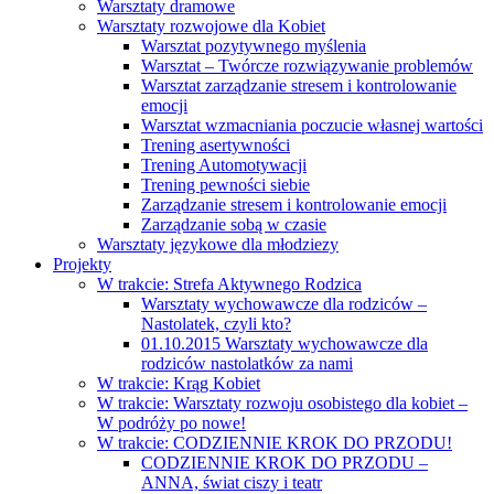
Warsztaty dramowe
Warsztaty rozwojowe dla Kobiet
Warsztat pozytywnego myślenia
Warsztat – Twórcze rozwiązywanie problemów
Warsztat zarządzanie stresem i kontrolowanie
emocji
Warsztat wzmacniania poczucie własnej wartości
Trening asertywności
Trening Automotywacji
Trening pewności siebie
Zarządzanie stresem i kontrolowanie emocji
Zarządzanie sobą w czasie
Warsztaty językowe dla młodziezy
Projekty
W trakcie: Strefa Aktywnego Rodzica
Warsztaty wychowawcze dla rodziców –
Nastolatek, czyli kto?
01.10.2015 Warsztaty wychowawcze dla
rodziców nastolatków za nami
W trakcie: Krąg Kobiet
W trakcie: Warsztaty rozwoju osobistego dla kobiet –
W podróży po nowe!
W trakcie: CODZIENNIE KROK DO PRZODU!
CODZIENNIE KROK DO PRZODU –
ANNA, świat ciszy i teatr