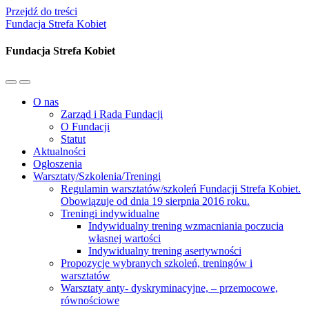
Przejdź do treści
Fundacja Strefa Kobiet
Fundacja Strefa Kobiet
Przełącz
Przełącz
menu
pole
O nas
mobilne
wyszukiwania
Zarząd i Rada Fundacji
O Fundacji
Statut
Aktualności
Ogłoszenia
Warsztaty/Szkolenia/Treningi
Regulamin warsztatów/szkoleń Fundacji Strefa Kobiet.
Obowiązuje od dnia 19 sierpnia 2016 roku.
Treningi indywidualne
Indywidualny trening wzmacniania poczucia
własnej wartości
Indywidualny trening asertywności
Propozycje wybranych szkoleń, treningów i
warsztatów
Warsztaty anty- dyskryminacyjne, – przemocowe,
równościowe