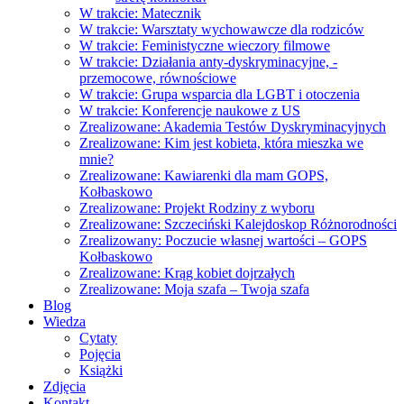
W trakcie: Matecznik
W trakcie: Warsztaty wychowawcze dla rodziców
W trakcie: Feministyczne wieczory filmowe
W trakcie: Działania anty-dyskryminacyjne, -
przemocowe, równościowe
W trakcie: Grupa wsparcia dla LGBT i otoczenia
W trakcie: Konferencje naukowe z US
Zrealizowane: Akademia Testów Dyskryminacyjnych
Zrealizowane: Kim jest kobieta, która mieszka we
mnie?
Zrealizowane: Kawiarenki dla mam GOPS,
Kołbaskowo
Zrealizowane: Projekt Rodziny z wyboru
Zrealizowane: Szczeciński Kalejdoskop Różnorodności
Zrealizowany: Poczucie własnej wartości – GOPS
Kołbaskowo
Zrealizowane: Krąg kobiet dojrzałych
Zrealizowane: Moja szafa – Twoja szafa
Blog
Wiedza
Cytaty
Pojęcia
Książki
Zdjęcia
Kontakt