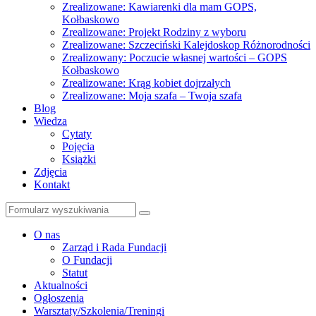
Zrealizowane: Kawiarenki dla mam GOPS,
Kołbaskowo
Zrealizowane: Projekt Rodziny z wyboru
Zrealizowane: Szczeciński Kalejdoskop Różnorodności
Zrealizowany: Poczucie własnej wartości – GOPS
Kołbaskowo
Zrealizowane: Krąg kobiet dojrzałych
Zrealizowane: Moja szafa – Twoja szafa
Blog
Wiedza
Cytaty
Pojęcia
Książki
Zdjęcia
Kontakt
Szukaj
O nas
Zarząd i Rada Fundacji
O Fundacji
Statut
Aktualności
Ogłoszenia
Warsztaty/Szkolenia/Treningi