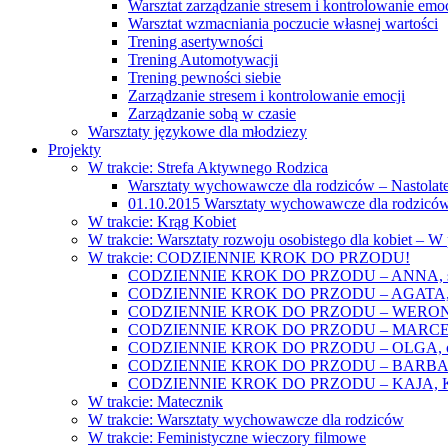
Warsztat zarządzanie stresem i kontrolowanie emoc
Warsztat wzmacniania poczucie własnej wartości
Trening asertywności
Trening Automotywacji
Trening pewności siebie
Zarządzanie stresem i kontrolowanie emocji
Zarządzanie sobą w czasie
Warsztaty językowe dla młodziezy
Projekty
W trakcie: Strefa Aktywnego Rodzica
Warsztaty wychowawcze dla rodziców – Nastolatek
01.10.2015 Warsztaty wychowawcze dla rodziców
W trakcie: Krąg Kobiet
W trakcie: Warsztaty rozwoju osobistego dla kobiet – 
W trakcie: CODZIENNIE KROK DO PRZODU!
CODZIENNIE KROK DO PRZODU – ANNA, świat
CODZIENNIE KROK DO PRZODU – AGATA, o lękac
CODZIENNIE KROK DO PRZODU – WERONIKA: o
CODZIENNIE KROK DO PRZODU – MARCELINA: k
CODZIENNIE KROK DO PRZODU – OLGA, o gwał
CODZIENNIE KROK DO PRZODU – BARBARA, ko
CODZIENNIE KROK DO PRZODU – KAJA, Kobieta 
W trakcie: Matecznik
W trakcie: Warsztaty wychowawcze dla rodziców
W trakcie: Feministyczne wieczory filmowe