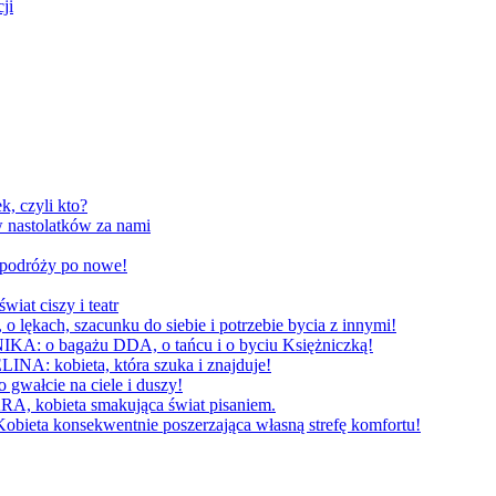
ji
, czyli kto?
 nastolatków za nami
W podróży po nowe!
 ciszy i teatr
h, szacunku do siebie i potrzebie bycia z innymi!
 bagażu DDA, o tańcu i o byciu Księżniczką!
obieta, która szuka i znajduje!
cie na ciele i duszy!
bieta smakująca świat pisaniem.
konsekwentnie poszerzająca własną strefę komfortu!