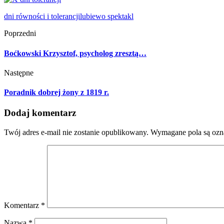
dni równości i tolerancji
lubiewo spektakl
Poprzedni
Boćkowski Krzysztof, psycholog zresztą…
Następne
Poradnik dobrej żony z 1819 r.
Dodaj komentarz
Twój adres e-mail nie zostanie opublikowany.
Wymagane pola są oz
Komentarz
*
Nazwa
*