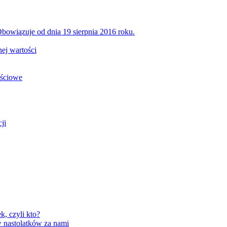
bowiązuje od dnia 19 sierpnia 2016 roku.
ej wartości
ościowe
ji
, czyli kto?
 nastolatków za nami