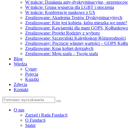
W trakcie: Działania anty-dyskryminacyjne, -przemoco
W trakcie: Grupa wsparcia dla LGBT i otoczenia
W trakcie: Konferencje naukowe z US
Zrealizowane: Akademia Testów Dyskryminacyjnych
Zrealizowane: Kim jest kobieta, która mieszka we mnie?
Zrealizowane: Kawiarenki dla mam GOPS, Kołbaskow
Zrealizowane: Projekt Rodziny z wyboru
Zrealizowane: Szczeciński Kalejdoskop Różnorodności
Zrealizowany: Poczucie własnej wartości – GOPS Koł
Zrealizowane: Krąg kobiet dojrzałych
Zrealizowane: Moja szafa – Twoja szafa
Blog
Wiedza
Cytaty
Pojęcia
Książki
Zdjęcia
Kontakt
Szukaj
O nas
Zarząd i Rada Fundacji
O Fundacji
Statut