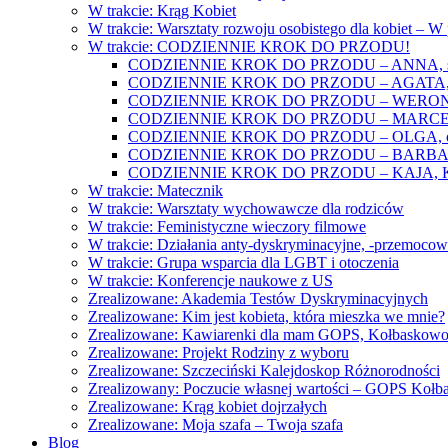
W trakcie: Krąg Kobiet
W trakcie: Warsztaty rozwoju osobistego dla kobiet – 
W trakcie: CODZIENNIE KROK DO PRZODU!
CODZIENNIE KROK DO PRZODU – ANNA, świat
CODZIENNIE KROK DO PRZODU – AGATA, o lękac
CODZIENNIE KROK DO PRZODU – WERONIKA: o
CODZIENNIE KROK DO PRZODU – MARCELINA: k
CODZIENNIE KROK DO PRZODU – OLGA, o gwał
CODZIENNIE KROK DO PRZODU – BARBARA, ko
CODZIENNIE KROK DO PRZODU – KAJA, Kobieta 
W trakcie: Matecznik
W trakcie: Warsztaty wychowawcze dla rodziców
W trakcie: Feministyczne wieczory filmowe
W trakcie: Działania anty-dyskryminacyjne, -przemoco
W trakcie: Grupa wsparcia dla LGBT i otoczenia
W trakcie: Konferencje naukowe z US
Zrealizowane: Akademia Testów Dyskryminacyjnych
Zrealizowane: Kim jest kobieta, która mieszka we mnie?
Zrealizowane: Kawiarenki dla mam GOPS, Kołbaskow
Zrealizowane: Projekt Rodziny z wyboru
Zrealizowane: Szczeciński Kalejdoskop Różnorodności
Zrealizowany: Poczucie własnej wartości – GOPS Koł
Zrealizowane: Krąg kobiet dojrzałych
Zrealizowane: Moja szafa – Twoja szafa
Blog