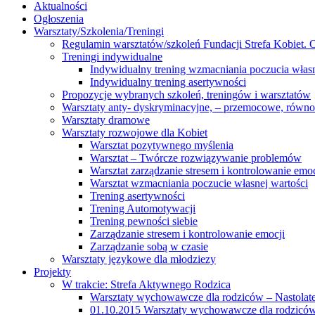
Aktualności
Ogłoszenia
Warsztaty/Szkolenia/Treningi
Regulamin warsztatów/szkoleń Fundacji Strefa Kobiet. O
Treningi indywidualne
Indywidualny trening wzmacniania poczucia własn
Indywidualny trening asertywności
Propozycje wybranych szkoleń, treningów i warsztatów
Warsztaty anty- dyskryminacyjne, – przemocowe, równ
Warsztaty dramowe
Warsztaty rozwojowe dla Kobiet
Warsztat pozytywnego myślenia
Warsztat – Twórcze rozwiązywanie problemów
Warsztat zarządzanie stresem i kontrolowanie emoc
Warsztat wzmacniania poczucie własnej wartości
Trening asertywności
Trening Automotywacji
Trening pewności siebie
Zarządzanie stresem i kontrolowanie emocji
Zarządzanie sobą w czasie
Warsztaty językowe dla młodziezy
Projekty
W trakcie: Strefa Aktywnego Rodzica
Warsztaty wychowawcze dla rodziców – Nastolatek
01.10.2015 Warsztaty wychowawcze dla rodziców