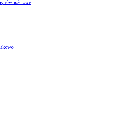
we, równościowe
o
baskowo