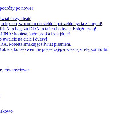
W podróży po nowe!
 ciszy i teatr
h, szacunku do siebie i potrzebie bycia z innymi!
 bagażu DDA, o tańcu i o byciu Księżniczką!
obieta, która szuka i znajduje!
cie na ciele i duszy!
bieta smakująca świat pisaniem.
konsekwentnie poszerzająca własną strefę komfortu!
we, równościowe
o
baskowo