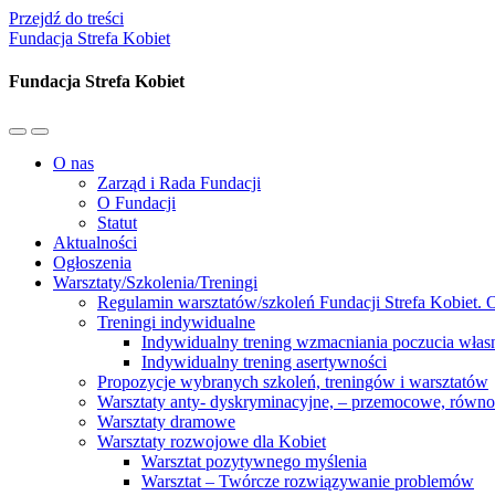
Przejdź do treści
Fundacja Strefa Kobiet
Fundacja Strefa Kobiet
Przełącz
Przełącz
menu
pole
O nas
mobilne
wyszukiwania
Zarząd i Rada Fundacji
O Fundacji
Statut
Aktualności
Ogłoszenia
Warsztaty/Szkolenia/Treningi
Regulamin warsztatów/szkoleń Fundacji Strefa Kobiet. O
Treningi indywidualne
Indywidualny trening wzmacniania poczucia własn
Indywidualny trening asertywności
Propozycje wybranych szkoleń, treningów i warsztatów
Warsztaty anty- dyskryminacyjne, – przemocowe, równ
Warsztaty dramowe
Warsztaty rozwojowe dla Kobiet
Warsztat pozytywnego myślenia
Warsztat – Twórcze rozwiązywanie problemów