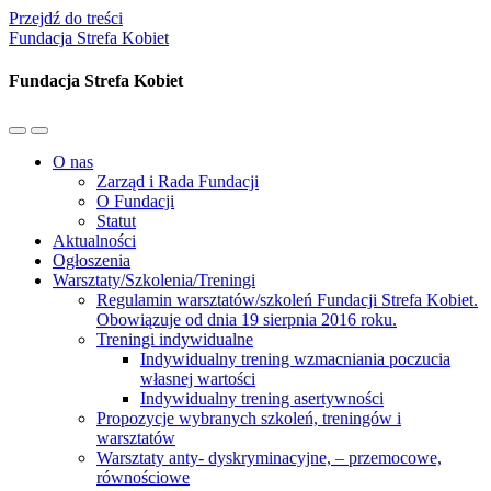
Przejdź do treści
Fundacja Strefa Kobiet
Fundacja Strefa Kobiet
Przełącz
Przełącz
menu
pole
O nas
mobilne
wyszukiwania
Zarząd i Rada Fundacji
O Fundacji
Statut
Aktualności
Ogłoszenia
Warsztaty/Szkolenia/Treningi
Regulamin warsztatów/szkoleń Fundacji Strefa Kobiet.
Obowiązuje od dnia 19 sierpnia 2016 roku.
Treningi indywidualne
Indywidualny trening wzmacniania poczucia
własnej wartości
Indywidualny trening asertywności
Propozycje wybranych szkoleń, treningów i
warsztatów
Warsztaty anty- dyskryminacyjne, – przemocowe,
równościowe