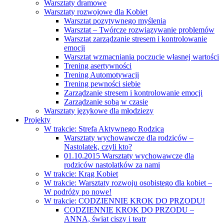
Warsztaty dramowe
Warsztaty rozwojowe dla Kobiet
Warsztat pozytywnego myślenia
Warsztat – Twórcze rozwiązywanie problemów
Warsztat zarządzanie stresem i kontrolowanie
emocji
Warsztat wzmacniania poczucie własnej wartości
Trening asertywności
Trening Automotywacji
Trening pewności siebie
Zarządzanie stresem i kontrolowanie emocji
Zarządzanie sobą w czasie
Warsztaty językowe dla młodziezy
Projekty
W trakcie: Strefa Aktywnego Rodzica
Warsztaty wychowawcze dla rodziców –
Nastolatek, czyli kto?
01.10.2015 Warsztaty wychowawcze dla
rodziców nastolatków za nami
W trakcie: Krąg Kobiet
W trakcie: Warsztaty rozwoju osobistego dla kobiet –
W podróży po nowe!
W trakcie: CODZIENNIE KROK DO PRZODU!
CODZIENNIE KROK DO PRZODU –
ANNA, świat ciszy i teatr