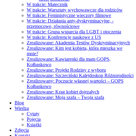
W trakcie: Matecznik
W trakcie: Warsztaty wychowawcze dla rodziców
W trakcie: Feministyczne wieczory filmowe
W trakcie: Działania anty-dyskryminacyjne, -
przemocowe, równościowe
W trakcie: Grupa wsparcia dla LGBT i otoczenia
W trakcie: Konferencje naukowe z US
Zrealizowane: Akademia Testów Dyskryminacyjnych
Zrealizowane: Kim jest kobieta, która mieszka we
mnie?
Zrealizowane: Kawiarenki dla mam GOPS,
Kołbaskowo
Zrealizowane: Projekt Rodziny z wyboru
Zrealizowane: Szczeciński Kalejdoskop Różnorodności
Zrealizowany: Poczucie własnej wartości – GOPS
Kołbaskowo
Zrealizowane: Krąg kobiet dojrzałych
Zrealizowane: Moja szafa – Twoja szafa
Blog
Wiedza
Cytaty
Pojęcia
Książki
Zdjęcia
Kontakt