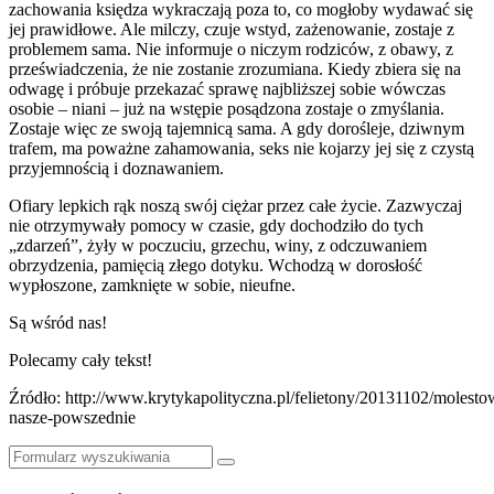
zachowania księdza wykraczają poza to, co mogłoby wydawać się
jej prawidłowe. Ale milczy, czuje wstyd, zażenowanie, zostaje z
problemem sama. Nie informuje o niczym rodziców, z obawy, z
przeświadczenia, że nie zostanie zrozumiana. Kiedy zbiera się na
odwagę i próbuje przekazać sprawę najbliższej sobie wówczas
osobie – niani – już na wstępie posądzona zostaje o zmyślania.
Zostaje więc ze swoją tajemnicą sama. A gdy dorośleje, dziwnym
trafem, ma poważne zahamowania, seks nie kojarzy jej się z czystą
przyjemnością i doznawaniem.
Ofiary lepkich rąk noszą swój ciężar przez całe życie. Zazwyczaj
nie otrzymywały pomocy w czasie, gdy dochodziło do tych
„zdarzeń”, żyły w poczuciu, grzechu, winy, z odczuwaniem
obrzydzenia, pamięcią złego dotyku. Wchodzą w dorosłość
wypłoszone, zamknięte w sobie, nieufne.
Są wśród nas!
Polecamy cały tekst!
Źródło: http://www.krytykapolityczna.pl/felietony/20131102/molesto
nasze-powszednie
Szukaj