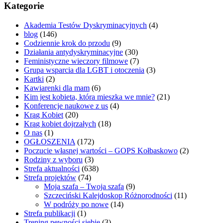
Kategorie
Akademia Testów Dyskryminacyjnych
(4)
blog
(146)
Codziennie krok do przodu
(9)
Działania antydyskryminacyjne
(30)
Feministyczne wieczory filmowe
(7)
Grupa wsparcia dla LGBT i otoczenia
(3)
Kartki
(2)
Kawiarenki dla mam
(6)
Kim jest kobieta, która mieszka we mnie?
(21)
Konferencje naukowe z us
(4)
Krąg Kobiet
(20)
Krąg kobiet dojrzałych
(18)
O nas
(1)
OGŁOSZENIA
(172)
Poczucie własnej wartości – GOPS Kołbaskowo
(2)
Rodziny z wyboru
(3)
Strefa aktualności
(638)
Strefa projektów
(74)
Moja szafa – Twoja szafa
(9)
Szczeciński Kalejdoskop Różnorodności
(11)
W podróży po nowe
(14)
Strefa publikacji
(1)
Trening pewności siebie
(3)