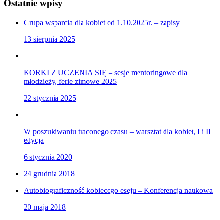
Ostatnie wpisy
Grupa wsparcia dla kobiet od 1.10.2025r. – zapisy
13 sierpnia 2025
KORKI Z UCZENIA SIĘ – sesje mentoringowe dla
młodzieży, ferie zimowe 2025
22 stycznia 2025
W poszukiwaniu traconego czasu – warsztat dla kobiet, I i II
edycja
6 stycznia 2020
24 grudnia 2018
Autobiograficzność kobiecego eseju – Konferencja naukowa
20 maja 2018