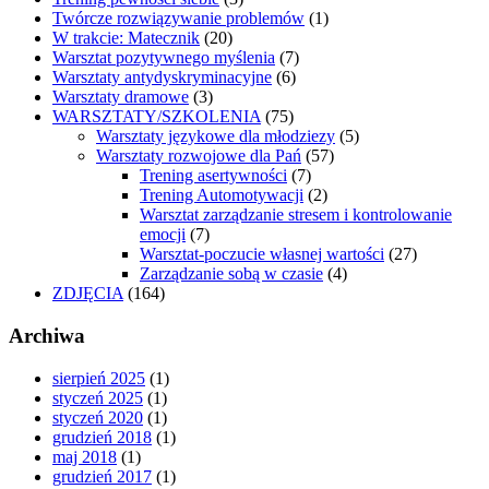
Twórcze rozwiązywanie problemów
(1)
W trakcie: Matecznik
(20)
Warsztat pozytywnego myślenia
(7)
Warsztaty antydyskryminacyjne
(6)
Warsztaty dramowe
(3)
WARSZTATY/SZKOLENIA
(75)
Warsztaty językowe dla młodziezy
(5)
Warsztaty rozwojowe dla Pań
(57)
Trening asertywności
(7)
Trening Automotywacji
(2)
Warsztat zarządzanie stresem i kontrolowanie
emocji
(7)
Warsztat-poczucie własnej wartości
(27)
Zarządzanie sobą w czasie
(4)
ZDJĘCIA
(164)
Archiwa
sierpień 2025
(1)
styczeń 2025
(1)
styczeń 2020
(1)
grudzień 2018
(1)
maj 2018
(1)
grudzień 2017
(1)