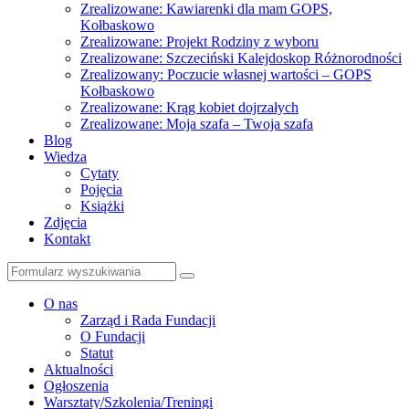
Zrealizowane: Kawiarenki dla mam GOPS,
Kołbaskowo
Zrealizowane: Projekt Rodziny z wyboru
Zrealizowane: Szczeciński Kalejdoskop Różnorodności
Zrealizowany: Poczucie własnej wartości – GOPS
Kołbaskowo
Zrealizowane: Krąg kobiet dojrzałych
Zrealizowane: Moja szafa – Twoja szafa
Blog
Wiedza
Cytaty
Pojęcia
Książki
Zdjęcia
Kontakt
Szukaj
O nas
Zarząd i Rada Fundacji
O Fundacji
Statut
Aktualności
Ogłoszenia
Warsztaty/Szkolenia/Treningi