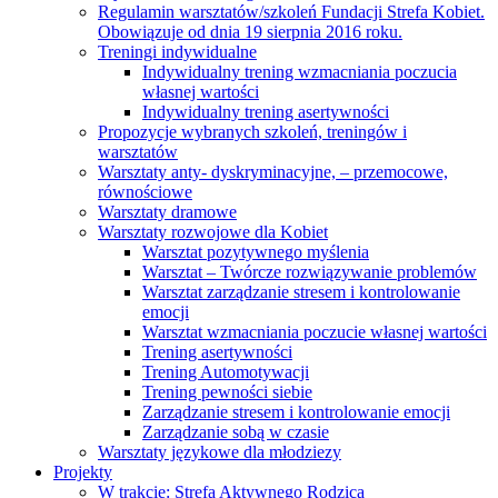
Regulamin warsztatów/szkoleń Fundacji Strefa Kobiet.
Obowiązuje od dnia 19 sierpnia 2016 roku.
Treningi indywidualne
Indywidualny trening wzmacniania poczucia
własnej wartości
Indywidualny trening asertywności
Propozycje wybranych szkoleń, treningów i
warsztatów
Warsztaty anty- dyskryminacyjne, – przemocowe,
równościowe
Warsztaty dramowe
Warsztaty rozwojowe dla Kobiet
Warsztat pozytywnego myślenia
Warsztat – Twórcze rozwiązywanie problemów
Warsztat zarządzanie stresem i kontrolowanie
emocji
Warsztat wzmacniania poczucie własnej wartości
Trening asertywności
Trening Automotywacji
Trening pewności siebie
Zarządzanie stresem i kontrolowanie emocji
Zarządzanie sobą w czasie
Warsztaty językowe dla młodziezy
Projekty
W trakcie: Strefa Aktywnego Rodzica