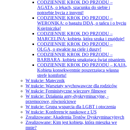
CODZIENNIE KROK DO PRZODU –
AGATA, o lękach, szacunku do siebie i
potrzebie bycia z innymi!
CODZIENNIE KROK DO PRZODU –
WERONIKA: o bagażu DDA, o tańcu i o byciu
Księżniczką!
CODZIENNIE KROK DO PRZODU –
MARCELINA: kobieta, która szuka i znajduje!
CODZIENNIE KROK DO PRZODU –
OLGA, o gwałcie na ciele i duszy!
CODZIENNIE KROK DO PRZODU –
BARBARA, kobieta smakująca świat pisaniem.
CODZIENNIE KROK DO PRZODU – KAJA,
Kobieta konsekwentnie poszerzająca własną
strefę komfortu!
W trakcie: Matecznik
W trakcie: Warsztaty wychowawcze dla rodziców
W trakcie: Feministyczne wieczory filmowe
W trakcie: Działania anty-dyskryminacyjne, -
przemocowe, równościowe
W trakcie: Grupa wsparcia dla LGBT i otoczenia
W trakcie: Konferencje naukowe z US
Zrealizowane: Akademia Testów Dyskryminacyjnych
Zrealizowane: Kim jest kobieta, która mieszka we
mnie?