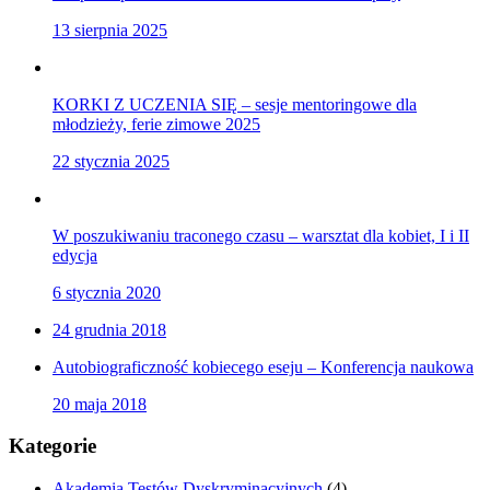
13 sierpnia 2025
KORKI Z UCZENIA SIĘ – sesje mentoringowe dla
młodzieży, ferie zimowe 2025
22 stycznia 2025
W poszukiwaniu traconego czasu – warsztat dla kobiet, I i II
edycja
6 stycznia 2020
24 grudnia 2018
Autobiograficzność kobiecego eseju – Konferencja naukowa
20 maja 2018
Kategorie
Akademia Testów Dyskryminacyjnych
(4)