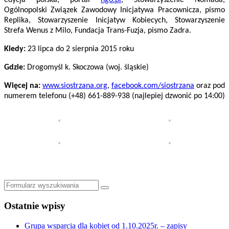
edycja polska, portal
ngo.pl
, Stowarzyszenie Nomada,
Ogólnopolski Związek Zawodowy Inicjatywa Pracownicza, pismo
Replika, Stowarzyszenie Inicjatyw Kobiecych, Stowarzyszenie
Strefa Wenus z Milo, Fundacja Trans-Fuzja, pismo Zadra.
Kiedy:
23 lipca
do
2 sierpnia 2015 roku
Gdzie:
Drogomyśl k. Skoczowa (woj. śląskie)
Więcej na:
www.siostrzana.org
,
facebook.com/siostrzana
oraz pod
numerem telefonu (+48) 661-889-938 (najlepiej dzwonić po 14:00)
Szukaj
Ostatnie wpisy
Grupa wsparcia dla kobiet od 1.10.2025r. – zapisy