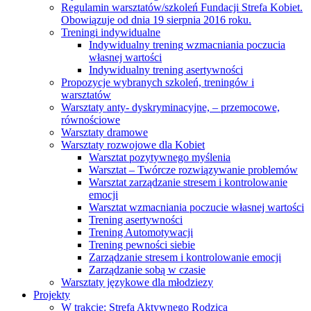
Regulamin warsztatów/szkoleń Fundacji Strefa Kobiet.
Obowiązuje od dnia 19 sierpnia 2016 roku.
Treningi indywidualne
Indywidualny trening wzmacniania poczucia
własnej wartości
Indywidualny trening asertywności
Propozycje wybranych szkoleń, treningów i
warsztatów
Warsztaty anty- dyskryminacyjne, – przemocowe,
równościowe
Warsztaty dramowe
Warsztaty rozwojowe dla Kobiet
Warsztat pozytywnego myślenia
Warsztat – Twórcze rozwiązywanie problemów
Warsztat zarządzanie stresem i kontrolowanie
emocji
Warsztat wzmacniania poczucie własnej wartości
Trening asertywności
Trening Automotywacji
Trening pewności siebie
Zarządzanie stresem i kontrolowanie emocji
Zarządzanie sobą w czasie
Warsztaty językowe dla młodziezy
Projekty
W trakcie: Strefa Aktywnego Rodzica