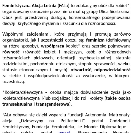
Feministyczna Akcja Letnia
(FAL
a) to edukacyjny obóz dla kobiet*,
organizowany corocznie przez nieformalną grupę Ulica Siostrzana.
Obóz jest przestrzenią dialogu, konsensualnego podejmowania
decyzji, krytycznego myślenia i szacunku dla różnorodności.
Wspólnymi założeniami, które przyjmują i promują zarówno
organizatorki, jak i uczestniczki obozu, są:
feminizm
(definiowany
na różne sposoby),
współpraca
kobiet* oraz szeroko pojmowana
równość
(równość kobiet i mężczyzn, osób o różnorodnych
tożsamościach płciowych, orientacji psychoseksualnej, statusie
rodzicielskim, pochodzeniu etnicznym, stopniu sprawności, wieku,
statusie ekonomicznym i innych),
otwartość, odpowiedzialność
za siebie i współodpowiedzialność za wydarzenie, w którym
uczestniczą.
*Kobieta/dziewczyna – osoba mająca doświadczenie życia jako
kobieta/dziewczyna i/lub socjalizacji do roli kobiety (
także osoba
transseksualna i transgenderowa
).
FALa odbywa się dzięki wsparciu Fundacji Autonomia. Matronaty:
akcja „Dziewczyny na Politechniki”, portal Codziennik
Feministyczny, Fundacja Feminoteka, Le Monde Diplomatique –