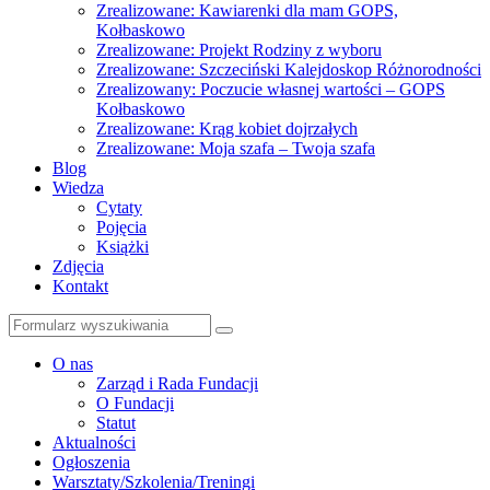
Zrealizowane: Kawiarenki dla mam GOPS,
Kołbaskowo
Zrealizowane: Projekt Rodziny z wyboru
Zrealizowane: Szczeciński Kalejdoskop Różnorodności
Zrealizowany: Poczucie własnej wartości – GOPS
Kołbaskowo
Zrealizowane: Krąg kobiet dojrzałych
Zrealizowane: Moja szafa – Twoja szafa
Blog
Wiedza
Cytaty
Pojęcia
Książki
Zdjęcia
Kontakt
Szukaj
O nas
Zarząd i Rada Fundacji
O Fundacji
Statut
Aktualności
Ogłoszenia
Warsztaty/Szkolenia/Treningi