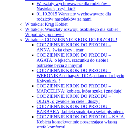
Warsztaty wychowawcze dla rodziców –
Nastolatek, czyli kto?
01.10.2015 Warsztaty wychowawcze dla
rodziców nastolatków za nami
W trakcie: Krąg Kobiet
W trakcie: Warsztaty rozwoju osobistego dla kobiet –
W podróży po nowe!
W trakcie: CODZIENNIE KROK DO PRZODU!
CODZIENNIE KROK DO PRZODU –
ANNA, świat ciszy i teatr
CODZIENNIE KROK DO PRZODU –
AGATA, o lękach, szacunku do siebie i
potrzebie bycia z innymi!
CODZIENNIE KROK DO PRZODU –
WERONIKA: o bagażu DDA, o tańcu i o byciu
Księżniczką!
CODZIENNIE KROK DO PRZODU –
MARCELINA: kobieta, która szuka i znajduje!
CODZIENNIE KROK DO PRZODU –
OLGA, o gwałcie na ciele i duszy!
CODZIENNIE KROK DO PRZODU –
BARBARA, kobieta smakująca świat pisaniem.
CODZIENNIE KROK DO PRZODU – KAJA,
Kobieta konsekwentnie poszerzająca własną
strefę komfortu!