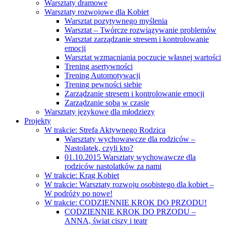
Warsztaty dramowe
Warsztaty rozwojowe dla Kobiet
Warsztat pozytywnego myślenia
Warsztat – Twórcze rozwiązywanie problemów
Warsztat zarządzanie stresem i kontrolowanie
emocji
Warsztat wzmacniania poczucie własnej wartości
Trening asertywności
Trening Automotywacji
Trening pewności siebie
Zarządzanie stresem i kontrolowanie emocji
Zarządzanie sobą w czasie
Warsztaty językowe dla młodziezy
Projekty
W trakcie: Strefa Aktywnego Rodzica
Warsztaty wychowawcze dla rodziców –
Nastolatek, czyli kto?
01.10.2015 Warsztaty wychowawcze dla
rodziców nastolatków za nami
W trakcie: Krąg Kobiet
W trakcie: Warsztaty rozwoju osobistego dla kobiet –
W podróży po nowe!
W trakcie: CODZIENNIE KROK DO PRZODU!
CODZIENNIE KROK DO PRZODU –
ANNA, świat ciszy i teatr