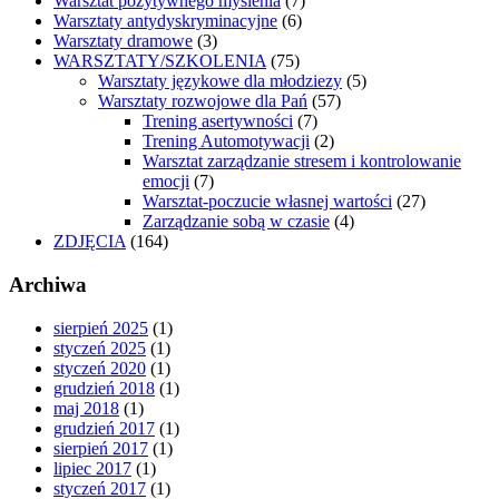
Warsztat pozytywnego myślenia
(7)
Warsztaty antydyskryminacyjne
(6)
Warsztaty dramowe
(3)
WARSZTATY/SZKOLENIA
(75)
Warsztaty językowe dla młodziezy
(5)
Warsztaty rozwojowe dla Pań
(57)
Trening asertywności
(7)
Trening Automotywacji
(2)
Warsztat zarządzanie stresem i kontrolowanie
emocji
(7)
Warsztat-poczucie własnej wartości
(27)
Zarządzanie sobą w czasie
(4)
ZDJĘCIA
(164)
Archiwa
sierpień 2025
(1)
styczeń 2025
(1)
styczeń 2020
(1)
grudzień 2018
(1)
maj 2018
(1)
grudzień 2017
(1)
sierpień 2017
(1)
lipiec 2017
(1)
styczeń 2017
(1)