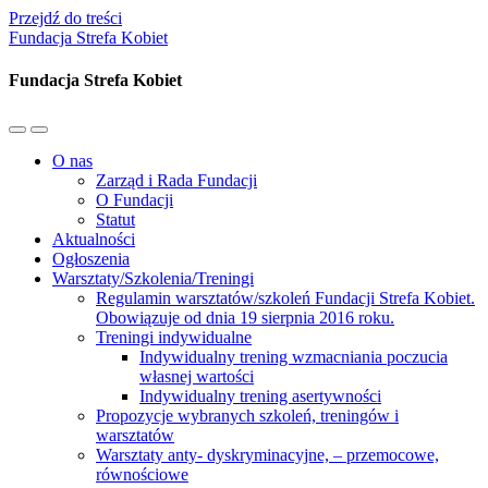
Przejdź do treści
Fundacja Strefa Kobiet
Fundacja Strefa Kobiet
Przełącz
Przełącz
menu
pole
O nas
mobilne
wyszukiwania
Zarząd i Rada Fundacji
O Fundacji
Statut
Aktualności
Ogłoszenia
Warsztaty/Szkolenia/Treningi
Regulamin warsztatów/szkoleń Fundacji Strefa Kobiet.
Obowiązuje od dnia 19 sierpnia 2016 roku.
Treningi indywidualne
Indywidualny trening wzmacniania poczucia
własnej wartości
Indywidualny trening asertywności
Propozycje wybranych szkoleń, treningów i
warsztatów
Warsztaty anty- dyskryminacyjne, – przemocowe,
równościowe