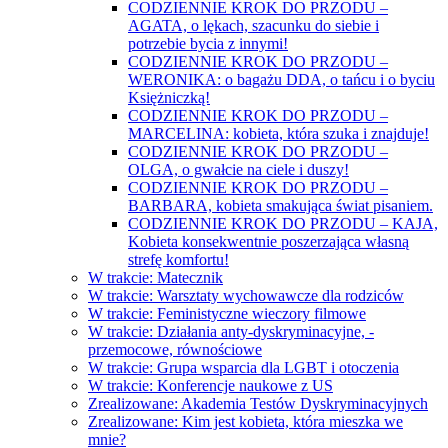
CODZIENNIE KROK DO PRZODU –
AGATA, o lękach, szacunku do siebie i
potrzebie bycia z innymi!
CODZIENNIE KROK DO PRZODU –
WERONIKA: o bagażu DDA, o tańcu i o byciu
Księżniczką!
CODZIENNIE KROK DO PRZODU –
MARCELINA: kobieta, która szuka i znajduje!
CODZIENNIE KROK DO PRZODU –
OLGA, o gwałcie na ciele i duszy!
CODZIENNIE KROK DO PRZODU –
BARBARA, kobieta smakująca świat pisaniem.
CODZIENNIE KROK DO PRZODU – KAJA,
Kobieta konsekwentnie poszerzająca własną
strefę komfortu!
W trakcie: Matecznik
W trakcie: Warsztaty wychowawcze dla rodziców
W trakcie: Feministyczne wieczory filmowe
W trakcie: Działania anty-dyskryminacyjne, -
przemocowe, równościowe
W trakcie: Grupa wsparcia dla LGBT i otoczenia
W trakcie: Konferencje naukowe z US
Zrealizowane: Akademia Testów Dyskryminacyjnych
Zrealizowane: Kim jest kobieta, która mieszka we
mnie?