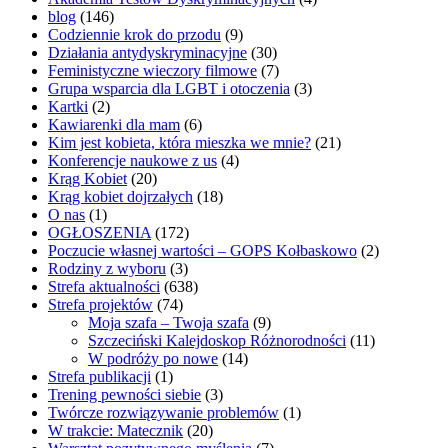
blog
(146)
Codziennie krok do przodu
(9)
Działania antydyskryminacyjne
(30)
Feministyczne wieczory filmowe
(7)
Grupa wsparcia dla LGBT i otoczenia
(3)
Kartki
(2)
Kawiarenki dla mam
(6)
Kim jest kobieta, która mieszka we mnie?
(21)
Konferencje naukowe z us
(4)
Krąg Kobiet
(20)
Krąg kobiet dojrzałych
(18)
O nas
(1)
OGŁOSZENIA
(172)
Poczucie własnej wartości – GOPS Kołbaskowo
(2)
Rodziny z wyboru
(3)
Strefa aktualności
(638)
Strefa projektów
(74)
Moja szafa – Twoja szafa
(9)
Szczeciński Kalejdoskop Różnorodności
(11)
W podróży po nowe
(14)
Strefa publikacji
(1)
Trening pewności siebie
(3)
Twórcze rozwiązywanie problemów
(1)
W trakcie: Matecznik
(20)