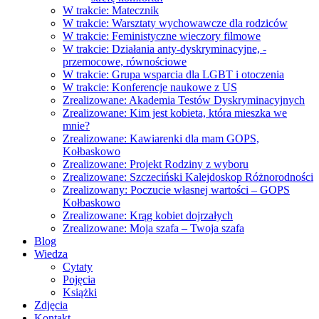
W trakcie: Matecznik
W trakcie: Warsztaty wychowawcze dla rodziców
W trakcie: Feministyczne wieczory filmowe
W trakcie: Działania anty-dyskryminacyjne, -
przemocowe, równościowe
W trakcie: Grupa wsparcia dla LGBT i otoczenia
W trakcie: Konferencje naukowe z US
Zrealizowane: Akademia Testów Dyskryminacyjnych
Zrealizowane: Kim jest kobieta, która mieszka we
mnie?
Zrealizowane: Kawiarenki dla mam GOPS,
Kołbaskowo
Zrealizowane: Projekt Rodziny z wyboru
Zrealizowane: Szczeciński Kalejdoskop Różnorodności
Zrealizowany: Poczucie własnej wartości – GOPS
Kołbaskowo
Zrealizowane: Krąg kobiet dojrzałych
Zrealizowane: Moja szafa – Twoja szafa
Blog
Wiedza
Cytaty
Pojęcia
Książki
Zdjęcia
Kontakt