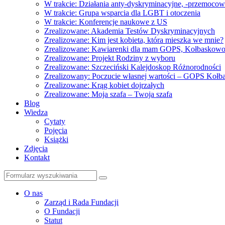
W trakcie: Działania anty-dyskryminacyjne, -przemoco
W trakcie: Grupa wsparcia dla LGBT i otoczenia
W trakcie: Konferencje naukowe z US
Zrealizowane: Akademia Testów Dyskryminacyjnych
Zrealizowane: Kim jest kobieta, która mieszka we mnie?
Zrealizowane: Kawiarenki dla mam GOPS, Kołbaskow
Zrealizowane: Projekt Rodziny z wyboru
Zrealizowane: Szczeciński Kalejdoskop Różnorodności
Zrealizowany: Poczucie własnej wartości – GOPS Koł
Zrealizowane: Krąg kobiet dojrzałych
Zrealizowane: Moja szafa – Twoja szafa
Blog
Wiedza
Cytaty
Pojęcia
Książki
Zdjęcia
Kontakt
Szukaj
O nas
Zarząd i Rada Fundacji
O Fundacji
Statut