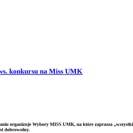
 ws. konkursu na Miss UMK
iu organizuje Wybory MISS UMK, na które zaprasza „wszystkie s
est dobrowolny.