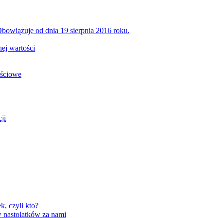
bowiązuje od dnia 19 sierpnia 2016 roku.
ej wartości
ościowe
ji
, czyli kto?
 nastolatków za nami