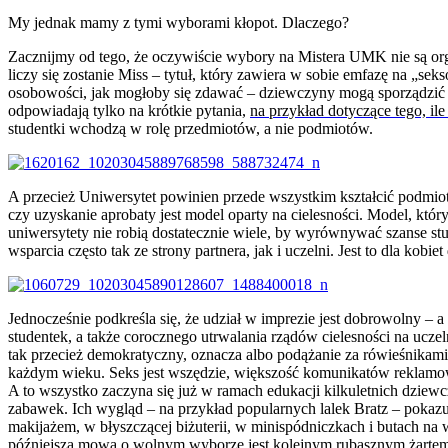
My jednak mamy z tymi wyborami kłopot. Dlaczego?
Zacznijmy od tego, że oczywiście wybory na Mistera UMK nie są org
liczy się zostanie Miss – tytuł, który zawiera w sobie emfazę na „se
osobowości, jak mogłoby się zdawać – dziewczyny mogą sporządzić o 
odpowiadają tylko na krótkie pytania,
na przykład dotyczące tego, ile 
studentki wchodzą w rolę przedmiotów, a nie podmiotów.
A przecież Uniwersytet powinien przede wszystkim kształcić podmiot
czy uzyskanie aprobaty jest model oparty na cielesności. Model, któr
uniwersytety nie robią dostatecznie wiele, by wyrównywać szanse stu
wsparcia często tak ze strony partnera, jak i uczelni. Jest to dla kob
Jednocześnie podkreśla się, że udział w imprezie jest dobrowolny – 
studentek, a także corocznego utrwalania rządów cielesności na ucze
tak przecież demokratyczny, oznacza albo podążanie za rówieśnikami
każdym wieku. Seks jest wszędzie, większość komunikatów reklamowy
A to wszystko zaczyna się już w ramach edukacji kilkuletnich dzie
zabawek. Ich wygląd – na przykład popularnych lalek Bratz – pokaz
makijażem, w błyszczącej biżuterii, w minispódniczkach i butach na w
późniejsza mowa o wolnym wyborze jest kolejnym rubasznym żartem”. 