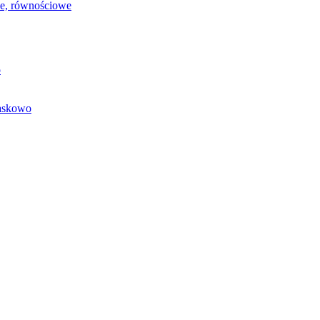
we, równościowe
o
baskowo