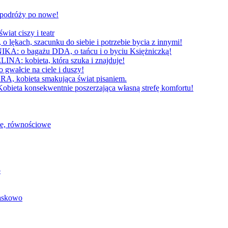
W podróży po nowe!
 ciszy i teatr
h, szacunku do siebie i potrzebie bycia z innymi!
 bagażu DDA, o tańcu i o byciu Księżniczką!
obieta, która szuka i znajduje!
cie na ciele i duszy!
bieta smakująca świat pisaniem.
konsekwentnie poszerzająca własną strefę komfortu!
we, równościowe
o
baskowo