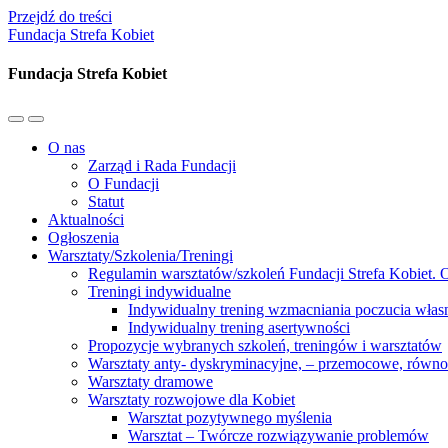
Przejdź do treści
Fundacja Strefa Kobiet
Fundacja Strefa Kobiet
Przełącz
Przełącz
menu
pole
O nas
mobilne
wyszukiwania
Zarząd i Rada Fundacji
O Fundacji
Statut
Aktualności
Ogłoszenia
Warsztaty/Szkolenia/Treningi
Regulamin warsztatów/szkoleń Fundacji Strefa Kobiet. O
Treningi indywidualne
Indywidualny trening wzmacniania poczucia własn
Indywidualny trening asertywności
Propozycje wybranych szkoleń, treningów i warsztatów
Warsztaty anty- dyskryminacyjne, – przemocowe, równ
Warsztaty dramowe
Warsztaty rozwojowe dla Kobiet
Warsztat pozytywnego myślenia
Warsztat – Twórcze rozwiązywanie problemów