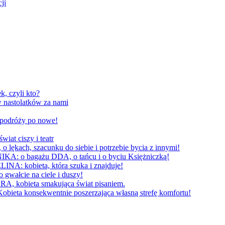
ji
, czyli kto?
 nastolatków za nami
W podróży po nowe!
 ciszy i teatr
h, szacunku do siebie i potrzebie bycia z innymi!
 bagażu DDA, o tańcu i o byciu Księżniczką!
obieta, która szuka i znajduje!
cie na ciele i duszy!
bieta smakująca świat pisaniem.
konsekwentnie poszerzająca własną strefę komfortu!