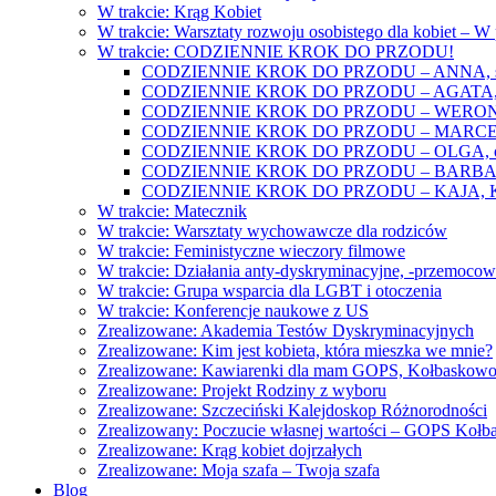
W trakcie: Krąg Kobiet
W trakcie: Warsztaty rozwoju osobistego dla kobiet – 
W trakcie: CODZIENNIE KROK DO PRZODU!
CODZIENNIE KROK DO PRZODU – ANNA, świat
CODZIENNIE KROK DO PRZODU – AGATA, o lękac
CODZIENNIE KROK DO PRZODU – WERONIKA: o
CODZIENNIE KROK DO PRZODU – MARCELINA: k
CODZIENNIE KROK DO PRZODU – OLGA, o gwał
CODZIENNIE KROK DO PRZODU – BARBARA, ko
CODZIENNIE KROK DO PRZODU – KAJA, Kobieta 
W trakcie: Matecznik
W trakcie: Warsztaty wychowawcze dla rodziców
W trakcie: Feministyczne wieczory filmowe
W trakcie: Działania anty-dyskryminacyjne, -przemoco
W trakcie: Grupa wsparcia dla LGBT i otoczenia
W trakcie: Konferencje naukowe z US
Zrealizowane: Akademia Testów Dyskryminacyjnych
Zrealizowane: Kim jest kobieta, która mieszka we mnie?
Zrealizowane: Kawiarenki dla mam GOPS, Kołbaskow
Zrealizowane: Projekt Rodziny z wyboru
Zrealizowane: Szczeciński Kalejdoskop Różnorodności
Zrealizowany: Poczucie własnej wartości – GOPS Koł
Zrealizowane: Krąg kobiet dojrzałych
Zrealizowane: Moja szafa – Twoja szafa
Blog