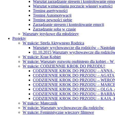
Warsztat zarządzanie stresem i kontrolowanie emoc
Warsztat wzmacniania poczucie własnej wartości
Trening asertywności
Trening Automotywacji
Trening pewności siebie
Zarządzanie stresem i kontrolowanie emocji
Zarządzanie sobą w czasie
Warsztaty językowe dla młodziezy
Projekty
W trakcie: Strefa Aktywnego Rodzica
Warsztaty wychowawcze dla rodziców – Nastolatek
01.10.2015 Warsztaty wychowawcze dla rodziców
W trakcie: Krąg Kobiet
W trakcie: Warsztaty rozwoju osobistego dla kobiet – 
W trakcie: CODZIENNIE KROK DO PRZODU!
CODZIENNIE KROK DO PRZODU – ANNA, świat
CODZIENNIE KROK DO PRZODU – AGATA, o lękac
CODZIENNIE KROK DO PRZODU – WERONIKA: o
CODZIENNIE KROK DO PRZODU – MARCELINA: k
CODZIENNIE KROK DO PRZODU – OLGA, o gwał
CODZIENNIE KROK DO PRZODU – BARBARA, ko
CODZIENNIE KROK DO PRZODU – KAJA, Kobieta 
W trakcie: Matecznik
W trakcie: Warsztaty wychowawcze dla rodziców
W trakcie: Feministyczne wieczory filmowe