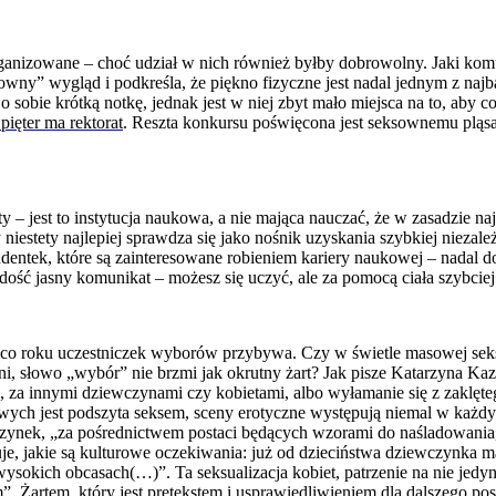
anizowane – choć udział w nich również byłby dobrowolny. Jaki komuni
ksowny” wygląd i podkreśla, że piękno fizyczne jest nadal jednym z naj
sobie krótką notkę, jednak jest w niej zbyt mało miejsca na to, aby 
pięter ma rektorat
. Reszta konkursu poświęcona jest seksownemu pląsa
y – jest to instytucja naukowa, a nie mająca nauczać, że w zasadzie 
y niestety najlepiej sprawdza się jako nośnik uzyskania szybkiej nieza
dentek, które są zainteresowane robieniem kariery naukowej – nadal d
iet dość jasny komunikat – możesz się uczyć, ale za pomocą ciała szybcie
a co roku uczestniczek wyborów przybywa. Czy w świetle masowej seksua
lni, słowo „wybór” nie brzmi jak okrutny żart? Jak pisze Katarzyna K
, za innymi dziewczynami czy kobietami, albo wyłamanie się z zaklęte
ch jest podszyta seksem, sceny erotyczne występują niemal w każdym
wczynek, „za pośrednictwem postaci będących wzorami do naśladowania
uje, jakie są kulturowe oczekiwania: już od dzieciństwa dziewczynka
ysokich obcasach(…)”. Ta seksualizacja kobiet, patrzenie na nie jedyni
Żartem, który jest pretekstem i usprawiedliwieniem dla dalszego post