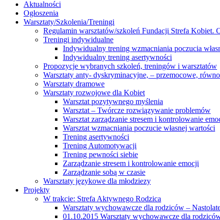
Aktualności
Ogłoszenia
Warsztaty/Szkolenia/Treningi
Regulamin warsztatów/szkoleń Fundacji Strefa Kobiet. O
Treningi indywidualne
Indywidualny trening wzmacniania poczucia własn
Indywidualny trening asertywności
Propozycje wybranych szkoleń, treningów i warsztatów
Warsztaty anty- dyskryminacyjne, – przemocowe, równ
Warsztaty dramowe
Warsztaty rozwojowe dla Kobiet
Warsztat pozytywnego myślenia
Warsztat – Twórcze rozwiązywanie problemów
Warsztat zarządzanie stresem i kontrolowanie emoc
Warsztat wzmacniania poczucie własnej wartości
Trening asertywności
Trening Automotywacji
Trening pewności siebie
Zarządzanie stresem i kontrolowanie emocji
Zarządzanie sobą w czasie
Warsztaty językowe dla młodziezy
Projekty
W trakcie: Strefa Aktywnego Rodzica
Warsztaty wychowawcze dla rodziców – Nastolatek
01.10.2015 Warsztaty wychowawcze dla rodziców