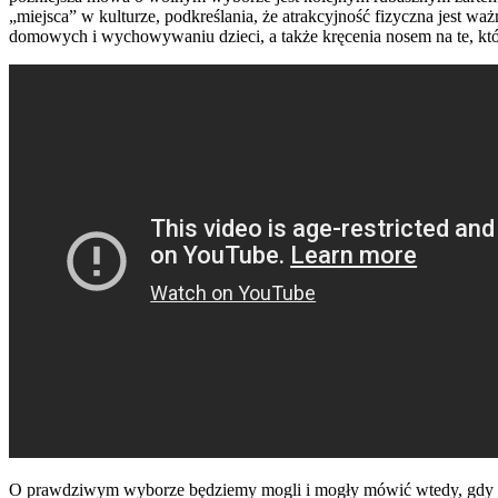
„miejsca” w kulturze, podkreślania, że atrakcyjność fizyczna jest wa
domowych i wychowywaniu dzieci, a także kręcenia nosem na te, któ
O prawdziwym wyborze będziemy mogli i mogły mówić wtedy, gdy każd