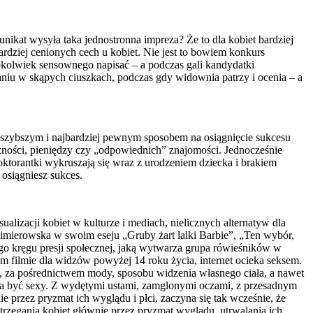
kat wysyła taka jednostronna impreza? Że to dla kobiet bardziej
bardziej cenionych cech u kobiet. Nie jest to bowiem konkurs
cokolwiek sensownego napisać – a podczas gali kandydatki
niu w skąpych ciuszkach, podczas gdy widownia patrzy i ocenia – a
najszybszym i najbardziej pewnym sposobem na osiągnięcie sukcesu
leżności, pieniędzy czy „odpowiednich” znajomości. Jednocześnie
oktorantki wykruszają się wraz z urodzeniem dziecka i brakiem
j osiągniesz sukces.
lizacji kobiet w kulturze i mediach, nielicznych alternatyw dla
azimierowska w swoim eseju „Gruby żart lalki Barbie”, „Ten wybór,
go kręgu presji społecznej, jaką wytwarza grupa rówieśników w
 filmie dla widzów powyżej 14 roku życia, internet ocieka seksem.
, za pośrednictwem mody, sposobu widzenia własnego ciała, a nawet
 ma być sexy. Z wydętymi ustami, zamglonymi oczami, z przesadnym
e przez pryzmat ich wyglądu i płci, zaczyna się tak wcześnie, że
rzegania kobiet głównie przez pryzmat wyglądu, utrwalania ich