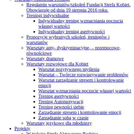
Regulamin warsztatów/szkoleń Fundacji Strefa Kobiet.
Obowiązuje od dnia 19 sierpnia 2016 roku.
Treningi indywidualne
Indywidualny trening wzmacniania poczucia
własnej wartości
Indywidualny trening asertywności
Propozycje wybranych szkoleń, treningów i
warsztatów
Warsztaty anty- dyskryminacyjne, – przemocowe,
równościowe
Warsztaty dramowe
Warsztaty rozwojowe dla Kobiet
Warsztat pozytywnego myślenia
Warsztat – Twórcze rozwiązywanie problemów
Warsztat zarządzanie stresem i kontrolowanie
emocji
Warsztat wzmacniania poczucie własnej wartości
Trening asertywności
Trening Automotywacji
Trening pewności siebie
Zarządzanie stresem i kontrolowanie emocji
Zarządzanie sobą w czasie
Warsztaty językowe dla młodziezy
Projekty
W trakcie: Strefa Aktywnego Rodzica