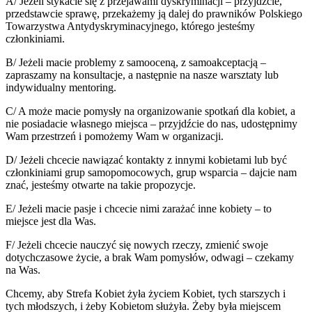
A/ Jeżeli stykacie się z przejawami dyskryminacji – przyjdźcie,
przedstawcie sprawę, przekażemy ją dalej do prawników Polskiego
Towarzystwa Antydyskryminacyjnego, którego jesteśmy
członkiniami.
B/ Jeżeli macie problemy z samooceną, z samoakceptacją –
zapraszamy na konsultacje, a następnie na nasze warsztaty lub
indywidualny mentoring.
C/ A może macie pomysły na organizowanie spotkań dla kobiet, a
nie posiadacie własnego miejsca – przyjdźcie do nas, udostępnimy
Wam przestrzeń i pomożemy Wam w organizacji.
D/ Jeżeli chcecie nawiązać kontakty z innymi kobietami lub być
członkiniami grup samopomocowych, grup wsparcia – dajcie nam
znać, jesteśmy otwarte na takie propozycje.
E/ Jeżeli macie pasje i chcecie nimi zarażać inne kobiety – to
miejsce jest dla Was.
F/ Jeżeli chcecie nauczyć się nowych rzeczy, zmienić swoje
dotychczasowe życie, a brak Wam pomysłów, odwagi – czekamy
na Was.
Chcemy, aby Strefa Kobiet żyła życiem Kobiet, tych starszych i
tych młodszych, i żeby Kobietom służyła. Żeby była miejscem