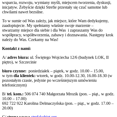
wsparcia, rozwoju, wymiany myśli, miejscem tworzenia, dyskusji,
inicjatyw. Żebyście dzięki Strefie przestały się czuć samotne lub
chwilami nawet bezsilne.
To w sumie od Was zależy, jak miejsce, które Wam dedykujemy,
zaadoptujecie. My spełniamy właśnie swoje marzenie –
stwarzamy miejsce dla siebie i dla Was i zapraszamy Was do
współpracy, współtworzenia, zabawy i doznawania. Następny krok
należy do Was. Czekamy na Was!
Kontakt z nami:
A/
adres biura:
ul. Świętego Wojciecha 12/6 (budynek LOK, II
piętro), w Szczecinie
biuro czynne:
poniedziałek – piątek, w godz. 10.00 – 15.00,
w tym
dla klientek:
wtorek, w godz. 10.00-12.30, 16.00-18.30 (w
pozostałym czasie, jedynie po wcześniejszym umówieniu
telefonicznym)
B/
tel. kom.:
506 074 740 Małgorzata Mrozik (pon. – piąt., w godz.
10.00 – 17.00)
692 722 922 Karolina Delmaczyńska (pon. – piąt., w godz. 17.00 –
20.00)
C/
strona www:
strefakobiet.org