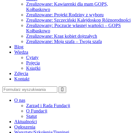
Zrealizowane: Kawiarenki dla mam GOPS,
Kołbaskowo
Zrealizowane: Projekt Rodziny z wyboru
Zrealizowane: Szczeciński Kalejdoskop Różnorodności
Zrealizowany: Poczucie własnej wartości – GOPS
Kołbaskowo
Zrealizowane: Krąg kobiet dojrzałych
Zrealizowane: Moja szafa – Twoja szafa
Blog
Wiedza
Cytaty
Pojęcia
Książki
Zdjęcia
Kontakt
Szukaj
O nas
Zarząd i Rada Fundacji
O Fundacji
Statut
Aktualności
Ogłoszenia
Warsztaty/Szkolenia/Treningi