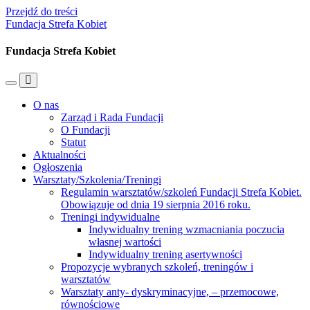
Przejdź do treści
Fundacja Strefa Kobiet
Fundacja Strefa Kobiet
Przełącz
Przełącz
menu
pole
O nas
mobilne
wyszukiwania
Zarząd i Rada Fundacji
O Fundacji
Statut
Aktualności
Ogłoszenia
Warsztaty/Szkolenia/Treningi
Regulamin warsztatów/szkoleń Fundacji Strefa Kobiet.
Obowiązuje od dnia 19 sierpnia 2016 roku.
Treningi indywidualne
Indywidualny trening wzmacniania poczucia
własnej wartości
Indywidualny trening asertywności
Propozycje wybranych szkoleń, treningów i
warsztatów
Warsztaty anty- dyskryminacyjne, – przemocowe,
równościowe