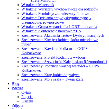
strefę komfortu!
W trakcie: Matecznik
W trakcie: Warsztaty wychowawcze dla rodziców
W trakcie: Feministyczne wieczory filmowe
W trakcie: Działania anty-dyskryminacyjne, -
przemocowe, równościowe
W trakcie: Grupa wsparcia dla LGBT i otoczenia
W trakcie: Konferencje naukowe z US
Zrealizowane: Akademia Testów Dyskryminacyjnych
Zrealizowane: Kim jest kobieta, która mieszka we
mnie?
Zrealizowane: Kawiarenki dla mam GOPS,
Kołbaskowo
Zrealizowane: Projekt Rodziny z wyboru
Zrealizowane: Szczeciński Kalejdoskop Różnorodności
Zrealizowany: Poczucie własnej wartości – GOPS
Kołbaskowo
Zrealizowane: Krąg kobiet dojrzałych
Zrealizowane: Moja szafa – Twoja szafa
Blog
Wiedza
Cytaty
Pojęcia
Książki
Zdjęcia