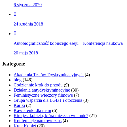
6 stycznia 2020
24 grudnia 2018
Autobiograficzność kobiecego eseju – Konferencja naukowa
20 maja 2018
Kategorie
Akademia Testów Dyskryminacyjnych
(4)
blog
(146)
Codziennie krok do przodu
(9)
Działania antydyskryminacyjne
(30)
Feministyczne wieczory filmowe
(7)
Grupa wsparcia dla LGBT i otoczenia
(3)
Kartki
(2)
Kawiarenki dla mam
(6)
Kim jest kobieta, która mieszka we mnie?
(21)
Konferencje naukowe z us
(4)
Krąg Kobiet
(20)