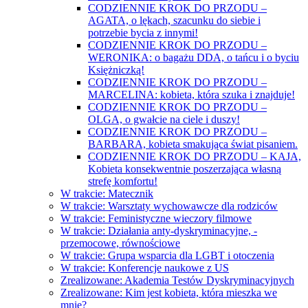
CODZIENNIE KROK DO PRZODU –
AGATA, o lękach, szacunku do siebie i
potrzebie bycia z innymi!
CODZIENNIE KROK DO PRZODU –
WERONIKA: o bagażu DDA, o tańcu i o byciu
Księżniczką!
CODZIENNIE KROK DO PRZODU –
MARCELINA: kobieta, która szuka i znajduje!
CODZIENNIE KROK DO PRZODU –
OLGA, o gwałcie na ciele i duszy!
CODZIENNIE KROK DO PRZODU –
BARBARA, kobieta smakująca świat pisaniem.
CODZIENNIE KROK DO PRZODU – KAJA,
Kobieta konsekwentnie poszerzająca własną
strefę komfortu!
W trakcie: Matecznik
W trakcie: Warsztaty wychowawcze dla rodziców
W trakcie: Feministyczne wieczory filmowe
W trakcie: Działania anty-dyskryminacyjne, -
przemocowe, równościowe
W trakcie: Grupa wsparcia dla LGBT i otoczenia
W trakcie: Konferencje naukowe z US
Zrealizowane: Akademia Testów Dyskryminacyjnych
Zrealizowane: Kim jest kobieta, która mieszka we
mnie?