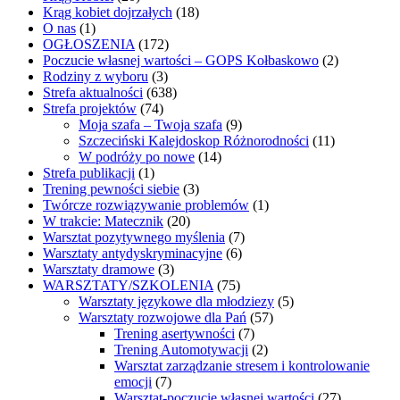
Krąg kobiet dojrzałych
(18)
O nas
(1)
OGŁOSZENIA
(172)
Poczucie własnej wartości – GOPS Kołbaskowo
(2)
Rodziny z wyboru
(3)
Strefa aktualności
(638)
Strefa projektów
(74)
Moja szafa – Twoja szafa
(9)
Szczeciński Kalejdoskop Różnorodności
(11)
W podróży po nowe
(14)
Strefa publikacji
(1)
Trening pewności siebie
(3)
Twórcze rozwiązywanie problemów
(1)
W trakcie: Matecznik
(20)
Warsztat pozytywnego myślenia
(7)
Warsztaty antydyskryminacyjne
(6)
Warsztaty dramowe
(3)
WARSZTATY/SZKOLENIA
(75)
Warsztaty językowe dla młodziezy
(5)
Warsztaty rozwojowe dla Pań
(57)
Trening asertywności
(7)
Trening Automotywacji
(2)
Warsztat zarządzanie stresem i kontrolowanie
emocji
(7)
Warsztat-poczucie własnej wartości
(27)