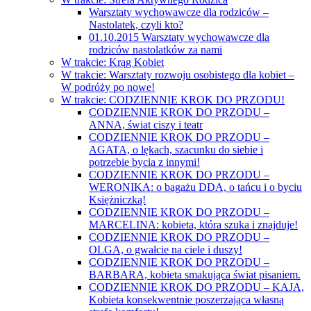
Warsztaty wychowawcze dla rodziców –
Nastolatek, czyli kto?
01.10.2015 Warsztaty wychowawcze dla
rodziców nastolatków za nami
W trakcie: Krąg Kobiet
W trakcie: Warsztaty rozwoju osobistego dla kobiet –
W podróży po nowe!
W trakcie: CODZIENNIE KROK DO PRZODU!
CODZIENNIE KROK DO PRZODU –
ANNA, świat ciszy i teatr
CODZIENNIE KROK DO PRZODU –
AGATA, o lękach, szacunku do siebie i
potrzebie bycia z innymi!
CODZIENNIE KROK DO PRZODU –
WERONIKA: o bagażu DDA, o tańcu i o byciu
Księżniczką!
CODZIENNIE KROK DO PRZODU –
MARCELINA: kobieta, która szuka i znajduje!
CODZIENNIE KROK DO PRZODU –
OLGA, o gwałcie na ciele i duszy!
CODZIENNIE KROK DO PRZODU –
BARBARA, kobieta smakująca świat pisaniem.
CODZIENNIE KROK DO PRZODU – KAJA,
Kobieta konsekwentnie poszerzająca własną