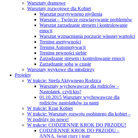
Warsztaty dramowe
Warsztaty rozwojowe dla Kobiet
Warsztat pozytywnego myślenia
Warsztat – Twórcze rozwiązywanie problemów
Warsztat zarządzanie stresem i kontrolowanie
emocji
Warsztat wzmacniania poczucie własnej wartości
Trening asertywności
Trening Automotywacji
Trening pewności siebie
Zarządzanie stresem i kontrolowanie emocji
Zarządzanie sobą w czasie
Warsztaty językowe dla młodziezy
Projekty
W trakcie: Strefa Aktywnego Rodzica
Warsztaty wychowawcze dla rodziców –
Nastolatek, czyli kto?
01.10.2015 Warsztaty wychowawcze dla
rodziców nastolatków za nami
W trakcie: Krąg Kobiet
W trakcie: Warsztaty rozwoju osobistego dla kobiet –
W podróży po nowe!
W trakcie: CODZIENNIE KROK DO PRZODU!
CODZIENNIE KROK DO PRZODU –
ANNA, świat ciszy i teatr