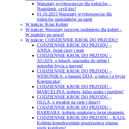
Warsztaty wychowawcze dla rodziców –
Nastolatek, czyli kto?
01.10.2015 Warsztaty wychowawcze dla
rodziców nastolatków za nami
W trakcie: Krąg Kobiet
W trakcie: Warsztaty rozwoju osobistego dla kobiet –
W podróży po nowe!
W trakcie: CODZIENNIE KROK DO PRZODU!
CODZIENNIE KROK DO PRZODU –
ANNA, świat ciszy i teatr
CODZIENNIE KROK DO PRZODU –
AGATA, o lękach, szacunku do siebie i
potrzebie bycia z innymi!
CODZIENNIE KROK DO PRZODU –
WERONIKA: o bagażu DDA, o tańcu i o byciu
Księżniczką!
CODZIENNIE KROK DO PRZODU –
MARCELINA: kobieta, która szuka i znajduje!
CODZIENNIE KROK DO PRZODU –
OLGA, o gwałcie na ciele i duszy!
CODZIENNIE KROK DO PRZODU –
BARBARA, kobieta smakująca świat pisaniem.
CODZIENNIE KROK DO PRZODU – KAJA,
Kobieta konsekwentnie poszerzająca własną
strefę komfortu!