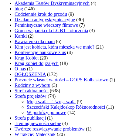
Akademia Testów Dyskryminacyjnych
(4)
blog
(146)
Codziennie krok do przodu
(9)
Działania antydyskryminacyjne
(30)
Feministyczne wieczory filmowe
(7)
Grupa wsparcia dla LGBT i otoczenia
(3)
Kartki
(2)
Kawiarenki dla mam
(6)
Kim jest kobieta, która mieszka we mnie?
(21)
Konferencje naukowe z us
(4)
Krąg Kobiet
(20)
Krąg kobiet dojrzałych
(18)
O nas
(1)
OGŁOSZENIA
(172)
Poczucie własnej wartości – GOPS Kołbaskowo
(2)
Rodziny z wyboru
(3)
Strefa aktualności
(638)
Strefa projektów
(74)
Moja szafa – Twoja szafa
(9)
Szczeciński Kalejdoskop Różnorodności
(11)
W podróży po nowe
(14)
Strefa publikacji
(1)
Trening pewności siebie
(3)
Twórcze rozwiązywanie problemów
(1)
W trakcie: Matecznik
(20)