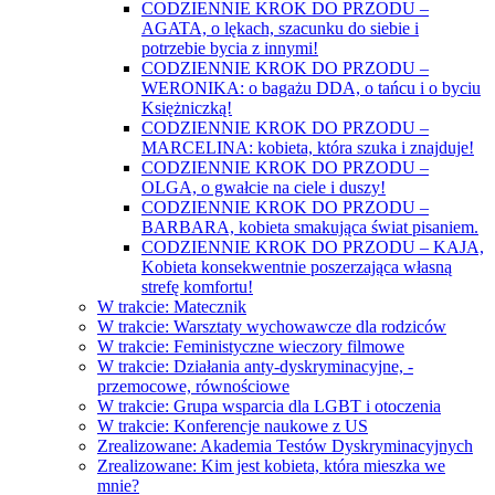
CODZIENNIE KROK DO PRZODU –
AGATA, o lękach, szacunku do siebie i
potrzebie bycia z innymi!
CODZIENNIE KROK DO PRZODU –
WERONIKA: o bagażu DDA, o tańcu i o byciu
Księżniczką!
CODZIENNIE KROK DO PRZODU –
MARCELINA: kobieta, która szuka i znajduje!
CODZIENNIE KROK DO PRZODU –
OLGA, o gwałcie na ciele i duszy!
CODZIENNIE KROK DO PRZODU –
BARBARA, kobieta smakująca świat pisaniem.
CODZIENNIE KROK DO PRZODU – KAJA,
Kobieta konsekwentnie poszerzająca własną
strefę komfortu!
W trakcie: Matecznik
W trakcie: Warsztaty wychowawcze dla rodziców
W trakcie: Feministyczne wieczory filmowe
W trakcie: Działania anty-dyskryminacyjne, -
przemocowe, równościowe
W trakcie: Grupa wsparcia dla LGBT i otoczenia
W trakcie: Konferencje naukowe z US
Zrealizowane: Akademia Testów Dyskryminacyjnych
Zrealizowane: Kim jest kobieta, która mieszka we
mnie?