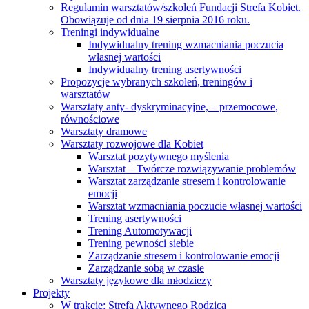
Regulamin warsztatów/szkoleń Fundacji Strefa Kobiet.
Obowiązuje od dnia 19 sierpnia 2016 roku.
Treningi indywidualne
Indywidualny trening wzmacniania poczucia
własnej wartości
Indywidualny trening asertywności
Propozycje wybranych szkoleń, treningów i
warsztatów
Warsztaty anty- dyskryminacyjne, – przemocowe,
równościowe
Warsztaty dramowe
Warsztaty rozwojowe dla Kobiet
Warsztat pozytywnego myślenia
Warsztat – Twórcze rozwiązywanie problemów
Warsztat zarządzanie stresem i kontrolowanie
emocji
Warsztat wzmacniania poczucie własnej wartości
Trening asertywności
Trening Automotywacji
Trening pewności siebie
Zarządzanie stresem i kontrolowanie emocji
Zarządzanie sobą w czasie
Warsztaty językowe dla młodziezy
Projekty
W trakcie: Strefa Aktywnego Rodzica