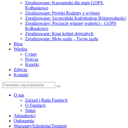
Zrealizowane: Kawiarenki dla mam GOPS,
Kołbaskowo
Zrealizowane: Projekt Rodziny z wyboru
Zrealizowane: Szczeciński Kalejdoskop Różnorodności
Zrealizowany: Poczucie własnej wartości – GOPS
Kołbaskowo
Zrealizowane: Krąg kobiet dojrzałych
Zrealizowane: Moja szafa – Twoja szafa
Blog
Wiedza
Cytaty
Pojęcia
Książki
Zdjęcia
Kontakt
Szukaj
O nas
Zarząd i Rada Fundacji
O Fundacji
Statut
Aktualności
Ogłoszenia
Warsztaty/Szkolenia/Treningi