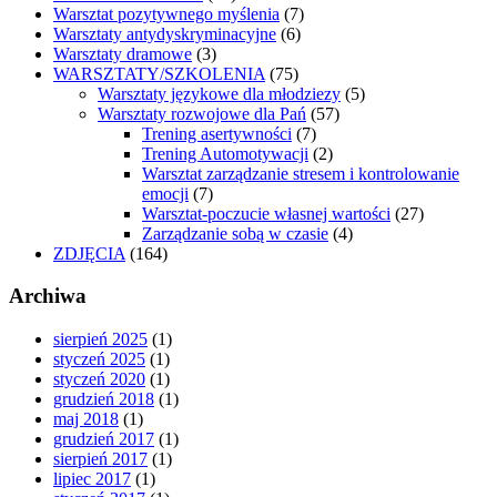
Warsztat pozytywnego myślenia
(7)
Warsztaty antydyskryminacyjne
(6)
Warsztaty dramowe
(3)
WARSZTATY/SZKOLENIA
(75)
Warsztaty językowe dla młodziezy
(5)
Warsztaty rozwojowe dla Pań
(57)
Trening asertywności
(7)
Trening Automotywacji
(2)
Warsztat zarządzanie stresem i kontrolowanie
emocji
(7)
Warsztat-poczucie własnej wartości
(27)
Zarządzanie sobą w czasie
(4)
ZDJĘCIA
(164)
Archiwa
sierpień 2025
(1)
styczeń 2025
(1)
styczeń 2020
(1)
grudzień 2018
(1)
maj 2018
(1)
grudzień 2017
(1)
sierpień 2017
(1)
lipiec 2017
(1)