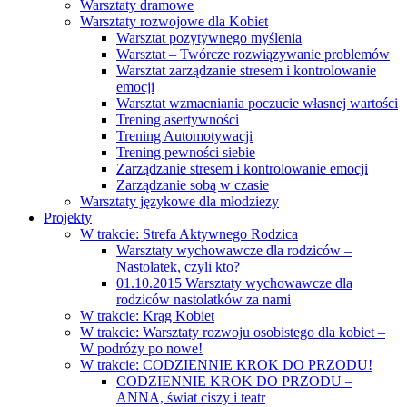
Warsztaty dramowe
Warsztaty rozwojowe dla Kobiet
Warsztat pozytywnego myślenia
Warsztat – Twórcze rozwiązywanie problemów
Warsztat zarządzanie stresem i kontrolowanie
emocji
Warsztat wzmacniania poczucie własnej wartości
Trening asertywności
Trening Automotywacji
Trening pewności siebie
Zarządzanie stresem i kontrolowanie emocji
Zarządzanie sobą w czasie
Warsztaty językowe dla młodziezy
Projekty
W trakcie: Strefa Aktywnego Rodzica
Warsztaty wychowawcze dla rodziców –
Nastolatek, czyli kto?
01.10.2015 Warsztaty wychowawcze dla
rodziców nastolatków za nami
W trakcie: Krąg Kobiet
W trakcie: Warsztaty rozwoju osobistego dla kobiet –
W podróży po nowe!
W trakcie: CODZIENNIE KROK DO PRZODU!
CODZIENNIE KROK DO PRZODU –
ANNA, świat ciszy i teatr