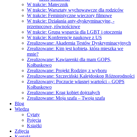
W trakcie: Matecznik
W trakcie: Warsztaty wychowawcze dla rodziców
W trakcie: Feministyczne wieczory filmowe
W trakcie: Działania anty-dyskryminacyjne, -
przemocowe, równościowe
W trakcie: Grupa wsparcia dla LGBT i otoczenia
W trakcie: Konferencje naukowe z US
Zrealizowane: Akademia Testów Dyskryminacyjnych
Zrealizowane: Kim jest kobieta, która mieszka we
mnie?
Zrealizowane: Kawiarenki dla mam GOPS,
Kołbaskowo
Zrealizowane: Projekt Rodziny z wyboru
Zrealizowane: Szczeciński Kalejdoskop Różnorodności
Zrealizowany: Poczucie własnej wartości – GOPS
Kołbaskowo
Zrealizowane: Krąg kobiet dojrzałych
Zrealizowane: Moja szafa – Twoja szafa
Blog
Wiedza
Cytaty
Pojęcia
Książki
Zdjęcia
Kontakt