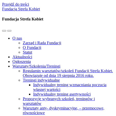
Przejdź do treści
Fundacja Strefa Kobiet
Fundacja Strefa Kobiet
Przełącz
Przełącz
menu
pole
O nas
mobilne
wyszukiwania
Zarząd i Rada Fundacji
O Fundacji
Statut
Aktualności
Ogłoszenia
Warsztaty/Szkolenia/Treningi
Regulamin warsztatów/szkoleń Fundacji Strefa Kobiet.
Obowiązuje od dnia 19 sierpnia 2016 roku.
Treningi indywidualne
Indywidualny trening wzmacniania poczucia
własnej wartości
Indywidualny trening asertywności
Propozycje wybranych szkoleń, treningów i
warsztatów
Warsztaty anty- dyskryminacyjne, – przemocowe,
równościowe