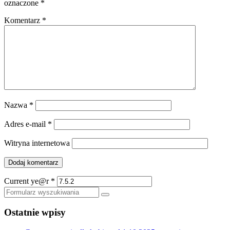
oznaczone
*
Komentarz
*
Nazwa
*
Adres e-mail
*
Witryna internetowa
Current ye@r
*
Szukaj
Ostatnie wpisy