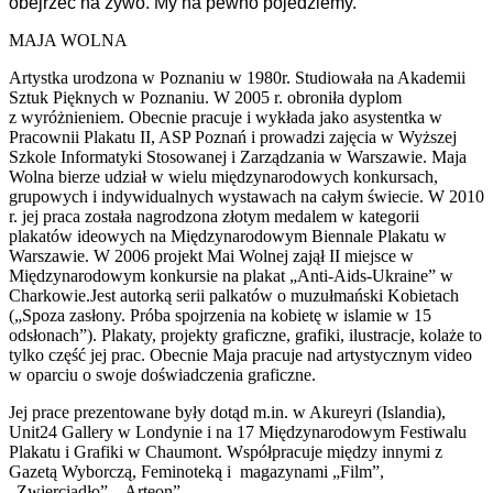
obejrzeć na żywo. My na pewno pojedziemy.
MAJA WOLNA
Artystka urodzona w Poznaniu w 1980r. Studiowała na Akademii
Sztuk Pięknych w Poznaniu. W 2005 r. obroniła dyplom
z wyróżnieniem. Obecnie pracuje i wykłada jako asystentka w
Pracownii Plakatu II, ASP Poznań i prowadzi zajęcia w Wyższej
Szkole Informatyki Stosowanej i Zarządzania w Warszawie. Maja
Wolna bierze udział w wielu międzynarodowych konkursach,
grupowych i indywidualnych wystawach na całym świecie. W 2010
r. jej praca została nagrodzona złotym medalem w kategorii
plakatów ideowych na Międzynarodowym Biennale Plakatu w
Warszawie. W 2006 projekt Mai Wolnej zajął II miejsce w
Międzynarodowym konkursie na plakat „Anti-Aids-Ukraine” w
Charkowie.Jest autorką serii palkatów o muzułmański Kobietach
(„Spoza zasłony. Próba spojrzenia na kobietę w islamie w 15
odsłonach”). Plakaty, projekty graficzne, grafiki, ilustracje, kolaże to
tylko część jej prac. Obecnie Maja pracuje nad artystycznym video
w oparciu o swoje doświadczenia graficzne.
Jej prace prezentowane były dotąd m.in. w Akureyri (Islandia),
Unit24 Gallery w Londynie i na 17 Międzynarodowym Festiwalu
Plakatu i Grafiki w Chaumont. Współpracuje między innymi z
Gazetą Wyborczą, Feminoteką i magazynami „Film”,
„Zwierciadło”, „Arteon”.