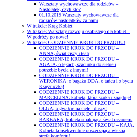
Warsztaty wychowawcze dla rodziców –
Nastolatek, czyli kto?
01.10.2015 Warsztaty wychowawcze dla
rodziców nastolatków za nami
W trakcie: Krąg Kobiet
W trakcie: Warsztaty rozwoju osobistego dla kobiet –
W podróży po nowe!
W trakcie: CODZIENNIE KROK DO PRZODU!
CODZIENNIE KROK DO PRZODU –
ANNA, świat ciszy i teatr
CODZIENNIE KROK DO PRZODU –
AGATA, o lękach, szacunku do siebie i
potrzebie bycia z innymi!
CODZIENNIE KROK DO PRZODU –
WERONIKA: o bagażu DDA, o tańcu i o byciu
Księżniczką!
CODZIENNIE KROK DO PRZODU –
MARCELINA: kobieta, która szuka i znajduje!
CODZIENNIE KROK DO PRZODU –
OLGA, o gwałcie na ciele i duszy!
CODZIENNIE KROK DO PRZODU –
BARBARA, kobieta smakująca świat pisaniem.
CODZIENNIE KROK DO PRZODU – KAJA,
Kobieta konsekwentnie poszerzająca własną
strefę komfortu!