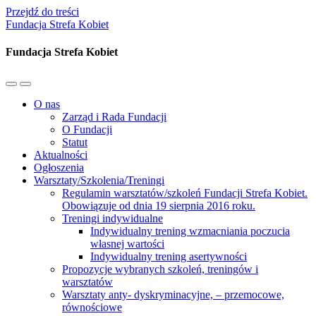
Przejdź do treści
Fundacja Strefa Kobiet
Fundacja Strefa Kobiet
Przełącz
Przełącz
menu
pole
O nas
mobilne
wyszukiwania
Zarząd i Rada Fundacji
O Fundacji
Statut
Aktualności
Ogłoszenia
Warsztaty/Szkolenia/Treningi
Regulamin warsztatów/szkoleń Fundacji Strefa Kobiet.
Obowiązuje od dnia 19 sierpnia 2016 roku.
Treningi indywidualne
Indywidualny trening wzmacniania poczucia
własnej wartości
Indywidualny trening asertywności
Propozycje wybranych szkoleń, treningów i
warsztatów
Warsztaty anty- dyskryminacyjne, – przemocowe,
równościowe