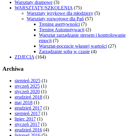
Warsztaty dramowe
(3)
WARSZTATY/SZKOLENIA
(75)
Warsztaty językowe dla młodziezy
(5)
Warsztaty rozwojowe dla Pań
(57)
Trening asertywności
(7)
Trening Automotywacji
(2)
Warsztat zarządzanie stresem i kontrolowanie
emocji
(7)
Warsztat-poczucie własnej wartości
(27)
Zarządzanie sobą w czasie
(4)
ZDJĘCIA
(164)
Archiwa
sierpień 2025
(1)
styczeń 2025
(1)
styczeń 2020
(1)
grudzień 2018
(1)
maj 2018
(1)
grudzień 2017
(1)
sierpień 2017
(1)
lipiec 2017
(1)
styczeń 2017
(1)
grudzień 2016
(4)
listopad 2016
(5)