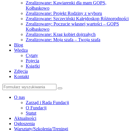
Zrealizowane: Kawiarenki dla mam GOPS,
Kołbaskowo
Zrealizowane: Projekt Rodziny z wyboru
Zrealizowane: Szczeciński Kalejdoskop Różnorodności
Zrealizowany: Poczucie własnej wartości – GOPS
Kołbaskowo
Zrealizowane: Krąg kobiet dojrzałych
Zrealizowane: Moja szafa – Twoja szafa
Blog
Wiedza
Cytaty
Pojęcia
Książki
Zdjęcia
Kontakt
Szukaj
O nas
Zarząd i Rada Fundacji
O Fundacji
Statut
Aktualności
Ogłoszenia
Warsztaty/Szkolenia/Treningi