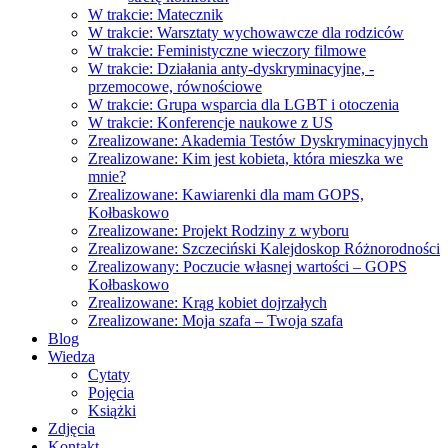
W trakcie: Matecznik
W trakcie: Warsztaty wychowawcze dla rodziców
W trakcie: Feministyczne wieczory filmowe
W trakcie: Działania anty-dyskryminacyjne, -
przemocowe, równościowe
W trakcie: Grupa wsparcia dla LGBT i otoczenia
W trakcie: Konferencje naukowe z US
Zrealizowane: Akademia Testów Dyskryminacyjnych
Zrealizowane: Kim jest kobieta, która mieszka we
mnie?
Zrealizowane: Kawiarenki dla mam GOPS,
Kołbaskowo
Zrealizowane: Projekt Rodziny z wyboru
Zrealizowane: Szczeciński Kalejdoskop Różnorodności
Zrealizowany: Poczucie własnej wartości – GOPS
Kołbaskowo
Zrealizowane: Krąg kobiet dojrzałych
Zrealizowane: Moja szafa – Twoja szafa
Blog
Wiedza
Cytaty
Pojęcia
Książki
Zdjęcia
Kontakt