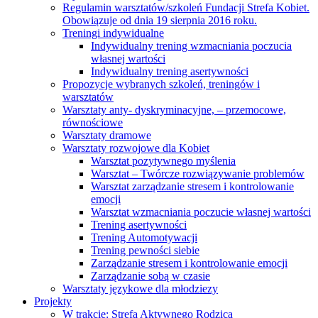
Regulamin warsztatów/szkoleń Fundacji Strefa Kobiet.
Obowiązuje od dnia 19 sierpnia 2016 roku.
Treningi indywidualne
Indywidualny trening wzmacniania poczucia
własnej wartości
Indywidualny trening asertywności
Propozycje wybranych szkoleń, treningów i
warsztatów
Warsztaty anty- dyskryminacyjne, – przemocowe,
równościowe
Warsztaty dramowe
Warsztaty rozwojowe dla Kobiet
Warsztat pozytywnego myślenia
Warsztat – Twórcze rozwiązywanie problemów
Warsztat zarządzanie stresem i kontrolowanie
emocji
Warsztat wzmacniania poczucie własnej wartości
Trening asertywności
Trening Automotywacji
Trening pewności siebie
Zarządzanie stresem i kontrolowanie emocji
Zarządzanie sobą w czasie
Warsztaty językowe dla młodziezy
Projekty
W trakcie: Strefa Aktywnego Rodzica