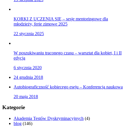
KORKI Z UCZENIA SIĘ – sesje mentoringowe dla
młodzieży, ferie zimowe 2025
22 stycznia 2025
W poszukiwaniu traconego czasu – warsztat dla kobiet, I i II
edycja
6 stycznia 2020
24 grudnia 2018
Autobiograficzność kobiecego eseju – Konferencja naukowa
20 maja 2018
Kategorie
Akademia Testów Dyskryminacyjnych
(4)
blog
(146)