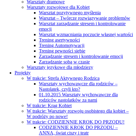
Warsztaty dramowe
Warsztaty rozwojowe dla Kobiet
Warsztat pozytywnego myślenia
Warsztat – Twórcze rozwiązywanie problemów
Warsztat zarządzanie stresem i kontrolowanie
emocji
Warsztat wzmacniania poczucie własnej wartości
Trening asertywności
Trening Automotywacji
Trening pewności siebie
Zarządzanie stresem i kontrolowanie emocji
Zarządzanie sobą w czasie
Warsztaty językowe dla młodziezy
Projekty
W trakcie: Strefa Aktywnego Rodzica
Warsztaty wychowawcze dla rodziców –
Nastolatek, czyli kto?
01.10.2015 Warsztaty wychowawcze dla
rodziców nastolatków za nami
W trakcie: Krąg Kobiet
W trakcie: Warsztaty rozwoju osobistego dla kobiet –
W podróży po nowe!
W trakcie: CODZIENNIE KROK DO PRZODU!
CODZIENNIE KROK DO PRZODU –
ANNA, świat ciszy i teatr