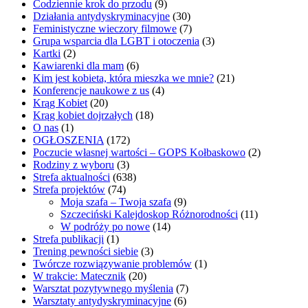
Codziennie krok do przodu
(9)
Działania antydyskryminacyjne
(30)
Feministyczne wieczory filmowe
(7)
Grupa wsparcia dla LGBT i otoczenia
(3)
Kartki
(2)
Kawiarenki dla mam
(6)
Kim jest kobieta, która mieszka we mnie?
(21)
Konferencje naukowe z us
(4)
Krąg Kobiet
(20)
Krąg kobiet dojrzałych
(18)
O nas
(1)
OGŁOSZENIA
(172)
Poczucie własnej wartości – GOPS Kołbaskowo
(2)
Rodziny z wyboru
(3)
Strefa aktualności
(638)
Strefa projektów
(74)
Moja szafa – Twoja szafa
(9)
Szczeciński Kalejdoskop Różnorodności
(11)
W podróży po nowe
(14)
Strefa publikacji
(1)
Trening pewności siebie
(3)
Twórcze rozwiązywanie problemów
(1)
W trakcie: Matecznik
(20)
Warsztat pozytywnego myślenia
(7)
Warsztaty antydyskryminacyjne
(6)