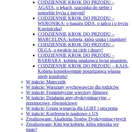
CODZIENNIE KROK DO PRZODU –
AGATA, o lękach, szacunku do siebie i
potrzebie bycia z innymi!
CODZIENNIE KROK DO PRZODU –
WERONIKA: o bagażu DDA, o tańcu i o byciu
Księżniczką!
CODZIENNIE KROK DO PRZODU –
MARCELINA: kobieta, która szuka i znajduje!
CODZIENNIE KROK DO PRZODU –
OLGA, o gwałcie na ciele i duszy!
CODZIENNIE KROK DO PRZODU –
BARBARA, kobieta smakująca świat pisaniem.
CODZIENNIE KROK DO PRZODU – KAJA,
Kobieta konsekwentnie poszerzająca własną
strefę komfortu!
W trakcie: Matecznik
W trakcie: Warsztaty wychowawcze dla rodziców
W trakcie: Feministyczne wieczory filmowe
W trakcie: Działania anty-dyskryminacyjne, -
przemocowe, równościowe
W trakcie: Grupa wsparcia dla LGBT i otoczenia
W trakcie: Konferencje naukowe z US
Zrealizowane: Akademia Testów Dyskryminacyjnych
Zrealizowane: Kim jest kobieta, która mieszka we
mnie?