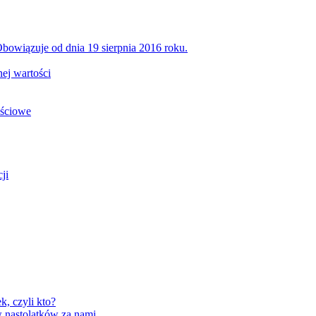
bowiązuje od dnia 19 sierpnia 2016 roku.
ej wartości
ościowe
ji
, czyli kto?
 nastolatków za nami