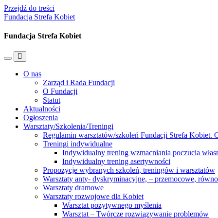
Przejdź do treści
Fundacja Strefa Kobiet
Fundacja Strefa Kobiet
Przełącz
Przełącz
menu
pole
O nas
mobilne
wyszukiwania
Zarząd i Rada Fundacji
O Fundacji
Statut
Aktualności
Ogłoszenia
Warsztaty/Szkolenia/Treningi
Regulamin warsztatów/szkoleń Fundacji Strefa Kobiet. O
Treningi indywidualne
Indywidualny trening wzmacniania poczucia własn
Indywidualny trening asertywności
Propozycje wybranych szkoleń, treningów i warsztatów
Warsztaty anty- dyskryminacyjne, – przemocowe, równ
Warsztaty dramowe
Warsztaty rozwojowe dla Kobiet
Warsztat pozytywnego myślenia
Warsztat – Twórcze rozwiązywanie problemów