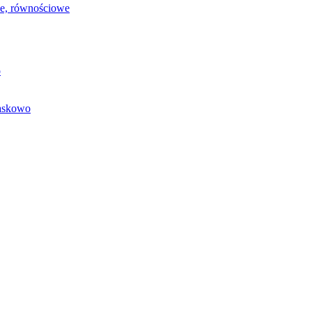
we, równościowe
o
baskowo