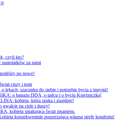
ji
, czyli kto?
 nastolatków za nami
W podróży po nowe!
 ciszy i teatr
h, szacunku do siebie i potrzebie bycia z innymi!
 bagażu DDA, o tańcu i o byciu Księżniczką!
obieta, która szuka i znajduje!
cie na ciele i duszy!
bieta smakująca świat pisaniem.
konsekwentnie poszerzająca własną strefę komfortu!