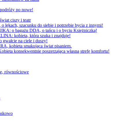
W podróży po nowe!
 ciszy i teatr
h, szacunku do siebie i potrzebie bycia z innymi!
 bagażu DDA, o tańcu i o byciu Księżniczką!
obieta, która szuka i znajduje!
cie na ciele i duszy!
bieta smakująca świat pisaniem.
konsekwentnie poszerzająca własną strefę komfortu!
we, równościowe
o
baskowo