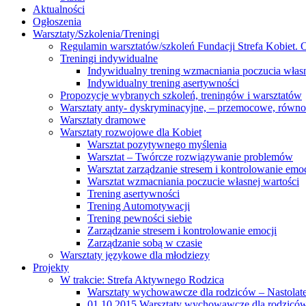
Aktualności
Ogłoszenia
Warsztaty/Szkolenia/Treningi
Regulamin warsztatów/szkoleń Fundacji Strefa Kobiet. O
Treningi indywidualne
Indywidualny trening wzmacniania poczucia własn
Indywidualny trening asertywności
Propozycje wybranych szkoleń, treningów i warsztatów
Warsztaty anty- dyskryminacyjne, – przemocowe, równ
Warsztaty dramowe
Warsztaty rozwojowe dla Kobiet
Warsztat pozytywnego myślenia
Warsztat – Twórcze rozwiązywanie problemów
Warsztat zarządzanie stresem i kontrolowanie emoc
Warsztat wzmacniania poczucie własnej wartości
Trening asertywności
Trening Automotywacji
Trening pewności siebie
Zarządzanie stresem i kontrolowanie emocji
Zarządzanie sobą w czasie
Warsztaty językowe dla młodziezy
Projekty
W trakcie: Strefa Aktywnego Rodzica
Warsztaty wychowawcze dla rodziców – Nastolatek
01.10.2015 Warsztaty wychowawcze dla rodziców