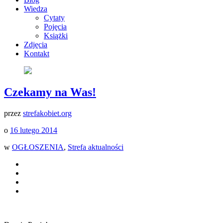
Wiedza
Cytaty
Pojęcia
Książki
Zdjęcia
Kontakt
Czekamy na Was!
przez
strefakobiet.org
o
16 lutego 2014
w
OGŁOSZENIA
,
Strefa aktualności