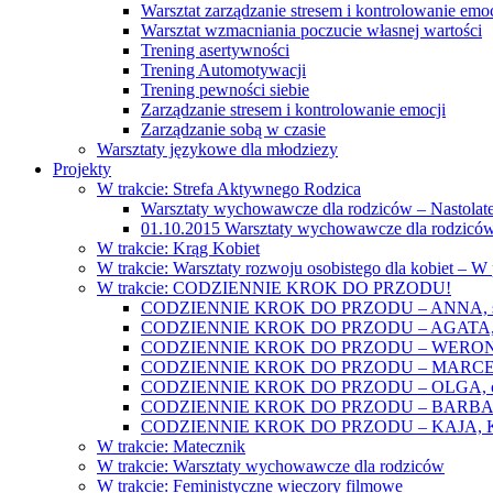
Warsztat zarządzanie stresem i kontrolowanie emoc
Warsztat wzmacniania poczucie własnej wartości
Trening asertywności
Trening Automotywacji
Trening pewności siebie
Zarządzanie stresem i kontrolowanie emocji
Zarządzanie sobą w czasie
Warsztaty językowe dla młodziezy
Projekty
W trakcie: Strefa Aktywnego Rodzica
Warsztaty wychowawcze dla rodziców – Nastolatek
01.10.2015 Warsztaty wychowawcze dla rodziców
W trakcie: Krąg Kobiet
W trakcie: Warsztaty rozwoju osobistego dla kobiet – 
W trakcie: CODZIENNIE KROK DO PRZODU!
CODZIENNIE KROK DO PRZODU – ANNA, świat
CODZIENNIE KROK DO PRZODU – AGATA, o lękac
CODZIENNIE KROK DO PRZODU – WERONIKA: o
CODZIENNIE KROK DO PRZODU – MARCELINA: k
CODZIENNIE KROK DO PRZODU – OLGA, o gwał
CODZIENNIE KROK DO PRZODU – BARBARA, ko
CODZIENNIE KROK DO PRZODU – KAJA, Kobieta 
W trakcie: Matecznik
W trakcie: Warsztaty wychowawcze dla rodziców
W trakcie: Feministyczne wieczory filmowe