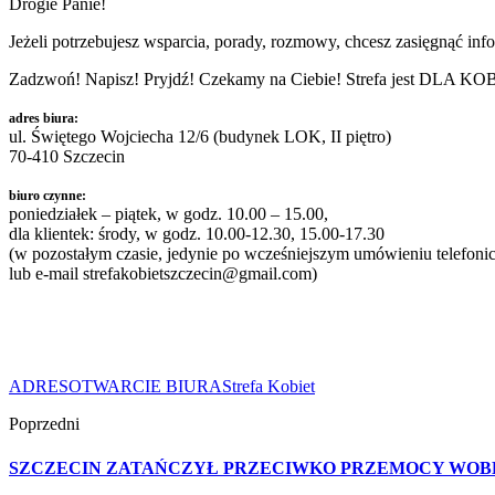
Drogie Panie!
Jeżeli potrzebujesz wsparcia, porady, rozmowy, chcesz zasięgnąć info
Zadzwoń! Napisz! Pryjdź! Czekamy na Ciebie! Strefa jest DLA KO
adres biura:
ul. Świętego Wojciecha 12/6 (budynek LOK, II piętro)
70-410 Szczecin
biuro czynne:
poniedziałek – piątek, w godz. 10.00 – 15.00,
dla klientek: środy, w godz. 10.00-12.30, 15.00-17.30
(w pozostałym czasie, jedynie po wcześniejszym umówieniu telefoni
lub e-mail strefakobietszczecin@gmail.com)
ADRES
OTWARCIE BIURA
Strefa Kobiet
Poprzedni
SZCZECIN ZATAŃCZYŁ PRZECIWKO PRZEMOCY WOBE