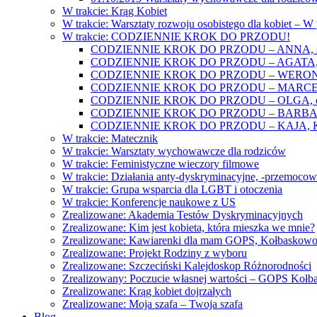
W trakcie: Krąg Kobiet
W trakcie: Warsztaty rozwoju osobistego dla kobiet – 
W trakcie: CODZIENNIE KROK DO PRZODU!
CODZIENNIE KROK DO PRZODU – ANNA, świat
CODZIENNIE KROK DO PRZODU – AGATA, o lękac
CODZIENNIE KROK DO PRZODU – WERONIKA: o
CODZIENNIE KROK DO PRZODU – MARCELINA: k
CODZIENNIE KROK DO PRZODU – OLGA, o gwał
CODZIENNIE KROK DO PRZODU – BARBARA, ko
CODZIENNIE KROK DO PRZODU – KAJA, Kobieta 
W trakcie: Matecznik
W trakcie: Warsztaty wychowawcze dla rodziców
W trakcie: Feministyczne wieczory filmowe
W trakcie: Działania anty-dyskryminacyjne, -przemoco
W trakcie: Grupa wsparcia dla LGBT i otoczenia
W trakcie: Konferencje naukowe z US
Zrealizowane: Akademia Testów Dyskryminacyjnych
Zrealizowane: Kim jest kobieta, która mieszka we mnie?
Zrealizowane: Kawiarenki dla mam GOPS, Kołbaskow
Zrealizowane: Projekt Rodziny z wyboru
Zrealizowane: Szczeciński Kalejdoskop Różnorodności
Zrealizowany: Poczucie własnej wartości – GOPS Koł
Zrealizowane: Krąg kobiet dojrzałych
Zrealizowane: Moja szafa – Twoja szafa
Blog