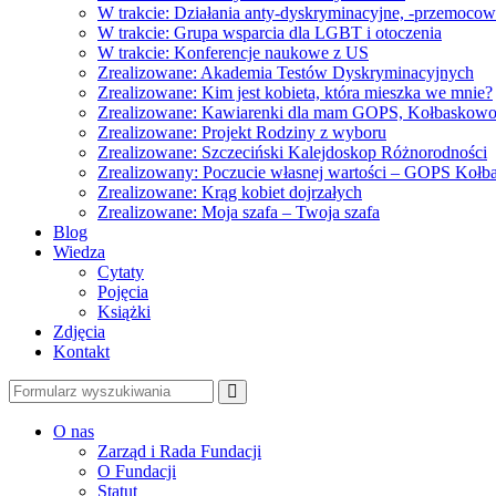
W trakcie: Działania anty-dyskryminacyjne, -przemoco
W trakcie: Grupa wsparcia dla LGBT i otoczenia
W trakcie: Konferencje naukowe z US
Zrealizowane: Akademia Testów Dyskryminacyjnych
Zrealizowane: Kim jest kobieta, która mieszka we mnie?
Zrealizowane: Kawiarenki dla mam GOPS, Kołbaskow
Zrealizowane: Projekt Rodziny z wyboru
Zrealizowane: Szczeciński Kalejdoskop Różnorodności
Zrealizowany: Poczucie własnej wartości – GOPS Koł
Zrealizowane: Krąg kobiet dojrzałych
Zrealizowane: Moja szafa – Twoja szafa
Blog
Wiedza
Cytaty
Pojęcia
Książki
Zdjęcia
Kontakt
Szukaj
O nas
Zarząd i Rada Fundacji
O Fundacji
Statut