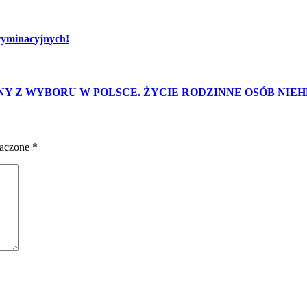
ryminacyjnych!
ZINY Z WYBORU W POLSCE. ŻYCIE RODZINNE OSÓB N
naczone
*