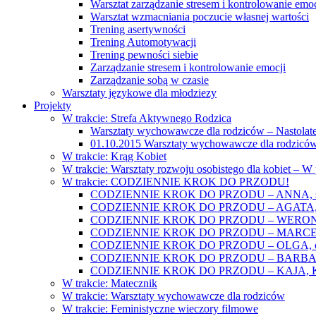
Warsztat zarządzanie stresem i kontrolowanie emoc
Warsztat wzmacniania poczucie własnej wartości
Trening asertywności
Trening Automotywacji
Trening pewności siebie
Zarządzanie stresem i kontrolowanie emocji
Zarządzanie sobą w czasie
Warsztaty językowe dla młodziezy
Projekty
W trakcie: Strefa Aktywnego Rodzica
Warsztaty wychowawcze dla rodziców – Nastolatek
01.10.2015 Warsztaty wychowawcze dla rodziców
W trakcie: Krąg Kobiet
W trakcie: Warsztaty rozwoju osobistego dla kobiet – 
W trakcie: CODZIENNIE KROK DO PRZODU!
CODZIENNIE KROK DO PRZODU – ANNA, świat
CODZIENNIE KROK DO PRZODU – AGATA, o lękac
CODZIENNIE KROK DO PRZODU – WERONIKA: o
CODZIENNIE KROK DO PRZODU – MARCELINA: k
CODZIENNIE KROK DO PRZODU – OLGA, o gwał
CODZIENNIE KROK DO PRZODU – BARBARA, ko
CODZIENNIE KROK DO PRZODU – KAJA, Kobieta 
W trakcie: Matecznik
W trakcie: Warsztaty wychowawcze dla rodziców
W trakcie: Feministyczne wieczory filmowe