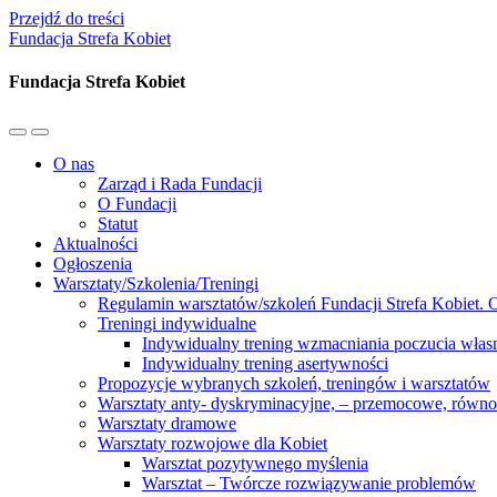
Przejdź do treści
Fundacja Strefa Kobiet
Fundacja Strefa Kobiet
Przełącz
Przełącz
menu
pole
O nas
mobilne
wyszukiwania
Zarząd i Rada Fundacji
O Fundacji
Statut
Aktualności
Ogłoszenia
Warsztaty/Szkolenia/Treningi
Regulamin warsztatów/szkoleń Fundacji Strefa Kobiet. O
Treningi indywidualne
Indywidualny trening wzmacniania poczucia własn
Indywidualny trening asertywności
Propozycje wybranych szkoleń, treningów i warsztatów
Warsztaty anty- dyskryminacyjne, – przemocowe, równ
Warsztaty dramowe
Warsztaty rozwojowe dla Kobiet
Warsztat pozytywnego myślenia
Warsztat – Twórcze rozwiązywanie problemów