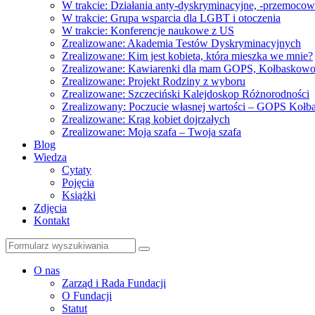
W trakcie: Działania anty-dyskryminacyjne, -przemoco
W trakcie: Grupa wsparcia dla LGBT i otoczenia
W trakcie: Konferencje naukowe z US
Zrealizowane: Akademia Testów Dyskryminacyjnych
Zrealizowane: Kim jest kobieta, która mieszka we mnie?
Zrealizowane: Kawiarenki dla mam GOPS, Kołbaskow
Zrealizowane: Projekt Rodziny z wyboru
Zrealizowane: Szczeciński Kalejdoskop Różnorodności
Zrealizowany: Poczucie własnej wartości – GOPS Koł
Zrealizowane: Krąg kobiet dojrzałych
Zrealizowane: Moja szafa – Twoja szafa
Blog
Wiedza
Cytaty
Pojęcia
Książki
Zdjęcia
Kontakt
Szukaj
O nas
Zarząd i Rada Fundacji
O Fundacji
Statut