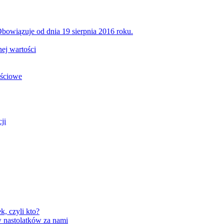
bowiązuje od dnia 19 sierpnia 2016 roku.
ej wartości
ościowe
ji
, czyli kto?
 nastolatków za nami