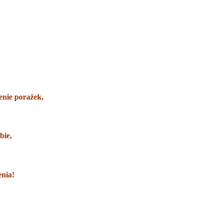
enie porażek,
bie,
enia!