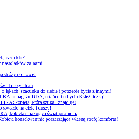
ji
, czyli kto?
 nastolatków za nami
W podróży po nowe!
 ciszy i teatr
h, szacunku do siebie i potrzebie bycia z innymi!
 bagażu DDA, o tańcu i o byciu Księżniczką!
obieta, która szuka i znajduje!
cie na ciele i duszy!
bieta smakująca świat pisaniem.
konsekwentnie poszerzająca własną strefę komfortu!