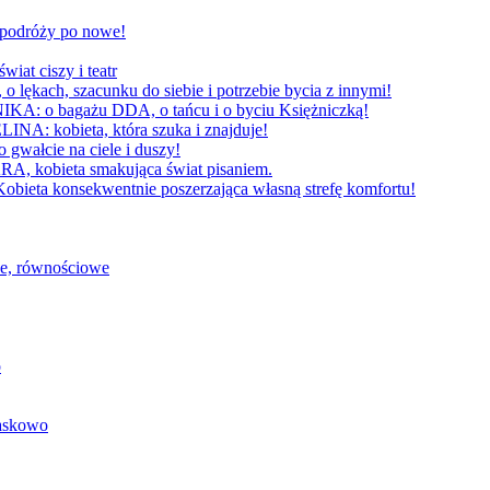
W podróży po nowe!
 ciszy i teatr
h, szacunku do siebie i potrzebie bycia z innymi!
 bagażu DDA, o tańcu i o byciu Księżniczką!
obieta, która szuka i znajduje!
cie na ciele i duszy!
bieta smakująca świat pisaniem.
konsekwentnie poszerzająca własną strefę komfortu!
we, równościowe
o
baskowo