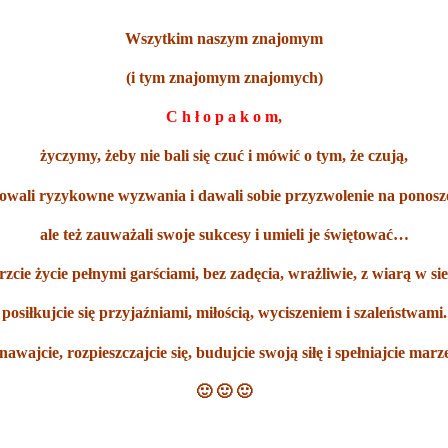
Wszytkim naszym znajomym
(i tym znajomym znajomych)
C h ł o p a k o m
,
życzymy, żeby nie bali się czuć i mówić o tym, że czują,
wali ryzykowne wyzwania i dawali sobie przyzwolenie na ponosz
ale też zauważali swoje sukcesy i umieli je świętować…
rzcie życie pełnymi garściami, bez zadęcia, wrażliwie, z wiarą w sie
posiłkujcie się przyjaźniami, miłością, wyciszeniem i szaleństwami.
awajcie, rozpieszczajcie się, budujcie swoją siłę i spełniajcie marz
🙂 🙂 🙂