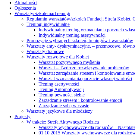
Aktualności
Ogłoszenia
Warsztaty/Szkolenia/Treningi
Regulamin warsztatów/szkoleń Fundacji Strefa Kobiet. O
Treningi indywidualne
Indywidualny trening wzmacniania poczucia własn
Indywidualny trening asertywności
Propozycje wybranych szkoleń, treningów i warsztatów
Warsztaty anty- dyskryminacyjne, – przemocowe, równ
Warsztaty dramowe
Warsztaty rozwojowe dla Kobiet
Warsztat pozytywnego myślenia
Warsztat – Twórcze rozwiązywanie problemów
Warsztat zarządzanie stresem i kontrolowanie emoc
Warsztat wzmacniania poczucie własnej wartości
Trening asertywności
Trening Automotywacji
Trening pewności siebie
Zarządzanie stresem i kontrolowanie emocji
Zarządzanie sobą w czasie
Warsztaty językowe dla młodziezy
Projekty
W trakcie: Strefa Aktywnego Rodzica
Warsztaty wychowawcze dla rodziców – Nastolatek
01.10.2015 Warsztaty wychowawcze dla rodziców