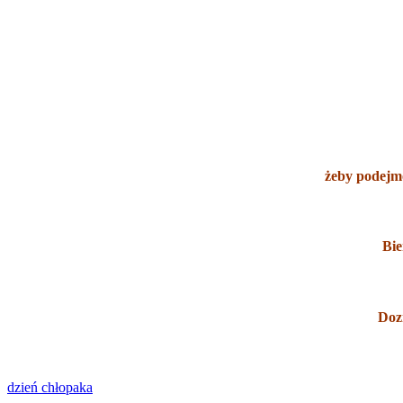
żeby podejmo
Bie
Dozn
dzień chłopaka