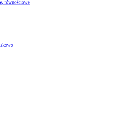
we, równościowe
o
baskowo