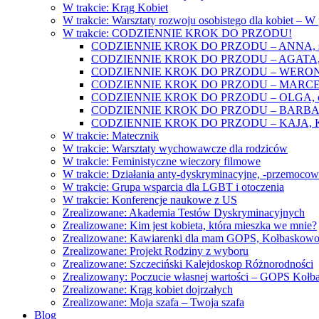
W trakcie: Krąg Kobiet
W trakcie: Warsztaty rozwoju osobistego dla kobiet – 
W trakcie: CODZIENNIE KROK DO PRZODU!
CODZIENNIE KROK DO PRZODU – ANNA, świat
CODZIENNIE KROK DO PRZODU – AGATA, o lękac
CODZIENNIE KROK DO PRZODU – WERONIKA: o
CODZIENNIE KROK DO PRZODU – MARCELINA: k
CODZIENNIE KROK DO PRZODU – OLGA, o gwał
CODZIENNIE KROK DO PRZODU – BARBARA, ko
CODZIENNIE KROK DO PRZODU – KAJA, Kobieta 
W trakcie: Matecznik
W trakcie: Warsztaty wychowawcze dla rodziców
W trakcie: Feministyczne wieczory filmowe
W trakcie: Działania anty-dyskryminacyjne, -przemoco
W trakcie: Grupa wsparcia dla LGBT i otoczenia
W trakcie: Konferencje naukowe z US
Zrealizowane: Akademia Testów Dyskryminacyjnych
Zrealizowane: Kim jest kobieta, która mieszka we mnie?
Zrealizowane: Kawiarenki dla mam GOPS, Kołbaskow
Zrealizowane: Projekt Rodziny z wyboru
Zrealizowane: Szczeciński Kalejdoskop Różnorodności
Zrealizowany: Poczucie własnej wartości – GOPS Koł
Zrealizowane: Krąg kobiet dojrzałych
Zrealizowane: Moja szafa – Twoja szafa
Blog