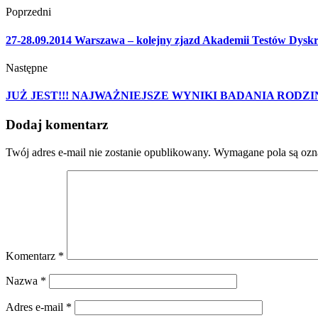
Poprzedni
27-28.09.2014 Warszawa – kolejny zjazd Akademii Testów Dysk
Następne
JUŻ JEST!!! NAJWAŻNIEJSZE WYNIKI BADANIA ROD
Dodaj komentarz
Twój adres e-mail nie zostanie opublikowany.
Wymagane pola są oz
Komentarz
*
Nazwa
*
Adres e-mail
*