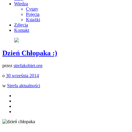
Wiedza
Cytaty
Pojęcia
Książki
Zdjęcia
Kontakt
Dzień Chłopaka :)
przez
strefakobiet.org
o
30 września 2014
w
Strefa aktualności