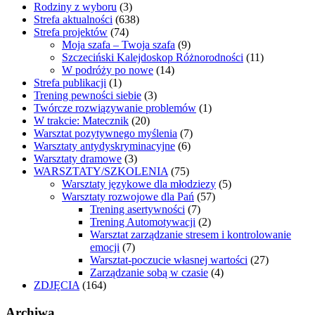
Rodziny z wyboru
(3)
Strefa aktualności
(638)
Strefa projektów
(74)
Moja szafa – Twoja szafa
(9)
Szczeciński Kalejdoskop Różnorodności
(11)
W podróży po nowe
(14)
Strefa publikacji
(1)
Trening pewności siebie
(3)
Twórcze rozwiązywanie problemów
(1)
W trakcie: Matecznik
(20)
Warsztat pozytywnego myślenia
(7)
Warsztaty antydyskryminacyjne
(6)
Warsztaty dramowe
(3)
WARSZTATY/SZKOLENIA
(75)
Warsztaty językowe dla młodziezy
(5)
Warsztaty rozwojowe dla Pań
(57)
Trening asertywności
(7)
Trening Automotywacji
(2)
Warsztat zarządzanie stresem i kontrolowanie
emocji
(7)
Warsztat-poczucie własnej wartości
(27)
Zarządzanie sobą w czasie
(4)
ZDJĘCIA
(164)
Archiwa