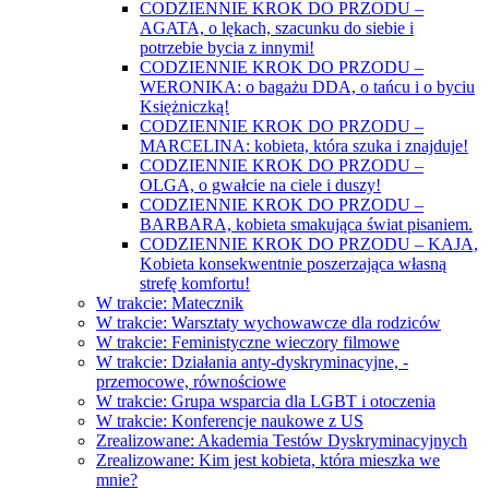
CODZIENNIE KROK DO PRZODU –
AGATA, o lękach, szacunku do siebie i
potrzebie bycia z innymi!
CODZIENNIE KROK DO PRZODU –
WERONIKA: o bagażu DDA, o tańcu i o byciu
Księżniczką!
CODZIENNIE KROK DO PRZODU –
MARCELINA: kobieta, która szuka i znajduje!
CODZIENNIE KROK DO PRZODU –
OLGA, o gwałcie na ciele i duszy!
CODZIENNIE KROK DO PRZODU –
BARBARA, kobieta smakująca świat pisaniem.
CODZIENNIE KROK DO PRZODU – KAJA,
Kobieta konsekwentnie poszerzająca własną
strefę komfortu!
W trakcie: Matecznik
W trakcie: Warsztaty wychowawcze dla rodziców
W trakcie: Feministyczne wieczory filmowe
W trakcie: Działania anty-dyskryminacyjne, -
przemocowe, równościowe
W trakcie: Grupa wsparcia dla LGBT i otoczenia
W trakcie: Konferencje naukowe z US
Zrealizowane: Akademia Testów Dyskryminacyjnych
Zrealizowane: Kim jest kobieta, która mieszka we
mnie?