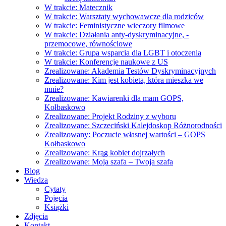
W trakcie: Matecznik
W trakcie: Warsztaty wychowawcze dla rodziców
W trakcie: Feministyczne wieczory filmowe
W trakcie: Działania anty-dyskryminacyjne, -
przemocowe, równościowe
W trakcie: Grupa wsparcia dla LGBT i otoczenia
W trakcie: Konferencje naukowe z US
Zrealizowane: Akademia Testów Dyskryminacyjnych
Zrealizowane: Kim jest kobieta, która mieszka we
mnie?
Zrealizowane: Kawiarenki dla mam GOPS,
Kołbaskowo
Zrealizowane: Projekt Rodziny z wyboru
Zrealizowane: Szczeciński Kalejdoskop Różnorodności
Zrealizowany: Poczucie własnej wartości – GOPS
Kołbaskowo
Zrealizowane: Krąg kobiet dojrzałych
Zrealizowane: Moja szafa – Twoja szafa
Blog
Wiedza
Cytaty
Pojęcia
Książki
Zdjęcia
Kontakt