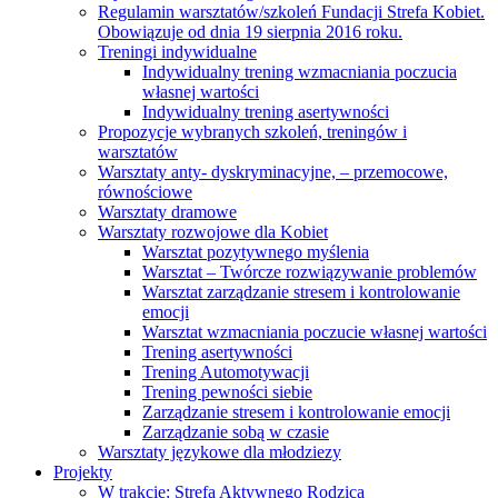
Regulamin warsztatów/szkoleń Fundacji Strefa Kobiet.
Obowiązuje od dnia 19 sierpnia 2016 roku.
Treningi indywidualne
Indywidualny trening wzmacniania poczucia
własnej wartości
Indywidualny trening asertywności
Propozycje wybranych szkoleń, treningów i
warsztatów
Warsztaty anty- dyskryminacyjne, – przemocowe,
równościowe
Warsztaty dramowe
Warsztaty rozwojowe dla Kobiet
Warsztat pozytywnego myślenia
Warsztat – Twórcze rozwiązywanie problemów
Warsztat zarządzanie stresem i kontrolowanie
emocji
Warsztat wzmacniania poczucie własnej wartości
Trening asertywności
Trening Automotywacji
Trening pewności siebie
Zarządzanie stresem i kontrolowanie emocji
Zarządzanie sobą w czasie
Warsztaty językowe dla młodziezy
Projekty
W trakcie: Strefa Aktywnego Rodzica