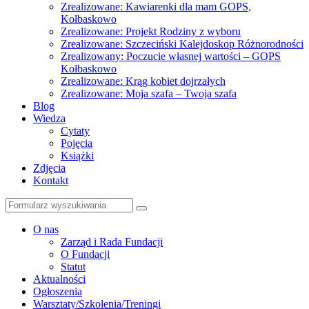
Zrealizowane: Kawiarenki dla mam GOPS,
Kołbaskowo
Zrealizowane: Projekt Rodziny z wyboru
Zrealizowane: Szczeciński Kalejdoskop Różnorodności
Zrealizowany: Poczucie własnej wartości – GOPS
Kołbaskowo
Zrealizowane: Krąg kobiet dojrzałych
Zrealizowane: Moja szafa – Twoja szafa
Blog
Wiedza
Cytaty
Pojęcia
Książki
Zdjęcia
Kontakt
Szukaj
O nas
Zarząd i Rada Fundacji
O Fundacji
Statut
Aktualności
Ogłoszenia
Warsztaty/Szkolenia/Treningi