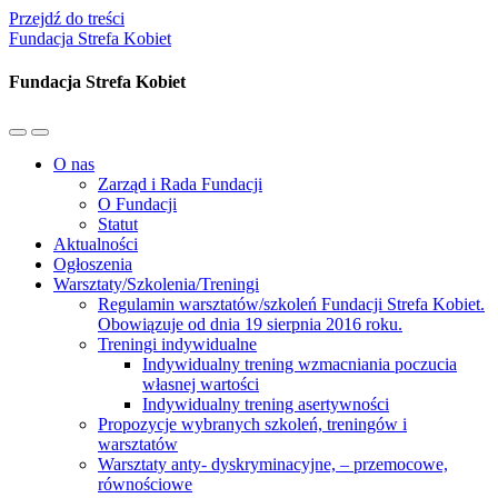
Przejdź do treści
Fundacja Strefa Kobiet
Fundacja Strefa Kobiet
Przełącz
Przełącz
menu
pole
O nas
mobilne
wyszukiwania
Zarząd i Rada Fundacji
O Fundacji
Statut
Aktualności
Ogłoszenia
Warsztaty/Szkolenia/Treningi
Regulamin warsztatów/szkoleń Fundacji Strefa Kobiet.
Obowiązuje od dnia 19 sierpnia 2016 roku.
Treningi indywidualne
Indywidualny trening wzmacniania poczucia
własnej wartości
Indywidualny trening asertywności
Propozycje wybranych szkoleń, treningów i
warsztatów
Warsztaty anty- dyskryminacyjne, – przemocowe,
równościowe