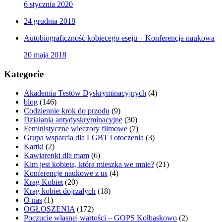
6 stycznia 2020
24 grudnia 2018
Autobiograficzność kobiecego eseju – Konferencja naukowa
20 maja 2018
Kategorie
Akademia Testów Dyskryminacyjnych
(4)
blog
(146)
Codziennie krok do przodu
(9)
Działania antydyskryminacyjne
(30)
Feministyczne wieczory filmowe
(7)
Grupa wsparcia dla LGBT i otoczenia
(3)
Kartki
(2)
Kawiarenki dla mam
(6)
Kim jest kobieta, która mieszka we mnie?
(21)
Konferencje naukowe z us
(4)
Krąg Kobiet
(20)
Krąg kobiet dojrzałych
(18)
O nas
(1)
OGŁOSZENIA
(172)
Poczucie własnej wartości – GOPS Kołbaskowo
(2)