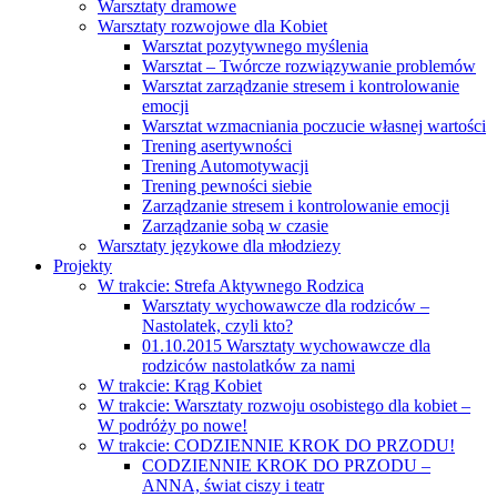
Warsztaty dramowe
Warsztaty rozwojowe dla Kobiet
Warsztat pozytywnego myślenia
Warsztat – Twórcze rozwiązywanie problemów
Warsztat zarządzanie stresem i kontrolowanie
emocji
Warsztat wzmacniania poczucie własnej wartości
Trening asertywności
Trening Automotywacji
Trening pewności siebie
Zarządzanie stresem i kontrolowanie emocji
Zarządzanie sobą w czasie
Warsztaty językowe dla młodziezy
Projekty
W trakcie: Strefa Aktywnego Rodzica
Warsztaty wychowawcze dla rodziców –
Nastolatek, czyli kto?
01.10.2015 Warsztaty wychowawcze dla
rodziców nastolatków za nami
W trakcie: Krąg Kobiet
W trakcie: Warsztaty rozwoju osobistego dla kobiet –
W podróży po nowe!
W trakcie: CODZIENNIE KROK DO PRZODU!
CODZIENNIE KROK DO PRZODU –
ANNA, świat ciszy i teatr