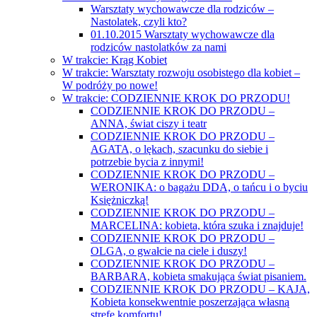
Warsztaty wychowawcze dla rodziców –
Nastolatek, czyli kto?
01.10.2015 Warsztaty wychowawcze dla
rodziców nastolatków za nami
W trakcie: Krąg Kobiet
W trakcie: Warsztaty rozwoju osobistego dla kobiet –
W podróży po nowe!
W trakcie: CODZIENNIE KROK DO PRZODU!
CODZIENNIE KROK DO PRZODU –
ANNA, świat ciszy i teatr
CODZIENNIE KROK DO PRZODU –
AGATA, o lękach, szacunku do siebie i
potrzebie bycia z innymi!
CODZIENNIE KROK DO PRZODU –
WERONIKA: o bagażu DDA, o tańcu i o byciu
Księżniczką!
CODZIENNIE KROK DO PRZODU –
MARCELINA: kobieta, która szuka i znajduje!
CODZIENNIE KROK DO PRZODU –
OLGA, o gwałcie na ciele i duszy!
CODZIENNIE KROK DO PRZODU –
BARBARA, kobieta smakująca świat pisaniem.
CODZIENNIE KROK DO PRZODU – KAJA,
Kobieta konsekwentnie poszerzająca własną
strefę komfortu!