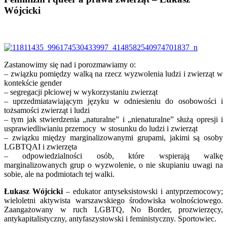
Wójcicki
Zastanowimy się nad i porozmawiamy o:
– związku pomiędzy walką na rzecz wyzwolenia ludzi i zwierząt w
kontekście gender
– segregacji płciowej w wykorzystaniu zwierząt
– uprzedmiatawiającym języku w odniesieniu do osobowości i
tożsamości zwierząt i ludzi
– tym jak stwierdzenia „naturalne” i „nienaturalne” służą opresji i
usprawiedliwianiu przemocy w stosunku do ludzi i zwierząt
– związku między marginalizowanymi grupami, jakimi są osoby
LGBTQAI i zwierzęta
– odpowiedzialności osób, które wspierają walkę
marginalizowanych grup o wyzwolenie, o nie skupianiu uwagi na
sobie, ale na podmiotach tej walki.
Łukasz Wójcicki
– edukator antyseksistowski i antyprzemocowy;
wieloletni aktywista warszawskiego środowiska wolnościowego.
Zaangażowany w ruch LGBTQ, No Border, prozwierzęcy,
antykapitalistyczny, antyfaszystowski i feministyczny. Sportowiec.