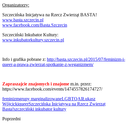
Organizatorzy:
Szczecińska Inicjatywa na Rzecz Zwierząt BASTA!
www.basta.szczecin.pl
www.facebook.com/
Basta.Szczecin
Szczeciński Inkubator Kultury:
www.inkubatorkultury.szcze
cin.pl
Info i grafika pobrane z:
http://basta.szczecin.pl/2015/07/feminizm-i-
queer-a-prawa-zwierzat-spotkanie-z-weganizmem/
Zapraszajcie znajomych i znajome
m.in. przez:
https://www.facebook.com/events/1474557826174727/
feminizm
grupy marginalizowane
LGBTQAI
Łukasz
Wójcicki
queer
Szczecińska Inicjatywa na Rzecz Zwierząt
Basta!
szczeciński inkubator kultury
Poprzedni