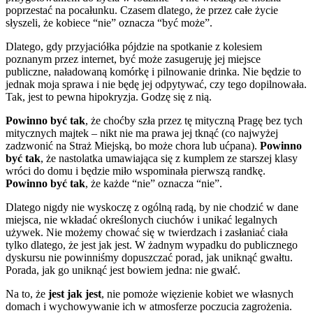
poprzestać na pocałunku. Czasem dlatego, że przez całe życie
słyszeli, że kobiece “nie” oznacza “być może”.
Dlatego, gdy przyjaciółka pójdzie na spotkanie z kolesiem
poznanym przez internet, być może zasugeruję jej miejsce
publiczne, naładowaną komórkę i pilnowanie drinka. Nie będzie to
jednak moja sprawa i nie będę jej odpytywać, czy tego dopilnowała.
Tak, jest to pewna hipokryzja. Godzę się z nią.
Powinno być tak
, że choćby szła przez tę mityczną Pragę bez tych
mitycznych majtek – nikt nie ma prawa jej tknąć (co najwyżej
zadzwonić na Straż Miejską, bo może chora lub ućpana).
Powinno
być tak
, że nastolatka umawiająca się z kumplem ze starszej klasy
wróci do domu i będzie miło wspominała pierwszą randkę.
Powinno być tak
, że każde “nie” oznacza “nie”.
Dlatego nigdy nie wyskoczę z ogólną radą, by nie chodzić w dane
miejsca, nie wkładać określonych ciuchów i unikać legalnych
używek. Nie możemy chować się w twierdzach i zasłaniać ciała
tylko dlatego, że jest jak jest. W żadnym wypadku do publicznego
dyskursu nie powinniśmy dopuszczać porad, jak uniknąć gwałtu.
Porada, jak go uniknąć jest bowiem jedna: nie gwałć.
Na to, że
jest jak jest
, nie pomoże więzienie kobiet we własnych
domach i wychowywanie ich w atmosferze poczucia zagrożenia.