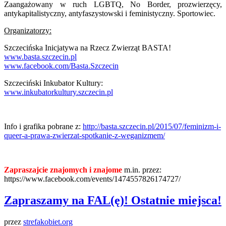
Zaangażowany w ruch LGBTQ, No Border, prozwierzęcy,
antykapitalistyczny, antyfaszystowski i feministyczny. Sportowiec.
Organizatorzy:
Szczecińska Inicjatywa na Rzecz Zwierząt BASTA!
www.basta.szczecin.pl
www.facebook.com/
Basta.Szczecin
Szczeciński Inkubator Kultury:
www.inkubatorkultury.szcze
cin.pl
Info i grafika pobrane z:
http://basta.szczecin.pl/2015/07/feminizm-i-
queer-a-prawa-zwierzat-spotkanie-z-weganizmem/
Zapraszajcie znajomych i znajome
m.in. przez:
https://www.facebook.com/events/1474557826174727/
Zapraszamy na FAL(ę)! Ostatnie miejsca!
przez
strefakobiet.org