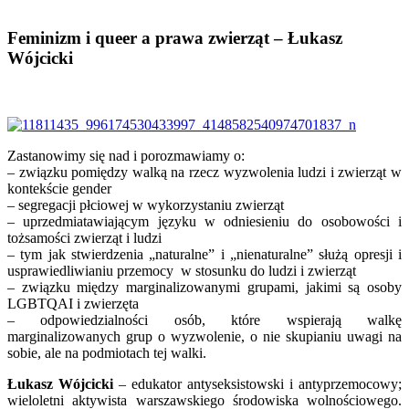
F
eminizm i queer a prawa zwierząt – Łukasz
Wójcicki
Zastanowimy się nad i porozmawiamy o:
– związku pomiędzy walką na rzecz wyzwolenia ludzi i zwierząt w
kontekście gender
– segregacji płciowej w wykorzystaniu zwierząt
– uprzedmiatawiającym języku w odniesieniu do osobowości i
tożsamości zwierząt i ludzi
– tym jak stwierdzenia „naturalne” i „nienaturalne” służą opresji i
usprawiedliwianiu przemocy w stosunku do ludzi i zwierząt
– związku między marginalizowanymi grupami, jakimi są osoby
LGBTQAI i zwierzęta
– odpowiedzialności osób, które wspierają walkę
marginalizowanych grup o wyzwolenie, o nie skupianiu uwagi na
sobie, ale na podmiotach tej walki.
Łukasz Wójcicki
– edukator antyseksistowski i antyprzemocowy;
wieloletni aktywista warszawskiego środowiska wolnościowego.