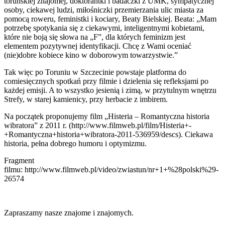
toruńskiej znajomej, doktorantki i badaczki z UMK, sympatycznej
osoby, ciekawej ludzi, miłośniczki przemierzania ulic miasta za
pomocą roweru, feministki i kociary, Beaty Bielskiej. Beata: „Mam
potrzebę spotykania się z ciekawymi, inteligentnymi kobietami,
które nie boją się słowa na „F”, dla których feminizm jest
elementem pozytywnej identyfikacji. Chcę z Wami oceniać
(nie)dobre kobiece kino w doborowym towarzystwie.”
Tak więc po Toruniu w Szczecinie powstaje platforma do
comiesięcznych spotkań przy filmie i dzielenia się refleksjami po
każdej emisji. A to wszystko jesienią i zimą, w przytulnym wnętrzu
Strefy, w starej kamienicy, przy herbacie z imbirem.
Na początek proponujemy film „Histeria – Romantyczna historia
wibratora” z 2011 r. (http://www.filmweb.pl/film/Histeria+-
+Romantyczna+historia+wibratora-2011-536959/descs). Ciekawa
historia, pełna dobrego humoru i optymizmu.
Fragment
filmu: http://www.filmweb.pl/video/zwiastun/nr+1+%28polski%29-
26574
Zapraszamy nasze znajome i znajomych.