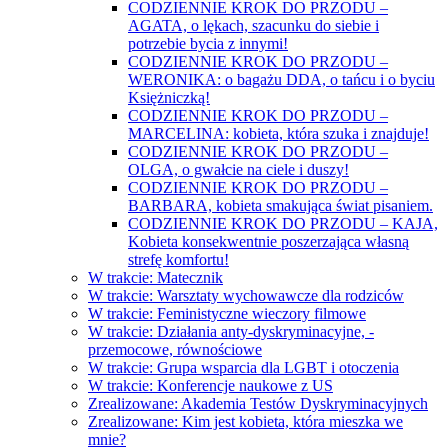
CODZIENNIE KROK DO PRZODU –
AGATA, o lękach, szacunku do siebie i
potrzebie bycia z innymi!
CODZIENNIE KROK DO PRZODU –
WERONIKA: o bagażu DDA, o tańcu i o byciu
Księżniczką!
CODZIENNIE KROK DO PRZODU –
MARCELINA: kobieta, która szuka i znajduje!
CODZIENNIE KROK DO PRZODU –
OLGA, o gwałcie na ciele i duszy!
CODZIENNIE KROK DO PRZODU –
BARBARA, kobieta smakująca świat pisaniem.
CODZIENNIE KROK DO PRZODU – KAJA,
Kobieta konsekwentnie poszerzająca własną
strefę komfortu!
W trakcie: Matecznik
W trakcie: Warsztaty wychowawcze dla rodziców
W trakcie: Feministyczne wieczory filmowe
W trakcie: Działania anty-dyskryminacyjne, -
przemocowe, równościowe
W trakcie: Grupa wsparcia dla LGBT i otoczenia
W trakcie: Konferencje naukowe z US
Zrealizowane: Akademia Testów Dyskryminacyjnych
Zrealizowane: Kim jest kobieta, która mieszka we
mnie?