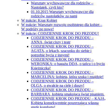
Warsztaty wychowawcze dla rodziców –
Nastolatek, czyli kto?
01.10.2015 Warsztaty wychowawcze dla
rodziców nastolatków za nami
W trakcie: Krąg Kobiet
W trakcie: Warsztaty rozwoju osobistego dla kobiet –
W podróży po nowe!
W trakcie: CODZIENNIE KROK DO PRZODU!
CODZIENNIE KROK DO PRZODU –
ANNA, świat ciszy i teatr
CODZIENNIE KROK DO PRZODU –
AGATA, o lękach, szacunku do siebie i
potrzebie bycia z innymi!
CODZIENNIE KROK DO PRZODU –
WERONIKA: o bagażu DDA, o tańcu i o byciu
Księżniczką!
CODZIENNIE KROK DO PRZODU –
MARCELINA: kobieta, która szuka i znajduje!
CODZIENNIE KROK DO PRZODU –
OLGA, o gwałcie na ciele i duszy!
CODZIENNIE KROK DO PRZODU –
BARBARA, kobieta smakująca świat pisaniem.
CODZIENNIE KROK DO PRZODU – KAJA,
Kobieta konsekwentnie poszerzająca własną
strefę komfortu!