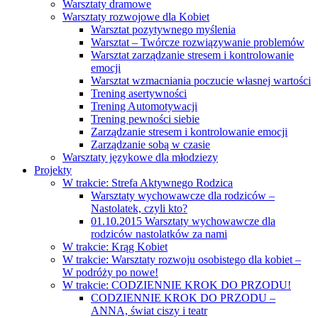
Warsztaty dramowe
Warsztaty rozwojowe dla Kobiet
Warsztat pozytywnego myślenia
Warsztat – Twórcze rozwiązywanie problemów
Warsztat zarządzanie stresem i kontrolowanie
emocji
Warsztat wzmacniania poczucie własnej wartości
Trening asertywności
Trening Automotywacji
Trening pewności siebie
Zarządzanie stresem i kontrolowanie emocji
Zarządzanie sobą w czasie
Warsztaty językowe dla młodziezy
Projekty
W trakcie: Strefa Aktywnego Rodzica
Warsztaty wychowawcze dla rodziców –
Nastolatek, czyli kto?
01.10.2015 Warsztaty wychowawcze dla
rodziców nastolatków za nami
W trakcie: Krąg Kobiet
W trakcie: Warsztaty rozwoju osobistego dla kobiet –
W podróży po nowe!
W trakcie: CODZIENNIE KROK DO PRZODU!
CODZIENNIE KROK DO PRZODU –
ANNA, świat ciszy i teatr