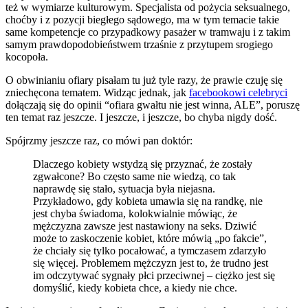
też w wymiarze kulturowym. Specjalista od pożycia seksualnego,
choćby i z pozycji biegłego sądowego, ma w tym temacie takie
same kompetencje co przypadkowy pasażer w tramwaju i z takim
samym prawdopodobieństwem trzaśnie z przytupem srogiego
kocopoła.
O obwinianiu ofiary pisałam tu już tyle razy, że prawie czuję się
zniechęcona tematem. Widząc jednak, jak
facebookowi celebryci
dołączają się do opinii “ofiara gwałtu nie jest winna, ALE”, poruszę
ten temat raz jeszcze. I jeszcze, i jeszcze, bo chyba nigdy dość.
Spójrzmy jeszcze raz, co mówi pan doktór:
Dlaczego kobiety wstydzą się przyznać, że zostały
zgwałcone? Bo często same nie wiedzą, co tak
naprawdę się stało, sytuacja była niejasna.
Przykładowo, gdy kobieta umawia się na randkę, nie
jest chyba świadoma, kolokwialnie mówiąc, że
mężczyzna zawsze jest nastawiony na seks. Dziwić
może to zaskoczenie kobiet, które mówią „po fakcie”,
że chciały się tylko pocałować, a tymczasem zdarzyło
się więcej. Problemem mężczyzn jest to, że trudno jest
im odczytywać sygnały płci przeciwnej – ciężko jest się
domyślić, kiedy kobieta chce, a kiedy nie chce.