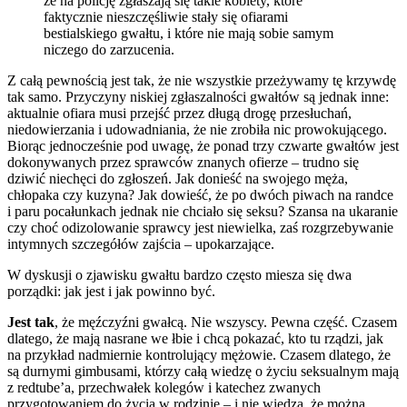
że na policję zgłaszają się takie kobiety, które
faktycznie nieszczęśliwie stały się ofiarami
bestialskiego gwałtu, i które nie mają sobie samym
niczego do zarzucenia.
Z całą pewnością jest tak, że nie wszystkie przeżywamy tę krzywdę
tak samo. Przyczyny niskiej zgłaszalności gwałtów są jednak inne:
aktualnie ofiara musi przejść przez długą drogę przesłuchań,
niedowierzania i udowadniania, że nie zrobiła nic prowokującego.
Biorąc jednocześnie pod uwagę, że ponad trzy czwarte gwałtów jest
dokonywanych przez sprawców znanych ofierze – trudno się
dziwić niechęci do zgłoszeń. Jak donieść na swojego męża,
chłopaka czy kuzyna? Jak dowieść, że po dwóch piwach na randce
i paru pocałunkach jednak nie chciało się seksu? Szansa na ukaranie
czy choć odizolowanie sprawcy jest niewielka, zaś rozgrzebywanie
intymnych szczegółów zajścia – upokarzające.
W dyskusji o zjawisku gwałtu bardzo często miesza się dwa
porządki: jak jest i jak powinno być.
Jest tak
, że męźczyźni gwałcą. Nie wszyscy. Pewna część. Czasem
dlatego, że mają nasrane we łbie i chcą pokazać, kto tu rządzi, jak
na przykład nadmiernie kontrolujący mężowie. Czasem dlatego, że
są durnymi gimbusami, którzy całą wiedzę o życiu seksualnym mają
z redtube’a, przechwałek kolegów i katechez zwanych
przygotowaniem do życia w rodzinie – i nie wiedzą, że można