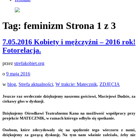
Tag:
feminizm
Strona 1 z 3
7.05.2016 Kobiety i mężczyźni – 2016 rok!
Fotorelacja.
przez
strefakobiet.org
o
9 maja 2016
w
blog
,
Strefa aktualności
,
W trakcie: Matecznik
,
ZDJĘCIA
Jeszcze raz serdecznie dziękujemy naszemu gościowi, Maciejowi Dudzie, za
ciekawy głos w dyskusji.
Dziękujemy Ośrodkowi Teatralnemu Kana na możliwość współpracy przy
projekcie MATECZNIK, w ramach którego odbyło się spotkanie.
Osobom, które zdecydowały się na spędzenie tego wieczoru z nami,
dziękujemy za gorącą dyskusję. Na tym nam właśnie zależało, żeby nie