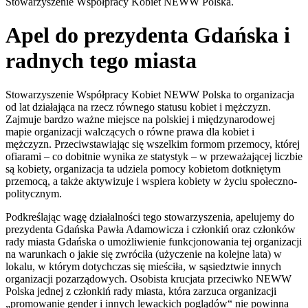
Stowarzyszenie Współpracy Kobiet NEWW Polska.
Apel do prezydenta Gdańska i
radnych tego miasta
Stowarzyszenie Współpracy Kobiet NEWW Polska to organizacja
od lat działająca na rzecz równego statusu kobiet i mężczyzn.
Zajmuje bardzo ważne miejsce na polskiej i międzynarodowej
mapie organizacji walczących o równe prawa dla kobiet i
mężczyzn. Przeciwstawiając się wszelkim formom przemocy, której
ofiarami – co dobitnie wynika ze statystyk – w przeważającej liczbie
są kobiety, organizacja ta udziela pomocy kobietom dotkniętym
przemocą, a także aktywizuje i wspiera kobiety w życiu społeczno-
politycznym.
Podkreślając wagę działalności tego stowarzyszenia, apelujemy do
prezydenta Gdańska Pawła Adamowicza i członkiń oraz członków
rady miasta Gdańska o umożliwienie funkcjonowania tej organizacji
na warunkach o jakie się zwróciła (użyczenie na kolejne lata) w
lokalu, w którym dotychczas się mieściła, w sąsiedztwie innych
organizacji pozarządowych. Osobista krucjata przeciwko NEWW
Polska jednej z członkiń rady miasta, która zarzuca organizacji
„promowanie gender i innych lewackich poglądów“ nie powinna