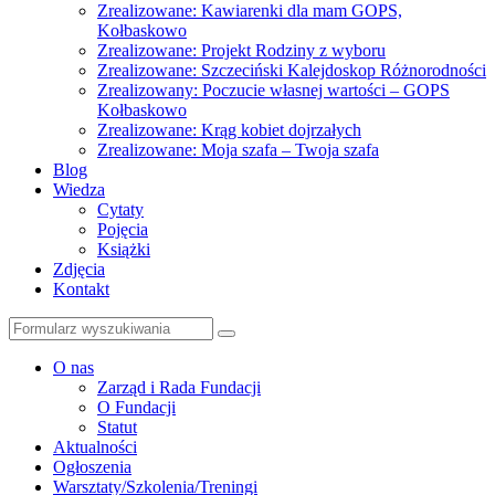
Zrealizowane: Kawiarenki dla mam GOPS,
Kołbaskowo
Zrealizowane: Projekt Rodziny z wyboru
Zrealizowane: Szczeciński Kalejdoskop Różnorodności
Zrealizowany: Poczucie własnej wartości – GOPS
Kołbaskowo
Zrealizowane: Krąg kobiet dojrzałych
Zrealizowane: Moja szafa – Twoja szafa
Blog
Wiedza
Cytaty
Pojęcia
Książki
Zdjęcia
Kontakt
Szukaj
O nas
Zarząd i Rada Fundacji
O Fundacji
Statut
Aktualności
Ogłoszenia
Warsztaty/Szkolenia/Treningi