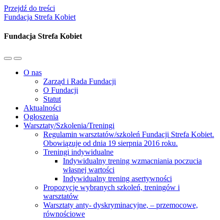
Przejdź do treści
Fundacja Strefa Kobiet
Fundacja Strefa Kobiet
Przełącz
Przełącz
menu
pole
O nas
mobilne
wyszukiwania
Zarząd i Rada Fundacji
O Fundacji
Statut
Aktualności
Ogłoszenia
Warsztaty/Szkolenia/Treningi
Regulamin warsztatów/szkoleń Fundacji Strefa Kobiet.
Obowiązuje od dnia 19 sierpnia 2016 roku.
Treningi indywidualne
Indywidualny trening wzmacniania poczucia
własnej wartości
Indywidualny trening asertywności
Propozycje wybranych szkoleń, treningów i
warsztatów
Warsztaty anty- dyskryminacyjne, – przemocowe,
równościowe