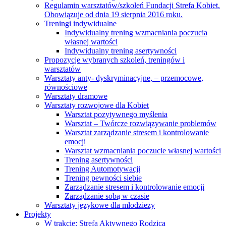
Regulamin warsztatów/szkoleń Fundacji Strefa Kobiet.
Obowiązuje od dnia 19 sierpnia 2016 roku.
Treningi indywidualne
Indywidualny trening wzmacniania poczucia
własnej wartości
Indywidualny trening asertywności
Propozycje wybranych szkoleń, treningów i
warsztatów
Warsztaty anty- dyskryminacyjne, – przemocowe,
równościowe
Warsztaty dramowe
Warsztaty rozwojowe dla Kobiet
Warsztat pozytywnego myślenia
Warsztat – Twórcze rozwiązywanie problemów
Warsztat zarządzanie stresem i kontrolowanie
emocji
Warsztat wzmacniania poczucie własnej wartości
Trening asertywności
Trening Automotywacji
Trening pewności siebie
Zarządzanie stresem i kontrolowanie emocji
Zarządzanie sobą w czasie
Warsztaty językowe dla młodziezy
Projekty
W trakcie: Strefa Aktywnego Rodzica