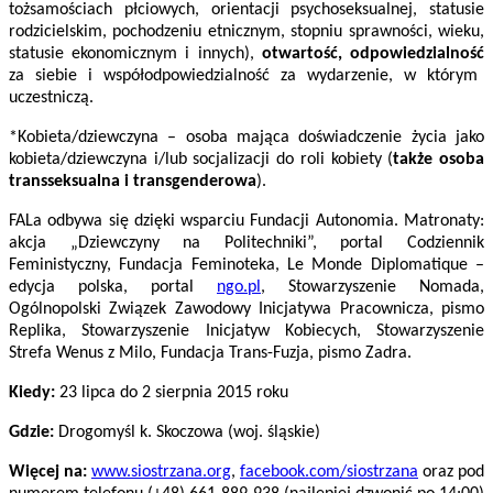
tożsamościach płciowych, orientacji psychoseksualnej, statusie
rodzicielskim, pochodzeniu etnicznym, stopniu sprawności, wieku,
statusie ekonomicznym i innych),
otwartość, odpowiedzialność
za siebie i współodpowiedzialność za wydarzenie, w którym
uczestniczą.
*Kobieta/dziewczyna – osoba mająca doświadczenie życia jako
kobieta/dziewczyna i/lub socjalizacji do roli kobiety (
także osoba
transseksualna i transgenderowa
).
FALa odbywa się dzięki wsparciu Fundacji Autonomia. Matronaty:
akcja „Dziewczyny na Politechniki”, portal Codziennik
Feministyczny, Fundacja Feminoteka, Le Monde Diplomatique –
edycja polska, portal
ngo.pl
, Stowarzyszenie Nomada,
Ogólnopolski Związek Zawodowy Inicjatywa Pracownicza, pismo
Replika, Stowarzyszenie Inicjatyw Kobiecych, Stowarzyszenie
Strefa Wenus z Milo, Fundacja Trans-Fuzja, pismo Zadra.
Kiedy:
23 lipca
do
2 sierpnia 2015 roku
Gdzie:
Drogomyśl k. Skoczowa (woj. śląskie)
Więcej na:
www.siostrzana.org
,
facebook.com/siostrzana
oraz pod