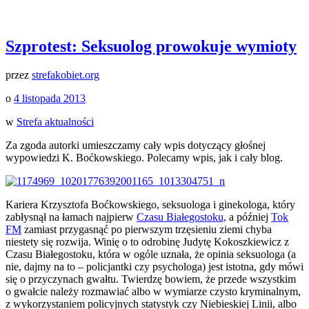
Szprotest: Seksuolog prowokuje wymioty
przez
strefakobiet.org
o
4 listopada 2013
w
Strefa aktualności
Za zgoda autorki umieszczamy cały wpis dotyczący głośnej
wypowiedzi K. Boćkowskiego. Polecamy wpis, jak i cały blog.
Kariera Krzysztofa Boćkowskiego, seksuologa i ginekologa, który
zabłysnął na łamach najpierw
Czasu Białegostoku,
a później
Tok
FM
zamiast przygasnąć po pierwszym trzęsieniu ziemi chyba
niestety się rozwija. Winię o to odrobinę Judytę Kokoszkiewicz z
Czasu Białegostoku, która w ogóle uznała, że opinia seksuologa (a
nie, dajmy na to – policjantki czy psychologa) jest istotna, gdy mówi
się o przyczynach gwałtu. Twierdzę bowiem, że przede wszystkim
o gwałcie należy rozmawiać albo w wymiarze czysto kryminalnym,
z wykorzystaniem policyjnych statystyk czy Niebieskiej Linii, albo