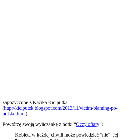
zapożyczone z Kącika Kiciputka
(
http://kiciputek.blogspot.com/2013/11/victim-blaming-po-
polsku.html
)
Powtórzę swoją wyliczankę z notki “
Oczy ofiary
“:
Kobieta w każdej chwili może powiedzieć “nie”. Jej