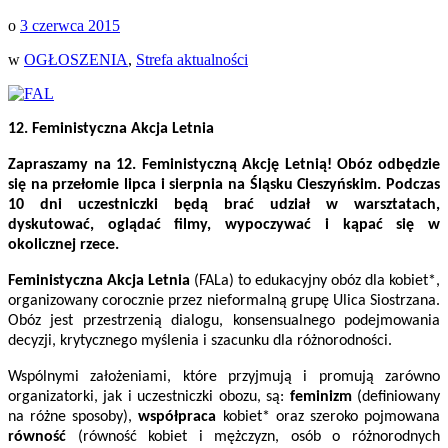
o
3 czerwca 2015
w
OGŁOSZENIA
,
Strefa aktualności
12. Feministyczna Akcja Letnia
Zapraszamy na 12. Feministyczną Akcję Letnią! Obóz odbędzie
się na przełomie lipca i sierpnia na Śląsku Cieszyńskim. Podczas
10 dni uczestniczki będą brać udział w warsztatach,
dyskutować, oglądać filmy, wypoczywać i kąpać się w
okolicznej rzece.
Feministyczna Akcja Letnia
(FAL
a) to edukacyjny obóz dla kobiet*,
organizowany corocznie przez nieformalną grupę Ulica Siostrzana.
Obóz jest przestrzenią dialogu, konsensualnego podejmowania
decyzji, krytycznego myślenia i szacunku dla różnorodności.
Wspólnymi założeniami, które przyjmują i promują zarówno
organizatorki, jak i uczestniczki obozu, są:
feminizm
(definiowany
na różne sposoby),
współpraca
kobiet* oraz szeroko pojmowana
równość
(równość kobiet i mężczyzn, osób o różnorodnych