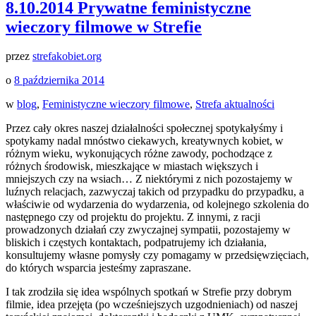
8.10.2014 Prywatne feministyczne
wieczory filmowe w Strefie
przez
strefakobiet.org
o
8 października 2014
w
blog
,
Feministyczne wieczory filmowe
,
Strefa aktualności
Przez cały okres naszej działalności społecznej spotykałyśmy i
spotykamy nadal mnóstwo ciekawych, kreatywnych kobiet, w
różnym wieku, wykonujących różne zawody, pochodzące z
różnych środowisk, mieszkające w miastach większych i
mniejszych czy na wsiach… Z niektórymi z nich pozostajemy w
luźnych relacjach, zazwyczaj takich od przypadku do przypadku, a
właściwie od wydarzenia do wydarzenia, od kolejnego szkolenia do
następnego czy od projektu do projektu. Z innymi, z racji
prowadzonych działań czy zwyczajnej sympatii, pozostajemy w
bliskich i częstych kontaktach, podpatrujemy ich działania,
konsultujemy własne pomysły czy pomagamy w przedsięwzięciach,
do których wsparcia jesteśmy zapraszane.
I tak zrodziła się idea wspólnych spotkań w Strefie przy dobrym
filmie, idea przejęta (po wcześniejszych uzgodnieniach) od naszej