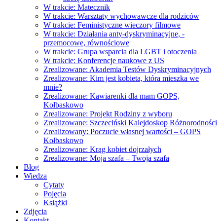
W trakcie: Matecznik
W trakcie: Warsztaty wychowawcze dla rodziców
W trakcie: Feministyczne wieczory filmowe
W trakcie: Działania anty-dyskryminacyjne, -
przemocowe, równościowe
W trakcie: Grupa wsparcia dla LGBT i otoczenia
W trakcie: Konferencje naukowe z US
Zrealizowane: Akademia Testów Dyskryminacyjnych
Zrealizowane: Kim jest kobieta, która mieszka we
mnie?
Zrealizowane: Kawiarenki dla mam GOPS,
Kołbaskowo
Zrealizowane: Projekt Rodziny z wyboru
Zrealizowane: Szczeciński Kalejdoskop Różnorodności
Zrealizowany: Poczucie własnej wartości – GOPS
Kołbaskowo
Zrealizowane: Krąg kobiet dojrzałych
Zrealizowane: Moja szafa – Twoja szafa
Blog
Wiedza
Cytaty
Pojęcia
Książki
Zdjęcia
Kontakt