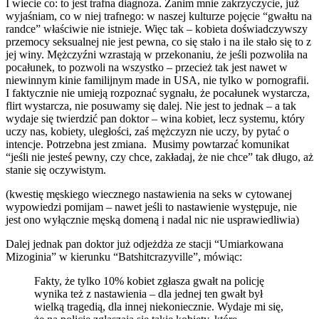
I wiecie co: to jest trafna diagnoza. Zanim mnie zakrzyczycie, już
wyjaśniam, co w niej trafnego: w naszej kulturze pojęcie “gwałtu na
randce” właściwie nie istnieje. Więc tak – kobieta doświadczywszy
przemocy seksualnej nie jest pewna, co się stało i na ile stało się to z
jej winy. Mężczyźni wzrastają w przekonaniu, że jeśli pozwoliła na
pocałunek, to pozwoli na wszystko – przecież tak jest nawet w
niewinnym kinie familijnym made in USA, nie tylko w pornografii.
I faktycznie nie umieją rozpoznać sygnału, że pocałunek wystarcza,
flirt wystarcza, nie posuwamy się dalej. Nie jest to jednak – a tak
wydaje się twierdzić pan doktor – wina kobiet, lecz systemu, który
uczy nas, kobiety, uległości, zaś mężczyzn nie uczy, by pytać o
intencje. Potrzebna jest zmiana. Musimy powtarzać komunikat
“jeśli nie jesteś pewny, czy chce, zakładaj, że nie chce” tak długo, aż
stanie się oczywistym.
(kwestię męskiego wiecznego nastawienia na seks w cytowanej
wypowiedzi pomijam – nawet jeśli to nastawienie występuje, nie
jest ono wyłącznie męską domeną i nadal nic nie usprawiedliwia)
Dalej jednak pan doktor już odjeżdża ze stacji “Umiarkowana
Mizoginia” w kierunku “Batshitcrazyville”, mówiąc:
Fakty, że tylko 10% kobiet zgłasza gwałt na policję
wynika też z nastawienia – dla jednej ten gwałt był
wielką tragedią, dla innej niekoniecznie. Wydaje mi się,