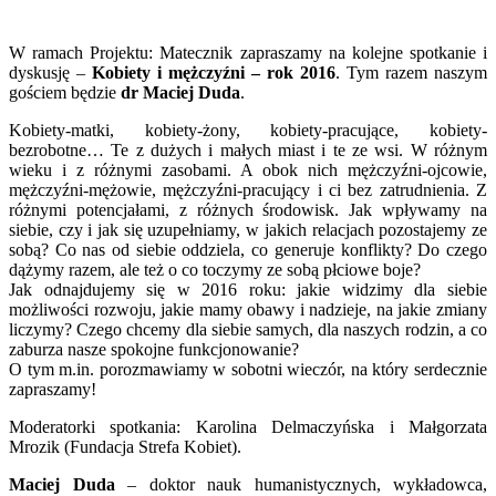
W ramach Projektu: Matecznik zapraszamy na kolejne spotkanie i
dyskusję –
Kobiety i mężczyźni – rok 2016
. Tym razem naszym
gościem będzie
dr Maciej Duda
.
Kobiety-matki, kobiety-żony, kobiety-pracujące, kobiety-
bezrobotne… Te z dużych i małych miast i te ze wsi. W różnym
wieku i z różnymi zasobami. A obok nich mężczyźni-ojcowie,
mężczyźni-mężowie, mężczyźni-pracujący i ci bez zatrudnienia. Z
różnymi potencjałami, z różnych środowisk. Jak wpływamy na
siebie, czy i jak się uzupełniamy, w jakich relacjach pozostajemy ze
sobą? Co nas od siebie oddziela, co generuje konflikty? Do czego
dążymy razem, ale też o co toczymy ze sobą płciowe boje?
Jak odnajdujemy się w 2016 roku: jakie widzimy dla siebie
możliwości rozwoju, jakie mamy obawy i nadzieje, na jakie zmiany
liczymy? Czego chcemy dla siebie samych, dla naszych rodzin, a co
zaburza nasze spokojne funkcjonowanie?
O tym m.in. porozmawiamy w sobotni wieczór, na który serdecznie
zapraszamy!
Moderatorki spotkania: Karolina Delmaczyńska i Małgorzata
Mrozik (Fundacja Strefa Kobiet).
Maciej Duda
– doktor nauk humanistycznych, wykładowca,