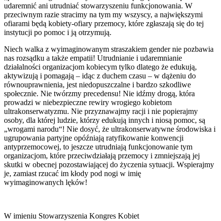
udaremnić ani utrudniać stowarzyszeniu funkcjonowania. W
przeciwnym razie stracimy na tym my wszyscy, a największymi
ofiarami będą kobiety-ofiary przemocy, które zgłaszają się do tej
instytucji po pomoc i ją otrzymują.
Niech walka z wyimaginowanym straszakiem gender nie pozbawia
nas rozsądku a także empatii! Utrudnianie i udaremnianie
działalności organizacjom kobiecym tylko dlatego że edukują,
aktywizują i pomagają – idąc z duchem czasu – w dążeniu do
równouprawnienia, jest niedopuszczalne i bardzo szkodliwe
społecznie. Nie twórzmy precedensu! Nie idźmy drogą, która
prowadzi w niebezpieczne rewiry wrogiego kobietom
ultrakonserwatyzmu. Nie przyznawajmy racji i nie popierajmy
osoby, dla której ludzie, którzy edukują innych i niosą pomoc, są
„wrogami narodu“! Nie dosyć, że ultrakonserwatywne środowiska i
ugrupowania partyjne opóźniają ratyfikowanie konwencji
antyprzemocowej, to jeszcze utrudniają funkcjonowanie tym
organizacjom, które przeciwdziałają przemocy i zmniejszają jej
skutki w obecnej pozostawiającej do życzenia sytuacji. Wspierajmy
je, zamiast rzucać im kłody pod nogi w imię
wyimaginowanych lęków!
W imieniu Stowarzyszenia Kongres Kobiet