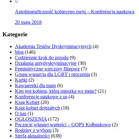
Autobiograficzność kobiecego eseju – Konferencja naukowa
20 maja 2018
Kategorie
Akademia Testów Dyskryminacyjnych
(4)
blog
(146)
Codziennie krok do przodu
(9)
Działania antydyskryminacyjne
(30)
Feministyczne wieczory filmowe
(7)
Grupa wsparcia dla LGBT i otoczenia
(3)
Kartki
(2)
Kawiarenki dla mam
(6)
Kim jest kobieta, która mieszka we mnie?
(21)
Konferencje naukowe z us
(4)
Krąg Kobiet
(20)
Krąg kobiet dojrzałych
(18)
O nas
(1)
OGŁOSZENIA
(172)
Poczucie własnej wartości – GOPS Kołbaskowo
(2)
Rodziny z wyboru
(3)
Strefa aktualności
(638)