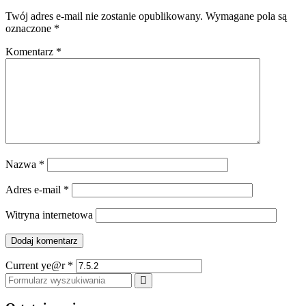
Twój adres e-mail nie zostanie opublikowany.
Wymagane pola są
oznaczone
*
Komentarz
*
Nazwa
*
Adres e-mail
*
Witryna internetowa
Current ye@r
*
Szukaj