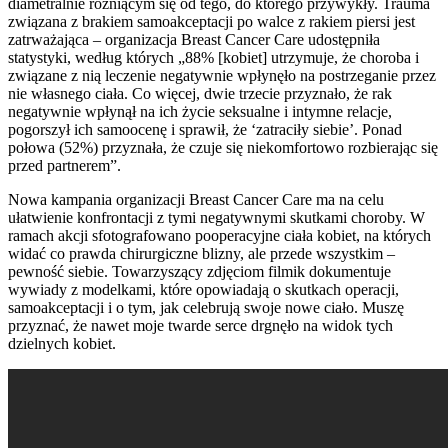
diametralnie różniącym się od tego, do którego przywykły. Trauma
związana z brakiem samoakceptacji po walce z rakiem piersi jest
zatrważająca – organizacja Breast Cancer Care udostępniła
statystyki, według których „88% [kobiet] utrzymuje, że choroba i
związane z nią leczenie negatywnie wpłynęło na postrzeganie przez
nie własnego ciała. Co więcej, dwie trzecie przyznało, że rak
negatywnie wpłynął na ich życie seksualne i intymne relacje,
pogorszył ich samoocenę i sprawił, że ‘zatraciły siebie’. Ponad
połowa (52%) przyznała, że czuje się niekomfortowo rozbierając się
przed partnerem”.
Nowa kampania organizacji Breast Cancer Care ma na celu
ułatwienie konfrontacji z tymi negatywnymi skutkami choroby. W
ramach akcji sfotografowano pooperacyjne ciała kobiet, na których
widać co prawda chirurgiczne blizny, ale przede wszystkim –
pewność siebie. Towarzyszący zdjęciom filmik dokumentuje
wywiady z modelkami, które opowiadają o skutkach operacji,
samoakceptacji i o tym, jak celebrują swoje nowe ciało. Muszę
przyznać, że nawet moje twarde serce drgnęło na widok tych
dzielnych kobiet.