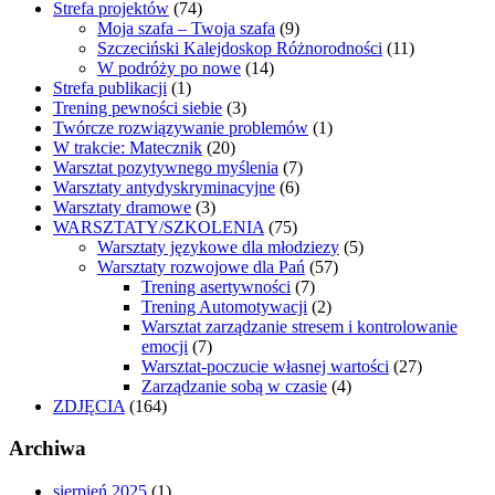
Strefa projektów
(74)
Moja szafa – Twoja szafa
(9)
Szczeciński Kalejdoskop Różnorodności
(11)
W podróży po nowe
(14)
Strefa publikacji
(1)
Trening pewności siebie
(3)
Twórcze rozwiązywanie problemów
(1)
W trakcie: Matecznik
(20)
Warsztat pozytywnego myślenia
(7)
Warsztaty antydyskryminacyjne
(6)
Warsztaty dramowe
(3)
WARSZTATY/SZKOLENIA
(75)
Warsztaty językowe dla młodziezy
(5)
Warsztaty rozwojowe dla Pań
(57)
Trening asertywności
(7)
Trening Automotywacji
(2)
Warsztat zarządzanie stresem i kontrolowanie
emocji
(7)
Warsztat-poczucie własnej wartości
(27)
Zarządzanie sobą w czasie
(4)
ZDJĘCIA
(164)
Archiwa
sierpień 2025
(1)