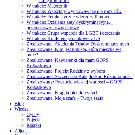
strefę komfortu!
W trakcie: Matecznik
W trakcie: Warsztaty wychowawcze dla rodziców
W trakcie: Feministyczne wieczory filmowe
W trakcie: Działania anty-dyskryminacyjne, -
przemocowe, równościowe
W trakcie: Grupa wsparcia dla LGBT i otoczenia
W trakcie: Konferencje naukowe z US
Zrealizowane: Akademia Testów Dyskryminacyjnych
Zrealizowane: Kim jest kobieta, która mieszka we
mnie?
Zrealizowane: Kawiarenki dla mam GOPS,
Kołbaskowo
Zrealizowane: Projekt Rodziny z wyboru
Zrealizowane: Szczeciński Kalejdoskop Różnorodności
Zrealizowany: Poczucie własnej wartości – GOPS
Kołbaskowo
Zrealizowane: Krąg kobiet dojrzałych
Zrealizowane: Moja szafa – Twoja szafa
Blog
Wiedza
Cytaty
Pojęcia
Książki
Zdjęcia