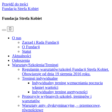
Przejdź do treści
Fundacja Strefa Kobiet
Fundacja Strefa Kobiet
Przełącz
Przełącz
menu
pole
O nas
mobilne
wyszukiwania
Zarząd i Rada Fundacji
O Fundacji
Statut
Aktualności
Ogłoszenia
Warsztaty/Szkolenia/Treningi
Regulamin warsztatów/szkoleń Fundacji Strefa Kobiet.
Obowiązuje od dnia 19 sierpnia 2016 roku.
Treningi indywidualne
Indywidualny trening wzmacniania poczucia
własnej wartości
Indywidualny trening asertywności
Propozycje wybranych szkoleń, treningów i
warsztatów
Warsztaty anty- dyskryminacyjne, – przemocowe,
równościowe