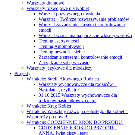
Warsztaty dramowe
Warsztaty rozwojowe dla Kobiet
Warsztat pozytywnego myślenia
Warsztat – Twórcze rozwiązywanie problemów
Warsztat zarządzanie stresem i kontrolowanie
emocji
Warsztat wzmacniania poczucie własnej wartości
Trening asertywności
Trening Automotywacji
Trening pewności siebie
Zarządzanie stresem i kontrolowanie emocji
Zarządzanie sobą w czasie
Warsztaty językowe dla młodziezy
Projekty
W trakcie: Strefa Aktywnego Rodzica
Warsztaty wychowawcze dla rodziców –
Nastolatek, czyli kto?
01.10.2015 Warsztaty wychowawcze dla
rodziców nastolatków za nami
W trakcie: Krąg Kobiet
W trakcie: Warsztaty rozwoju osobistego dla kobiet –
W podróży po nowe!
W trakcie: CODZIENNIE KROK DO PRZODU!
CODZIENNIE KROK DO PRZODU –
ANNA, świat ciszy i teatr