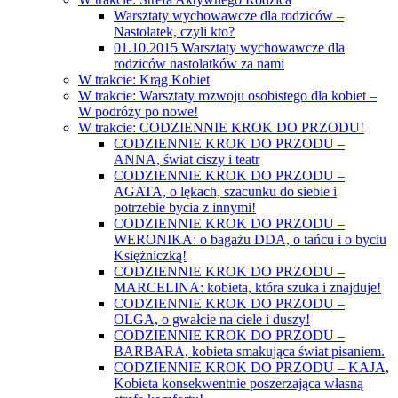
Warsztaty wychowawcze dla rodziców –
Nastolatek, czyli kto?
01.10.2015 Warsztaty wychowawcze dla
rodziców nastolatków za nami
W trakcie: Krąg Kobiet
W trakcie: Warsztaty rozwoju osobistego dla kobiet –
W podróży po nowe!
W trakcie: CODZIENNIE KROK DO PRZODU!
CODZIENNIE KROK DO PRZODU –
ANNA, świat ciszy i teatr
CODZIENNIE KROK DO PRZODU –
AGATA, o lękach, szacunku do siebie i
potrzebie bycia z innymi!
CODZIENNIE KROK DO PRZODU –
WERONIKA: o bagażu DDA, o tańcu i o byciu
Księżniczką!
CODZIENNIE KROK DO PRZODU –
MARCELINA: kobieta, która szuka i znajduje!
CODZIENNIE KROK DO PRZODU –
OLGA, o gwałcie na ciele i duszy!
CODZIENNIE KROK DO PRZODU –
BARBARA, kobieta smakująca świat pisaniem.
CODZIENNIE KROK DO PRZODU – KAJA,
Kobieta konsekwentnie poszerzająca własną