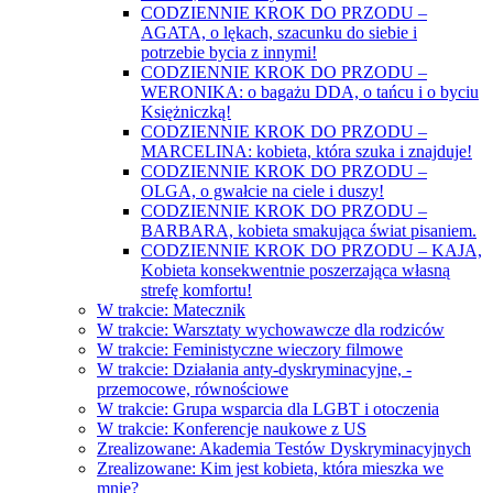
CODZIENNIE KROK DO PRZODU –
AGATA, o lękach, szacunku do siebie i
potrzebie bycia z innymi!
CODZIENNIE KROK DO PRZODU –
WERONIKA: o bagażu DDA, o tańcu i o byciu
Księżniczką!
CODZIENNIE KROK DO PRZODU –
MARCELINA: kobieta, która szuka i znajduje!
CODZIENNIE KROK DO PRZODU –
OLGA, o gwałcie na ciele i duszy!
CODZIENNIE KROK DO PRZODU –
BARBARA, kobieta smakująca świat pisaniem.
CODZIENNIE KROK DO PRZODU – KAJA,
Kobieta konsekwentnie poszerzająca własną
strefę komfortu!
W trakcie: Matecznik
W trakcie: Warsztaty wychowawcze dla rodziców
W trakcie: Feministyczne wieczory filmowe
W trakcie: Działania anty-dyskryminacyjne, -
przemocowe, równościowe
W trakcie: Grupa wsparcia dla LGBT i otoczenia
W trakcie: Konferencje naukowe z US
Zrealizowane: Akademia Testów Dyskryminacyjnych
Zrealizowane: Kim jest kobieta, która mieszka we
mnie?