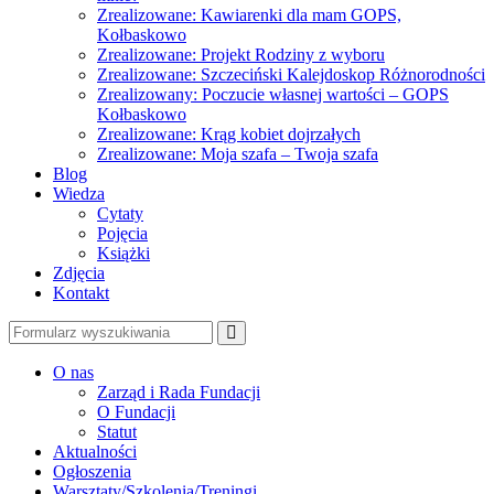
Zrealizowane: Kawiarenki dla mam GOPS,
Kołbaskowo
Zrealizowane: Projekt Rodziny z wyboru
Zrealizowane: Szczeciński Kalejdoskop Różnorodności
Zrealizowany: Poczucie własnej wartości – GOPS
Kołbaskowo
Zrealizowane: Krąg kobiet dojrzałych
Zrealizowane: Moja szafa – Twoja szafa
Blog
Wiedza
Cytaty
Pojęcia
Książki
Zdjęcia
Kontakt
Szukaj
O nas
Zarząd i Rada Fundacji
O Fundacji
Statut
Aktualności
Ogłoszenia
Warsztaty/Szkolenia/Treningi