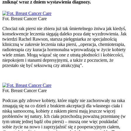
zniknąć wraz z dniem wystawienia diagnozy.
Fot. Breast Cancer Care
Chociaż rak piersi nie zbiera już tak śmiertelnego żniwa jak kiedyś,
konsekwencje leczenia sięgają daleko poza datę wyzdrowienia. Jak
twierdzi Rachel Rawson, starsza pielęgniarka ze specjalnością
kliniczną w zakresie leczenia raka piersi, „operacja, chemioterapia,
radioterapia czy kuracja hormonalna wprowadzają w życie kobiety
wiele zmian. Mogą wiązać się one z utratą płodności i kobiecości,
niepokojem i stanami depresyjnymi, a także z poczuciem, że
przestało się być seksowną czy atrakcyjną”.
Fot. Breast Cancer Care
Podczas gdy zdrowe kobiety, które nigdy nie zachorowały na raka
zmagają się na co dzień z brakiem akceptacji dla własnego ciała i
niską samooceną, kobiety z rakiem piersi mają jeszcze więcej
problemów tej natury. Ich ciała przechodzą poważną przemianę (w
tym utratę jednej bądź obu piersi) – muszą one więc poukładać
sobie życie na nowo i zaprzyjaźnić się z pooperacyjnym ciałem,