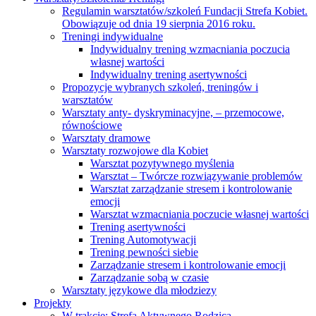
Regulamin warsztatów/szkoleń Fundacji Strefa Kobiet.
Obowiązuje od dnia 19 sierpnia 2016 roku.
Treningi indywidualne
Indywidualny trening wzmacniania poczucia
własnej wartości
Indywidualny trening asertywności
Propozycje wybranych szkoleń, treningów i
warsztatów
Warsztaty anty- dyskryminacyjne, – przemocowe,
równościowe
Warsztaty dramowe
Warsztaty rozwojowe dla Kobiet
Warsztat pozytywnego myślenia
Warsztat – Twórcze rozwiązywanie problemów
Warsztat zarządzanie stresem i kontrolowanie
emocji
Warsztat wzmacniania poczucie własnej wartości
Trening asertywności
Trening Automotywacji
Trening pewności siebie
Zarządzanie stresem i kontrolowanie emocji
Zarządzanie sobą w czasie
Warsztaty językowe dla młodziezy
Projekty
W trakcie: Strefa Aktywnego Rodzica