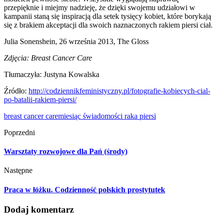
przepięknie i miejmy nadzieję, że dzięki swojemu udziałowi w
kampanii staną się inspiracją dla setek tysięcy kobiet, które borykają
się z brakiem akceptacji dla swoich naznaczonych rakiem piersi ciał.
Julia Sonenshein, 26 września 2013, The Gloss
Zdjęcia: Breast Cancer Care
Tłumaczyła: Justyna Kowalska
Źródło:
http://codziennikfeministyczny.pl/fotografie-kobiecych-cial-
po-batalii-rakiem-piersi/
breast cancer care
miesiąc świadomości raka piersi
Poprzedni
Warsztaty rozwojowe dla Pań (środy)
Następne
Praca w łóżku. Codzienność polskich prostytutek
Dodaj komentarz