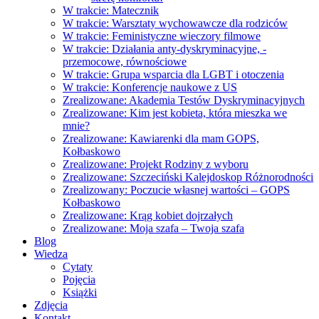
W trakcie: Matecznik
W trakcie: Warsztaty wychowawcze dla rodziców
W trakcie: Feministyczne wieczory filmowe
W trakcie: Działania anty-dyskryminacyjne, -
przemocowe, równościowe
W trakcie: Grupa wsparcia dla LGBT i otoczenia
W trakcie: Konferencje naukowe z US
Zrealizowane: Akademia Testów Dyskryminacyjnych
Zrealizowane: Kim jest kobieta, która mieszka we
mnie?
Zrealizowane: Kawiarenki dla mam GOPS,
Kołbaskowo
Zrealizowane: Projekt Rodziny z wyboru
Zrealizowane: Szczeciński Kalejdoskop Różnorodności
Zrealizowany: Poczucie własnej wartości – GOPS
Kołbaskowo
Zrealizowane: Krąg kobiet dojrzałych
Zrealizowane: Moja szafa – Twoja szafa
Blog
Wiedza
Cytaty
Pojęcia
Książki
Zdjęcia
Kontakt