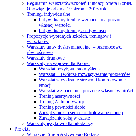
Regulamin warsztatów/szkoleń Fundacji Strefa Kobiet.
Obowiązuje od dnia 19 sierpnia 2016 roku.
Treningi indywidualne
Indywidualny trening wzmacniania poczucia
własnej wartości
Indywidualny trening asertywności
Propozycje wybranych szkoleń, treningów i
warsztatów
Warsztaty anty- dyskryminacyjne, – przemocowe,
równościowe
Warsztaty dramowe
Warsztaty rozwojowe dla Kobiet
Warsztat pozytywnego myślenia
Warsztat – Twórcze rozwiązywanie problemów
Warsztat zarządzanie stresem i kontrolowanie
emocji
Warsztat wzmacniania poczucie własnej wartości
Trening asertywności
Trening Automotywacji
Trening pewności siebie
Zarządzanie stresem i kontrolowanie emocji
Zarządzanie sobą w czasie
Warsztaty językowe dla młodziezy
Projekty
W trakcie: Strefa Aktywnego Rodzica