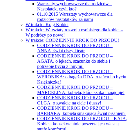
Warsztaty wychowawcze dla rodziców –
Nastolatek, czyli kto?
01.10.2015 Warsztaty wychowawcze dla
rodziców nastolatków za nami
W trakcie: Krąg Kobiet
W trakcie: Warsztaty rozwoju osobistego dla kobiet –
W podróży po nowe!
W trakcie: CODZIENNIE KROK DO PRZODU!
CODZIENNIE KROK DO PRZODU –
ANNA, świat ciszy i teatr
CODZIENNIE KROK DO PRZODU –
AGATA, o lękach, szacunku do siebie i
potrzebie bycia z innymi!
CODZIENNIE KROK DO PRZODU –
WERONIKA: o bagażu DDA, o tańcu i o byciu
Księżniczką!
CODZIENNIE KROK DO PRZODU –
MARCELINA: kobieta, która szuka i znajduje!
CODZIENNIE KROK DO PRZODU –
OLGA, o gwałcie na ciele i duszy!
CODZIENNIE KROK DO PRZODU –
BARBARA, kobieta smakująca świat pisaniem.
CODZIENNIE KROK DO PRZODU – KAJA,
Kobieta konsekwentnie poszerzająca własną
strefę komfortu!