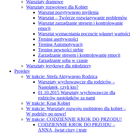
Warsztaty dramowe
Warsztaty rozwojowe dla Kobiet
Warsztat pozytywnego myślenia
Warsztat – Twórcze rozwiązywanie problemów
Warsztat zarządzanie stresem i kontrolowanie
emocji
Warsztat wzmacniania poczucie własnej wartości
Trening asertywności
Trening Automotywacji
Trening pewności siebie
Zarządzanie stresem i kontrolowanie emocji
Zarządzanie sobą w czasie
Warsztaty językowe dla młodziezy
Projekty
W trakcie: Strefa Aktywnego Rodzica
Warsztaty wychowawcze dla rodziców –
Nastolatek, czyli kto?
01.10.2015 Warsztaty wychowawcze dla
rodziców nastolatków za nami
W trakcie: Krąg Kobiet
W trakcie: Warsztaty rozwoju osobistego dla kobiet –
W podróży po nowe!
W trakcie: CODZIENNIE KROK DO PRZODU!
CODZIENNIE KROK DO PRZODU –
ANNA, świat ciszy i teatr