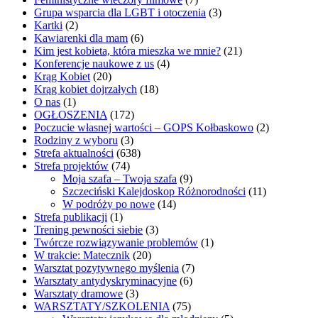
Grupa wsparcia dla LGBT i otoczenia
(3)
Kartki
(2)
Kawiarenki dla mam
(6)
Kim jest kobieta, która mieszka we mnie?
(21)
Konferencje naukowe z us
(4)
Krąg Kobiet
(20)
Krąg kobiet dojrzałych
(18)
O nas
(1)
OGŁOSZENIA
(172)
Poczucie własnej wartości – GOPS Kołbaskowo
(2)
Rodziny z wyboru
(3)
Strefa aktualności
(638)
Strefa projektów
(74)
Moja szafa – Twoja szafa
(9)
Szczeciński Kalejdoskop Różnorodności
(11)
W podróży po nowe
(14)
Strefa publikacji
(1)
Trening pewności siebie
(3)
Twórcze rozwiązywanie problemów
(1)
W trakcie: Matecznik
(20)
Warsztat pozytywnego myślenia
(7)
Warsztaty antydyskryminacyjne
(6)
Warsztaty dramowe
(3)
WARSZTATY/SZKOLENIA
(75)