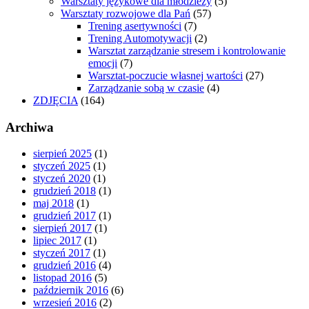
Warsztaty językowe dla młodziezy
(5)
Warsztaty rozwojowe dla Pań
(57)
Trening asertywności
(7)
Trening Automotywacji
(2)
Warsztat zarządzanie stresem i kontrolowanie
emocji
(7)
Warsztat-poczucie własnej wartości
(27)
Zarządzanie sobą w czasie
(4)
ZDJĘCIA
(164)
Archiwa
sierpień 2025
(1)
styczeń 2025
(1)
styczeń 2020
(1)
grudzień 2018
(1)
maj 2018
(1)
grudzień 2017
(1)
sierpień 2017
(1)
lipiec 2017
(1)
styczeń 2017
(1)
grudzień 2016
(4)
listopad 2016
(5)
październik 2016
(6)
wrzesień 2016
(2)