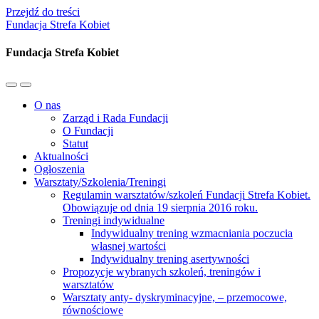
Przejdź do treści
Fundacja Strefa Kobiet
Fundacja Strefa Kobiet
Przełącz
Przełącz
menu
pole
O nas
mobilne
wyszukiwania
Zarząd i Rada Fundacji
O Fundacji
Statut
Aktualności
Ogłoszenia
Warsztaty/Szkolenia/Treningi
Regulamin warsztatów/szkoleń Fundacji Strefa Kobiet.
Obowiązuje od dnia 19 sierpnia 2016 roku.
Treningi indywidualne
Indywidualny trening wzmacniania poczucia
własnej wartości
Indywidualny trening asertywności
Propozycje wybranych szkoleń, treningów i
warsztatów
Warsztaty anty- dyskryminacyjne, – przemocowe,
równościowe