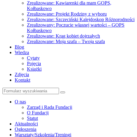
Zrealizowane: Kawiarenki dla mam GOPS,
Kołbaskowo
Zrealizowane: Projekt Rodziny z wyboru
Zrealizowane: Szczeciński Kalejdoskop Różnorodności
Zrealizowany: Poczucie własnej wartości – GOPS
Kołbaskowo
Zrealizowane: Krąg kobiet dojrzałych
Zrealizowane: Moja szafa – Twoja szafa
Blog
Wiedza
Cytaty
Pojęcia
Książki
Zdjęcia
Kontakt
Szukaj
O nas
Zarząd i Rada Fundacji
O Fundacji
Statut
Aktualności
Ogłoszenia
Warsztaty/Szkolenia/Treningi