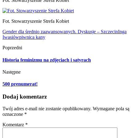
Fot. Stowarzyszenie Strefa Kobiet
Fot. Stowarzyszenie Strefa Kobiet
Gender dla średnio zaawansowanych. Dyskusje – Szczecin
Inga
Iwasiów
piwnica kany
Poprzedni
Historia feminizmu na zdjęciach i satyrach
Następne
500 prenumerat!
Dodaj komentarz
Twój adres e-mail nie zostanie opublikowany.
Wymagane pola są
oznaczone
*
Komentarz
*