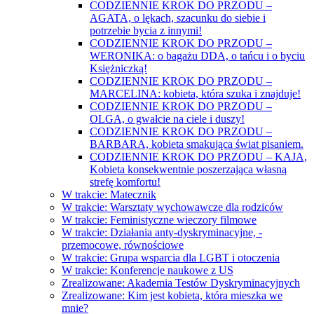
CODZIENNIE KROK DO PRZODU –
AGATA, o lękach, szacunku do siebie i
potrzebie bycia z innymi!
CODZIENNIE KROK DO PRZODU –
WERONIKA: o bagażu DDA, o tańcu i o byciu
Księżniczką!
CODZIENNIE KROK DO PRZODU –
MARCELINA: kobieta, która szuka i znajduje!
CODZIENNIE KROK DO PRZODU –
OLGA, o gwałcie na ciele i duszy!
CODZIENNIE KROK DO PRZODU –
BARBARA, kobieta smakująca świat pisaniem.
CODZIENNIE KROK DO PRZODU – KAJA,
Kobieta konsekwentnie poszerzająca własną
strefę komfortu!
W trakcie: Matecznik
W trakcie: Warsztaty wychowawcze dla rodziców
W trakcie: Feministyczne wieczory filmowe
W trakcie: Działania anty-dyskryminacyjne, -
przemocowe, równościowe
W trakcie: Grupa wsparcia dla LGBT i otoczenia
W trakcie: Konferencje naukowe z US
Zrealizowane: Akademia Testów Dyskryminacyjnych
Zrealizowane: Kim jest kobieta, która mieszka we
mnie?