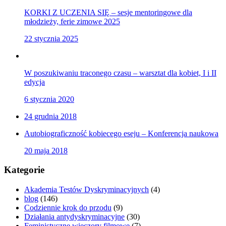
KORKI Z UCZENIA SIĘ – sesje mentoringowe dla
młodzieży, ferie zimowe 2025
22 stycznia 2025
W poszukiwaniu traconego czasu – warsztat dla kobiet, I i II
edycja
6 stycznia 2020
24 grudnia 2018
Autobiograficzność kobiecego eseju – Konferencja naukowa
20 maja 2018
Kategorie
Akademia Testów Dyskryminacyjnych
(4)
blog
(146)
Codziennie krok do przodu
(9)
Działania antydyskryminacyjne
(30)
Feministyczne wieczory filmowe
(7)