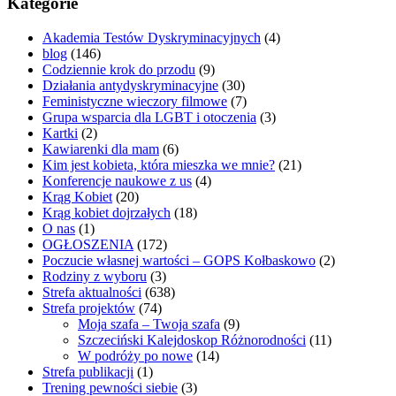
Kategorie
Akademia Testów Dyskryminacyjnych
(4)
blog
(146)
Codziennie krok do przodu
(9)
Działania antydyskryminacyjne
(30)
Feministyczne wieczory filmowe
(7)
Grupa wsparcia dla LGBT i otoczenia
(3)
Kartki
(2)
Kawiarenki dla mam
(6)
Kim jest kobieta, która mieszka we mnie?
(21)
Konferencje naukowe z us
(4)
Krąg Kobiet
(20)
Krąg kobiet dojrzałych
(18)
O nas
(1)
OGŁOSZENIA
(172)
Poczucie własnej wartości – GOPS Kołbaskowo
(2)
Rodziny z wyboru
(3)
Strefa aktualności
(638)
Strefa projektów
(74)
Moja szafa – Twoja szafa
(9)
Szczeciński Kalejdoskop Różnorodności
(11)
W podróży po nowe
(14)
Strefa publikacji
(1)
Trening pewności siebie
(3)