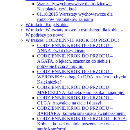
Warsztaty wychowawcze dla rodziców –
Nastolatek, czyli kto?
01.10.2015 Warsztaty wychowawcze dla
rodziców nastolatków za nami
W trakcie: Krąg Kobiet
W trakcie: Warsztaty rozwoju osobistego dla kobiet –
W podróży po nowe!
W trakcie: CODZIENNIE KROK DO PRZODU!
CODZIENNIE KROK DO PRZODU –
ANNA, świat ciszy i teatr
CODZIENNIE KROK DO PRZODU –
AGATA, o lękach, szacunku do siebie i
potrzebie bycia z innymi!
CODZIENNIE KROK DO PRZODU –
WERONIKA: o bagażu DDA, o tańcu i o byciu
Księżniczką!
CODZIENNIE KROK DO PRZODU –
MARCELINA: kobieta, która szuka i znajduje!
CODZIENNIE KROK DO PRZODU –
OLGA, o gwałcie na ciele i duszy!
CODZIENNIE KROK DO PRZODU –
BARBARA, kobieta smakująca świat pisaniem.
CODZIENNIE KROK DO PRZODU – KAJA,
Kobieta konsekwentnie poszerzająca własną
strefę komfortu!