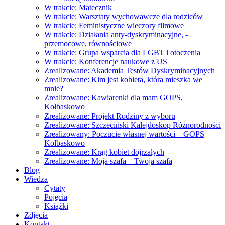
W trakcie: Matecznik
W trakcie: Warsztaty wychowawcze dla rodziców
W trakcie: Feministyczne wieczory filmowe
W trakcie: Działania anty-dyskryminacyjne, -
przemocowe, równościowe
W trakcie: Grupa wsparcia dla LGBT i otoczenia
W trakcie: Konferencje naukowe z US
Zrealizowane: Akademia Testów Dyskryminacyjnych
Zrealizowane: Kim jest kobieta, która mieszka we
mnie?
Zrealizowane: Kawiarenki dla mam GOPS,
Kołbaskowo
Zrealizowane: Projekt Rodziny z wyboru
Zrealizowane: Szczeciński Kalejdoskop Różnorodności
Zrealizowany: Poczucie własnej wartości – GOPS
Kołbaskowo
Zrealizowane: Krąg kobiet dojrzałych
Zrealizowane: Moja szafa – Twoja szafa
Blog
Wiedza
Cytaty
Pojęcia
Książki
Zdjęcia
Kontakt