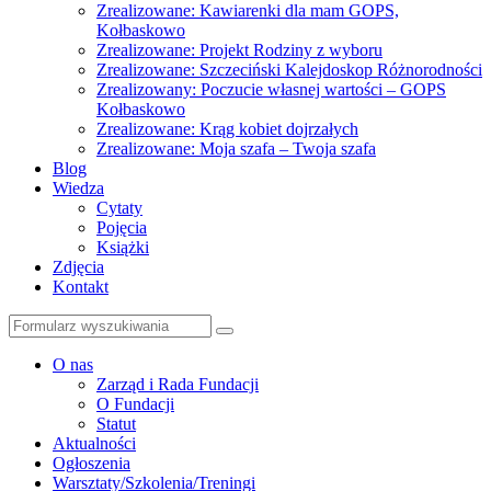
Zrealizowane: Kawiarenki dla mam GOPS,
Kołbaskowo
Zrealizowane: Projekt Rodziny z wyboru
Zrealizowane: Szczeciński Kalejdoskop Różnorodności
Zrealizowany: Poczucie własnej wartości – GOPS
Kołbaskowo
Zrealizowane: Krąg kobiet dojrzałych
Zrealizowane: Moja szafa – Twoja szafa
Blog
Wiedza
Cytaty
Pojęcia
Książki
Zdjęcia
Kontakt
Szukaj
O nas
Zarząd i Rada Fundacji
O Fundacji
Statut
Aktualności
Ogłoszenia
Warsztaty/Szkolenia/Treningi