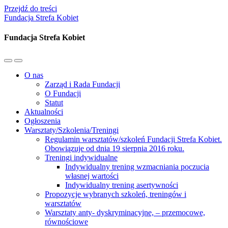
Przejdź do treści
Fundacja Strefa Kobiet
Fundacja Strefa Kobiet
Przełącz
Przełącz
menu
pole
O nas
mobilne
wyszukiwania
Zarząd i Rada Fundacji
O Fundacji
Statut
Aktualności
Ogłoszenia
Warsztaty/Szkolenia/Treningi
Regulamin warsztatów/szkoleń Fundacji Strefa Kobiet.
Obowiązuje od dnia 19 sierpnia 2016 roku.
Treningi indywidualne
Indywidualny trening wzmacniania poczucia
własnej wartości
Indywidualny trening asertywności
Propozycje wybranych szkoleń, treningów i
warsztatów
Warsztaty anty- dyskryminacyjne, – przemocowe,
równościowe