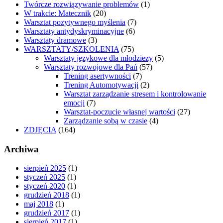
Twórcze rozwiązywanie problemów
(1)
W trakcie: Matecznik
(20)
Warsztat pozytywnego myślenia
(7)
Warsztaty antydyskryminacyjne
(6)
Warsztaty dramowe
(3)
WARSZTATY/SZKOLENIA
(75)
Warsztaty językowe dla młodziezy
(5)
Warsztaty rozwojowe dla Pań
(57)
Trening asertywności
(7)
Trening Automotywacji
(2)
Warsztat zarządzanie stresem i kontrolowanie
emocji
(7)
Warsztat-poczucie własnej wartości
(27)
Zarządzanie sobą w czasie
(4)
ZDJĘCIA
(164)
Archiwa
sierpień 2025
(1)
styczeń 2025
(1)
styczeń 2020
(1)
grudzień 2018
(1)
maj 2018
(1)
grudzień 2017
(1)
sierpień 2017
(1)