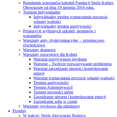
Regulamin warsztatów/szkoleń Fundacji Strefa Kobiet.
Obowiązuje od dnia 19 sierpnia 2016 roku.
Treningi indywidualne
Indywidualny trening wzmacniania poczucia
własnej wartości
Indywidualny trening asertywności
Propozycje wybranych szkoleń, treningów i
warsztatów
Warsztaty anty- dyskryminacyjne, – przemocowe,
równościowe
Warsztaty dramowe
Warsztaty rozwojowe dla Kobiet
Warsztat pozytywnego myślenia
Warsztat – Twórcze rozwiązywanie problemów
Warsztat zarządzanie stresem i kontrolowanie
emocji
Warsztat wzmacniania poczucie własnej wartości
Trening asertywności
Trening Automotywacji
Trening pewności siebie
Zarządzanie stresem i kontrolowanie emocji
Zarządzanie sobą w czasie
Warsztaty językowe dla młodziezy
Projekty
W trakcie: Strefa Aktywnego Rodzica