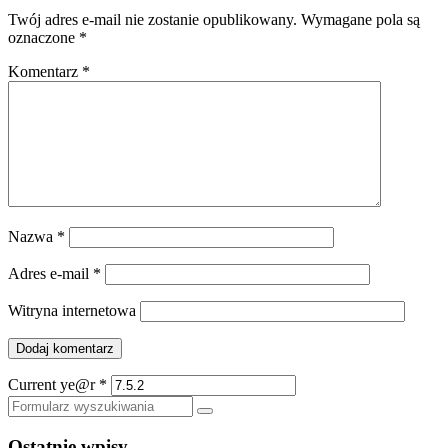
Twój adres e-mail nie zostanie opublikowany.
Wymagane pola są
oznaczone
*
Komentarz
*
Nazwa
*
Adres e-mail
*
Witryna internetowa
Current ye@r
*
Szukaj
Ostatnie wpisy