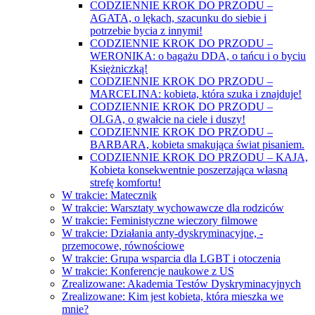
CODZIENNIE KROK DO PRZODU –
AGATA, o lękach, szacunku do siebie i
potrzebie bycia z innymi!
CODZIENNIE KROK DO PRZODU –
WERONIKA: o bagażu DDA, o tańcu i o byciu
Księżniczką!
CODZIENNIE KROK DO PRZODU –
MARCELINA: kobieta, która szuka i znajduje!
CODZIENNIE KROK DO PRZODU –
OLGA, o gwałcie na ciele i duszy!
CODZIENNIE KROK DO PRZODU –
BARBARA, kobieta smakująca świat pisaniem.
CODZIENNIE KROK DO PRZODU – KAJA,
Kobieta konsekwentnie poszerzająca własną
strefę komfortu!
W trakcie: Matecznik
W trakcie: Warsztaty wychowawcze dla rodziców
W trakcie: Feministyczne wieczory filmowe
W trakcie: Działania anty-dyskryminacyjne, -
przemocowe, równościowe
W trakcie: Grupa wsparcia dla LGBT i otoczenia
W trakcie: Konferencje naukowe z US
Zrealizowane: Akademia Testów Dyskryminacyjnych
Zrealizowane: Kim jest kobieta, która mieszka we
mnie?