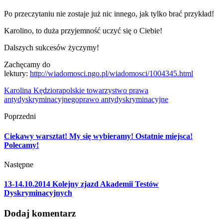
Po przeczytaniu nie zostaje już nic innego, jak tylko brać przykład!
Karolino, to duża przyjemność uczyć się o Ciebie!
Dalszych sukcesów życzymy!
Zachęcamy do
lektury:
http://wiadomosci.ngo.pl/wiadomosci/1004345.html
Karolina Kędziora
polskie towarzystwo prawa
antydyskryminacyjnego
prawo antydyskryminacyjne
Poprzedni
Ciekawy warsztat! My się wybieramy! Ostatnie miejsca!
Polecamy!
Następne
13-14.10.2014 Kolejny zjazd Akademii Testów
Dyskryminacyjnych
Dodaj komentarz