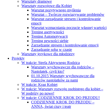
Warsztaty dramowe
Warsztaty rozwojowe dla Kobiet
Warsztat pozytywnego myślenia
Warsztat – Twórcze rozwiązywanie problemów
Warsztat zarządzanie stresem i kontrolowanie
emocji
Warsztat wzmacniania poczucie własnej wartości
Trening asertywności
Trening Automotywacji
Trening pewności siebie
Zarządzanie stresem i kontrolowanie emocji
Zarządzanie sobą w czasie
Warsztaty językowe dla młodziezy
Projekty
W trakcie: Strefa Aktywnego Rodzica
Warsztaty wychowawcze dla rodziców –
Nastolatek, czyli kto?
01.10.2015 Warsztaty wychowawcze dla
rodziców nastolatków za nami
W trakcie: Krąg Kobiet
W trakcie: Warsztaty rozwoju osobistego dla kobiet –
W podróży po nowe!
W trakcie: CODZIENNIE KROK DO PRZODU!
CODZIENNIE KROK DO PRZODU –
ANNA, świat ciszy i teatr