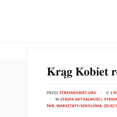
O nas
Aktualności
Ogłoszeni
Krąg Kobiet r
PRZEZ
STREFAKOBIET.ORG
O
1 K
W
STREFA AKTUALNOŚCI
,
STREF
PAŃ
,
WARSZTATY/SZKOLENIA
,
ZDJĘC