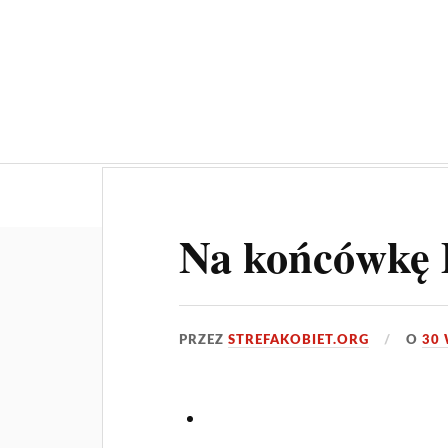
O nas
Aktualności
Ogłoszeni
Na końcówkę 
PRZEZ
STREFAKOBIET.ORG
O
30 