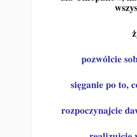
wszys
ż
pozwólcie sob
sięganie po to, 
rozpoczynajcie d
realizujci