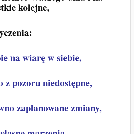
tkie kolejne,
yczenia:
ie na wiarę w siebie,
co z pozoru niedostępne,
awno zaplanowane zmiany,
e własne marzenia…